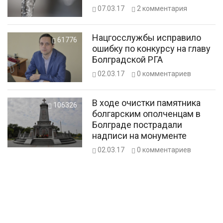
07.03.17
2
комментария
Нацгосслужбы исправило
61776
ошибку по конкурсу на главу
Болградской РГА
02.03.17
0
комментариев
В ходе очистки памятника
106326
болгарским ополченцам в
Болграде пострадали
надписи на монументе
02.03.17
0
комментариев