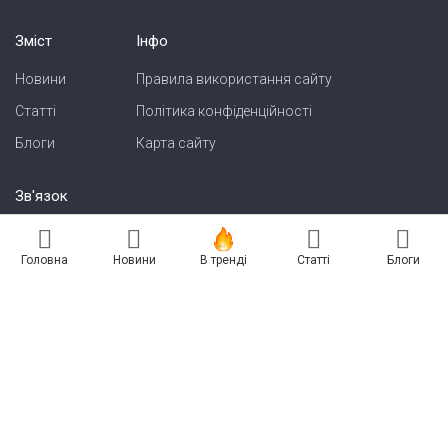
Зміст
Інфо
Новини
Правила використання сайту
Статті
Політика конфіденційності
Блоги
Карта сайту
Зв'язок
Реклама на сайті
Головна
Новини
В тренді
Статті
Блоги
Есть новость? Присылайте — разместим!
Про нас
Бессарабия INFORM