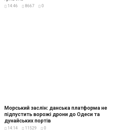
14:46
8667
0
Морський заслін: данська платформа не
підпустить ворожі дрони до Одеси та
дунайських портів
14:14
11529
0