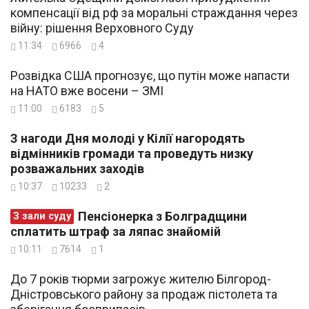
компенсації від рф за моральні страждання через
війну: рішення Верховного Суду
11:34
6966
4
Розвідка США прогнозує, що путін може напасти
на НАТО вже восени – ЗМІ
11:00
6183
5
З нагоди Дня молоді у Кілії нагородять
відмінників громади та проведуть низку
розважальних заходів
10:37
10233
2
Пенсіонерка з Болградщини
З зали суду
сплатить штраф за ляпас знайомій
10:11
7614
1
До 7 років тюрми загрожує жителю Білгород-
Дністровського району за продаж пістолета та