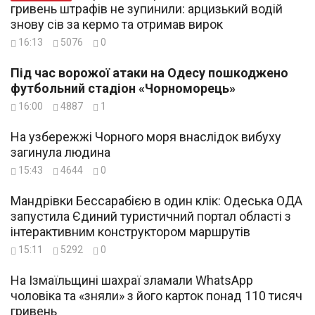
гривень штрафів не зупинили: арцизький водій
знову сів за кермо та отримав вирок
16:13
5076
0
Під час ворожої атаки на Одесу пошкоджено
футбольний стадіон «Чорноморець»
16:00
4887
1
На узбережжі Чорного моря внаслідок вибуху
загинула людина
15:43
4644
0
Мандрівки Бессарабією в один клік: Одеська ОДА
запустила Єдиний туристичний портал області з
інтерактивним конструктором маршрутів
15:11
5292
0
На Ізмаїльщині шахраї зламали WhatsApp
чоловіка та «зняли» з його карток понад 110 тисяч
гривень