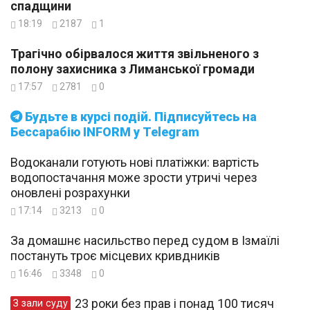
спадщини
18:19
2187
1
Трагічно обірвалося життя звільненого з
полону захисника з Лиманської громади
17:57
2781
0
Будьте в курсі подій. Підписуйтесь на
Бессарабію INFORM у Telegram
Водоканали готують нові платіжки: вартість
водопостачання може зрости утричі через
оновлені розрахунки
17:14
3213
0
За домашнє насильство перед судом в Ізмаїлі
постануть троє місцевих кривдників
16:46
3348
0
23 роки без прав і понад 100 тисяч
З зали суду