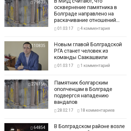
В МИД считают, что
79677
осквернение памятника в
Болграде направлено на
раскачивание отношений
Украины и Болгарии
01.03.17
4
комментария
Новым главой Болградской
110835
РГА станет человек из
команды Саакашвили
01.03.17
1
комментарий
Памятник болгарским
276156
ополченцам в Болграде
подвергся нападению
вандалов
28.02.17
18
комментариев
В Болградском районе возле
64854