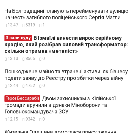
На Болградщині планують перейменувати вулицю
на честь загиблого поліцейського Сергія Магли
13:47
5319
1
В Ізмаїлі винесли вирок серійному
З зали суду
крадію, який розібрав силовий трансформатор:
скільки отримав «металіст»
13:13
8505
0
Пошкоджене майно та втрачені активи: як бізнесу
подати заяву до Реєстру про збитки через війну
12:44
4752
0
Двом захисникам з Кілійської
Герої Бессарабії
громади вручили відзнаки Міноборони та
Головнокомандувача ЗСУ
12:15
9342
0
Жителька Одещини домоглася присудження