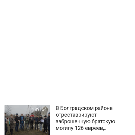
В Болградском районе
89154
отреставрируют
заброшенную братскую
могилу 126 евреев,
расстрелянных фашистами