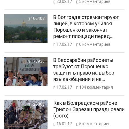
20.02.17
5
комментариев
В Болграде отремонтируют
106407
лицей, в котором учился
Порошенко и закончат
ремонт площади перед
собором
17.02.17
0
комментариев
В Бессарабии райсоветы
177930
требуют от Порошенко
защитить право на выбор
языка общения и не
отменять весенние
17.02.17
104
комментария
праздники
Как в Болградском районе
125388
Трифон Зарезан праздновали
(фото)
16.02.17
5
комментариев