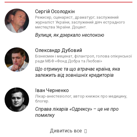
Сергій Осолодкін
Режисер, сценарист, драматург; заслужений
журналіст України, заслужений діяч естрадного
мистецтва України. Доцент.
Вулиця, як дзеркало неспокою
Олександр Дубовий
Бізнесмен і меценат, філантроп, голова опікунської
ради МБФ «Фонд Добра та Любові»
Що отримує та що втрачає країна, яка
залежить від зовнішніх кредиторів
Іван Черненко
Лікар-анестезіолог, автор книжок про медицину,
блогер.
Справа лікарів «Одрексу» – це не про
помилку
Дивитись все