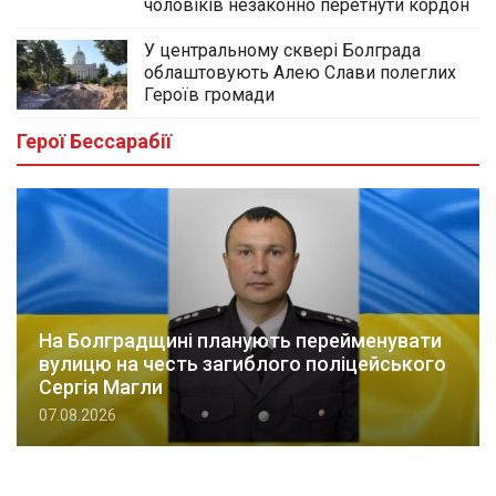
чоловіків незаконно перетнути кордон
У центральному сквері Болграда
облаштовують Алею Слави полеглих
Героїв громади
Герої Бессарабії
На Болградщині планують перейменувати
вулицю на честь загиблого поліцейського
Сергія Магли
07.08.2026