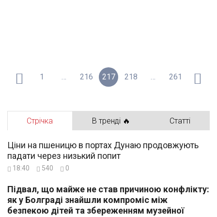
1
…
216
217
218
…
261
Стрічка
В тренді 🔥
Статті
Ціни на пшеницю в портах Дунаю продовжують
падати через низький попит
18:40
540
0
Підвал, що майже не став причиною конфлікту:
як у Болграді знайшли компроміс між
безпекою дітей та збереженням музейної