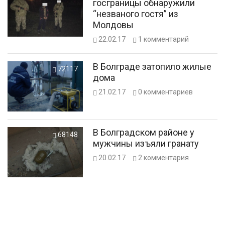
госграницы обнаружили
“незваного гостя” из
Молдовы
22.02.17
1
комментарий
В Болграде затопило жилые
72117
дома
21.02.17
0
комментариев
В Болградском районе у
68148
мужчины изъяли гранату
20.02.17
2
комментария