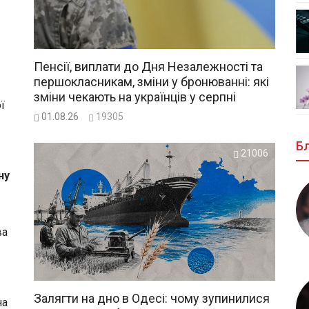
Пенсії, виплати до Дня Незалежності та
першокласникам, зміни у бронюванні: які
зміни чекають на українців у серпні
ї
01.08.26
19305
Б
21006
ну
ва
Залягти на дно в Одесі: чому зупинилися
на