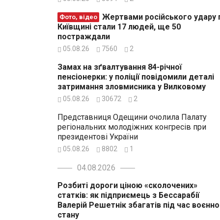
Жертвами російського удару по
Фото, відео
Київщині стали 17 людей, ще 50
постраждали
05.08.26
7560
2
Замах на зґвалтування 84-річної
пенсіонерки: у поліції повідомили деталі
затримання зловмисника у Вилковому
05.08.26
30672
2
Представниця Одещини очолила Палату
регіональних молодіжних конгресів при
президентові України
05.08.26
8802
1
04.08.2026
Розбиті дороги ціною «сколочених»
статків: як підприємець з Бессарабії
Валерій Решетнік збагатів під час воєнн
стану