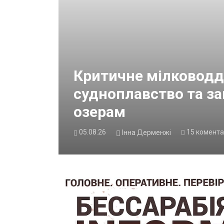
Критичне мілководд
судноплавство та з
озерам
05.08.26
15
комента
Інна Дерменжі