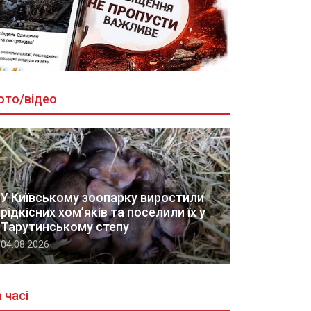
ото/відео
У Київському зоопарку виростили
рідкісних хом’яків та поселили їх у
Тарутинському степу
04.08.2026
 часі