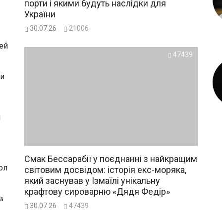
порти і якими будуть наслідки для
України
30.07.26
21006
тей
47439
ри
й
Смак Бессарабії у поєднанні з найкращим
ол
світовим досвідом: історія екс-моряка,
який заснував у Ізмаїлі унікальну
крафтову сироварню «Дядя Федір»
в
30.07.26
47439