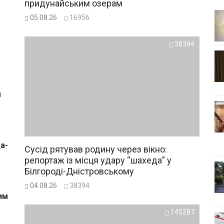
придунайським озерам
05.08.26
16956
38394
м
а-
Сусід рятував родину через вікно:
репортаж із місця удару “шахеда” у
Білгороді-Дністровському
04.08.26
38394
им
145287