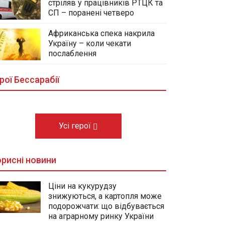
стріляв у працівників РТЦК та
СП – поранені четверо
Африканська спека накрила
Україну – коли чекати
У центральному сквері Болграда
послаблення
облаштовують Алею Слави
полеглих Героїв громади
рої Бессарабії
03.08.2026
Усі герої
рисні новини
Ціни на кукурудзу
знижуються, а картопля може
подорожчати: що відбувається
на аграрному ринку України