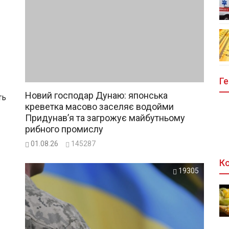
Ге
Новий господар Дунаю: японська
ть
креветка масово заселяє водойми
Придунав’я та загрожує майбутньому
рибного промислу
01.08.26
145287
Ко
19305