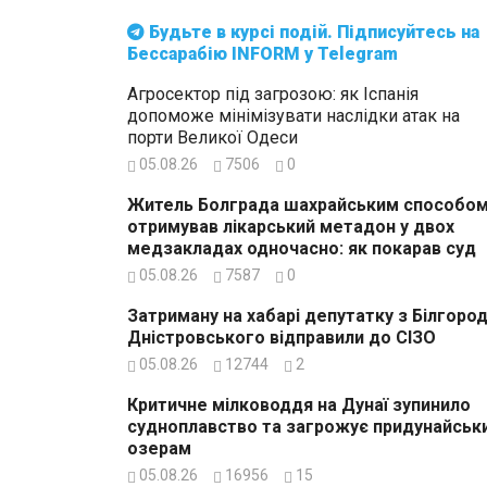
Будьте в курсі подій. Підписуйтесь на
Бессарабію INFORM у Telegram
Агросектор під загрозою: як Іспанія
допоможе мінімізувати наслідки атак на
порти Великої Одеси
05.08.26
7506
0
Житель Болграда шахрайським способо
отримував лікарський метадон у двох
медзакладах одночасно: як покарав суд
05.08.26
7587
0
Затриману на хабарі депутатку з Білгород
Дністровського відправили до СІЗО
05.08.26
12744
2
Критичне мілководдя на Дунаї зупинило
судноплавство та загрожує придунайськ
озерам
05.08.26
16956
15