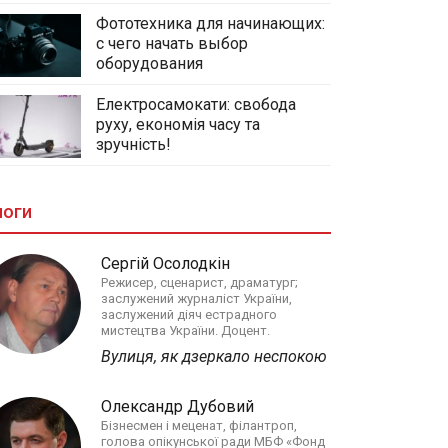
Фототехника для начинающих:
с чего начать выбор
оборудования
Електросамокати: свобода
руху, економія часу та
зручність!
логи
Сергій Осолодкін
Режисер, сценарист, драматург;
заслужений журналіст України,
заслужений діяч естрадного
мистецтва України. Доцент.
Вулиця, як дзеркало неспокою
Олександр Дубовий
Бізнесмен і меценат, філантроп,
голова опікунської ради МБФ «Фонд