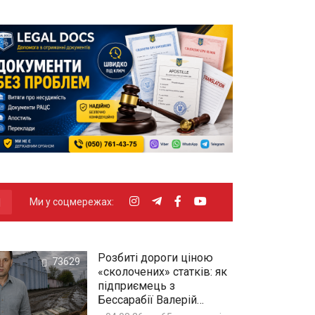
Ми у соцмережах:
Розбиті дороги ціною
73629
«сколочених» статків: як
підприємець з
Бессарабії Валерій
Решетнік збагатів під час