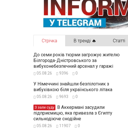
Бессарабія
Стрічка
В тренді 🔥
Статті
INFORM
До семи років тюрми загрожує жителю
Білгорода-Дністровського за
вибухонебезпечний арсенал у гаражі
05.08.26
9396
0
У Німеччині знайшли безпілотник з
вибухівкою біля українського літака
05.08.26
9693
0
В Аккермані засудили
З зали суду
підприємицю, яка привезла з Єгипту
сильнодіюче снодійне
05.08.26
11907
0