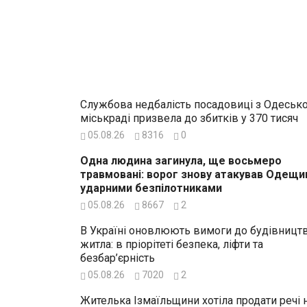
Службова недбалість посадовиці з Одесько
міськраді призвела до збитків у 370 тисяч
05.08.26
8316
0
Одна людина загинула, ще восьмеро
травмовані: ворог знову атакував Одещи
ударними безпілотниками
05.08.26
8667
2
В Україні оновлюють вимоги до будівницт
житла: в пріорітеті безпека, ліфти та
безбар’єрність
05.08.26
7020
2
Жителька Ізмаїльщини хотіла продати речі 