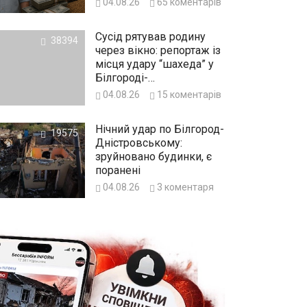
04.08.26
65
коментарів
воєнного стану
Сусід рятував родину
38394
через вікно: репортаж із
місця удару “шахеда” у
Білгороді-
Дністровському
04.08.26
15
коментарів
Нічний удар по Білгород-
19575
Дністровському:
зруйновано будинки, є
поранені
04.08.26
3
коментаря