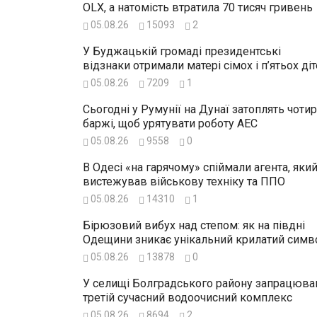
OLX, а натомість втратила 70 тисяч гривень
05.08.26
15093
2
У Буджацькій громаді президентські
відзнаки отримали матері сімох і п’ятьох ді
05.08.26
7209
1
Сьогодні у Румунії на Дунаї затоплять чоти
баржі, щоб урятувати роботу АЕС
05.08.26
9558
0
В Одесі «на гарячому» спіймали агента, яки
вистежував військову техніку та ППО
05.08.26
14310
1
Бірюзовий вибух над степом: як на півдні
Одещини зникає унікальний крилатий симв
05.08.26
13878
0
У селищі Болградського району запрацюва
третій сучасний водоочисний комплекс
05.08.26
8694
2