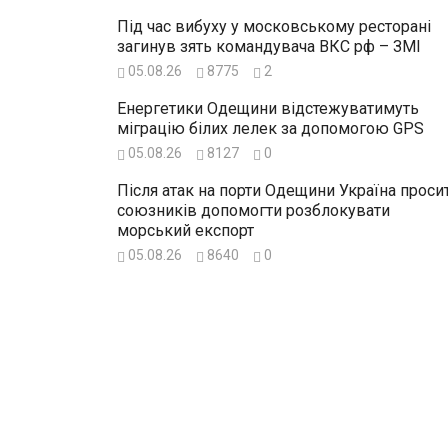
Під час вибуху у московському ресторані
загинув зять командувача ВКС рф – ЗМІ
05.08.26
8775
2
Енергетики Одещини відстежуватимуть
міграцію білих лелек за допомогою GPS
05.08.26
8127
0
Після атак на порти Одещини Україна проси
союзників допомогти розблокувати
морський експорт
05.08.26
8640
0