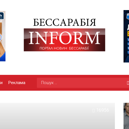
ги
Реклама
16956