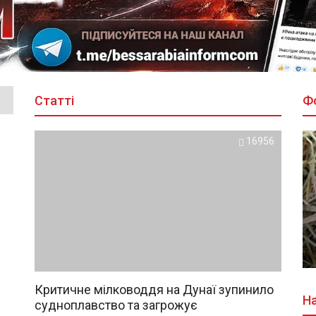
Статті
Ф
16956
Критичне мілководдя на Дунаї зупинило
На
судноплавство та загрожує