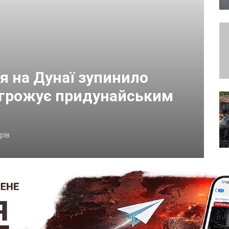
я на Дунаї зупинило
агрожує придунайським
рів