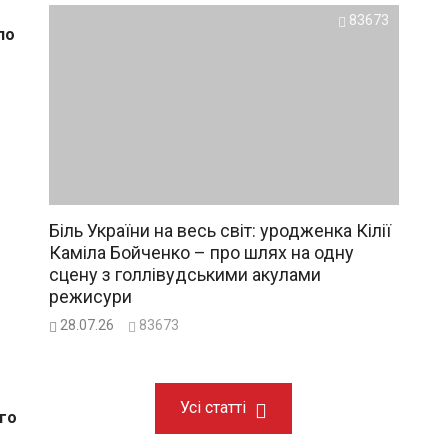
83673
Біль України на весь світ: уродженка Кілії
Каміла Бойченко – про шлях на одну
сцену з голлівудськими акулами
режисури
28.07.26
83673
Усі статті
ого