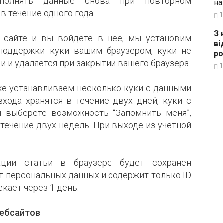
аполнять данные снова при повторном
на
в течение одного года.
1
З 
а сайте и вы войдете в неё, мы установим
ві
поддержки куки вашим браузером, куки не
ро
 и удаляется при закрытии вашего браузера.
1
же устанавливаем несколько куки с данными
входа хранятся в течение двух дней, куки с
ы выберете возможность “Запомнить меня”,
 течение двух недель. При выходе из учетной
ации статьи в браузере будет сохранен
т персональных данных и содержит только ID
кает через 1 день.
вебсайтов