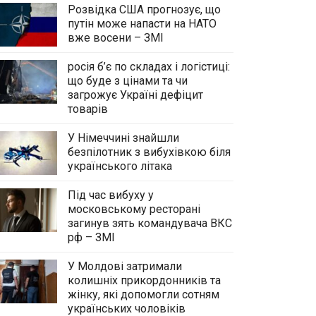
Розвідка США прогнозує, що
путін може напасти на НАТО
вже восени – ЗМІ
росія б’є по складах і логістиці:
що буде з цінами та чи
загрожує Україні дефіцит
товарів
У Німеччині знайшли
безпілотник з вибухівкою біля
українського літака
Під час вибуху у
московському ресторані
загинув зять командувача ВКС
рф – ЗМІ
У Молдові затримали
колишніх прикордонників та
жінку, які допомогли сотням
українських чоловіків