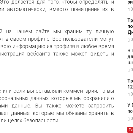
Это делается для того, чтобы определять и
ри
и автоматически, вместо помещения их в
0
Тр
по
ей на нашем сайте мы храним ту личную
Дн
т в своем профиле. Все пользователи могут
0
 свою информацию из профиля в любое время
В 
нистрация вебсайта также может видеть и
дл
шк
0
Тр
12
е или если вы оставляли комментарии, то вы
0
рсональных данных, которые мы сохранили о
У 
ами данные. Вы также можете запросить
по
чает данные, которые мы обязаны хранить в
0
или целях безопасности.
Ге