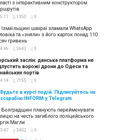
ласті з інтерактивним конструктором
ршрутів
5:11
1350
0
 Ізмаїльщині шахраї зламали WhatsApp
ловіка та «зняли» з його карток понад 110
сяч гривень
4:46
5643
0
рський заслін: данська платформа не
дпустить ворожі дрони до Одеси та
найських портів
4:14
7155
0
суйтесь на
ссарабію INFORM у Telegram
 Болградщині планують перейменувати
лицю на честь загиблого поліцейського
ргія Магли
3:47
3402
0