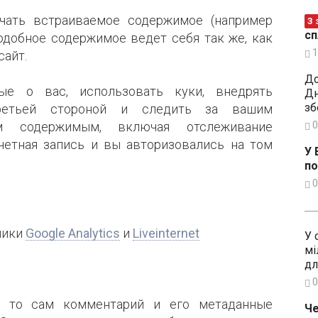
чать встраиваемое содержимое (например
З 
сп
 подобное содержимое ведет себя так же, как
1
сайт.
До
ые о вас, использовать куки, внедрять
Дн
зб
третьей стороной и следить за вашим
0
м содержимым, включая отслеживание
учетная запись и вы авторизовались на том
У 
по
0
иики
Google Analytics
и
Liveinternet
У 
мі
дл
0
, то сам комментарий и его метаданные
Че