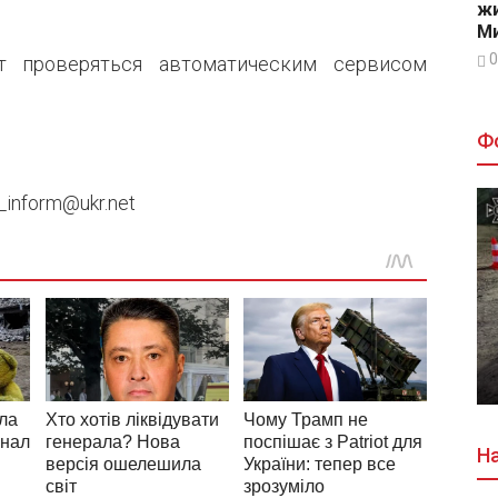
жи
Ми
0
т проверяться автоматическим сервисом
Ф
inform@ukr.net
На