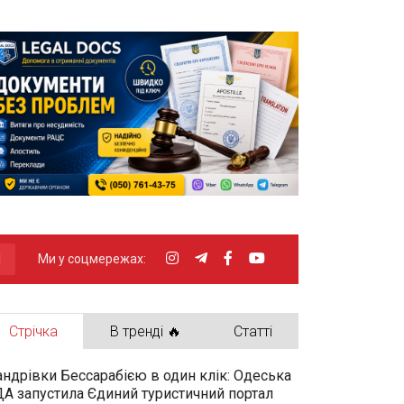
Ми у соцмережах:
Стрічка
В тренді 🔥
Статті
ндрівки Бессарабією в один клік: Одеська
А запустила Єдиний туристичний портал