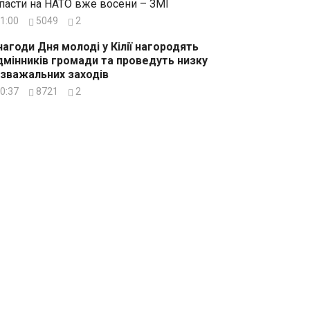
пасти на НАТО вже восени – ЗМІ
1:00
5049
2
нагоди Дня молоді у Кілії нагородять
дмінників громади та проведуть низку
зважальних заходів
0:37
8721
2