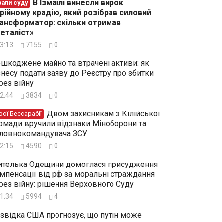
В Ізмаїлі винесли вирок
зали суду
рійному крадію, який розібрав силовий
ансформатор: скільки отримав
еталіст»
3:13
7155
0
шкоджене майно та втрачені активи: як
знесу подати заяву до Реєстру про збитки
рез війну
2:44
3834
0
Двом захисникам з Кілійської
рої Бессарабії
омади вручили відзнаки Міноборони та
ловнокомандувача ЗСУ
2:15
4590
0
телька Одещини домоглася присудження
мпенсації від рф за моральні страждання
рез війну: рішення Верховного Суду
1:34
5994
4
звідка США прогнозує, що путін може