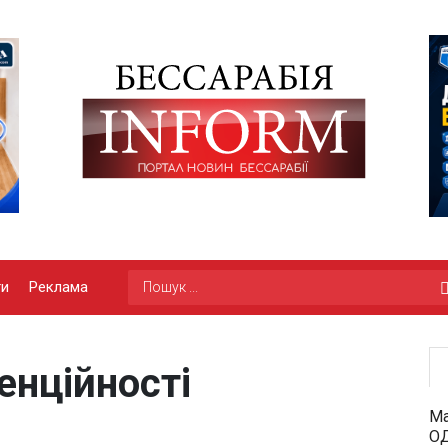
ги
Реклама
енційності
Ма
ОД