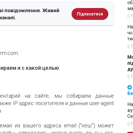
об
ма
ві повідомлення. Живий
Підписатися
1
каналі.
На
чо
ти
1
orm.com.
Мо
пі
ираем и с какой целью
ду
1
Будьте в курсі подій. Підпи
Бе
ментарий на сайте, мы собираем данные
кже IP адрес посетителя и данные user-agent
На
ву
.
Се
1
емая из вашего адреса email (“хеш”) может
, чтобы определить используете ли вы его.