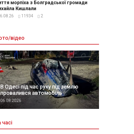
ття морпіха з Болградської громади
хайла Кишлали
6.08.26
11934
2
ото/відео
В Одесі під час руху під землю
провалився автомобіль
06.08.2026
 часі