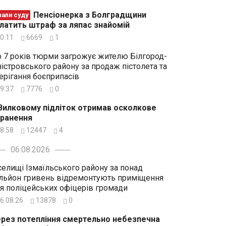
Пенсіонерка з Болградщини
зали суду
латить штраф за ляпас знайомій
0:11
6669
1
 7 років тюрми загрожує жителю Білгород-
істровського району за продаж пістолета та
ерігання боєприпасів
9:37
7776
0
Вилковому підліток отримав осколкове
ранення
8:58
12447
4
06.08.2026
селищі Ізмаїльського району за понад
льйон гривень відремонтують приміщення
я поліцейських офіцерів громади
6.08.26
13878
0
рез потепління смертельно небезпечна