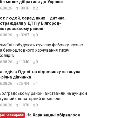
ба може дібратися до України
6.08.26
18036
2
оє людей, серед яких – дитина,
страждали у ДТП у Білгород-
істровському районі
6.08.26
10287
0
Ізмаїлі побудують сучасну фабрику-кухню
я безкоштовного харчування тисяч
олярів
6.08.26
11340
0
агедія в Одесі: на відпочинку загинула
-річна дівчинка
6.08.26
25704
1
Болградському районі виставили на аукціон
тужний елеваторний комплекс
6.08.26
11070
0
На Харківщині обірвалося
рої Бессарабії