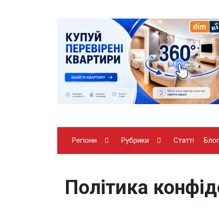
Регіони
Рубрики
Статті
Бло
Політика конфід