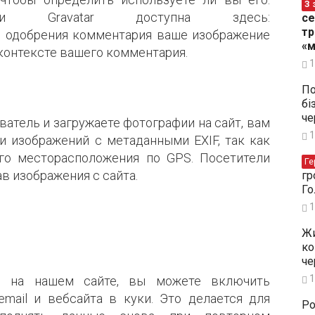
З 
ости Gravatar доступна здесь:
се
тр
осле одобрения комментария ваше изображение
«м
контексте вашего комментария.
1
По
бі
че
атель и загружаете фотографии на сайт, вам
1
и изображений с метаданными EXIF, так как
го месторасположения по GPS. Посетители
Ге
в изображения с сайта.
гр
Го
1
Жи
ко
че
1
й на нашем сайте, вы можете включить
email и вебсайта в куки. Это делается для
Ро