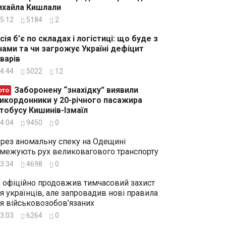
хайла Кишлали
5:12
5184
2
сія б’є по складах і логістиці: що буде з
нами та чи загрожує Україні дефіцит
варів
4:44
5022
12
Заборонену “знахідку” виявили
ото
икордонники у 20-річного пасажира
тобусу Кишинів-Ізмаїл
4:04
9450
0
рез аномальну спеку на Одещині
межують рух великовагового транспорту
3:34
4698
0
 офіційно продовжив тимчасовий захист
я українців, але запровадив нові правила
я військовозобов’язаних
3:03
6264
0