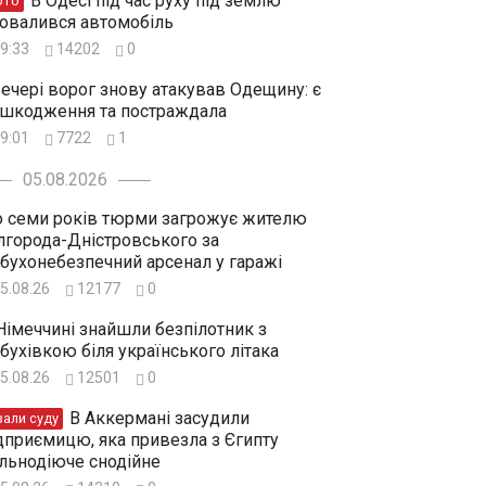
В Одесі під час руху під землю
ото
овалився автомобіль
9:33
14202
0
ечері ворог знову атакував Одещину: є
шкодження та постраждала
9:01
7722
1
05.08.2026
 семи років тюрми загрожує жителю
лгорода-Дністровського за
бухонебезпечний арсенал у гаражі
5.08.26
12177
0
Німеччині знайшли безпілотник з
бухівкою біля українського літака
5.08.26
12501
0
В Аккермані засудили
зали суду
дприємицю, яка привезла з Єгипту
льнодіюче снодійне