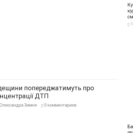
Ку
ку
см
1
Одещини попереджатимуть про
онцентрації ДТП
Олександра Зимня
0
комментариев
Ба
пр