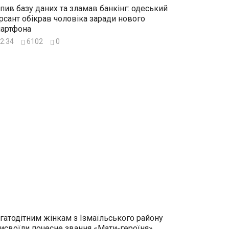
пив базу даних та зламав банкінг: одеський
рсант обікрав чоловіка заради нового
артфона
2:34
6102
0
гатодітним жінкам з Ізмаїльського району
исвоїли почесне звання «Мати-героїня»