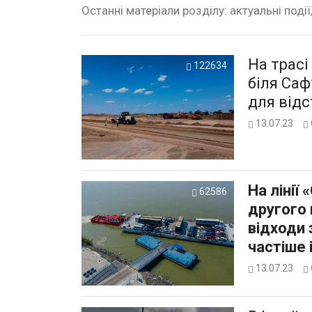
Останні матеріали розділу: актуальні події
На трасі
122634
біля Са
для від
13.07.23
На лінії
62586
другого 
відходи
частіше 
13.07.23