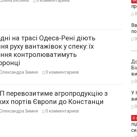
Олена Весніна
0
комментариев
Ф
пр
0
Вв
по
дні на трасі Одеса-Рені діють
0
я руху вантажівок у спеку: їх
ння контролюватимуть
До
оронці
Бі
Олександра Зимня
0
комментариев
ви
0
П перевозитиме агропродукцію з
У 
ви
ких портів Європи до Констанци
0
Олександра Зимня
0
комментариев
З 
пі
си