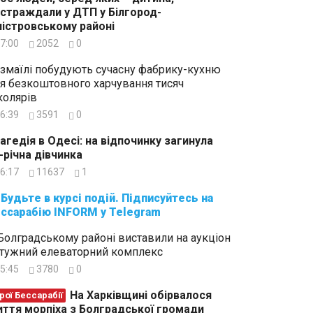
страждали у ДТП у Білгород-
істровському районі
7:00
2052
0
Ізмаїлі побудують сучасну фабрику-кухню
я безкоштовного харчування тисяч
олярів
6:39
3591
0
агедія в Одесі: на відпочинку загинула
-річна дівчинка
6:17
11637
1
суйтесь на
ссарабію INFORM у Telegram
Болградському районі виставили на аукціон
тужний елеваторний комплекс
5:45
3780
0
На Харківщині обірвалося
рої Бессарабії
ття морпіха з Болградської громади