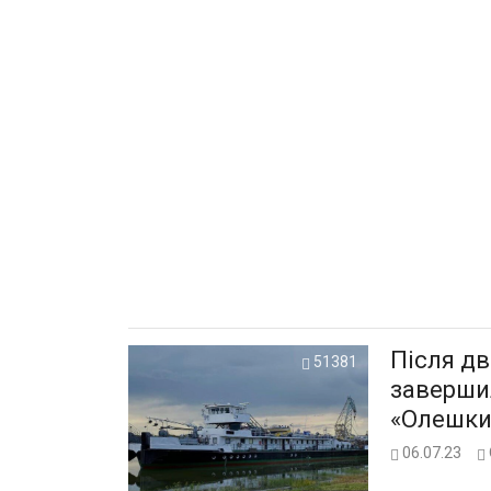
Після дв
51381
заверши
«Олешки
06.07.23