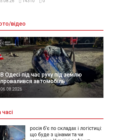
5.08.26
14310
0
ото/відео
В Одесі під час руху під землю
провалився автомобіль
06.08.2026
 часі
росія б’є по складах і логістиці:
що буде з цінами та чи