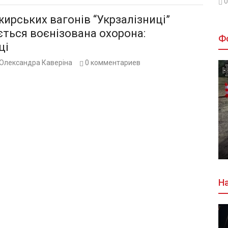
0
ирських вагонів “Укрзалізниці”
ться воєнізована охорона:
Ф
ці
Олександра Каверіна
0
комментариев
На