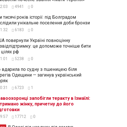
2:03
4941
0
и тисячі років історії: під Болградом
слідили унікальне поселення доби бронзи
1:32
6183
0
А повернули Україні повноцінну
звідпідтримку: це допоможе точніше бити
 цілях рф
1:01
5238
0
 вдарила по судну з пшеницею біля
регів Одещини — загинув український
ряк
0:31
6723
1
авоохоронці запобігли теракту в Ізмаїлі:
тримано жінку, причетну до його
дготовки
9:57
17712
0