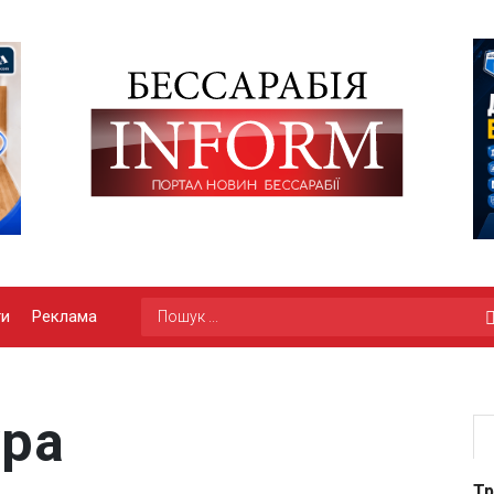
ги
Реклама
ура
Тр