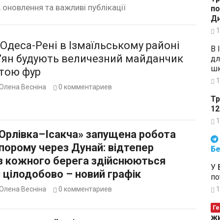
, оновлення та важливі публікації
по
Дн
1
 Одеса-Рені в Ізмаїльському районі
В 
ф’ян будують величезний майданчик
дл
шк
стою фур
1
Олена Весніна
0
комментариев
Тр
12
1
 «Орлівка–Ісакча» запущена робота
Будьте в курсі подій. Підпи
порому через Дунай: відтепер
Бе
 з кожного берега здійснюються
У 
і цілодобово – новий графік
по
Олена Весніна
0
комментариев
1
Ге
жи