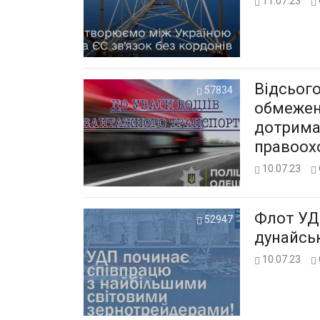
11.07.23
Відсього
57834
обмеженн
дотрима
правоох
10.07.23
Флот УД
52947
дунайсь
10.07.23