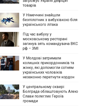
загрожує Україні дефіцит
товарів
У Німеччині знайшли
безпілотник з вибухівкою біля
українського літака
Під час вибуху у
московському ресторані
загинув зять командувача ВКС
рф – ЗМІ
У Молдові затримали
колишніх прикордонників та
жінку, які допомогли сотням
українських чоловіків
незаконно перетнути кордон
У центральному сквері
Болграда облаштовують Алею
Слави полеглих Героїв
громади