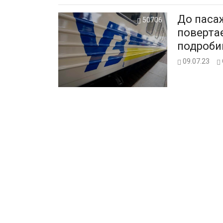
До пасаж
50706
повертає
подроби
09.07.23