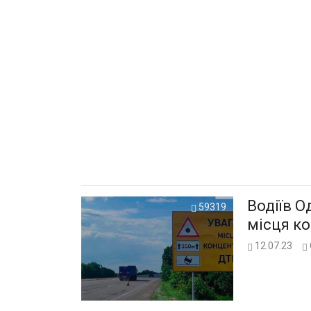
Водіїв 
59319
місця к
12.07.23