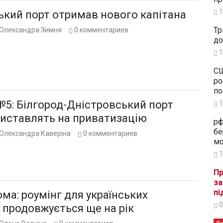
1
ький порт отримав нового капітана
Тр
Олександра Зимня
0
комментариев
до
1
СШ
ро
по
№5: Білгород-Дністровський порт
1
виставлять на приватизацію
рф
бе
Олександра Каверіна
0
комментариев
мо
1
Пр
за
пі
ма: роумінг для українських
0
 продовжується ще на рік