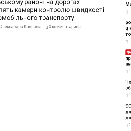
ьському районі на дорогах
Ми
лять камери контролю швидкості
1
омобільного транспорту
ро
Олександра Каверіна
0
комментариев
ці
то
1
Ф
пр
ав
1
Че
об
1
ЄС
дл
дл
1