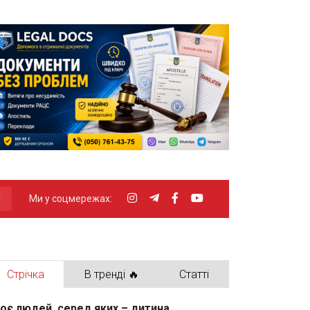
Ми у соцмережах:
Стрічка
В тренді 🔥
Статті
оє людей, серед яких – дитина,