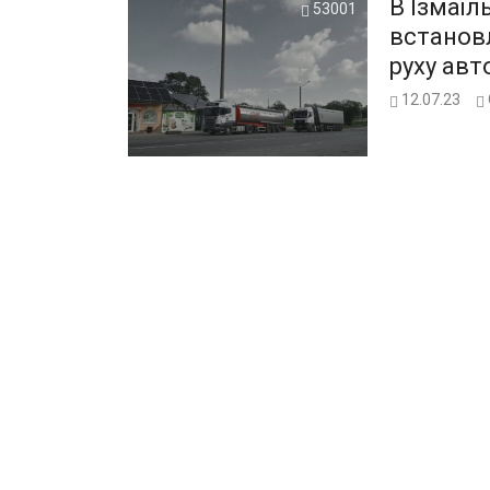
В Ізмаїл
53001
встанов
руху авт
12.07.23