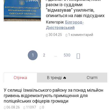
39906
разом із суддями
“відмазував” ухилянтів,
опиниться на лаві підсудних
Категорiя:
Білгород-
Дністровський
30.04.25
1
комментарий
1
2
…
530
Стрічка
В тренді 🔥
Статті
У селищі Ізмаїльського району за понад мільйон
гривень відремонтують приміщення для
поліцейських офіцерів громади
06.08.26
11097
0