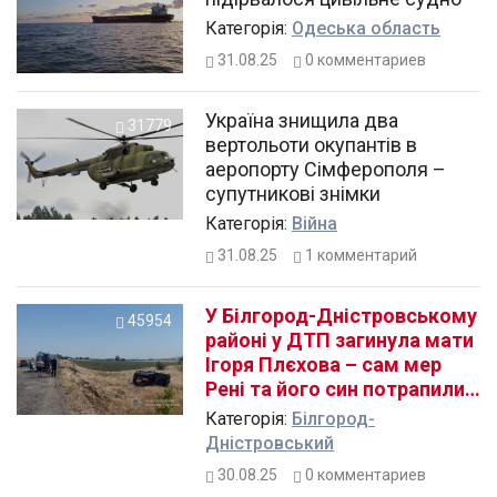
Категорiя:
Одеська область
31.08.25
0
комментариев
Україна знищила два
31779
вертольоти окупантів в
аеропорту Сімферополя –
супутникові знімки
Категорiя:
Війна
31.08.25
1
комментарий
У Білгород-Дністровському
45954
районі у ДТП загинула мати
Ігоря Плєхова – сам мер
Рені та його син потрапили
до лікарні
Категорiя:
Білгород-
Дністровський
30.08.25
0
комментариев