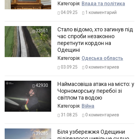
Категорiя:
Влада та політика
04.09.25
1
комментарий
Стало відомо, хто загинув під
33561
час спроби незаконно
перетнути кордон на
Одещині
Категорiя:
Одеська область
03.09.25
0
комментариев
Наймасовіша атака на місто: у
42930
Чорноморську перебої зі
світлом та водою
Категорiя:
Війна
31.08.25
0
комментариев
Біля узбережжя Одещини
39285
підірвалося цивільне судно