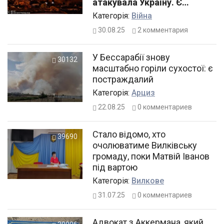
атакувала Україну. Є
загиблий та поранені
Категорiя:
Війна
30.08.25
2
комментария
У Бессарабії знову
30132
масштабно горіли сухостої: є
постраждалий
Категорiя:
Арциз
22.08.25
0
комментариев
Стало відомо, хто
39690
очолюватиме Вилківську
громаду, поки Матвій Іванов
під вартою
Категорiя:
Вилкове
31.07.25
0
комментариев
Адвокат з Аккермана, який