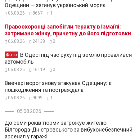
Одещини — загинув український моряк
06.08.26
8667
1
Правоохоронці запобігли теракту в Ізмаїлі:
затримано жінку, причетну до його підготовки
06.08.26
24138
0
В Одесі під час руху під землю провалився
Фото
автомобіль
06.08.26
16119
0
Ввечері ворог знову атакував Одещину: є
пошкодження та постраждала
06.08.26
9099
1
05.08.2026
До семи років тюрми загрожує жителю
Білгорода-Дністровського за вибухонебезпечний
арсенал у гаражі