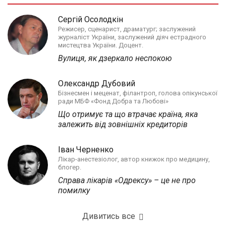
Сергій Осолодкін
Режисер, сценарист, драматург; заслужений
журналіст України, заслужений діяч естрадного
мистецтва України. Доцент.
Вулиця, як дзеркало неспокою
Олександр Дубовий
Бізнесмен і меценат, філантроп, голова опікунської
ради МБФ «Фонд Добра та Любові»
Що отримує та що втрачає країна, яка
залежить від зовнішніх кредиторів
Іван Черненко
Лікар-анестезіолог, автор книжок про медицину,
блогер.
Справа лікарів «Одрексу» – це не про
помилку
Дивитись все