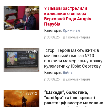
У Львові застрелили
32940
колишнього спікера
Верховної Ради Андрія
Парубія
Категорiя:
Кримінал
30.08.25
1
комментарий
Історії Героїв мають жити: в
26946
ізмаїльській гімназії №10
відкрили меморіальну дошку
кулеметнику Юрію Сергєєву
Категорiя:
Війна
30.08.25
2
комментария
“Шахеди”, балістика,
33912
“калібри” та інші крилаті
ракети: рф вкотре масовано