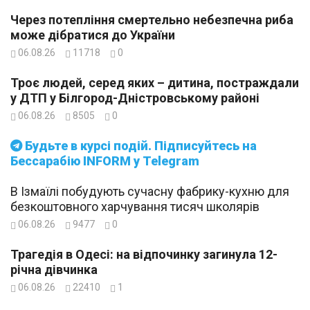
Через потепління смертельно небезпечна риба
може дібратися до України
06.08.26
11718
0
Троє людей, серед яких – дитина, постраждали
у ДТП у Білгород-Дністровському районі
06.08.26
8505
0
Будьте в курсі подій. Підписуйтесь на
Бессарабію INFORM у Telegram
В Ізмаїлі побудують сучасну фабрику-кухню для
безкоштовного харчування тисяч школярів
06.08.26
9477
0
Трагедія в Одесі: на відпочинку загинула 12-
річна дівчинка
06.08.26
22410
1