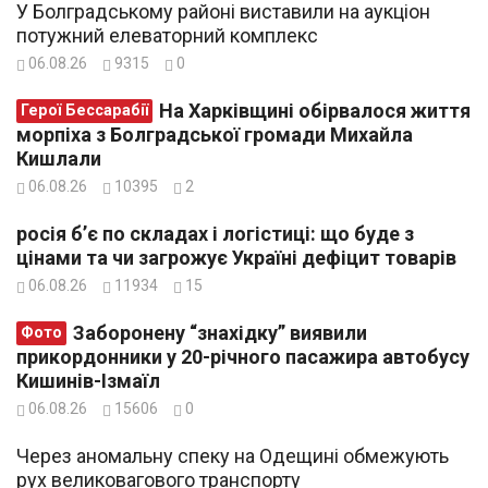
У Болградському районі виставили на аукціон
потужний елеваторний комплекс
06.08.26
9315
0
На Харківщині обірвалося життя
Герої Бессарабії
морпіха з Болградської громади Михайла
Кишлали
06.08.26
10395
2
росія б’є по складах і логістиці: що буде з
цінами та чи загрожує Україні дефіцит товарів
06.08.26
11934
15
Заборонену “знахідку” виявили
Фото
прикордонники у 20-річного пасажира автобусу
Кишинів-Ізмаїл
06.08.26
15606
0
Через аномальну спеку на Одещині обмежують
рух великовагового транспорту