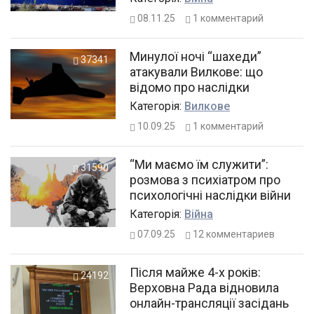
08.11.25
1
комментарий
Минулої ночі “шахеди”
37341
атакували Вилкове: що
відомо про наслідки
Категорiя:
Вилкове
10.09.25
1
комментарий
“Ми маємо їм служити”:
31590
розмова з психіатром про
психологічні наслідки війни
Категорiя:
Війна
07.09.25
12
комментариев
Після майже 4-х років:
24192
Верховна Рада відновила
онлайн-трансляції засідань