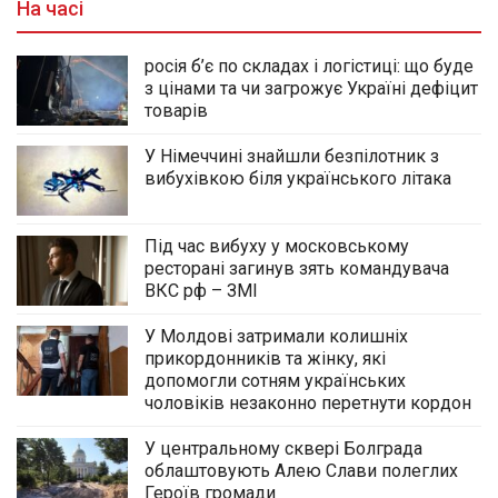
На часі
росія б’є по складах і логістиці: що буде
з цінами та чи загрожує Україні дефіцит
товарів
У Німеччині знайшли безпілотник з
вибухівкою біля українського літака
Під час вибуху у московському
ресторані загинув зять командувача
ВКС рф – ЗМІ
У Молдові затримали колишніх
прикордонників та жінку, які
допомогли сотням українських
чоловіків незаконно перетнути кордон
У центральному сквері Болграда
облаштовують Алею Слави полеглих
Героїв громади