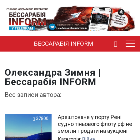
БЕССАРАБІЯ INFORM
Олександра Зимня |
Бессарабія INFORM
Все запиcи автора:
Арештоване у порту Рені
37800
судно тіньового флоту рф не
змогли продати на аукціоні
Категорiя:
Війна