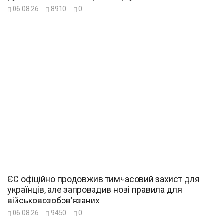
06.08.26
8910
0
ЄС офіційно продовжив тимчасовий захист для
українців, але запровадив нові правила для
військовозобов’язаних
06.08.26
9450
0