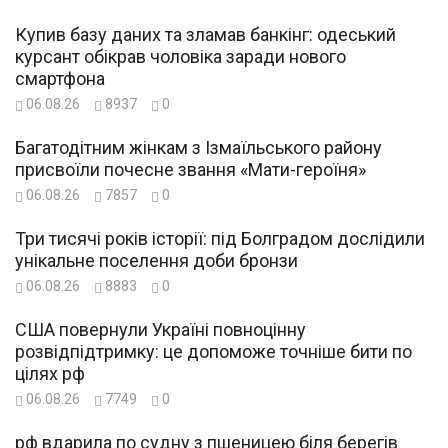
Купив базу даних та зламав банкінг: одеський
курсант обікрав чоловіка заради нового
смартфона
06.08.26
8937
0
Багатодітним жінкам з Ізмаїльського району
присвоїли почесне звання «Мати-героїня»
06.08.26
7857
0
Три тисячі років історії: під Болградом дослідили
унікальне поселення доби бронзи
06.08.26
8883
0
США повернули Україні повноцінну
розвідпідтримку: це допоможе точніше бити по
цілях рф
06.08.26
7749
0
рф вдарила по судну з пшеницею біля берегів