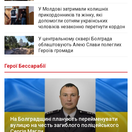
У Молдові затримали колишніх
прикордонників та жінку, які
допомогли сотням українських
чоловіків незаконно перетнути кордон
У центральному сквері Болграда
облаштовують Алею Слави полеглих
Героїв громади
Герої Бессарабії
На Болградщині планують перейменувати
вулицю на честь загиблого поліцейського
Сергія Магли