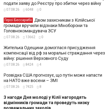
подати заяву до Реєстру про збитки через війну
07.08.26
6048
0
Двом захисникам з Кілійської
Герої Бессарабії
громади вручили відзнаки Міноборони та
Головнокомандувача ЗСУ
07.08.26
13662
0
Жителька Одещини домоглася присудження
компенсації від рф за моральні страждання через
війну: рішення Верховного Суду
07.08.26
8424
4
Розвідка США прогнозує, що путін може напасти
на НАТО вже восени – ЗМІ
07.08.26
7425
8
З нагоди Дня молоді у Кілії нагородять
відмінників громади та проведуть низку
розважальних заходів