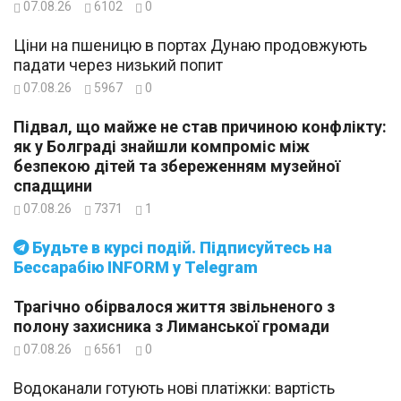
07.08.26
6102
0
Ціни на пшеницю в портах Дунаю продовжують
падати через низький попит
07.08.26
5967
0
Підвал, що майже не став причиною конфлікту:
як у Болграді знайшли компроміс між
безпекою дітей та збереженням музейної
спадщини
07.08.26
7371
1
Будьте в курсі подій. Підписуйтесь на
Бессарабію INFORM у Telegram
Трагічно обірвалося життя звільненого з
полону захисника з Лиманської громади
07.08.26
6561
0
Водоканали готують нові платіжки: вартість