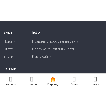
Зміст
Інфо
Новини
Правила використання сайту
Статті
Політика конфіденційності
Блоги
Карта сайту
Зв'язок
Реклама на сайті
Головна
Новини
В тренді
Статті
Блоги
Есть новость? Присылайте — разместим!
Про нас