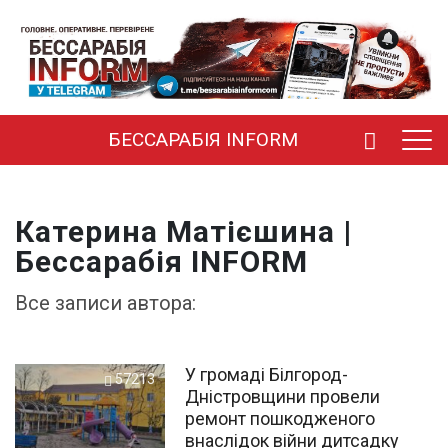
БЕССАРАБІЯ INFORM
Катерина Матієшина |
Бессарабія INFORM
Все запиcи автора:
У громаді Білгород-
57213
Дністровщини провели
ремонт пошкодженого
внаслідок війни дитсадку