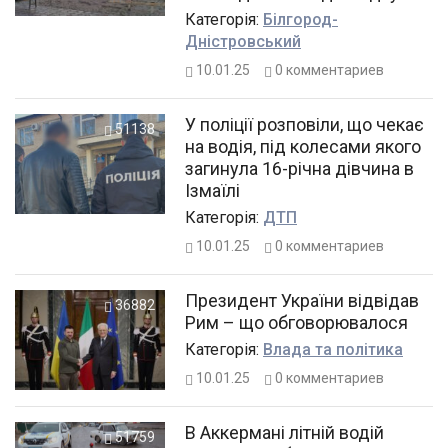
Категорiя:
Білгород-
Дністровський
10.01.25
0
комментариев
У поліції розповіли, що чекає
51138
на водія, під колесами якого
загинула 16-річна дівчина в
Ізмаїлі
Категорiя:
ДТП
10.01.25
0
комментариев
Президент України відвідав
36882
Рим – що обговорювалося
Категорiя:
Влада та політика
10.01.25
0
комментариев
В Аккермані літній водій
51759