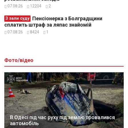
07.08.26
12204
2
Пенсіонерка з Болградщини
З зали суду
сплатить штраф за ляпас знайомій
07.08.26
8424
1
Фото/відео
В Одесі під час руху під землю провалився
автомобіль