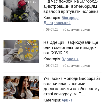
Під час пожежі на Білгород-
39042
Дністровщині вогнеборцям
вдалося врятувати чоловіка
Категорiя:
Білгород-
Дністровський
09.01.25
0
комментариев
На Одещині зафіксували ще
53163
один смертельний випадок
від COVID-19
Категорiя:
Здоров'я
08.01.25
0
комментариев
Учнівська молодь Бессарабії
48276
відзначилась новими
досягненнями на обласному
етапі конкурсу ім. Т.
Шевченка
Категорiя:
Арциз