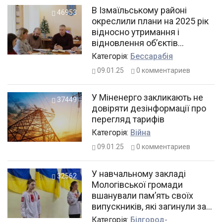
В Ізмаїльському районі
46953
окреслили плани на 2025 рік
відносно утримання і
відновлення об’єктів
інфраструктури
Категорiя:
Бессарабія
09.01.25
0
комментариев
У Міненерго закликають не
37449
довіряти дезінформації про
перегляд тарифів
Категорiя:
Війна
09.01.25
0
комментариев
У навчальному закладі
32562
Мологівської громади
вшанували пам’ять своїх
випускників, які загинули за
Україну, відкриттям
Категорiя:
Білгород-