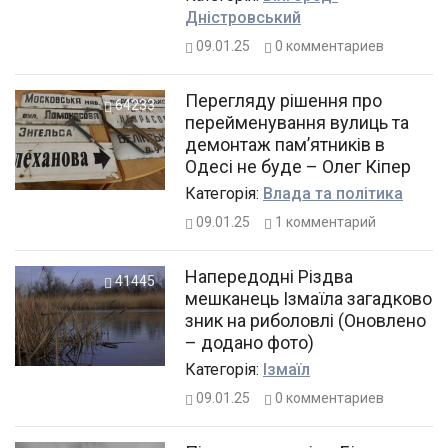
меморіальних дошок
Дністровський
09.01.25
0
комментариев
Перегляду рішення про
64233
перейменування вулиць та
демонтаж пам’ятників в
Одесі не буде – Олег Кіпер
Категорiя:
Влада та політика
09.01.25
1
комментарий
Напередодні Різдва
41445
мешканець Ізмаїла загадково
зник на риболовлі (Оновлено
– додано фото)
Категорiя:
Ізмаїл
09.01.25
0
комментариев