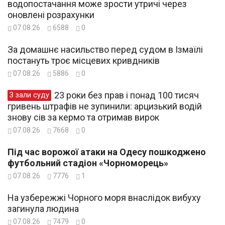
водопостачання може зрости утричі через
оновлені розрахунки
07.08.26
6588
0
За домашнє насильство перед судом в Ізмаїлі
постануть троє місцевих кривдників
07.08.26
5886
0
23 роки без прав і понад 100 тисяч
З зали суду
гривень штрафів не зупинили: арцизький водій
знову сів за кермо та отримав вирок
07.08.26
7668
0
Під час ворожої атаки на Одесу пошкоджено
футбольний стадіон «Чорноморець»
07.08.26
7776
1
На узбережжі Чорного моря внаслідок вибуху
загинула людина
07.08.26
7479
0