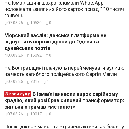
На Ізмаїльщині шахраї зламали WhatsApp
чоловіка та «зняли» з його карток понад 110 тисяч
гривень
07.08.26
10530
0
Морський заслін: данська платформа не
підпустить ворожі дрони до Одеси та
дунайських портів
07.08.26
16092
0
На Болградщині планують перейменувати вулицю
на честь загиблого поліцейського Сергія Магли
07.08.26
7317
1
В Ізмаїлі винесли вирок серійному
З зали суду
крадію, який розібрав силовий трансформатор:
скільки отримав «металіст»
07.08.26
10017
0
Пошкоджене майно та втрачені активи: як бізнесу