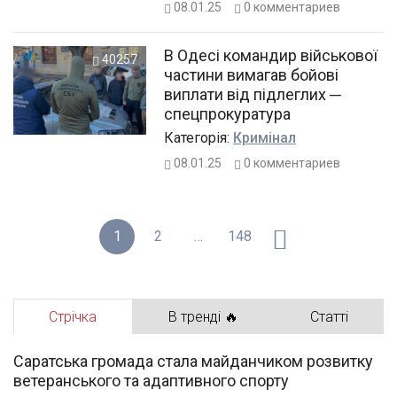
08.01.25
0
комментариев
В Одесі командир військової
40257
частини вимагав бойові
виплати від підлеглих ─
спецпрокуратура
Категорiя:
Кримінал
08.01.25
0
комментариев
1
2
…
148
Стрічка
В тренді 🔥
Статті
Саратська громада стала майданчиком розвитку
ветеранського та адаптивного спорту