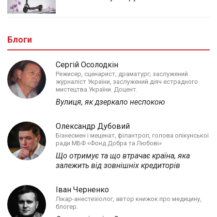
Блоги
Сергій Осолодкін
Режисер, сценарист, драматург; заслужений
журналіст України, заслужений діяч естрадного
мистецтва України. Доцент.
Вулиця, як дзеркало неспокою
Олександр Дубовий
Бізнесмен і меценат, філантроп, голова опікунської
ради МБФ «Фонд Добра та Любові»
Що отримує та що втрачає країна, яка
залежить від зовнішніх кредиторів
Іван Черненко
Лікар-анестезіолог, автор книжок про медицину,
блогер.