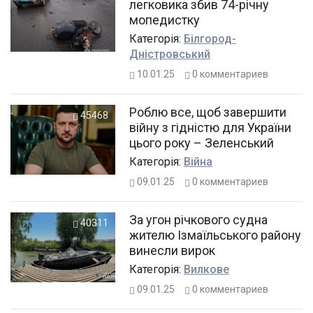
легковика збив 74-річну
мопедистку
Категорiя:
Білгород-
Дністровський
10.01.25
0
комментариев
Роблю все, щоб завершити
45468
війну з гідністю для України
цього року – Зеленський
Категорiя:
Війна
09.01.25
0
комментариев
За угон річкового судна
40311
жителю Ізмаїльського району
винесли вирок
Категорiя:
Вилкове
09.01.25
0
комментариев