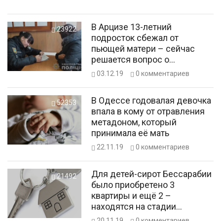
В Арцизе 13-летний
23922
подросток сбежал от
пьющей матери – сейчас
решается вопрос о
целесообразности
03.12.19
0
комментариев
проживании сына с
женщиной
В Одессе годовалая девочка
52353
впала в кому от отравления
метадоном, который
принимала её мать
22.11.19
0
комментариев
Для детей-сирот Бессарабии
21492
было приобретено 3
квартиры и ещё 2 –
находятся на стадии
заключения сделки купли-
20.11.19
0
комментариев