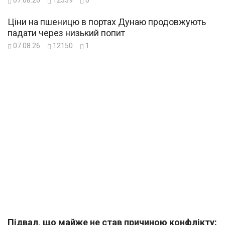
Ціни на пшеницю в портах Дунаю продовжують
падати через низький попит
07.08.26
12150
1
Підвал, що майже не став причиною конфлікту: