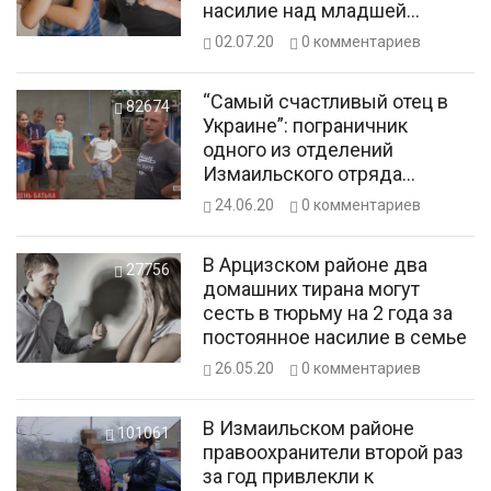
насилие над младшей
сестрой и матерью
02.07.20
0
комментариев
“Самый счастливый отец в
82674
Украине”: пограничник
одного из отделений
Измаильского отряда
самостоятельно
24.06.20
0
комментариев
воспитывает 4 детей
В Арцизском районе два
27756
домашних тирана могут
сесть в тюрьму на 2 года за
постоянное насилие в семье
26.05.20
0
комментариев
В Измаильском районе
101061
правоохранители второй раз
за год привлекли к