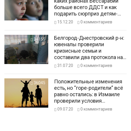
каких районах Бессарабии
больше всего ДДСТ и как
подарить сюрприз детям-
землякам
15.12.20
0
комментариев
Белгород-Днестровский р-н:
34155
ювеналы проверили
кризисные семьи и
составили два протокола на
нерадивых родителей
31.07.20
0
комментариев
Положительные изменения
36045
есть, но “горе-родители” всё
равно остались: в Измаиле
проверили условия
проживания детей в
09.07.20
0
комментариев
кризисных семьях