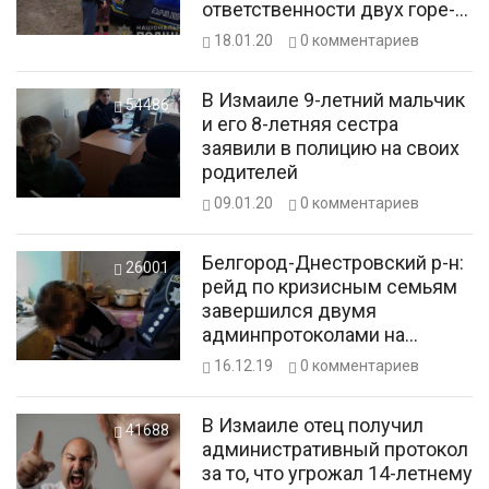
ответственности двух горе-
матерей
18.01.20
0
комментариев
В Измаиле 9-летний мальчик
54486
и его 8-летняя сестра
заявили в полицию на своих
родителей
09.01.20
0
комментариев
Белгород-Днестровский р-н:
26001
рейд по кризисным семьям
завершился двумя
админпротоколами на
нерадивых родителей
16.12.19
0
комментариев
В Измаиле отец получил
41688
административный протокол
за то, что угрожал 14-летнему