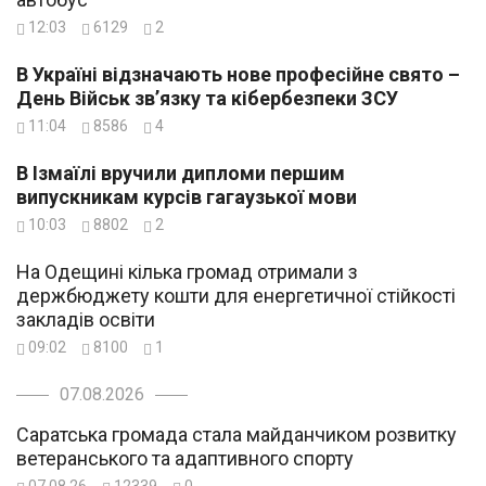
12:03
6129
2
В Україні відзначають нове професійне свято –
День Військ зв’язку та кібербезпеки ЗСУ
11:04
8586
4
В Ізмаїлі вручили дипломи першим
випускникам курсів гагаузької мови
10:03
8802
2
На Одещині кілька громад отримали з
держбюджету кошти для енергетичної стійкості
закладів освіти
09:02
8100
1
07.08.2026
Саратська громада стала майданчиком розвитку
ветеранського та адаптивного спорту
07.08.26
12339
0