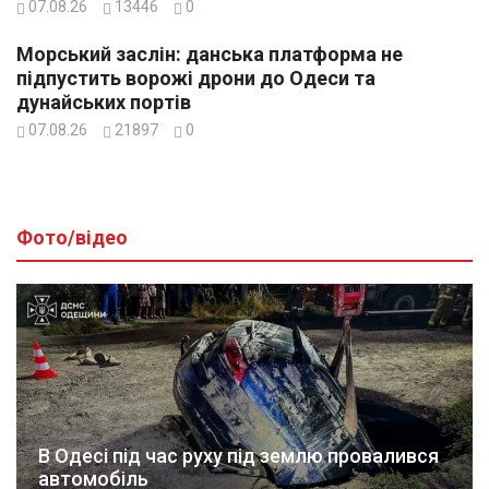
07.08.26
13446
0
Морський заслін: данська платформа не
підпустить ворожі дрони до Одеси та
дунайських портів
07.08.26
21897
0
Фото/відео
В Одесі під час руху під землю провалився
автомобіль