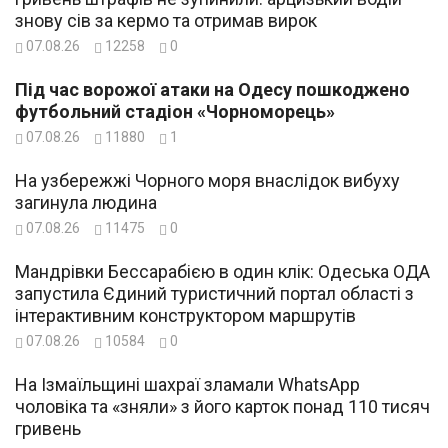
знову сів за кермо та отримав вирок
07.08.26
12258
0
Під час ворожої атаки на Одесу пошкоджено
футбольний стадіон «Чорноморець»
07.08.26
11880
1
На узбережжі Чорного моря внаслідок вибуху
загинула людина
07.08.26
11475
0
Мандрівки Бессарабією в один клік: Одеська ОДА
запустила Єдиний туристичний портал області з
інтерактивним конструктором маршрутів
07.08.26
10584
0
На Ізмаїльщині шахраї зламали WhatsApp
чоловіка та «зняли» з його карток понад 110 тисяч
гривень