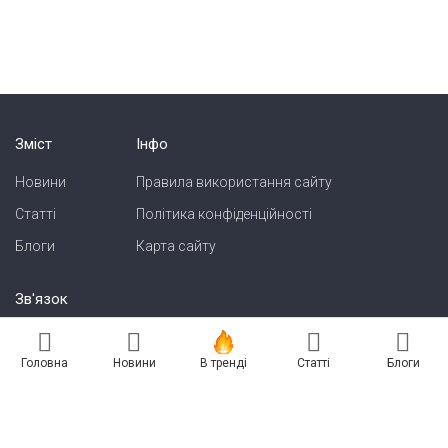
Зміст
Інфо
Новини
Правила використання сайту
Статті
Політика конфіденційності
Блоги
Карта сайту
Зв'язок
Реклама на сайті
Головна
Новини
В тренді
Статті
Блоги
Есть новость? Присылайте — разместим!
Про нас