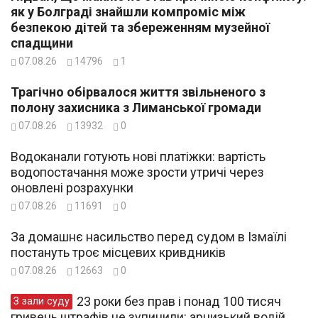
як у Болграді знайшли компроміс між
безпекою дітей та збереженням музейної
спадщини
07.08.26
14796
1
Трагічно обірвалося життя звільненого з
полону захисника з Лиманської громади
07.08.26
13932
0
Водоканали готують нові платіжки: вартість
водопостачання може зрости утричі через
оновлені розрахунки
07.08.26
11691
0
За домашнє насильство перед судом в Ізмаїлі
постануть троє місцевих кривдників
07.08.26
12663
0
23 роки без прав і понад 100 тисяч
З зали суду
гривень штрафів не зупинили: арцизький водій