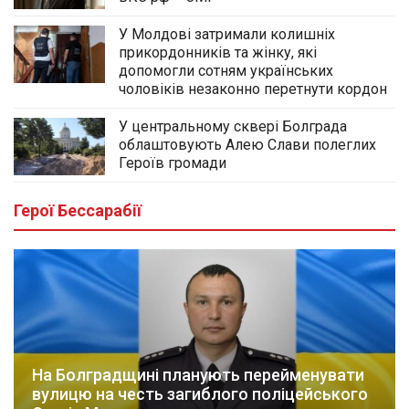
У Молдові затримали колишніх
прикордонників та жінку, які
допомогли сотням українських
чоловіків незаконно перетнути кордон
У центральному сквері Болграда
облаштовують Алею Слави полеглих
Героїв громади
Герої Бессарабії
На Болградщині планують перейменувати
вулицю на честь загиблого поліцейського