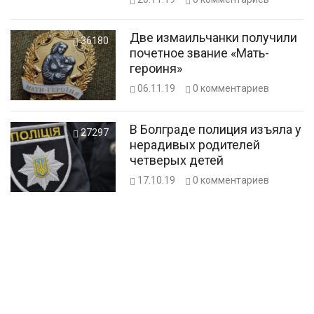
продажи
Две измаильчанки получили
36180
почетное звание «Мать-
героиня»
06.11.19
0
комментариев
В Болграде полиция изъяла у
27297
нерадивых родителей
четверых детей
17.10.19
0
комментариев