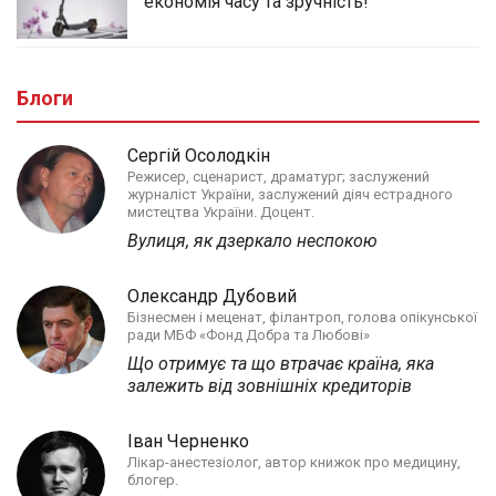
економія часу та зручність!
Блоги
Сергій Осолодкін
Режисер, сценарист, драматург; заслужений
журналіст України, заслужений діяч естрадного
мистецтва України. Доцент.
Вулиця, як дзеркало неспокою
Олександр Дубовий
Бізнесмен і меценат, філантроп, голова опікунської
ради МБФ «Фонд Добра та Любові»
Що отримує та що втрачає країна, яка
залежить від зовнішніх кредиторів
Іван Черненко
Лікар-анестезіолог, автор книжок про медицину,
блогер.