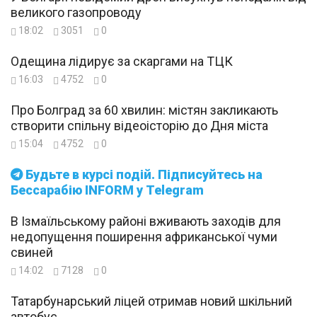
великого газопроводу
18:02
3051
0
Одещина лідирує за скаргами на ТЦК
16:03
4752
0
Про Болград за 60 хвилин: містян закликають
створити спільну відеоісторію до Дня міста
15:04
4752
0
Будьте в курсі подій. Підписуйтесь на
Бессарабію INFORM у Telegram
В Ізмаїльському районі вживають заходів для
недопущення поширення африканської чуми
свиней
14:02
7128
0
Татарбунарський ліцей отримав новий шкільний
автобус