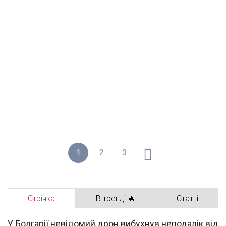
1
2
3
Стрічка
В тренді 🔥
Статті
У Болгарії невідомий дрон вибухнув неподалік від