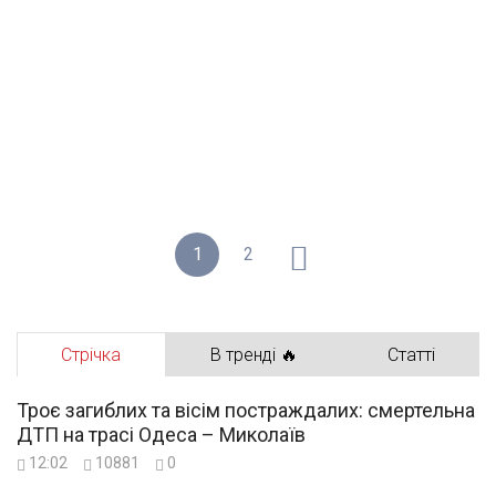
1
2
Стрічка
В тренді 🔥
Статті
Троє загиблих та вісім постраждалих: смертельна
ДТП на трасі Одеса – Миколаїв
12:02
10881
0