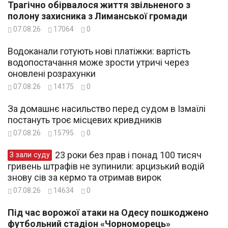
Трагічно обірвалося життя звільненого з
полону захисника з Лиманської громади
07.08.26
17064
0
Водоканали готують нові платіжки: вартість
водопостачання може зрости утричі через
оновлені розрахунки
07.08.26
14175
0
За домашнє насильство перед судом в Ізмаїлі
постануть троє місцевих кривдників
07.08.26
15795
0
23 роки без прав і понад 100 тисяч
З зали суду
гривень штрафів не зупинили: арцизький водій
знову сів за кермо та отримав вирок
07.08.26
14634
0
Під час ворожої атаки на Одесу пошкоджено
футбольний стадіон «Чорноморець»