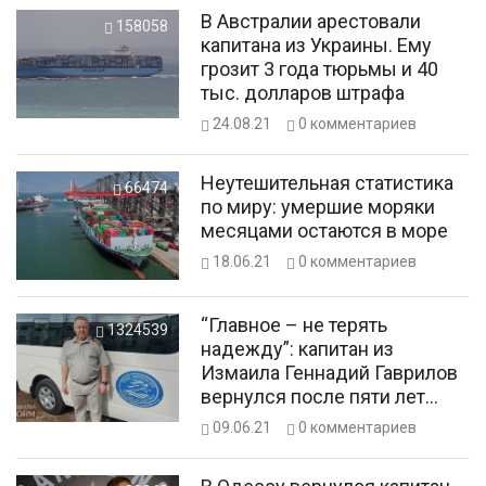
В Австралии арестовали
158058
капитана из Украины. Ему
грозит 3 года тюрьмы и 40
тыс. долларов штрафа
24.08.21
0
комментариев
Неутешительная статистика
66474
по миру: умершие моряки
месяцами остаются в море
18.06.21
0
комментариев
“Главное – не терять
1324539
надежду”: капитан из
Измаила Геннадий Гаврилов
вернулся после пяти лет
заточения в Шри-Ланке
09.06.21
0
комментариев
(эксклюзивное интервю)