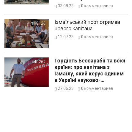
на місто
03.08.23
0
комментариев
Ізмаїльський порт отримав
90126
нового капітана
12.07.23
0
комментариев
Гордість Бессарабії та всієї
440262
країни: про капітана з
Ізмаїлу, який керує єдиним
в Україні науково-
дослідним судном
27.06.23
0
комментариев
льодового класу
«Ноосфера»