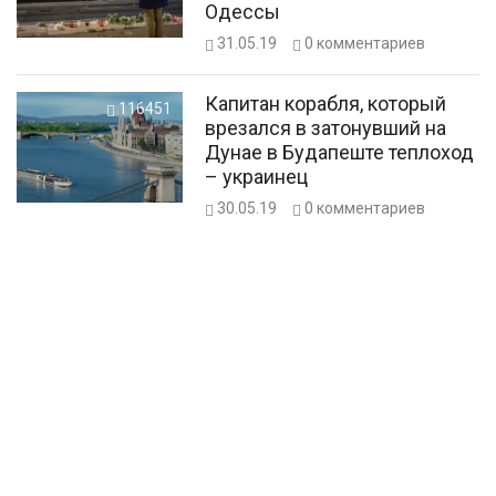
Одессы
31.05.19
0
комментариев
Капитан корабля, который
116451
врезался в затонувший на
Дунае в Будапеште теплоход
– украинец
30.05.19
0
комментариев