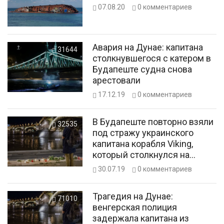
07.08.20
0
комментариев
Авария на Дунае: капитана
31644
столкнувшегося с катером в
Будапеште судна снова
арестовали
17.12.19
0
комментариев
В Будапеште повторно взяли
32535
под стражу украинского
капитана корабля Viking,
который столкнулся на
Дунае с прогулочным
30.07.19
0
комментариев
катером
Трагедия на Дунае:
71010
венгерская полиция
задержала капитана из