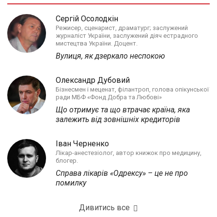
Сергій Осолодкін
Режисер, сценарист, драматург; заслужений
журналіст України, заслужений діяч естрадного
мистецтва України. Доцент.
Вулиця, як дзеркало неспокою
Олександр Дубовий
Бізнесмен і меценат, філантроп, голова опікунської
ради МБФ «Фонд Добра та Любові»
Що отримує та що втрачає країна, яка
залежить від зовнішніх кредиторів
Іван Черненко
Лікар-анестезіолог, автор книжок про медицину,
блогер.
Справа лікарів «Одрексу» – це не про
помилку
Дивитись все