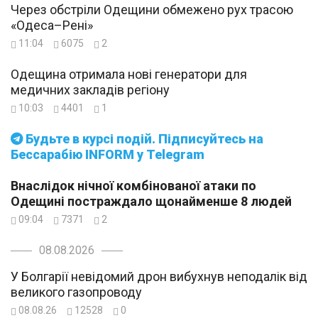
Через обстріли Одещини обмежено рух трасою
«Одеса–Рені»
11:04
6075
2
Одещина отримала нові генератори для
медичних закладів регіону
10:03
4401
1
Будьте в курсі подій. Підписуйтесь на
Бессарабію INFORM у Telegram
Внаслідок нічної комбінованої атаки по
Одещині постраждало щонайменше 8 людей
09:04
7371
2
08.08.2026
У Болгарії невідомий дрон вибухнув неподалік від
великого газопроводу
08.08.26
12528
0