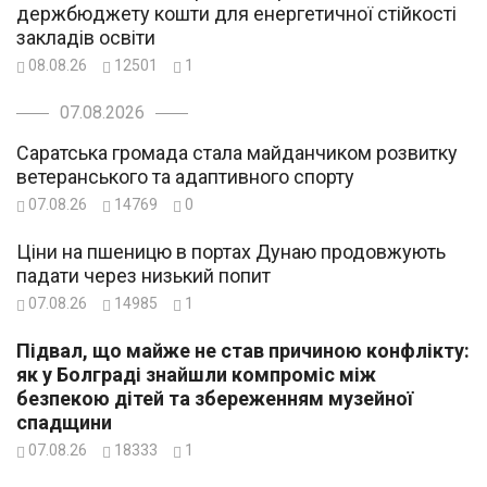
держбюджету кошти для енергетичної стійкості
закладів освіти
08.08.26
12501
1
07.08.2026
Саратська громада стала майданчиком розвитку
ветеранського та адаптивного спорту
07.08.26
14769
0
Ціни на пшеницю в портах Дунаю продовжують
падати через низький попит
07.08.26
14985
1
Підвал, що майже не став причиною конфлікту:
як у Болграді знайшли компроміс між
безпекою дітей та збереженням музейної
спадщини
07.08.26
18333
1