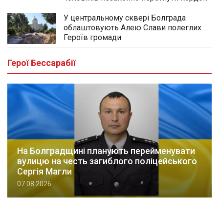
У центральному сквері Болграда
облаштовують Алею Слави полеглих
Героїв громади
Герої Бессарабії
На Болградщині планують перейменувати
вулицю на честь загиблого поліцейського
Сергія Магли
07.08.2026