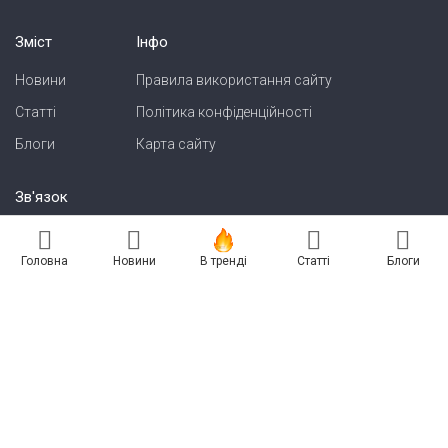
Зміст
Інфо
Новини
Правила використання сайту
Статті
Політика конфіденційності
Блоги
Карта сайту
Зв'язок
Реклама на сайті
Головна
Новини
В тренді
Статті
Блоги
Есть новость? Присылайте — разместим!
Про нас
Бессарабия INFORM