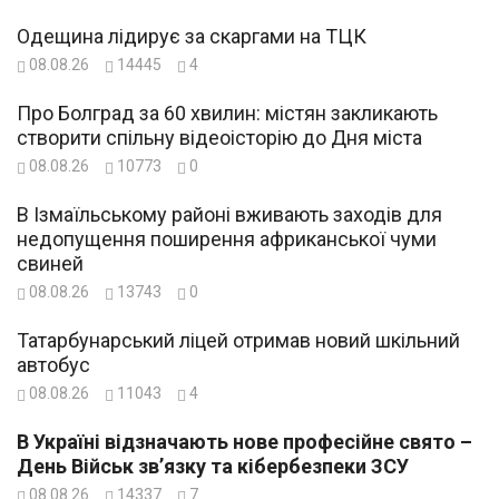
Одещина лідирує за скаргами на ТЦК
08.08.26
14445
4
Про Болград за 60 хвилин: містян закликають
створити спільну відеоісторію до Дня міста
08.08.26
10773
0
В Ізмаїльському районі вживають заходів для
недопущення поширення африканської чуми
свиней
08.08.26
13743
0
Татарбунарський ліцей отримав новий шкільний
автобус
08.08.26
11043
4
В Україні відзначають нове професійне свято –
День Військ зв’язку та кібербезпеки ЗСУ
08.08.26
14337
7