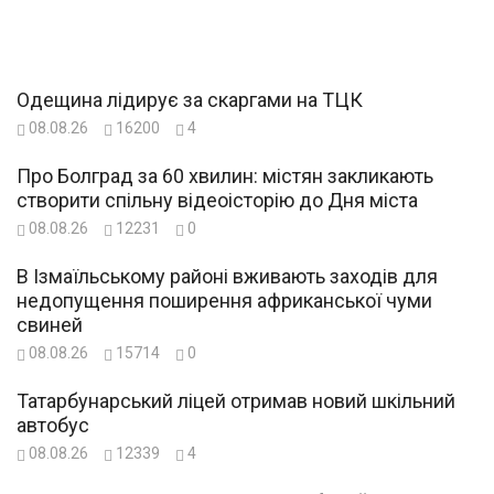
Одещина лідирує за скаргами на ТЦК
08.08.26
16200
4
Про Болград за 60 хвилин: містян закликають
створити спільну відеоісторію до Дня міста
08.08.26
12231
0
В Ізмаїльському районі вживають заходів для
недопущення поширення африканської чуми
свиней
08.08.26
15714
0
Татарбунарський ліцей отримав новий шкільний
автобус
08.08.26
12339
4