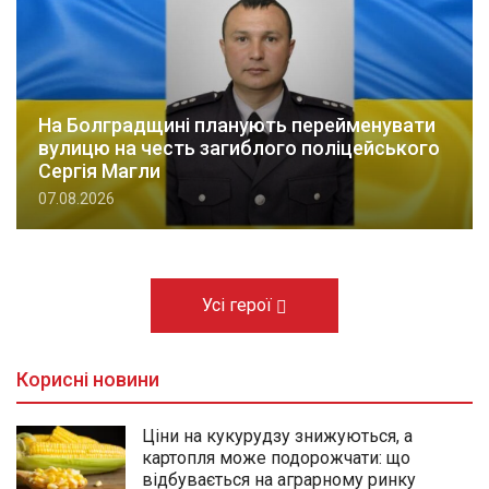
На Болградщині планують перейменувати
вулицю на честь загиблого поліцейського
Сергія Магли
07.08.2026
Усі герої
Корисні новини
Ціни на кукурудзу знижуються, а
картопля може подорожчати: що
відбувається на аграрному ринку