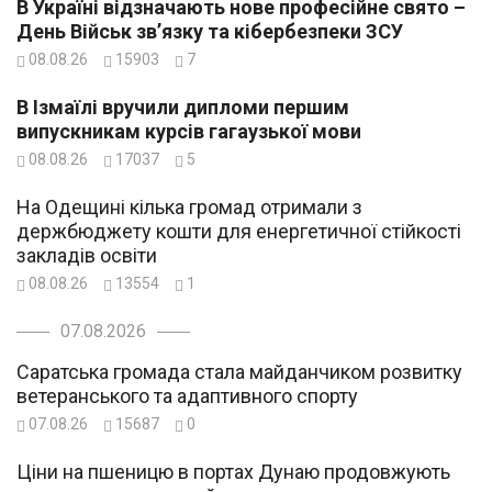
В Україні відзначають нове професійне свято –
День Військ зв’язку та кібербезпеки ЗСУ
08.08.26
15903
7
В Ізмаїлі вручили дипломи першим
випускникам курсів гагаузької мови
08.08.26
17037
5
На Одещині кілька громад отримали з
держбюджету кошти для енергетичної стійкості
закладів освіти
08.08.26
13554
1
07.08.2026
Саратська громада стала майданчиком розвитку
ветеранського та адаптивного спорту
07.08.26
15687
0
Ціни на пшеницю в портах Дунаю продовжують