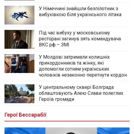
У Німеччині знайшли безпілотник з
вибухівкою біля українського літака
Під час вибуху у московському
ресторані загинув зять командувача
ВКС рф – ЗМІ
У Молдові затримали колишніх
прикордонників та жінку, які
допомогли сотням українських
чоловіків незаконно перетнути кордон
У центральному сквері Болграда
облаштовують Алею Слави полеглих
Героїв громади
Герої Бессарабії