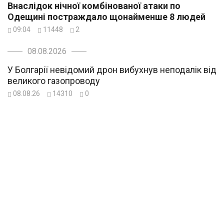
Внаслідок нічної комбінованої атаки по
Одещині постраждало щонайменше 8 людей
09:04
11448
2
08.08.2026
У Болгарії невідомий дрон вибухнув неподалік від
великого газопроводу
08.08.26
14310
0