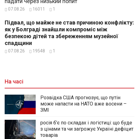
падати через низький попит
07.08.26
16011
1
Підвал, що майже не став причиною конфлікту:
як у Болграді знайшли компроміс між
безпекою дітей та збереженням музейної
спадщини
07.08.26
19548
1
На часі
Розвідка США прогнозує, що путін
може напасти на НАТО вже восени –
ЗМІ
росія б’є по складах і логістиці: що буде
з цінами та чи загрожує Україні дефіцит
товарів