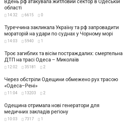
Вдень рф атакувала житловий сектор в Одеській
області
14:32
6615
0
Туреччина закликала Україну та рф запровадити
мораторій на удари по суднах у Чорному морі
14:03
5940
1
Троє загиблих та вісім постраждалих: смертельна
ДТП на трасі Одеса – Миколаїв
12:02
35181
2
Через обстріли Одещини обмежено рух трасою
«Одеса–Рені»
11:04
13203
2
Одещина отримала нові генератори для
медичних закладів регіону
10:03
7317
1