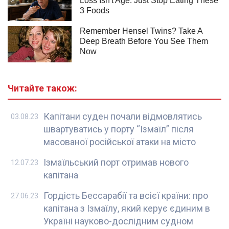
Читайте також:
Капітани суден почали відмовлятись
03.08.23
швартуватись у порту “Ізмаїл” після
масованої російської атаки на місто
Ізмаїльський порт отримав нового
12.07.23
капітана
Гордість Бессарабії та всієї країни: про
27.06.23
капітана з Ізмаїлу, який керує єдиним в
Україні науково-дослідним судном