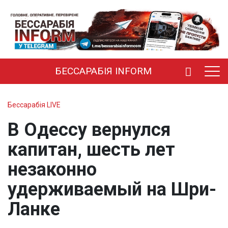
БЕССАРАБІЯ INFORM
Бессарабія LIVE
В Одессу вернулся
капитан, шесть лет
незаконно
удерживаемый на Шри-
Ланке