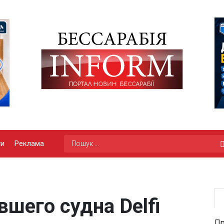
ги
Реклама
вшего судна Delfi
Пр