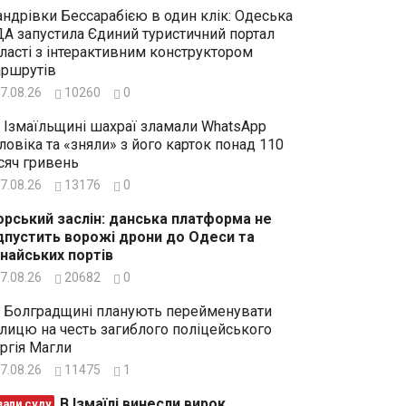
ндрівки Бессарабією в один клік: Одеська
А запустила Єдиний туристичний портал
ласті з інтерактивним конструктором
ршрутів
7.08.26
10260
0
 Ізмаїльщині шахраї зламали WhatsApp
ловіка та «зняли» з його карток понад 110
сяч гривень
7.08.26
13176
0
рський заслін: данська платформа не
дпустить ворожі дрони до Одеси та
найських портів
7.08.26
20682
0
 Болградщині планують перейменувати
лицю на честь загиблого поліцейського
ргія Магли
7.08.26
11475
1
В Ізмаїлі винесли вирок
зали суду