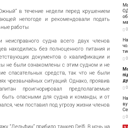
Ма
ОД
“Южный” в течение недели перед крушением
об
пающей непогоде и рекомендовали подать
ма
ьные работы.
0
На
и неисправного судна всего двух членов
чо
ев находились без полноценного питания и
ти
ветствующих документов о квалификации и
0
сы не были ознакомлены с этим судном и не
Мо
ие спасательных средств, так что не были
пі
ду
ях чрезвычайных ситуаций. Однако, проявив
0
апитан проигнорировал предполагаемые
 быть опасными для судна и команды, и от
На
ву
ался, чем поставил под угрозу жизни членов
Се
0
жу “Дельфин” прибило танкер Delfi. В ночь на
З 