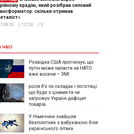
рійному крадію, який розібрав силовий
ансформатор: скільки отримав
еталіст»
7.08.26
12150
0
 часі
Розвідка США прогнозує, що
путін може напасти на НАТО
вже восени – ЗМІ
росія б’є по складах і логістиці:
що буде з цінами та чи
загрожує Україні дефіцит
товарів
У Німеччині знайшли
безпілотник з вибухівкою біля
українського літака