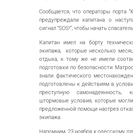
Сообщается, что операторы порта 
предупреждали капитана о насту
сигнал “SOS!”, чтобы начать спасател
Капитан имел на борту техническ
экипажа, которые несколько месяц
отдыха, к тому же не имели соот
подготовки по безопасности. Матро
знали фактического местонахожден
подготовлены к действиям в услови
преступную самонадеянность, к
штормовые условия, которые могли
предложенной помощи наотрез отказ
экипажа.
Напомним, 23 ноября к одесскому пля