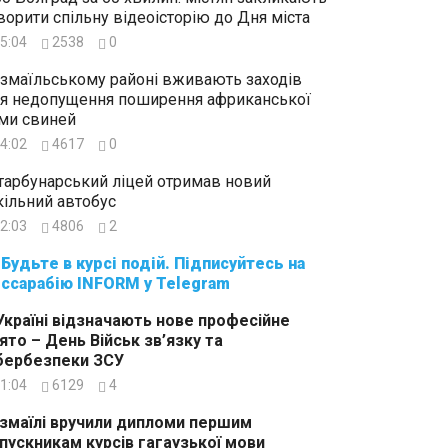
ворити спільну відеоісторію до Дня міста
5:04
2538
0
Ізмаїльському районі вживають заходів
я недопущення поширення африканської
ми свиней
4:02
4617
0
тарбунарський ліцей отримав новий
ільний автобус
2:03
4806
2
суйтесь на
ссарабію INFORM у Telegram
Україні відзначають нове професійне
ято – День Військ зв’язку та
бербезпеки ЗСУ
1:04
6129
4
Ізмаїлі вручили дипломи першим
пускникам курсів гагаузької мови