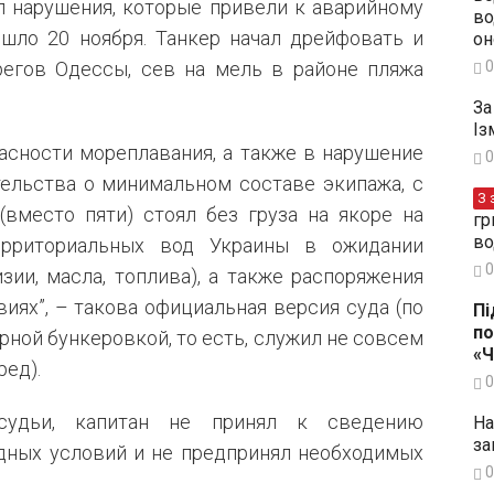
ил нарушения, которые привели к аварийному
во
шло 20 ноября. Танкер начал дрейфовать и
он
0
регов Одессы, сев на мель в районе пляжа
За
Із
пасности мореплавания, а также в нарушение
0
ельства о минимальном составе экипажа, с
З 
(вместо пяти) стоял без груза на якоре на
гр
во
ерриториальных вод Украины в ожидании
0
зии, масла, топлива), а также распоряжения
иях”, – такова официальная версия суда (по
Пі
по
рной бункеровкой, то есть, служил не совсем
«
ред).
0
судьи, капитан не принял к сведению
На
за
дных условий и не предпринял необходимых
0