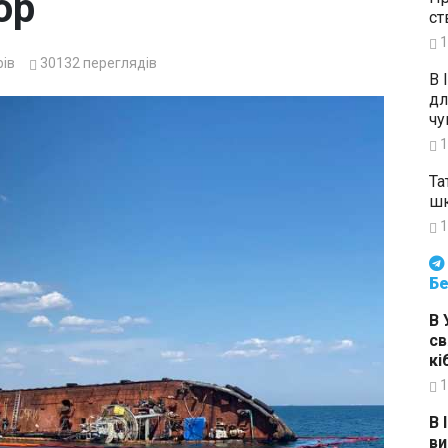
ор
ст
1
ів
30132
переглядів
В 
дл
чу
1
Та
шк
1
Будьте в курсі подій. Підпи
Бе
В 
св
кі
1
В 
ви