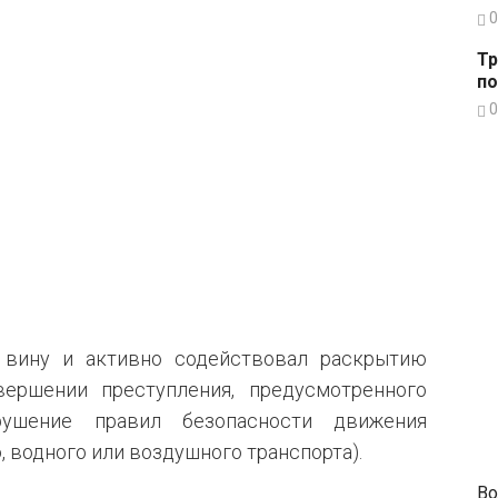
0
Тр
по
0
 вину и активно содействовал раскрытию
вершении преступления, предусмотренного
ушение правил безопасности движения
 водного или воздушного транспорта).
Во