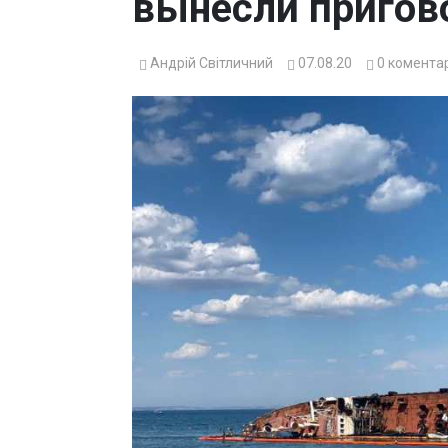
вынесли пригов
Андрій Світличний
07.08.20
0
коментар