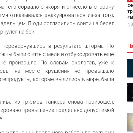
се
ма его сорвало с якоря и отнесло в сторону
тр
мя отказывался эвакуироваться из-за того,
«м
ладельцем. Люди согласились сойти на берег
0
рнулся на бок.
, перевернувшись в результате шторма. По
На
лжны были снять с мели и отбуксировать еще
 не произошло. По словам экологов, уже к
 воды на месте крушения не превышало
фтепродукты, которые вылились в море, были
лива из трюмов танкера снова произошел,
ксировано превышение предельно допустимой
е.
р Зеленский, после чего работы по подъему