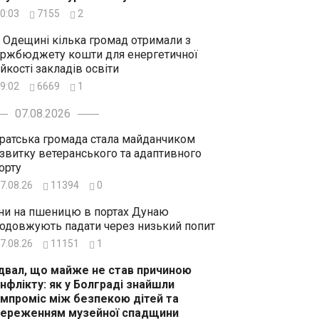
0:03
7155
2
 Одещині кілька громад отримали з
ржбюджету кошти для енергетичної
ійкості закладів освіти
9:02
6669
1
07.08.2026
ратська громада стала майданчиком
звитку ветеранського та адаптивного
орту
7.08.26
11394
0
ни на пшеницю в портах Дунаю
одовжують падати через низький попит
7.08.26
11151
1
двал, що майже не став причиною
нфлікту: як у Болграді знайшли
мпроміс між безпекою дітей та
ереженням музейної спадщини