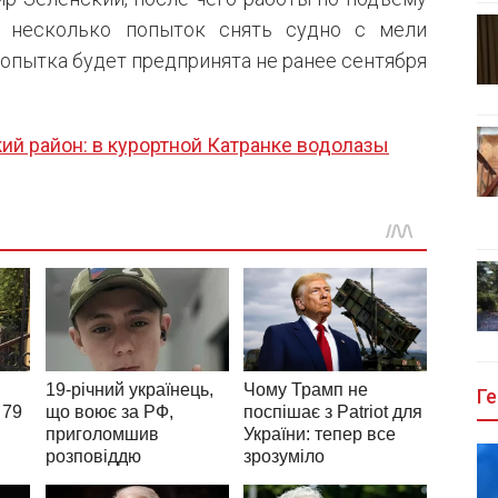
о несколько попыток снять судно с мели
опытка будет предпринята не ранее сентября
ий район: в курортной Катранке водолазы
Ге