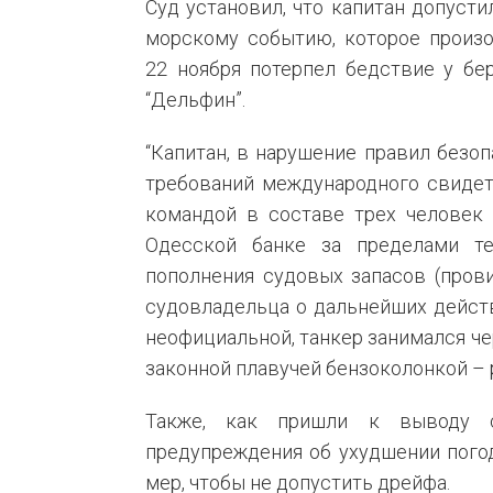
Суд установил, что капитан допуст
морскому событию, которое произо
22 ноября потерпел бедствие у бе
“Дельфин”.
“Капитан, в нарушение правил безо
требований международного свидет
командой в составе трех человек 
Одесской банке за пределами т
пополнения судовых запасов (прови
судовладельца о дальнейших действ
неофициальной, танкер занимался че
законной плавучей бензоколонкой – 
Также, как пришли к выводу 
предупреждения об ухудшении пого
мер, чтобы не допустить дрейфа.