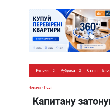
Регіони
Рубрики
Статті
Бло
Новини
>
Події
Капитану затону