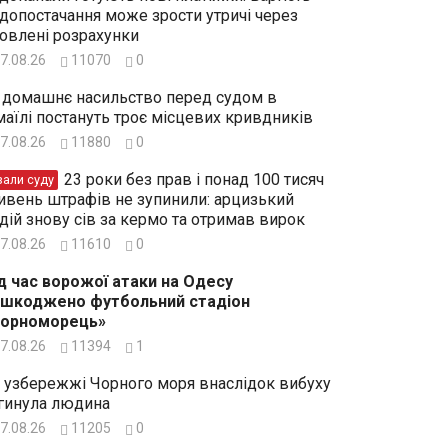
допостачання може зрости утричі через
овлені розрахунки
7.08.26
11070
0
 домашнє насильство перед судом в
маїлі постануть троє місцевих кривдників
7.08.26
11880
0
23 роки без прав і понад 100 тисяч
зали суду
ивень штрафів не зупинили: арцизький
дій знову сів за кермо та отримав вирок
7.08.26
11610
0
д час ворожої атаки на Одесу
шкоджено футбольний стадіон
Чорноморець»
7.08.26
11394
1
 узбережжі Чорного моря внаслідок вибуху
гинула людина
7.08.26
11205
0