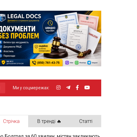
Ми у соцмережах:
Стрічка
В тренді 🔥
Статті
о Болград за 60 хвилин: містян закликають