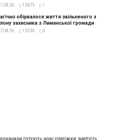
7.08.26
13473
1
агічно обірвалося життя звільненого з
лону захисника з Лиманської громади
7.08.26
13230
0
доканали готують нові платіжки: вартість