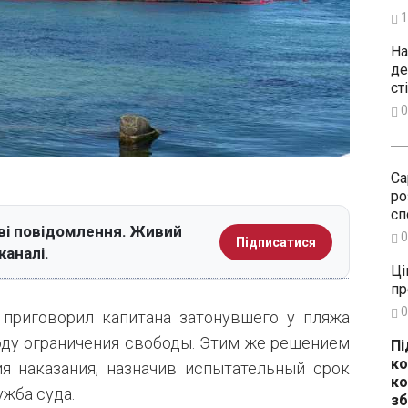
1
На
де
ст
0
Са
ро
сп
ві повідомлення. Живий
0
Підписатися
каналі.
Ці
пр
0
приговорил капитана затонувшего у пляжа
 году ограничения свободы. Этим же решением
Пі
ко
я наказания, назначив испытательный срок
ко
ужба суда.
зб