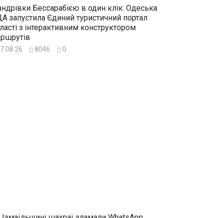
ндрівки Бессарабією в один клік: Одеська
А запустила Єдиний туристичний портал
ласті з інтерактивним конструктором
ршрутів
7.08.26
8046
0
 Ізмаїльщині шахраї зламали WhatsApp