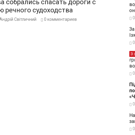
а собрались спасать дороги с
во
 речного судоходства
он
0
Андрій Світличний
0
комментариев
За
Із
0
З 
гр
во
0
Пі
по
«
0
На
за
0