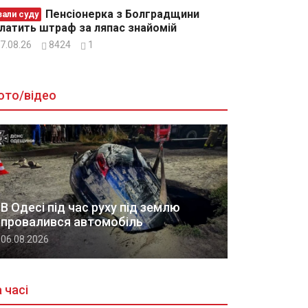
Пенсіонерка з Болградщини
зали суду
латить штраф за ляпас знайомій
7.08.26
8424
1
ото/відео
В Одесі під час руху під землю
провалився автомобіль
06.08.2026
 часі