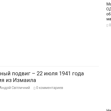
Ма
ОД
об
ма
0
виг – 22 июля 1941 года
ия из Измаила
Андрій Світличний
0
комментариев
На