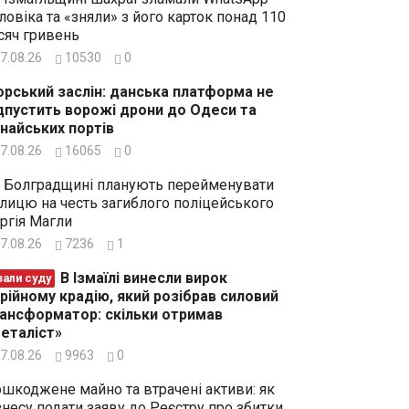
ловіка та «зняли» з його карток понад 110
сяч гривень
7.08.26
10530
0
рський заслін: данська платформа не
дпустить ворожі дрони до Одеси та
найських портів
7.08.26
16065
0
 Болградщині планують перейменувати
лицю на честь загиблого поліцейського
ргія Магли
7.08.26
7236
1
В Ізмаїлі винесли вирок
зали суду
рійному крадію, який розібрав силовий
ансформатор: скільки отримав
еталіст»
7.08.26
9963
0
шкоджене майно та втрачені активи: як
знесу подати заяву до Реєстру про збитки