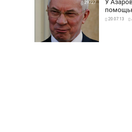
У Азаров
29727
помощью
20.07.13