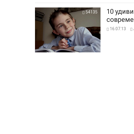
10 удив
54135
совреме
16.07.13