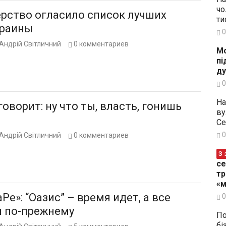
чо
рство огласило список лучших
ти
краины
0
Андрій Світличний
0
комментариев
Мо
пі
ду
0
На
т: ну что ты, власть, гонишь
ву
Се
0
Андрій Світличний
0
комментариев
З 
се
тр
«м
Ре»: “Оазис” – время идет, а все
0
я по-прежнему
По
бі