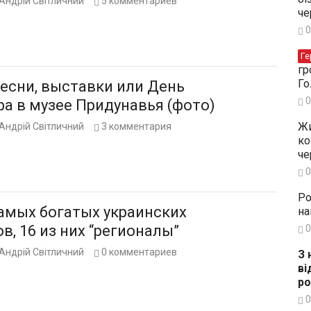
Андрій Світличний
5
комментариев
че
0
Ге
гр
Го
песни, выставки или День
0
а в музее Придунавья (фото)
Жи
Андрій Світличний
3
комментария
ко
че
0
Ро
самых богатых украинских
на
в, 16 из них “регионалы”
0
Андрій Світличний
0
комментариев
З 
ві
ро
0