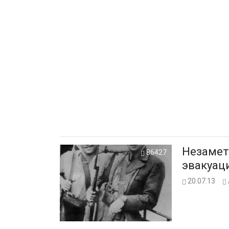
Незаметный под
86427
эвакуац
20.07.13