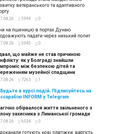
звитку ветеранського та адаптивного
орту
7.08.26
5994
0
ни на пшеницю в портах Дунаю
одовжують падати через низький попит
7.08.26
5940
0
двал, що майже не став причиною
нфлікту: як у Болграді знайшли
мпроміс між безпекою дітей та
ереженням музейної спадщини
7.08.26
7263
1
суйтесь на
ссарабію INFORM у Telegram
агічно обірвалося життя звільненого з
лону захисника з Лиманської громади
7.08.26
6534
0
доканали готують нові платіжки: вартість