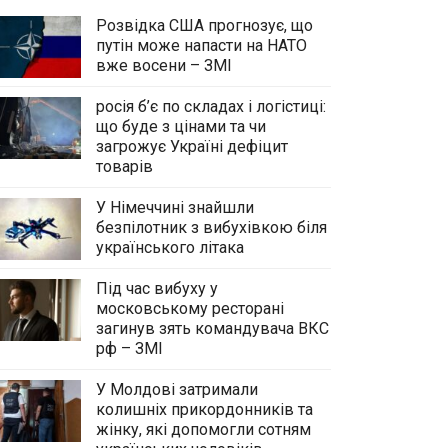
Розвідка США прогнозує, що
путін може напасти на НАТО
вже восени – ЗМІ
росія б’є по складах і логістиці:
що буде з цінами та чи
загрожує Україні дефіцит
товарів
У Німеччині знайшли
безпілотник з вибухівкою біля
українського літака
Під час вибуху у
московському ресторані
загинув зять командувача ВКС
рф – ЗМІ
У Молдові затримали
колишніх прикордонників та
жінку, які допомогли сотням