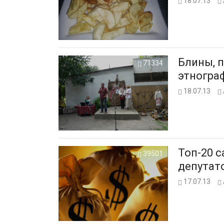
18.07.13
Блины, 
71334
этнограф
18.07.13
Топ-20 
39501
депутато
17.07.13