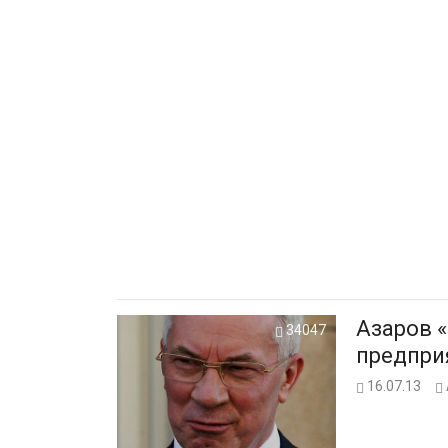
Азаров 
34047
предпри
16.07.13