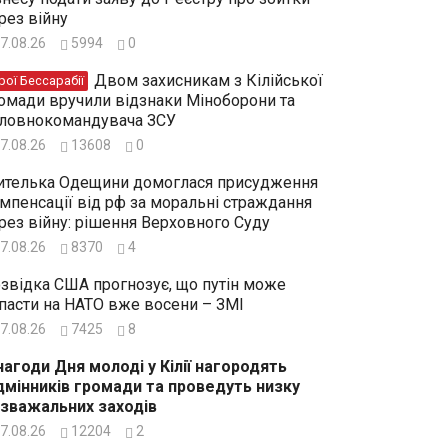
рез війну
7.08.26
5994
0
Двом захисникам з Кілійської
рої Бессарабії
омади вручили відзнаки Міноборони та
ловнокомандувача ЗСУ
7.08.26
13608
0
телька Одещини домоглася присудження
мпенсації від рф за моральні страждання
рез війну: рішення Верховного Суду
7.08.26
8370
4
звідка США прогнозує, що путін може
пасти на НАТО вже восени – ЗМІ
7.08.26
7425
8
нагоди Дня молоді у Кілії нагородять
дмінників громади та проведуть низку
зважальних заходів
7.08.26
12204
2