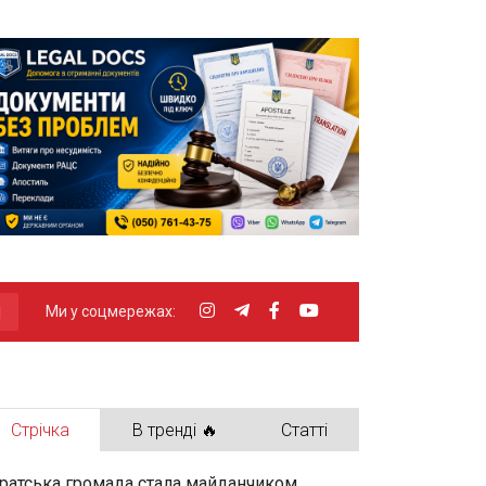
Ми у соцмережах:
Стрічка
В тренді 🔥
Статті
ратська громада стала майданчиком