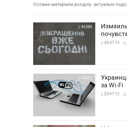
Останні матеріали розділу: актуальні події
Измаиль
46386
почувст
24.07.13
Украинц
43551
за Wi-Fi
23.07.13