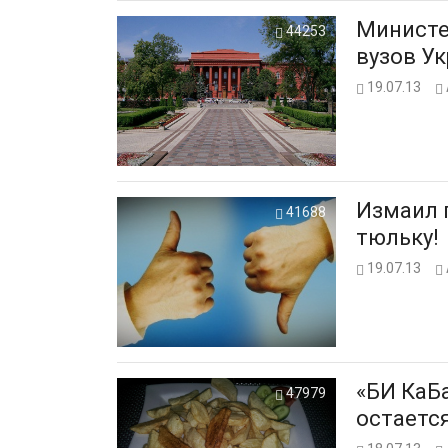
Министе
44253
вузов У
19.07.13
Измаил говори
41688
тюльку!
19.07.13
«БИ КаБа
47979
остаетс