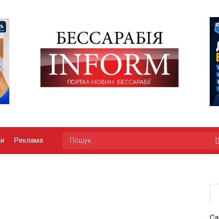
ги
Реклама
Са