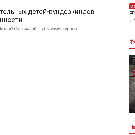
З 
ительных детей-вундеркиндов
сп
нности
0
Андрій Світличний
0
комментариев
Ф
На