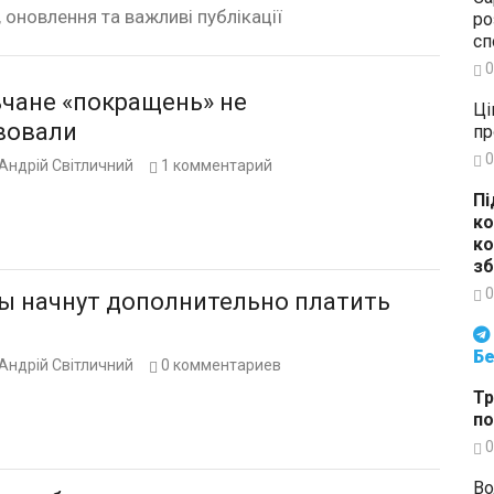
, оновлення та важливі публікації
ро
сп
0
чане «покращень» не
Ці
вовали
пр
0
Андрій Світличний
1
комментарий
Пі
ко
ко
зб
0
ы начнут дополнительно платить
Будьте в курсі подій. Підпи
Бе
Андрій Світличний
0
комментариев
Тр
по
0
Во