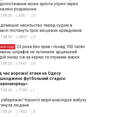
допостачання може зрости утричі через
овлені розрахунки
7.08.26
6561
0
 домашнє насильство перед судом в
маїлі постануть троє місцевих кривдників
7.08.26
5859
0
23 роки без прав і понад 100 тисяч
зали суду
ивень штрафів не зупинили: арцизький
дій знову сів за кермо та отримав вирок
7.08.26
7641
0
д час ворожої атаки на Одесу
шкоджено футбольний стадіон
Чорноморець»
7.08.26
7749
1
 узбережжі Чорного моря внаслідок вибуху
гинула людина
7.08.26
7452
0