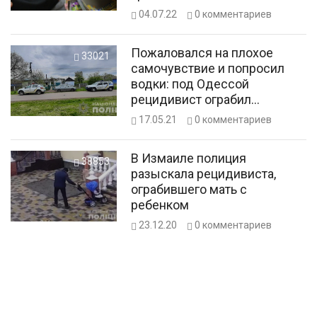
04.07.22
0
комментариев
Пожаловался на плохое
33021
самочувствие и попросил
водки: под Одессой
рецидивист ограбил
пенсионерку
17.05.21
0
комментариев
В Измаиле полиция
38853
разыскала рецидивиста,
ограбившего мать с
ребенком
23.12.20
0
комментариев