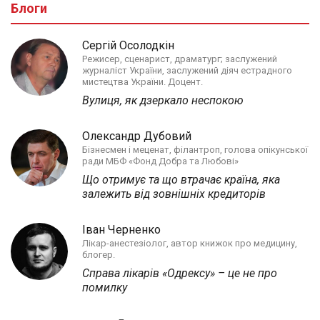
Блоги
Сергій Осолодкін
Режисер, сценарист, драматург; заслужений
журналіст України, заслужений діяч естрадного
мистецтва України. Доцент.
Вулиця, як дзеркало неспокою
Олександр Дубовий
Бізнесмен і меценат, філантроп, голова опікунської
ради МБФ «Фонд Добра та Любові»
Що отримує та що втрачає країна, яка
залежить від зовнішніх кредиторів
Іван Черненко
Лікар-анестезіолог, автор книжок про медицину,
блогер.
Справа лікарів «Одрексу» – це не про
помилку