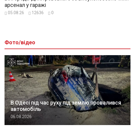
арсенал у гаражі
05.08.26
12636
0
Фото/відео
В Одесі під час руху під землю провалився
автомобіль
06.08.2026