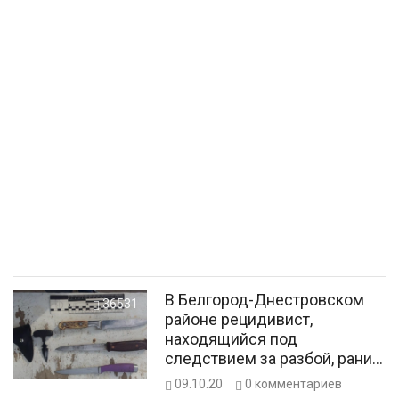
В Белгород-Днестровском
36531
районе рецидивист,
находящийся под
следствием за разбой, ранил
ножом односельчанина
09.10.20
0
комментариев