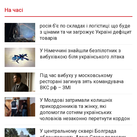
На часі
росія б’є по складах і логістиці: що буде
з цінами та чи загрожує Україні дефіцит
товарів
У Німеччині знайшли безпілотник з
вибухівкою біля українського літака
Під час вибуху у московському
ресторані загинув зять командувача
ВКС рф – ЗМІ
У Молдові затримали колишніх
прикордонників та жінку, які
допомогли сотням українських
чоловіків незаконно перетнути кордон
У центральному сквері Болграда