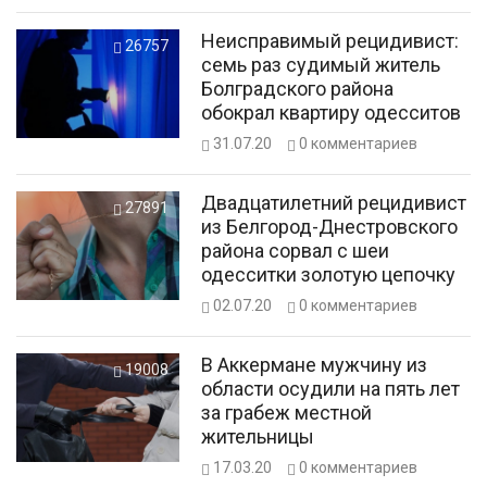
Неисправимый рецидивист:
26757
семь раз судимый житель
Болградского района
обокрал квартиру одесситов
31.07.20
0
комментариев
Двадцатилетний рецидивист
27891
из Белгород-Днестровского
района сорвал с шеи
одесситки золотую цепочку
02.07.20
0
комментариев
В Аккермане мужчину из
19008
области осудили на пять лет
за грабеж местной
жительницы
17.03.20
0
комментариев