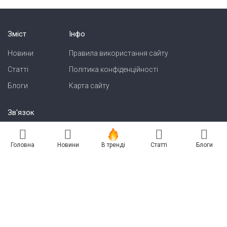
Зміст
Інфо
Новини
Правила використання сайту
Статті
Політика конфіденційності
Блоги
Карта сайту
Зв'язок
Реклама на сайті
Головна
Новини
В тренді
Статті
Блоги
Есть новость? Присылайте — разместим!
Про нас
Бессарабия INFORM