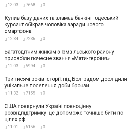
13:03
7668
0
Купив базу даних та зламав банкінг: одеський
курсант обікрав чоловіка заради нового
смартфона
12:34
7236
0
Багатодітним жінкам з Ізмаїльського району
присвоїли почесне звання «Мати-героїня»
12:03
5994
0
Три тисячі років історії: під Болградом дослідили
унікальне поселення доби бронзи
11:32
7155
0
США повернули Україні повноцінну
розвідпідтримку: це допоможе точніше бити по
цілях рф
11:01
6156
0