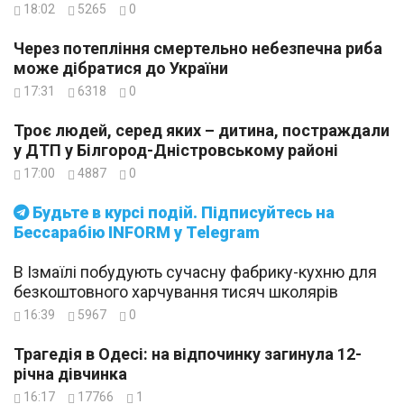
18:02
5265
0
Через потепління смертельно небезпечна риба
може дібратися до України
17:31
6318
0
Троє людей, серед яких – дитина, постраждали
у ДТП у Білгород-Дністровському районі
17:00
4887
0
Будьте в курсі подій. Підписуйтесь на
Бессарабію INFORM у Telegram
В Ізмаїлі побудують сучасну фабрику-кухню для
безкоштовного харчування тисяч школярів
16:39
5967
0
Трагедія в Одесі: на відпочинку загинула 12-
річна дівчинка
16:17
17766
1