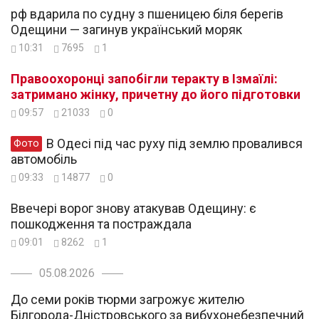
рф вдарила по судну з пшеницею біля берегів
Одещини — загинув український моряк
10:31
7695
1
Правоохоронці запобігли теракту в Ізмаїлі:
затримано жінку, причетну до його підготовки
09:57
21033
0
В Одесі під час руху під землю провалився
Фото
автомобіль
09:33
14877
0
Ввечері ворог знову атакував Одещину: є
пошкодження та постраждала
09:01
8262
1
05.08.2026
До семи років тюрми загрожує жителю
Білгорода-Дністровського за вибухонебезпечний