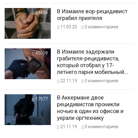
В Измаиле вор-рецидивист
23436
ограбил приятеля
11.03.20
0
комментариев
В Измаиле задержали
45009
грабителя-рецидивиста,
который отобрал у 17-
летнего парня мобильный
телефон
22.11.19
0
комментариев
В Аккермане двое
17577
рецидивистов проникли
ночью в один из офисов и
украли оргтехнику
21.11.19
0
комментариев