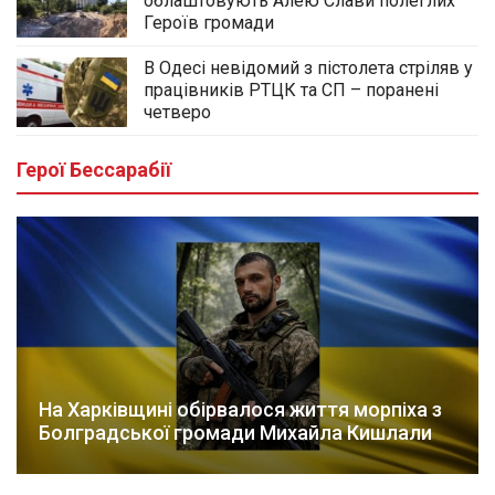
облаштовують Алею Слави полеглих
Героїв громади
В Одесі невідомий з пістолета стріляв у
працівників РТЦК та СП – поранені
четверо
Герої Бессарабії
На Харківщині обірвалося життя морпіха з
Болградської громади Михайла Кишлали