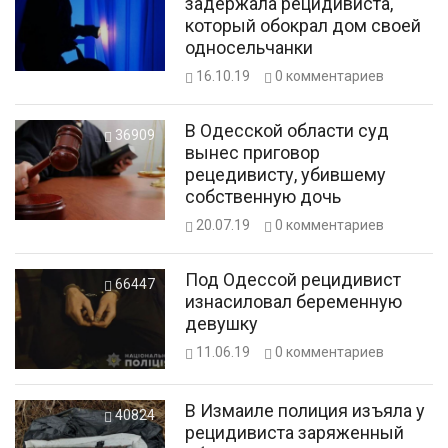
задержала рецидивиста,
который обокрал дом своей
односельчанки
16.10.19
0
комментариев
В Одесской области суд
36909
вынес приговор
рецедивисту, убившему
собственную дочь
20.07.19
0
комментариев
Под Одессой рецидивист
66447
изнасиловал беременную
девушку
11.06.19
0
комментариев
В Измаиле полиция изъяла у
40824
рецидивиста заряженный