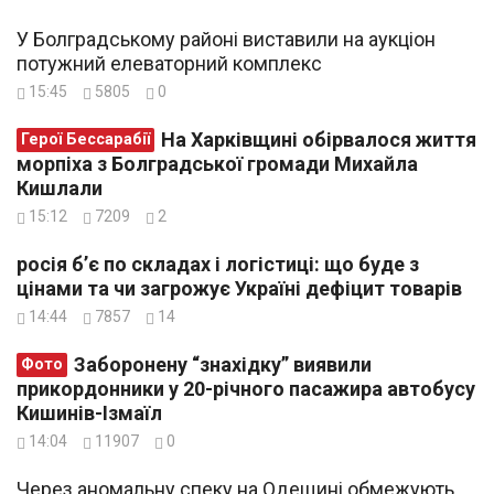
У Болградському районі виставили на аукціон
потужний елеваторний комплекс
15:45
5805
0
На Харківщині обірвалося життя
Герої Бессарабії
морпіха з Болградської громади Михайла
Кишлали
15:12
7209
2
росія б’є по складах і логістиці: що буде з
цінами та чи загрожує Україні дефіцит товарів
14:44
7857
14
Заборонену “знахідку” виявили
Фото
прикордонники у 20-річного пасажира автобусу
Кишинів-Ізмаїл
14:04
11907
0
Через аномальну спеку на Одещині обмежують