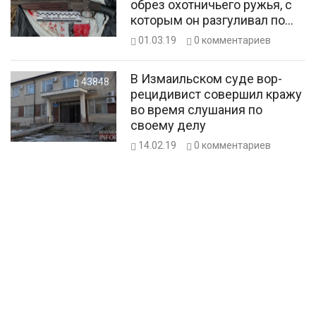
обрез охотничьего ружья, с
которым он разгуливал по
городу
01.03.19
0
комментариев
В Измаильском суде вор-
43848
рецидивист совершил кражу
во время слушания по
своему делу
14.02.19
0
комментариев