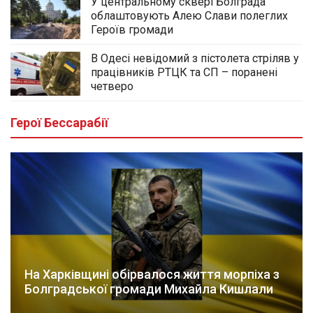
У центральному сквері Болграда
облаштовують Алею Слави полеглих
Героїв громади
В Одесі невідомий з пістолета стріляв у
працівників РТЦК та СП – поранені
четверо
Герої Бессарабії
На Харківщині обірвалося життя морпіха з
Болградської громади Михайла Кишлали