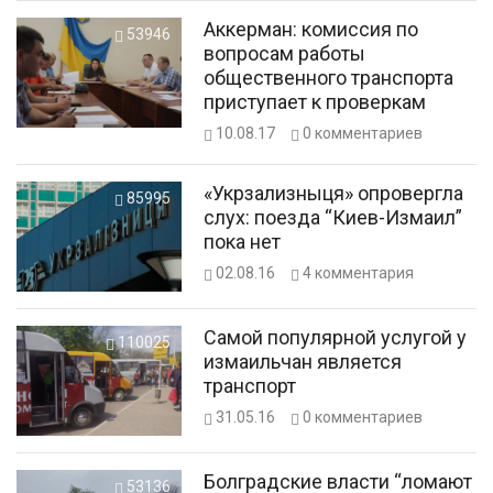
Аккерман: комиссия по
53946
вопросам работы
общественного транспорта
приступает к проверкам
10.08.17
0
комментариев
«Укрзализныця» опровергла
85995
слух: поезда “Киев-Измаил”
пока нет
02.08.16
4
комментария
Самой популярной услугой у
110025
измаильчан является
транспорт
31.05.16
0
комментариев
Болградские власти “ломают
53136