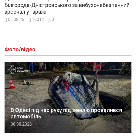
Білгорода-Дністровського за вибухонебезпечний
арсенал у гаражі
05.08.26
13014
0
Фото/відео
В Одесі під час руху під землю провалився
автомобіль
06.08.2026