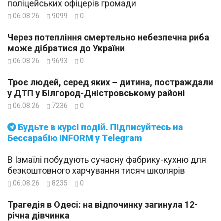
поліцейських офіцерів громади
06.08.26
9099
0
Через потепління смертельно небезпечна риба
може дібратися до України
06.08.26
9693
0
Троє людей, серед яких – дитина, постраждали
у ДТП у Білгород-Дністровському районі
06.08.26
7236
0
Будьте в курсі подій. Підписуйтесь на
Бессарабію INFORM у Telegram
В Ізмаїлі побудують сучасну фабрику-кухню для
безкоштовного харчування тисяч школярів
06.08.26
8235
0
Трагедія в Одесі: на відпочинку загинула 12-
річна дівчинка