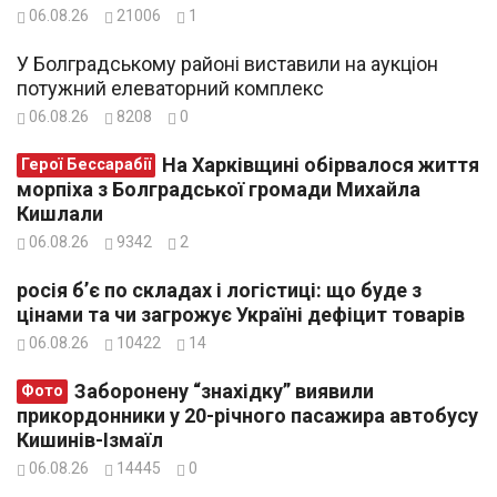
06.08.26
21006
1
У Болградському районі виставили на аукціон
потужний елеваторний комплекс
06.08.26
8208
0
На Харківщині обірвалося життя
Герої Бессарабії
морпіха з Болградської громади Михайла
Кишлали
06.08.26
9342
2
росія б’є по складах і логістиці: що буде з
цінами та чи загрожує Україні дефіцит товарів
06.08.26
10422
14
Заборонену “знахідку” виявили
Фото
прикордонники у 20-річного пасажира автобусу
Кишинів-Ізмаїл
06.08.26
14445
0