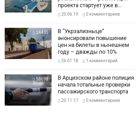
проекта стартует уже в
следующем году
20.06.19
0
комментариев
В “Укрзализныце”
24435
анонсировали повышение
цен на билеты в нынешнем
году – дважды по 10%
26.01.18
1
комментарий
В Арцизском районе полиция
58698
начала тотальные проверки
пассажирского транспорта
20.11.17
0
комментариев