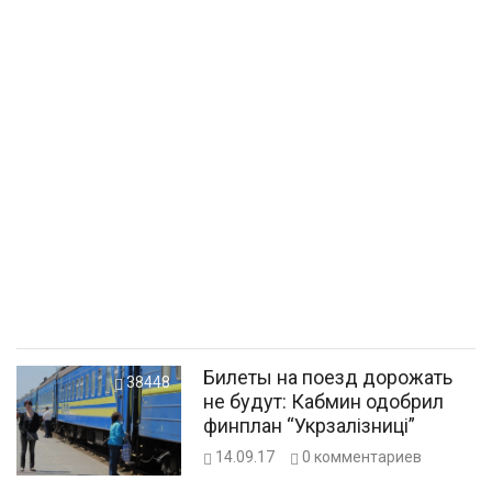
Билеты на поезд дорожать
38448
не будут: Кабмин одобрил
финплан “Укрзалізниці”
14.09.17
0
комментариев