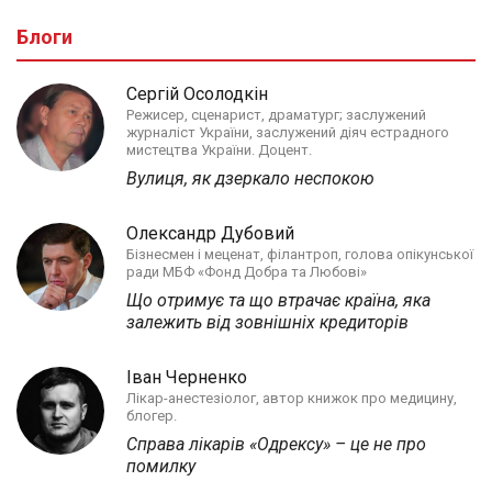
Блоги
Сергій Осолодкін
Режисер, сценарист, драматург; заслужений
журналіст України, заслужений діяч естрадного
мистецтва України. Доцент.
Вулиця, як дзеркало неспокою
Олександр Дубовий
Бізнесмен і меценат, філантроп, голова опікунської
ради МБФ «Фонд Добра та Любові»
Що отримує та що втрачає країна, яка
залежить від зовнішніх кредиторів
Іван Черненко
Лікар-анестезіолог, автор книжок про медицину,
блогер.
Справа лікарів «Одрексу» – це не про
помилку