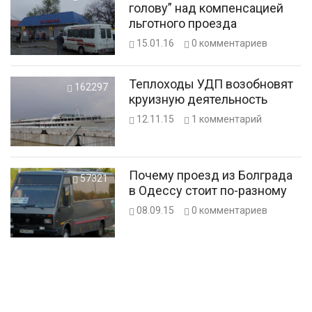
голову” над компенсацией
льготного проезда
15.01.16
0
комментариев
Теплоходы УДП возобновят
162297
круизную деятельность
12.11.15
1
комментарий
Почему проезд из Болграда
57321
в Одессу стоит по-разному
08.09.15
0
комментариев