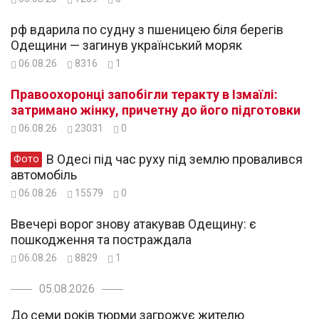
рф вдарила по судну з пшеницею біля берегів
Одещини — загинув український моряк
06.08.26
8316
1
Правоохоронці запобігли теракту в Ізмаїлі:
затримано жінку, причетну до його підготовки
06.08.26
23031
0
В Одесі під час руху під землю провалився
Фото
автомобіль
06.08.26
15579
0
Ввечері ворог знову атакував Одещину: є
пошкодження та постраждала
06.08.26
8829
1
05.08.2026
До семи років тюрми загрожує жителю