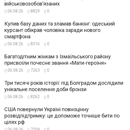
військовозобов’язаних
06.08.26
8829
0
Купив базу даних та зламав банкінг: одеський
курсант обікрав чоловіка заради нового
смартфона
06.08.26
8316
0
Багатодітним жінкам з Ізмаїльського району
присвоїли почесне звання «Мати-героїня»
06.08.26
7263
0
Три тисячі років історії: під Болградом дослідили
унікальне поселення доби бронзи
06.08.26
8262
0
США повернули Україні повноцінну
розвідпідтримку: це допоможе точніше бити по
цілях рф
06.08.26
7209
0