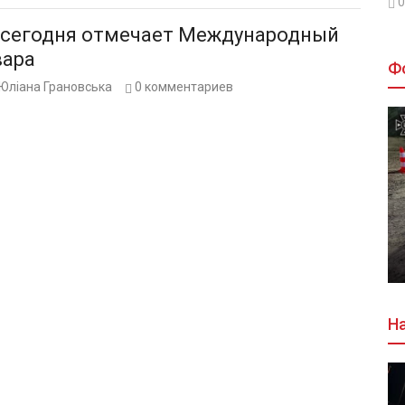
0
 сегодня отмечает Международный
вара
Ф
Юліана Грановська
0
комментариев
На