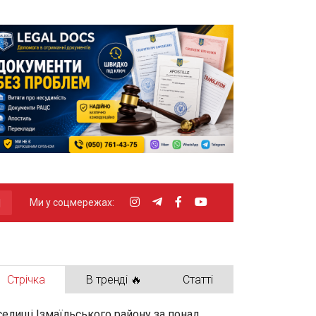
Ми у соцмережах:
Стрічка
В тренді 🔥
Статті
селищі Ізмаїльського району за понад