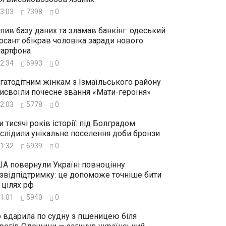
3:03
7398
0
пив базу даних та зламав банкінг: одеський
рсант обікрав чоловіка заради нового
артфона
2:34
6993
0
гатодітним жінкам з Ізмаїльського району
исвоїли почесне звання «Мати-героїня»
2:03
5778
0
и тисячі років історії: під Болградом
слідили унікальне поселення доби бронзи
1:32
6939
0
А повернули Україні повноцінну
звідпідтримку: це допоможе точніше бити
 цілях рф
1:01
5940
0
 вдарила по судну з пшеницею біля