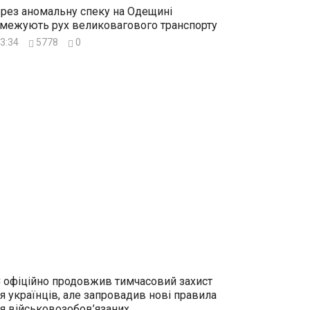
рез аномальну спеку на Одещині
межують рух великовагового транспорту
3:34
5778
0
 офіційно продовжив тимчасовий захист
я українців, але запровадив нові правила
я військовозобов’язаних