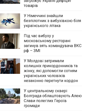
загрожує Україні дефіцит
товарів
У Німеччині знайшли
безпілотник з вибухівкою біля
українського літака
Під час вибуху у
московському ресторані
загинув зять командувача ВКС
рф – ЗМІ
У Молдові затримали
колишніх прикордонників та
жінку, які допомогли сотням
українських чоловіків
незаконно перетнути кордон
У центральному сквері
Болграда облаштовують Алею
Слави полеглих Героїв
громади