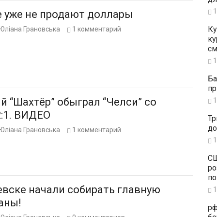
1
е уже не продают доллары
Ку
Юліана Грановська
1
комментарий
ку
см
1
Ба
пр
й “Шахтёр” обыграл “Челси” со
1
2:1. ВИДЕО
Тр
до
Юліана Грановська
1
комментарий
1
СШ
ро
по
евске начали собирать главную
1
аны!
рф