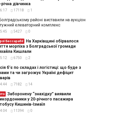
-річна дівчинка
6:17
17118
1
Болградському районі виставили на аукціон
тужний елеваторний комплекс
5:45
5427
0
На Харківщині обірвалося
рої Бессарабії
ття морпіха з Болградської громади
хайла Кишлали
5:12
6750
2
сія б’є по складах і логістиці: що буде з
нами та чи загрожує Україні дефіцит
варів
4:44
7182
14
Заборонену “знахідку” виявили
ото
икордонники у 20-річного пасажира
тобусу Кишинів-Ізмаїл
4:04
11394
0