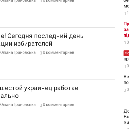
бе
Юліана Грановська
0
комментариев
мо
1
Пр
за
е! Сегодня последний день
пі
ации избирателей
0
Юліана Грановська
0
комментариев
Ф
пр
0
Вв
по
шестой украинец работает
0
ально
Юліана Грановська
0
комментариев
До
Бі
ви