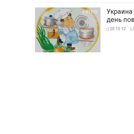
Украина
41310
день по
20.10.12