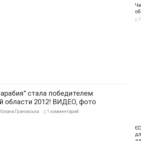
Че
об
1
сарабия” стала победителем
й области 2012! ВИДЕО, фото
Юліана Грановська
1
комментарий
ЄС
дл
дл