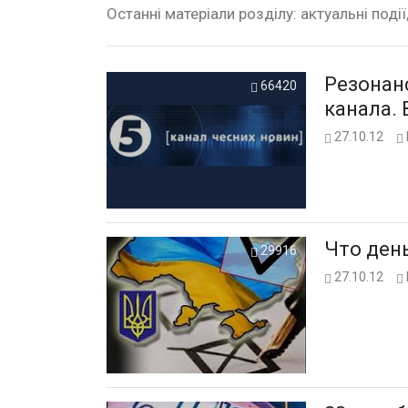
Останні матеріали розділу: актуальні події
Резонан
66420
канала.
27.10.12
Что ден
29916
27.10.12