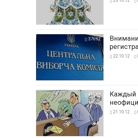
23.10.12
Внимани
37692
регистр
22.10.12
Каждый 
40662
неофици
21.10.12