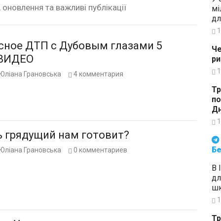
, оновлення та важливі публікації
мі
дл
1
сное ДТП с Дубовым глазами 5
Че
 ВИДЕО
ри
1
Юліана Грановська
4
комментария
Тр
по
Дн
1
ь грядущий нам готовит?
Будьте в курсі подій. Підпи
Бе
Юліана Грановська
0
комментариев
В 
дл
шк
1
Тр