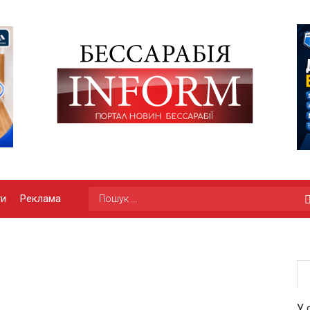
ги
Реклама
У 