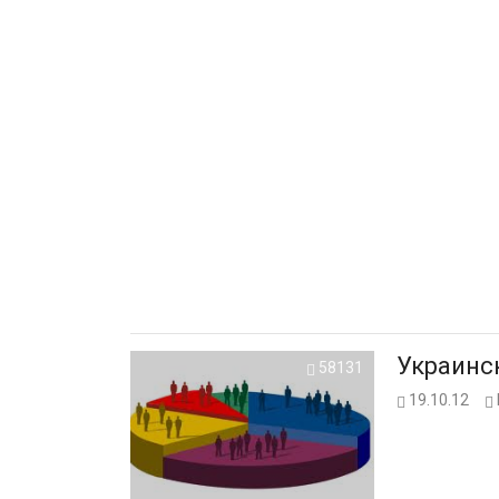
Украинс
58131
19.10.12