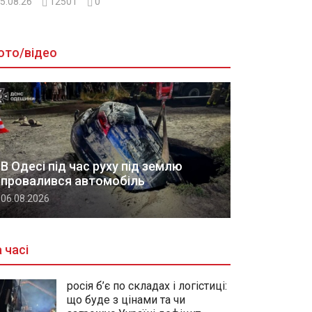
5.08.26
12501
0
ото/відео
В Одесі під час руху під землю
провалився автомобіль
06.08.2026
 часі
росія б’є по складах і логістиці:
що буде з цінами та чи