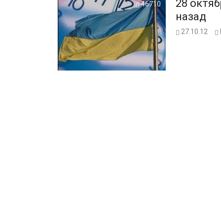
28 октяб
46710
назад
27.10.12