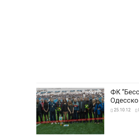
ФК “Бес
58212
Одесско
25.10.12