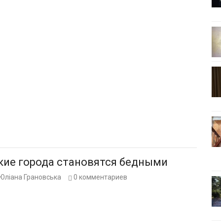
кие города становятся бедными
Юліана Грановська
0
комментариев