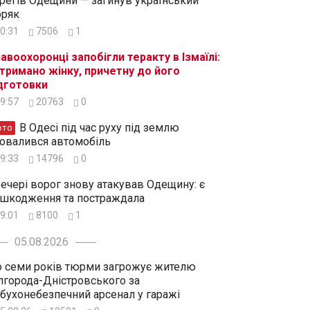
регів Одещини — загинув український
ряк
0:31
7506
1
авоохоронці запобігли теракту в Ізмаїлі:
тримано жінку, причетну до його
дготовки
9:57
20763
0
В Одесі під час руху під землю
ото
овалився автомобіль
9:33
14796
0
ечері ворог знову атакував Одещину: є
шкодження та постраждала
9:01
8100
1
05.08.2026
 семи років тюрми загрожує жителю
лгорода-Дністровського за
бухонебезпечний арсенал у гаражі