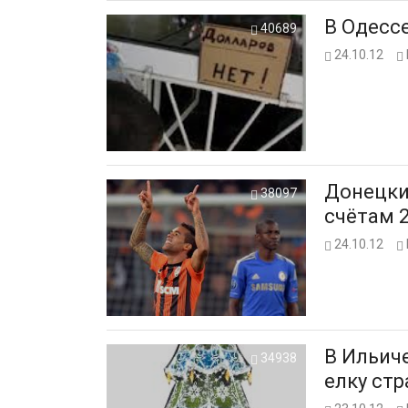
В Одесс
40689
24.10.12
Донецки
38097
счётам 
24.10.12
В Ильич
34938
елку стр