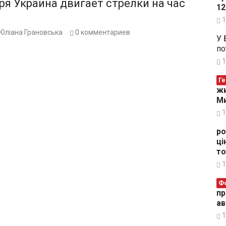
ря Украина двигает стрелки на час
12
1
Юліана Грановська
0
комментариев
У 
по
1
Ге
жи
Ми
1
ро
ці
то
1
Ф
пр
ав
1