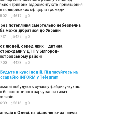
льйон гривень відремонтують приміщення
я поліцейських офіцерів громади
8:02
4617
0
рез потепління смертельно небезпечна
ба може дібратися до України
7:31
5427
0
оє людей, серед яких – дитина,
страждали у ДТП у Білгород-
істровському районі
7:00
4428
0
суйтесь на
ссарабію INFORM у Telegram
Ізмаїлі побудують сучасну фабрику-кухню
я безкоштовного харчування тисяч
олярів
6:39
5616
0
агедія в Одесі: на відпочинку загинула