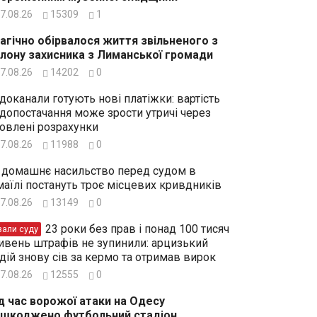
7.08.26
15309
1
агічно обірвалося життя звільненого з
лону захисника з Лиманської громади
7.08.26
14202
0
доканали готують нові платіжки: вартість
допостачання може зрости утричі через
овлені розрахунки
7.08.26
11988
0
 домашнє насильство перед судом в
маїлі постануть троє місцевих кривдників
7.08.26
13149
0
23 роки без прав і понад 100 тисяч
зали суду
ивень штрафів не зупинили: арцизький
дій знову сів за кермо та отримав вирок
7.08.26
12555
0
д час ворожої атаки на Одесу
шкоджено футбольний стадіон