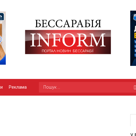
ги
Реклама
У 