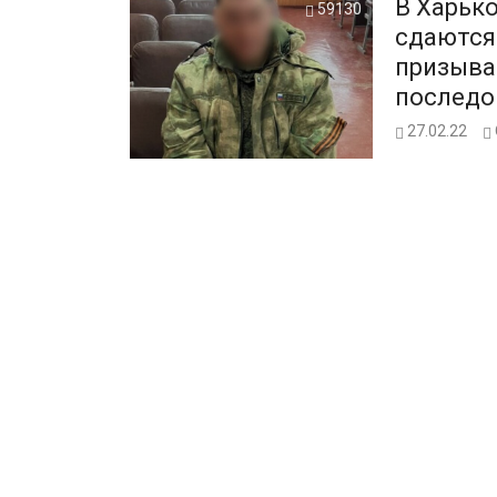
В Харьк
59130
сдаются
призыва
последо
27.02.22