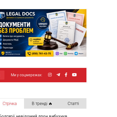
Ми у соцмережах:
Стрічка
В тренді 🔥
Статті
Болгарії невідомий дрон вибухнув