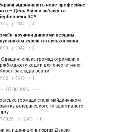
Україні відзначають нове професійне
ято – День Військ зв’язку та
бербезпеки ЗСУ
1:04
9342
4
Ізмаїлі вручили дипломи першим
пускникам курсів гагаузької мови
0:03
9342
2
 Одещині кілька громад отримали з
ржбюджету кошти для енергетичної
ійкості закладів освіти
9:02
8613
1
07.08.2026
ратська громада стала майданчиком
звитку ветеранського та адаптивного
орту
7.08.26
12609
0
ни на пшеницю в портах Дунаю