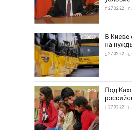
27.02.22
В Киеве
30699
на нужд
27.02.22
Под Ках
133245
российс
27.02.22