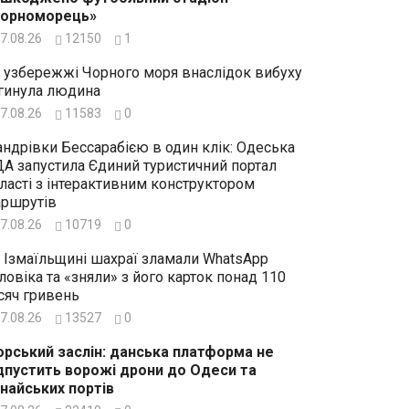
Чорноморець»
7.08.26
12150
1
 узбережжі Чорного моря внаслідок вибуху
гинула людина
7.08.26
11583
0
ндрівки Бессарабією в один клік: Одеська
А запустила Єдиний туристичний портал
ласті з інтерактивним конструктором
ршрутів
7.08.26
10719
0
 Ізмаїльщині шахраї зламали WhatsApp
ловіка та «зняли» з його карток понад 110
сяч гривень
7.08.26
13527
0
рський заслін: данська платформа не
дпустить ворожі дрони до Одеси та
найських портів