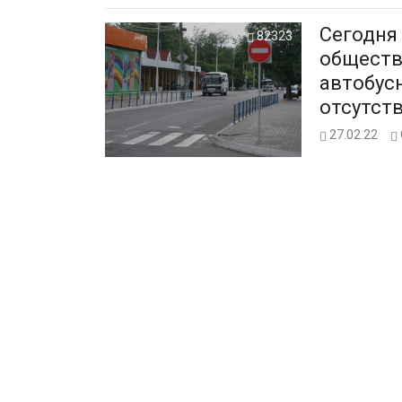
Сегодня
82323
обществ
автобус
отсутст
27.02.22