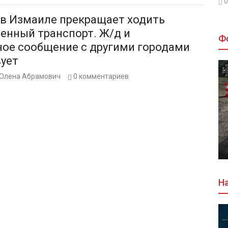
0
 в Измаиле прекращает ходить
енный транспорт. Ж/д и
Ф
ное сообщение с другими городами
вует
Олена Абрамович
0
комментариев
На