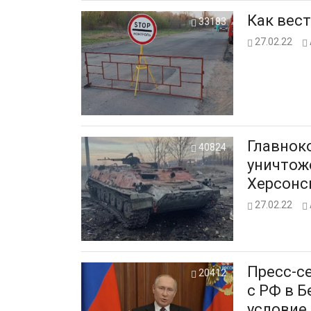
Как вест
33183
27.02.22
Главнок
40824
уничтож
Херсонс
27.02.22
Пресс-с
20412
с РФ в Б
условие