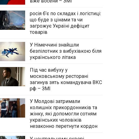
вже восени – ЗМІ
росія б’є по складах і логістиці:
що буде з цінами та чи
загрожує Україні дефіцит
товарів
У Німеччині знайшли
безпілотник з вибухівкою біля
українського літака
Під час вибуху у
московському ресторані
загинув зять командувача ВКС
рф – ЗМІ
У Молдові затримали
колишніх прикордонників та
жінку, які допомогли сотням
українських чоловіків
незаконно перетнути кордон
У центральному сквері