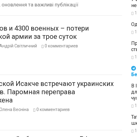
, оновлення та важливі публікації
не
1
Од
ов и 4300 военных – потери
1
ой армии за трое суток
Пр
Андрій Світличний
0
комментариев
ст
1
Будьте в курсі подій. Підпи
Бе
ской Исакче встречают украинских
В 
в. Паромная переправа
дл
чу
жена
1
Олена Весніна
0
комментариев
Та
шк
1