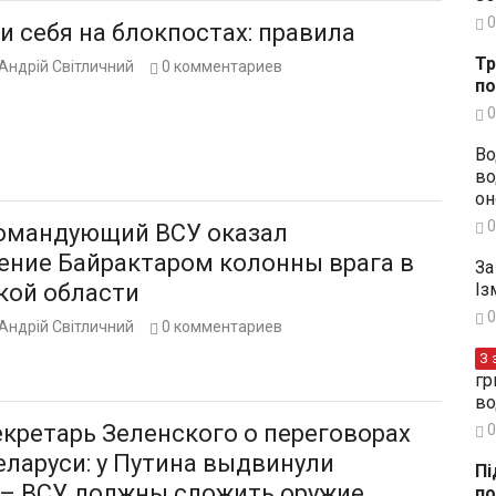
0
и себя на блокпостах: правила
Тр
Андрій Світличний
0
комментариев
по
0
Во
во
он
0
омандующий ВСУ оказал
ение Байрактаром колонны врага в
За
кой области
Із
0
Андрій Світличний
0
комментариев
З 
гр
во
екретарь Зеленского о переговорах
0
еларуси: у Путина выдвинули
Пі
 – ВСУ должны сложить оружие
по