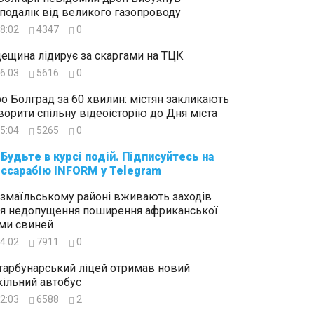
подалік від великого газопроводу
8:02
4347
0
ещина лідирує за скаргами на ТЦК
6:03
5616
0
о Болград за 60 хвилин: містян закликають
ворити спільну відеоісторію до Дня міста
5:04
5265
0
суйтесь на
ссарабію INFORM у Telegram
Ізмаїльському районі вживають заходів
я недопущення поширення африканської
ми свиней
4:02
7911
0
тарбунарський ліцей отримав новий
ільний автобус
2:03
6588
2