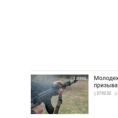
Молодеж
328833
призыва
27.02.22