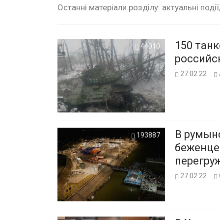
Останні матеріали розділу: актуальні події
150 танк
44010
российск
27.02.22
В румын
193887
беженце
перегру
27.02.22