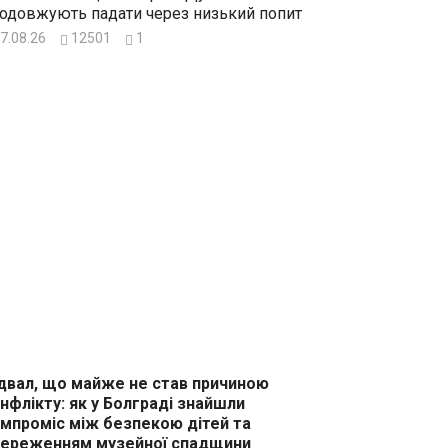
одовжують падати через низький попит
7.08.26
12501
1
двал, що майже не став причиною
нфлікту: як у Болграді знайшли
мпроміс між безпекою дітей та
ереженням музейної спадщини