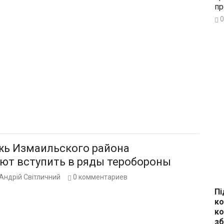
пр
0
ь Измаильского района
ют вступить в ряды теробороны
Андрій Світличний
0
комментариев
Пі
ко
ко
зб