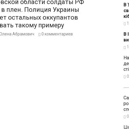
овской области солдаты РФ
В 
 в плен. Полиция Украины
св
кі
ет остальных оккупантов
1
вать такому примеру
В 
Олена Абрамович
0
комментариев
ви
1
На
де
ст
0
Са
ро
сп
0
Ці