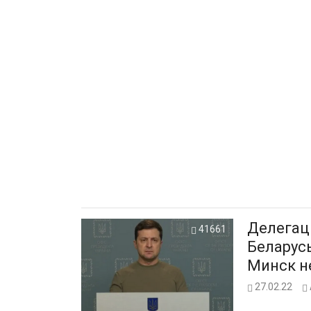
Делегац
41661
Беларусь
Минск н
27.02.22