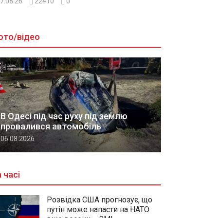
7.08.26
22410
0
ото/відео
В Одесі під час руху під землю
провалився автомобіль
06.08.2026
 часі
Розвідка США прогнозує, що
путін може напасти на НАТО