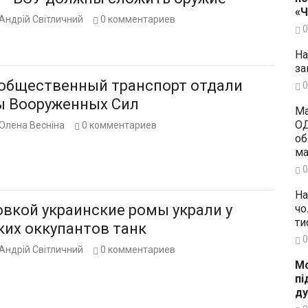
«
Андрій Світличний
0
комментариев
0
На
за
 общественный транспорт отдали
0
ы Вооруженных Сил
Ма
ОД
Олена Весніна
0
комментариев
об
ма
0
На
овкой украинские ромы украли у
чо
ти
ких оккупантов танк
0
Андрій Світличний
0
комментариев
Мо
пі
ду