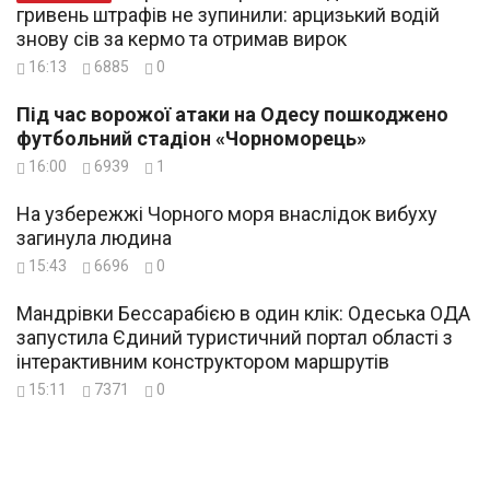
гривень штрафів не зупинили: арцизький водій
знову сів за кермо та отримав вирок
16:13
6885
0
Під час ворожої атаки на Одесу пошкоджено
футбольний стадіон «Чорноморець»
16:00
6939
1
На узбережжі Чорного моря внаслідок вибуху
загинула людина
15:43
6696
0
Мандрівки Бессарабією в один клік: Одеська ОДА
запустила Єдиний туристичний портал області з
інтерактивним конструктором маршрутів
15:11
7371
0