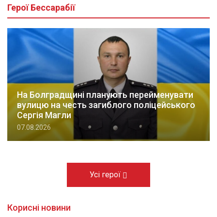
Герої Бессарабії
На Болградщині планують перейменувати
вулицю на честь загиблого поліцейського
Сергія Магли
07.08.2026
Усі герої
Корисні новини