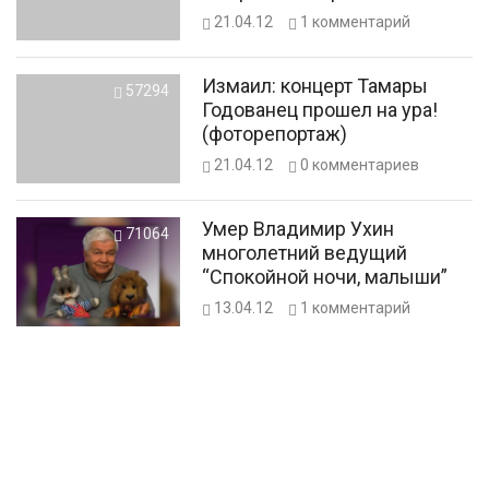
21.04.12
1
комментарий
Измаил: концерт Тамары
57294
Годованец прошел на ура!
(фоторепортаж)
21.04.12
0
комментариев
Умер Владимир Ухин
71064
многолетний ведущий
“Спокойной ночи, малыши”
13.04.12
1
комментарий