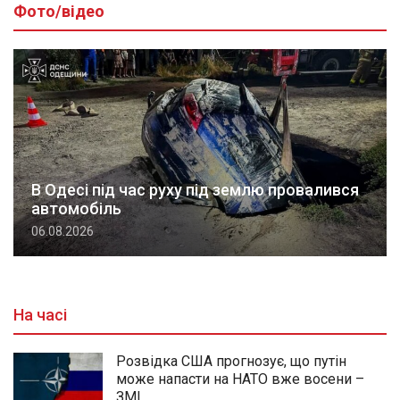
Фото/відео
В Одесі під час руху під землю провалився
автомобіль
06.08.2026
На часі
Розвідка США прогнозує, що путін
може напасти на НАТО вже восени –
ЗМІ