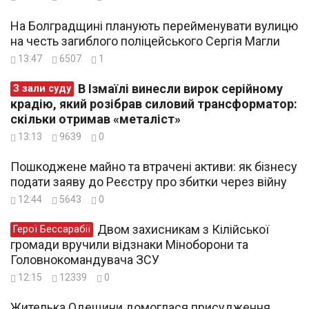
На Болградщині планують перейменувати вулицю
на честь загиблого поліцейського Сергія Магли
13:47
6507
1
В Ізмаїлі винесли вирок серійному
З зали суду
крадію, який розібрав силовий трансформатор:
скільки отримав «металіст»
13:13
9639
0
Пошкоджене майно та втрачені активи: як бізнесу
подати заяву до Реєстру про збитки через війну
12:44
5643
0
Двом захисникам з Кілійської
Герої Бессарабії
громади вручили відзнаки Міноборони та
Головнокомандувача ЗСУ
12:15
12339
0
Жителька Одещини домоглася присудження