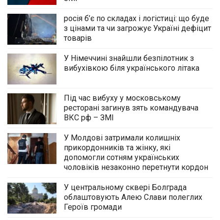
росія б’є по складах і логістиці: що буде
з цінами та чи загрожує Україні дефіцит
товарів
У Німеччині знайшли безпілотник з
вибухівкою біля українського літака
Під час вибуху у московському
ресторані загинув зять командувача
ВКС рф – ЗМІ
У Молдові затримали колишніх
прикордонників та жінку, які
допомогли сотням українських
чоловіків незаконно перетнути кордон
У центральному сквері Болграда
облаштовують Алею Слави полеглих
Героїв громади