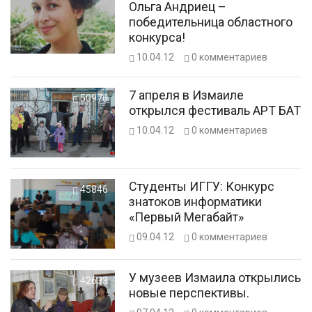
Ольга Андриец –
победительница областного
конкурса!
10.04.12
0
комментариев
7 апреля в Измаиле
50976
открылся фестиваль АРТ БАТ
10.04.12
0
комментариев
Студенты ИГГУ: Конкурс
45846
знатоков информатики
«Первый Мегабайт»
09.04.12
0
комментариев
У музеев Измаила открылись
42633
новые перспективы.