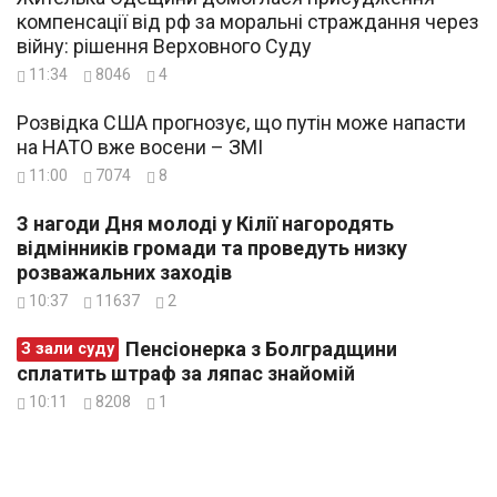
компенсації від рф за моральні страждання через
війну: рішення Верховного Суду
11:34
8046
4
Розвідка США прогнозує, що путін може напасти
на НАТО вже восени – ЗМІ
11:00
7074
8
З нагоди Дня молоді у Кілії нагородять
відмінників громади та проведуть низку
розважальних заходів
10:37
11637
2
Пенсіонерка з Болградщини
З зали суду
сплатить штраф за ляпас знайомій
10:11
8208
1