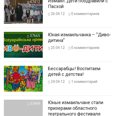
Измаил: Дети поздравили с
47412
Пасхой
26.04.12
0
комментариев
Юная измаильчанка – “Диво-
37665
дитина”
25.04.12
0
комментариев
Бессарабцы! Воспитаем
42930
детей с детства!
24.04.12
1
комментарий
Юные измаильчане стали
37449
призерами областного
театрального фестиваля