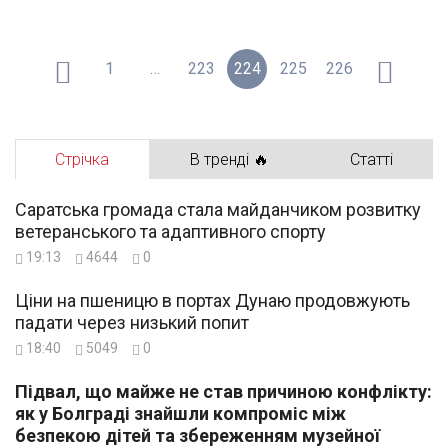
1
…
223
224
225
226
Стрічка
В тренді 🔥
Статті
Саратська громада стала майданчиком розвитку
ветеранського та адаптивного спорту
19:13
4644
0
Ціни на пшеницю в портах Дунаю продовжують
падати через низький попит
18:40
5049
0
Підвал, що майже не став причиною конфлікту:
як у Болграді знайшли компроміс між
безпекою дітей та збереженням музейної