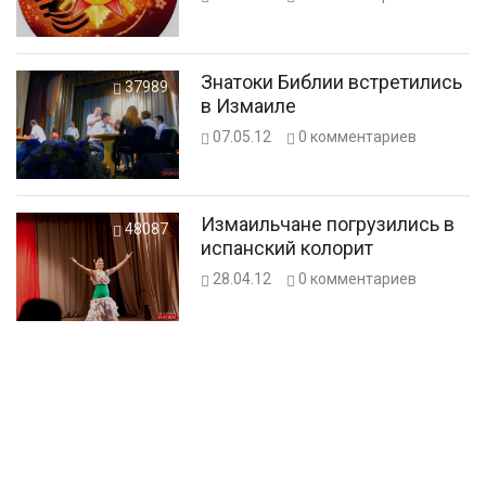
Знатоки Библии встретились
37989
в Измаиле
07.05.12
0
комментариев
Измаильчане погрузились в
48087
испанский колорит
28.04.12
0
комментариев