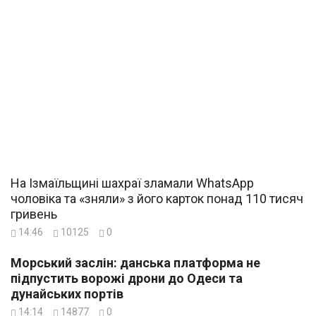
На Ізмаїльщині шахраї зламали WhatsApp
чоловіка та «зняли» з його карток понад 110 тисяч
гривень
14:46
10125
0
Морський заслін: данська платформа не
підпустить ворожі дрони до Одеси та
дунайських портів
14:14
14877
0