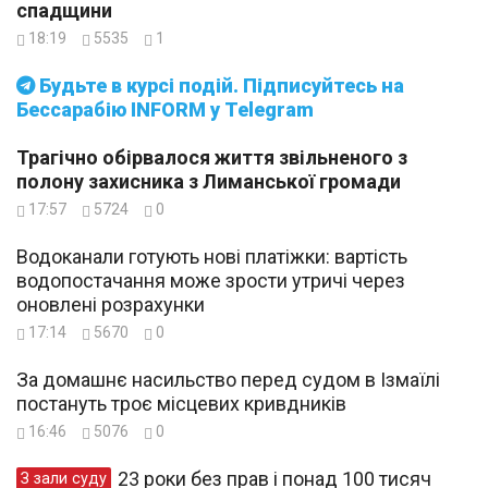
спадщини
18:19
5535
1
Будьте в курсі подій. Підписуйтесь на
Бессарабію INFORM у Telegram
Трагічно обірвалося життя звільненого з
полону захисника з Лиманської громади
17:57
5724
0
Водоканали готують нові платіжки: вартість
водопостачання може зрости утричі через
оновлені розрахунки
17:14
5670
0
За домашнє насильство перед судом в Ізмаїлі
постануть троє місцевих кривдників
16:46
5076
0
23 роки без прав і понад 100 тисяч
З зали суду