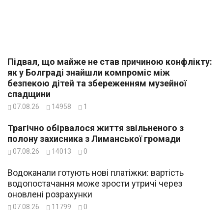
Підвал, що майже не став причиною конфлікту:
як у Болграді знайшли компроміс між
безпекою дітей та збереженням музейної
спадщини
07.08.26
14958
1
Трагічно обірвалося життя звільненого з
полону захисника з Лиманської громади
07.08.26
14013
0
Водоканали готують нові платіжки: вартість
водопостачання може зрости утричі через
оновлені розрахунки
07.08.26
11799
0