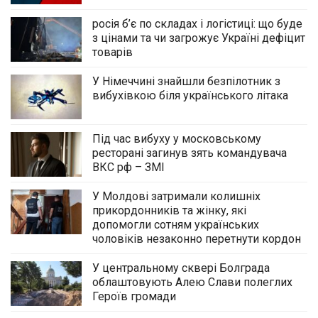
росія б’є по складах і логістиці: що буде
з цінами та чи загрожує Україні дефіцит
товарів
У Німеччині знайшли безпілотник з
вибухівкою біля українського літака
Під час вибуху у московському
ресторані загинув зять командувача
ВКС рф – ЗМІ
У Молдові затримали колишніх
прикордонників та жінку, які
допомогли сотням українських
чоловіків незаконно перетнути кордон
У центральному сквері Болграда
облаштовують Алею Слави полеглих
Героїв громади