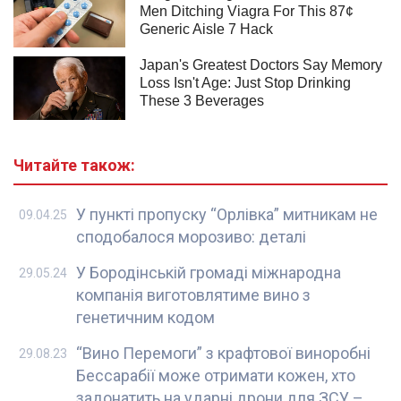
Читайте також:
У пункті пропуску “Орлівка” митникам не
09.04.25
сподобалося морозиво: деталі
У Бородінській громаді міжнародна
29.05.24
компанія виготовлятиме вино з
генетичним кодом
“Вино Перемоги” з крафтової виноробні
29.08.23
Бессарабії може отримати кожен, хто
задонатить на ударні дрони для ЗСУ –