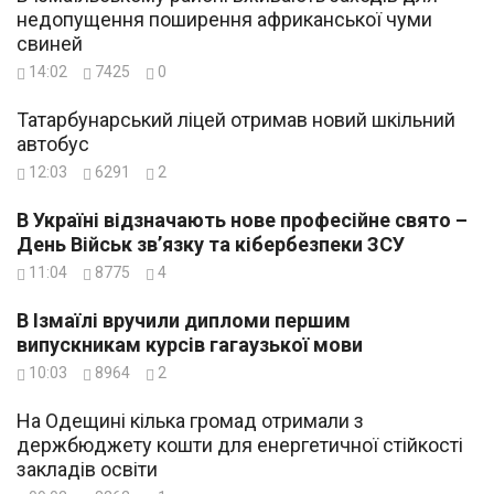
недопущення поширення африканської чуми
свиней
14:02
7425
0
Татарбунарський ліцей отримав новий шкільний
автобус
12:03
6291
2
В Україні відзначають нове професійне свято –
День Військ зв’язку та кібербезпеки ЗСУ
11:04
8775
4
В Ізмаїлі вручили дипломи першим
випускникам курсів гагаузької мови
10:03
8964
2
На Одещині кілька громад отримали з
держбюджету кошти для енергетичної стійкості
закладів освіти