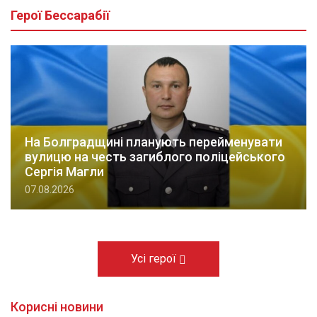
Герої Бессарабії
На Болградщині планують перейменувати
вулицю на честь загиблого поліцейського
Сергія Магли
07.08.2026
Усі герої
Корисні новини