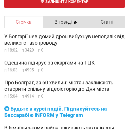
ЗАЛИШИТИ КОМЕНТАР
Стрічка
В тренді 🔥
Статті
У Болгарії невідомий дрон вибухнув неподалік від
великого газопроводу
18:02
3429
0
Одещина лідирує за скаргами на ТЦК
16:03
4995
0
Про Болград за 60 хвилин: містян закликають
створити спільну відеоісторію до Дня міста
15:04
4914
0
Будьте в курсі подій. Підписуйтесь на
Бессарабію INFORM у Telegram
В Ізмаїльському районі вживають заходів для