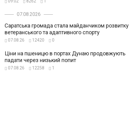
09:02
8262
1
07.08.2026
Саратська громада стала майданчиком розвитку
ветеранського та адаптивного спорту
07.08.26
12420
0
Ціни на пшеницю в портах Дунаю продовжують
падати через низький попит
07.08.26
12258
1