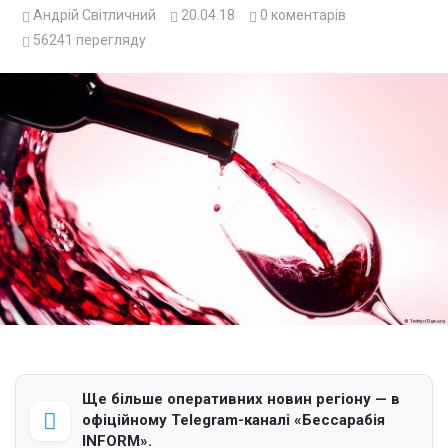
Андрій Світличний
20.04.18
0
коментарів
56241
перегляду
Ще більше оперативних новин регіону — в
офіційному Telegram-каналі «Бессарабія
INFORM».