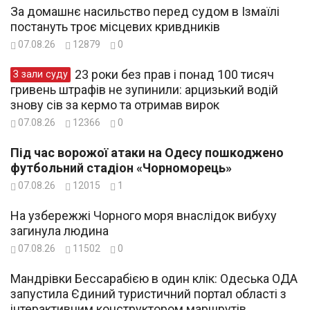
За домашнє насильство перед судом в Ізмаїлі
постануть троє місцевих кривдників
07.08.26
12879
0
23 роки без прав і понад 100 тисяч
З зали суду
гривень штрафів не зупинили: арцизький водій
знову сів за кермо та отримав вирок
07.08.26
12366
0
Під час ворожої атаки на Одесу пошкоджено
футбольний стадіон «Чорноморець»
07.08.26
12015
1
На узбережжі Чорного моря внаслідок вибуху
загинула людина
07.08.26
11502
0
Мандрівки Бессарабією в один клік: Одеська ОДА
запустила Єдиний туристичний портал області з
інтерактивним конструктором маршрутів