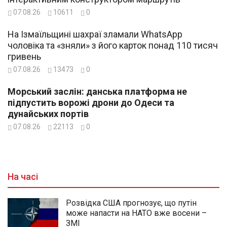
07.08.26
10611
0
На Ізмаїльщині шахраї зламали WhatsApp
чоловіка та «зняли» з його карток понад 110 тисяч
гривень
07.08.26
13473
0
Морський заслін: данська платформа не
підпустить ворожі дрони до Одеси та
дунайських портів
07.08.26
22113
0
На часі
Розвідка США прогнозує, що путін
може напасти на НАТО вже восени –
ЗМІ