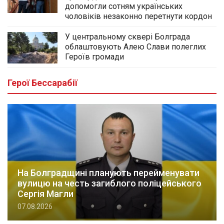
допомогли сотням українських
чоловіків незаконно перетнути кордон
У центральному сквері Болграда
облаштовують Алею Слави полеглих
Героїв громади
Герої Бессарабії
На Болградщині планують перейменувати
вулицю на честь загиблого поліцейського
Сергія Магли
07.08.2026