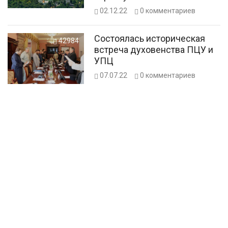
Печерську Лавру
02.12.22
0
комментариев
Состоялась историческая
42984
встреча духовенства ПЦУ и
УПЦ
07.07.22
0
комментариев