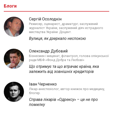
Блоги
Сергій Осолодкін
Режисер, сценарист, драматург; заслужений
журналіст України, заслужений діяч естрадного
мистецтва України. Доцент.
Вулиця, як дзеркало неспокою
Олександр Дубовий
Бізнесмен і меценат, філантроп, голова опікунської
ради МБФ «Фонд Добра та Любові»
Що отримує та що втрачає країна, яка
залежить від зовнішніх кредиторів
Іван Черненко
Лікар-анестезіолог, автор книжок про медицину,
блогер.
Справа лікарів «Одрексу» – це не про
помилку