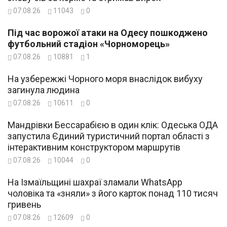
07.08.26
11043
0
Під час ворожої атаки на Одесу пошкоджено
футбольний стадіон «Чорноморець»
07.08.26
10881
1
На узбережжі Чорного моря внаслідок вибуху
загинула людина
07.08.26
10611
0
Мандрівки Бессарабією в один клік: Одеська ОДА
запустила Єдиний туристичний портал області з
інтерактивним конструктором маршрутів
07.08.26
10044
0
На Ізмаїльщині шахраї зламали WhatsApp
чоловіка та «зняли» з його карток понад 110 тисяч
гривень
07.08.26
12609
0