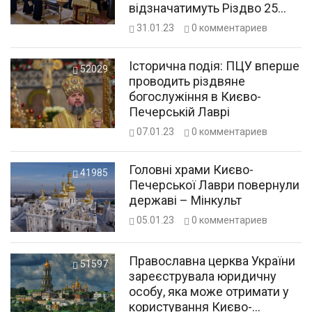
відзначатимуть Різдво 25
грудня
31.01.23
0
комментариев
Історична подія: ПЦУ вперше
52029
проводить різдвяне
богослужіння в Києво-
Печерській Лаврі
07.01.23
0
комментариев
Головні храми Києво-
41985
Печерської Лаври повернули
державі – Мінкульт
05.01.23
0
комментариев
Православна церква України
51597
зареєструвала юридичну
особу, яка може отримати у
користування Києво-