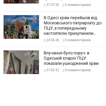
31.07.26
6
комментариев
В Одесі храм перейшов від
15579
Московського патріархату до
ПЦУ, а попередньому
настоятелю призупинили
українське громадянство
24.06.26
0
комментариев
Влучання було поруч: в
51192
Одеській єпархії ПЦУ
показали ушкоджений храм
07.06.25
0
комментариев