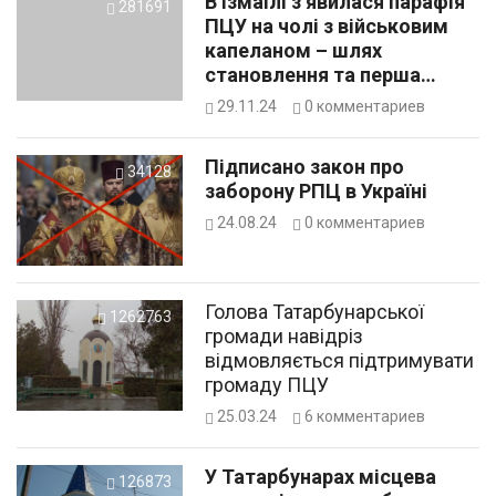
В Ізмаїлі з’явилася парафія
281691
ПЦУ на чолі з військовим
капеланом – шлях
становлення та перша
служба
29.11.24
0
комментариев
Підписано закон про
34128
заборону РПЦ в Україні
24.08.24
0
комментариев
Голова Татарбунарської
1262763
громади навідріз
відмовляється підтримувати
громаду ПЦУ
25.03.24
6
комментариев
У Татарбунарах місцева
126873