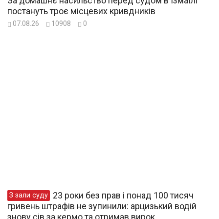
За домашнє насильство перед судом в Ізмаїлі
постануть троє місцевих кривдників
07.08.26
10908
0
23 роки без прав і понад 100 тисяч
З зали суду
гривень штрафів не зупинили: арцизький водій
знову сів за кермо та отримав вирок