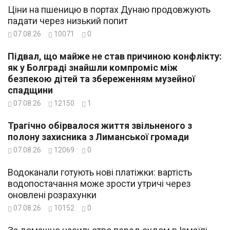
Ціни на пшеницю в портах Дунаю продовжують
падати через низький попит
07.08.26
10071
0
Підвал, що майже не став причиною конфлікту:
як у Болграді знайшли компроміс між
безпекою дітей та збереженням музейної
спадщини
07.08.26
12150
1
Трагічно обірвалося життя звільненого з
полону захисника з Лиманської громади
07.08.26
12069
0
Водоканали готують нові платіжки: вартість
водопостачання може зрости утричі через
оновлені розрахунки
07.08.26
10152
0