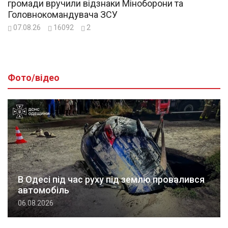
громади вручили відзнаки Міноборони та
Головнокомандувача ЗСУ
07.08.26
16092
2
Фото/відео
В Одесі під час руху під землю провалився
автомобіль
06.08.2026