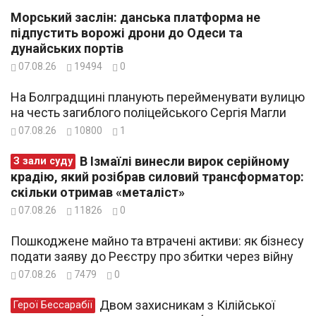
Морський заслін: данська платформа не
підпустить ворожі дрони до Одеси та
дунайських портів
07.08.26
19494
0
На Болградщині планують перейменувати вулицю
на честь загиблого поліцейського Сергія Магли
07.08.26
10800
1
В Ізмаїлі винесли вирок серійному
З зали суду
крадію, який розібрав силовий трансформатор:
скільки отримав «металіст»
07.08.26
11826
0
Пошкоджене майно та втрачені активи: як бізнесу
подати заяву до Реєстру про збитки через війну
07.08.26
7479
0
Двом захисникам з Кілійської
Герої Бессарабії