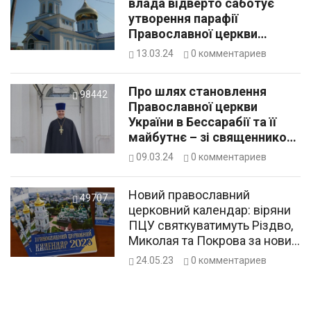
влада відверто саботує
утворення парафії
Православної церкви
України: коментарі
13.03.24
0
комментариев
представників релігійної
громади
Про шлях становлення
98442
Православної церкви
України в Бессарабії та її
майбутнє – зі священником
Саратського храму
09.03.24
0
комментариев
Владиславом Шіманом
Новий православний
49707
церковний календар: віряни
ПЦУ святкуватимуть Різдво,
Миколая та Покрова за новим
стилем
24.05.23
0
комментариев