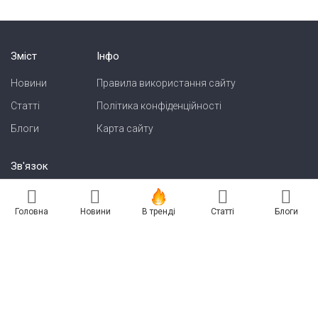
Зміст
Інфо
Новини
Правила використання сайту
Статті
Політика конфіденційності
Блоги
Карта сайту
Зв'язок
Реклама на сайті
Головна
Новини
В тренді
Статті
Блоги
Есть новость? Присылайте — разместим!
Про нас
Бессарабия INFORM