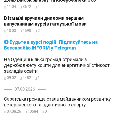
11:04
3672
4
В Ізмаїлі вручили дипломи першим
випускникам курсів гагаузької мови
10:03
4590
2
Будьте в курсі подій. Підписуйтесь на
Бессарабію INFORM у Telegram
На Одещині кілька громад отримали з
держбюджету кошти для енергетичної стійкості
закладів освіти
09:02
4482
1
07.08.2026
Саратська громада стала майданчиком розвитку
ветеранського та адаптивного спорту
07.08.26
10584
0