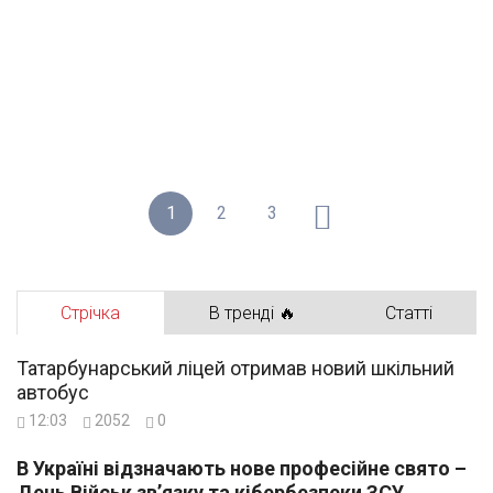
1
2
3
Стрічка
В тренді 🔥
Статті
Татарбунарський ліцей отримав новий шкільний
автобус
12:03
2052
0
В Україні відзначають нове професійне свято –
День Військ зв’язку та кібербезпеки ЗСУ