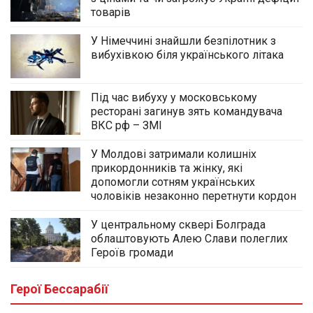
товарів
У Німеччині знайшли безпілотник з
вибухівкою біля українського літака
Під час вибуху у московському
ресторані загинув зять командувача
ВКС рф – ЗМІ
У Молдові затримали колишніх
прикордонників та жінку, які
допомогли сотням українських
чоловіків незаконно перетнути кордон
У центральному сквері Болграда
облаштовують Алею Слави полеглих
Героїв громади
Герої Бессарабії