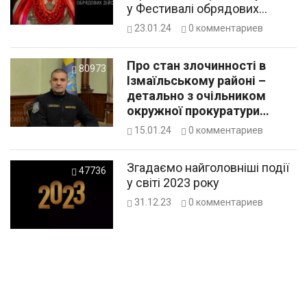
у Фестивалі обрядових
дійств “Намисто Роду!”
23.01.24
0
комментариев
Про стан злочинності в
80973
Ізмаїльському районі –
детально з очільником
окружної прокуратури
Олександром Сарою
15.01.24
0
комментариев
Згадаємо найголовніші події
47736
у світі 2023 року
31.12.23
0
комментариев