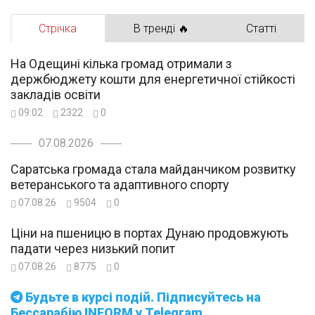
Стрічка
В тренді 🔥
Статті
На Одещині кілька громад отримали з
держбюджету кошти для енергетичної стійкості
закладів освіти
09:02
2322
0
07.08.2026
Саратська громада стала майданчиком розвитку
ветеранського та адаптивного спорту
07.08.26
9504
0
Ціни на пшеницю в портах Дунаю продовжують
падати через низький попит
07.08.26
8775
0
Будьте в курсі подій. Підписуйтесь на
Бессарабію INFORM у Telegram