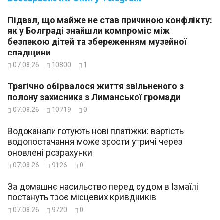
Підвал, що майже не став причиною конфлікту:
як у Болграді знайшли компроміс між
безпекою дітей та збереженням музейної
спадщини
07.08.26
10800
1
Трагічно обірвалося життя звільненого з
полону захисника з Лиманської громади
07.08.26
10719
0
Водоканали готують нові платіжки: вартість
водопостачання може зрости утричі через
оновлені розрахунки
07.08.26
9126
0
За домашнє насильство перед судом в Ізмаїлі
постануть троє місцевих кривдників
07.08.26
9720
0