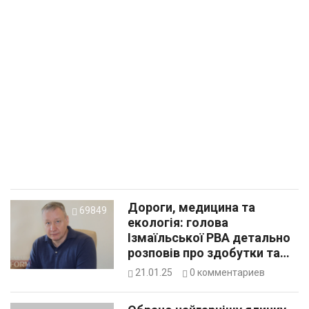
Дороги, медицина та
69849
екологія: голова
Ізмаїльської РВА детально
розповів про здобутки та
плани розвитку Ізмаїльщини
21.01.25
0
комментариев