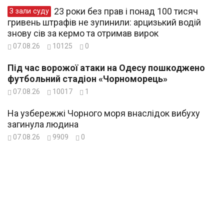
23 роки без прав і понад 100 тисяч
З зали суду
гривень штрафів не зупинили: арцизький водій
знову сів за кермо та отримав вирок
07.08.26
10125
0
Під час ворожої атаки на Одесу пошкоджено
футбольний стадіон «Чорноморець»
07.08.26
10017
1
На узбережжі Чорного моря внаслідок вибуху
загинула людина
07.08.26
9909
0