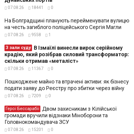
07.08.26
18441
0
На Болградщині планують перейменувати вулицю
на честь загиблого поліцейського Сергія Магли
07.08.26
9558
1
В Ізмаїлі винесли вирок серійному
З зали суду
крадію, який розібрав силовий трансформатор:
скільки отримав «металіст»
07.08.26
11367
0
Пошкоджене майно та втрачені активи: як бізнесу
подати заяву до Реєстру про збитки через війну
07.08.26
7209
0
Двом захисникам з Кілійської
Герої Бессарабії
громади вручили відзнаки Міноборони та
Головнокомандувача ЗСУ
07.08.26
15201
0