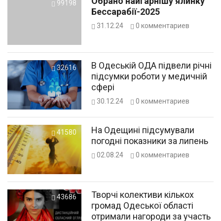
Обрано найгарнішу ялинку
99198
Бессарабії-2025
31.12.24
0
комментариев
В Одеській ОДА підвели річні
32616
підсумки роботи у медичній
сфері
30.12.24
0
комментариев
На Одещині підсумували
41580
погодні показники за липень
02.08.24
0
комментариев
Творчі колективи кількох
43686
громад Одеської області
отримали нагороди за участь