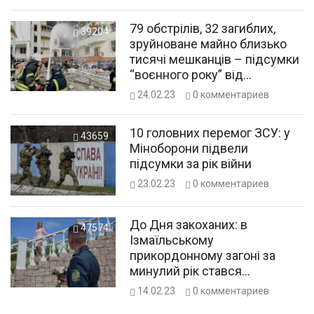
законодавстві
79 обстрілів, 32 загиблих,
39204
зруйноване майно близько
тисячі мешканців – підсумки
“воєнного року” від
прокуратури Одещини
24.02.23
0
комментариев
10 головних перемог ЗСУ: у
43659
Міноборони підвели
підсумки за рік війни
23.02.23
0
комментариев
До Дня закоханих: в
47574
Ізмаїльському
прикордонному загоні за
минулий рік стався
справжній бум весіль
14.02.23
0
комментариев