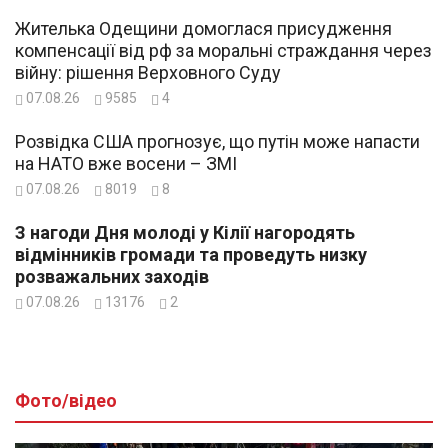
Жителька Одещини домоглася присудження
компенсації від рф за моральні страждання через
війну: рішення Верховного Суду
07.08.26
9585
4
Розвідка США прогнозує, що путін може напасти
на НАТО вже восени – ЗМІ
07.08.26
8019
8
З нагоди Дня молоді у Кілії нагородять
відмінників громади та проведуть низку
розважальних заходів
07.08.26
13176
2
Фото/відео