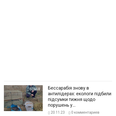
Бессарабія знову в
50868
антилідерах: екологи підбили
підсумки тижня щодо
порушень у
природоохоронному
20.11.23
0
комментариев