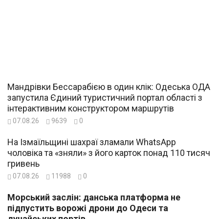
Мандрівки Бессарабією в один клік: Одеська ОДА
запустила Єдиний туристичний портал області з
інтерактивним конструктором маршрутів
07.08.26
9639
0
На Ізмаїльщині шахраї зламали WhatsApp
чоловіка та «зняли» з його карток понад 110 тисяч
гривень
07.08.26
11988
0
Морський заслін: данська платформа не
підпустить ворожі дрони до Одеси та
дунайських портів