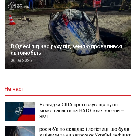
В Одесі під час руху під землю провалився
автомобіль
06.08.2026
На часі
Розвідка США прогнозує, що путін
може напасти на НАТО вже восени –
ЗМІ
росія б’є по складах і логістиці: що буде
з цінами та чи загрожує Україні дефіцит