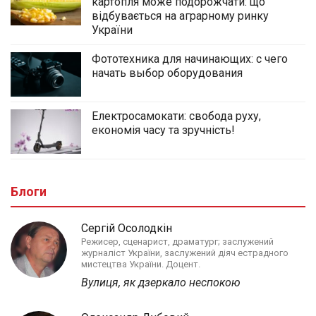
картопля може подорожчати: що
відбувається на аграрному ринку
України
Фототехника для начинающих: с чего
начать выбор оборудования
Електросамокати: свобода руху,
економія часу та зручність!
Блоги
Сергій Осолодкін
Режисер, сценарист, драматург; заслужений
журналіст України, заслужений діяч естрадного
мистецтва України. Доцент.
Вулиця, як дзеркало неспокою