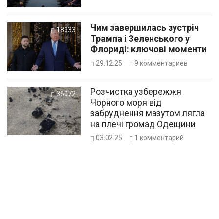
Чим завершилась зустріч
18333
Трампа і Зеленського у
Флориді: ключові моменти
29.12.25
9
комментариев
Розчистка узбережжя
36072
Чорного моря від
забруднення мазутом лягла
на плечі громад Одещини
03.02.25
1
комментарий