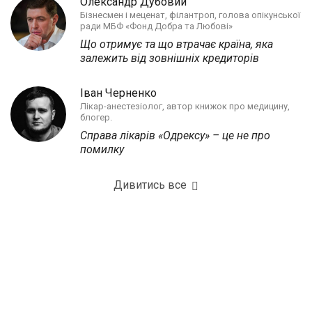
Олександр Дубовий
Бізнесмен і меценат, філантроп, голова опікунської
ради МБФ «Фонд Добра та Любові»
Що отримує та що втрачає країна, яка
залежить від зовнішніх кредиторів
Іван Черненко
Лікар-анестезіолог, автор книжок про медицину,
блогер.
Справа лікарів «Одрексу» – це не про
помилку
Дивитись все