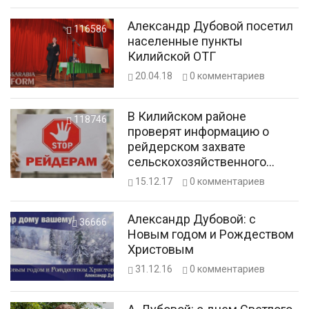
Александр Дубовой посетил
116586
населенные пункты
Килийской ОТГ
20.04.18
0
комментариев
В Килийском районе
118746
проверят информацию о
рейдерском захвате
сельскохозяйственного
кооператива
15.12.17
0
комментариев
Александр Дубовой: с
36666
Новым годом и Рождеством
Христовым
31.12.16
0
комментариев