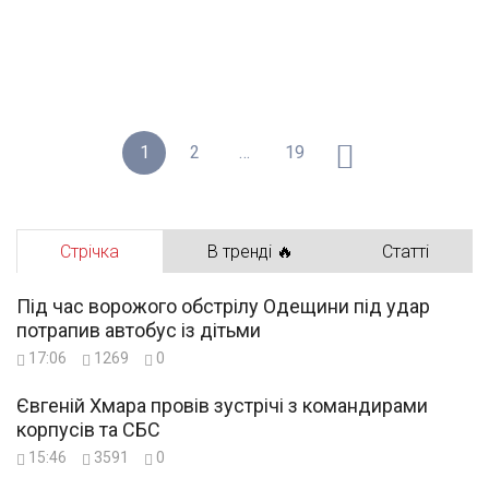
1
2
…
19
Стрічка
В тренді 🔥
Статті
Під час ворожого обстрілу Одещини під удар
потрапив автобус із дітьми
17:06
1269
0
Євгеній Хмара провів зустрічі з командирами
корпусів та СБС
15:46
3591
0