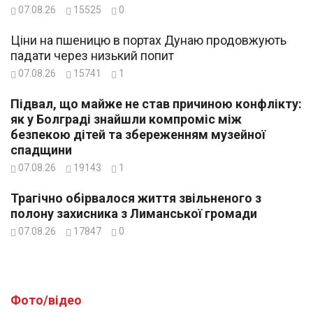
07.08.26
15525
0
Ціни на пшеницю в портах Дунаю продовжують
падати через низький попит
07.08.26
15741
1
Підвал, що майже не став причиною конфлікту:
як у Болграді знайшли компроміс між
безпекою дітей та збереженням музейної
спадщини
07.08.26
19143
1
Трагічно обірвалося життя звільненого з
полону захисника з Лиманської громади
07.08.26
17847
0
Фото/відео