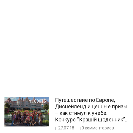
Путешествие по Европе,
103815
Диснейленд и ценные призы
– как стимул к учебе.
Конкурс “Кращiй щоденник”
– как это было
27.07.18
0
комментариев