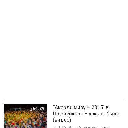
“Акорди миру – 2015” в
64989
Шевченково – как это было
(видео)
16.10.15
0
комментариев