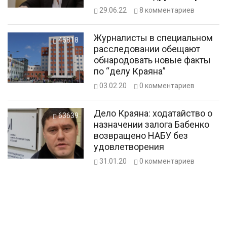
украинцев – Александр
29.06.22
8
комментариев
Дубовой
Журналисты в специальном
46818
расследовании обещают
обнародовать новые факты
по “делу Краяна”
03.02.20
0
комментариев
Дело Краяна: ходатайство о
63639
назначении залога Бабенко
возвращено НАБУ без
удовлетворения
31.01.20
0
комментариев