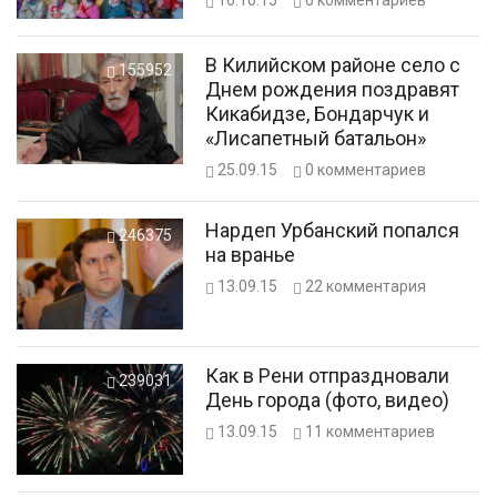
В Килийском районе село с
155952
Днем рождения поздравят
Кикабидзе, Бондарчук и
«Лисапетный батальон»
25.09.15
0
комментариев
Нардеп Урбанский попался
246375
на вранье
13.09.15
22
комментария
Как в Рени отпраздновали
239031
День города (фото, видео)
13.09.15
11
комментариев