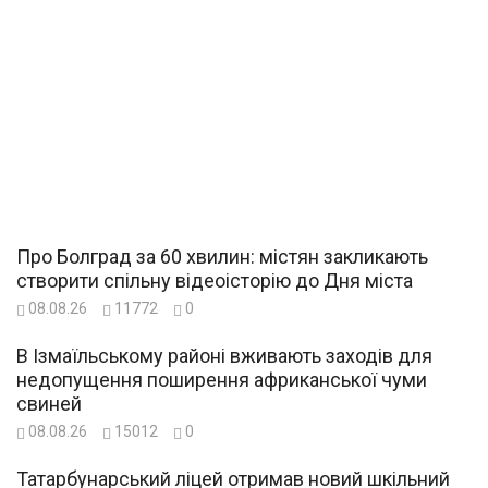
Про Болград за 60 хвилин: містян закликають
створити спільну відеоісторію до Дня міста
08.08.26
11772
0
В Ізмаїльському районі вживають заходів для
недопущення поширення африканської чуми
свиней
08.08.26
15012
0
Татарбунарський ліцей отримав новий шкільний