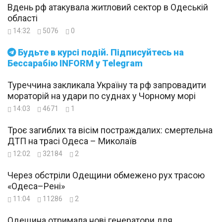
Вдень рф атакувала житловий сектор в Одеській
області
14:32
5076
0
Будьте в курсі подій. Підписуйтесь на
Бессарабію INFORM у Telegram
Туреччина закликала Україну та рф запровадити
мораторій на удари по суднах у Чорному морі
14:03
4671
1
Троє загиблих та вісім постраждалих: смертельна
ДТП на трасі Одеса – Миколаїв
12:02
32184
2
Через обстріли Одещини обмежено рух трасою
«Одеса–Рені»
11:04
11286
2
Одещина отримала нові генератори для