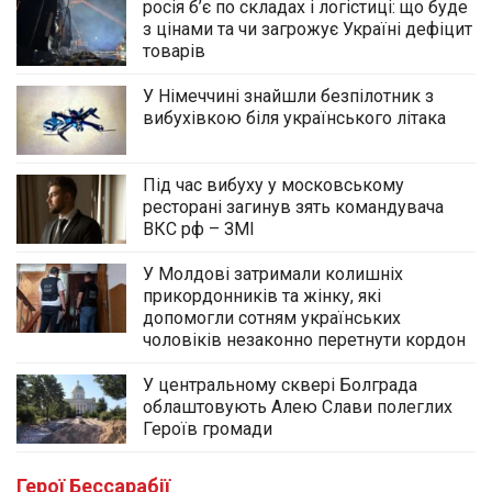
росія б’є по складах і логістиці: що буде
з цінами та чи загрожує Україні дефіцит
товарів
У Німеччині знайшли безпілотник з
вибухівкою біля українського літака
Під час вибуху у московському
ресторані загинув зять командувача
ВКС рф – ЗМІ
У Молдові затримали колишніх
прикордонників та жінку, які
допомогли сотням українських
чоловіків незаконно перетнути кордон
У центральному сквері Болграда
облаштовують Алею Слави полеглих
Героїв громади
Герої Бессарабії