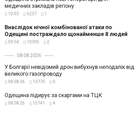
медичних закладів регіону
10:03
6237
1
Внаслідок нічної комбінованої атаки по
Одещині постраждало щонайменше 8 людей
09:04
10395
2
08.08.2026
У Болгарії невідомий дрон вибухнув неподалік від
великого газопроводу
08.08.26
13770
0
Одещина лідирує за скаргами на ТЦК
08.08.26
15741
4