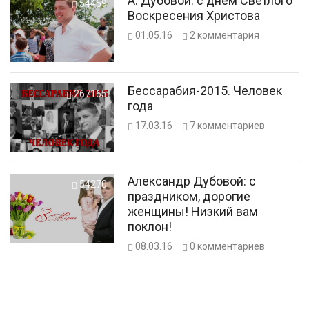
А. Дубовой: с днем Светлого
54459
Воскресения Христова
01.05.16
2
комментария
Бессарабия-2015. Человек
267165
года
17.03.16
7
комментариев
Александр Дубовой: с
54270
праздником, дорогие
женщины! Низкий вам
поклон!
08.03.16
0
комментариев