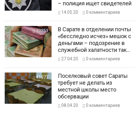
– полиция ищет свидетелей
14.05.20
0
комментариев
В Сарате в отделении почты
73251
«бесследно исчез» мешок с
деньгами – подозрение в
служебной халатности так
никому и не объявили
27.04.20
0
комментариев
Поселковый совет Сараты
41877
требует не делать из
местной школы место
обсервации
08.04.20
0
комментариев