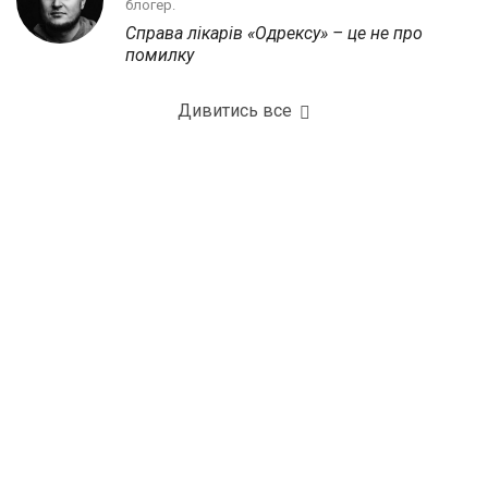
блогер.
Справа лікарів «Одрексу» – це не про
помилку
Дивитись все