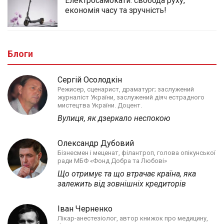
Електросамокати: свобода руху,
економія часу та зручність!
Блоги
Сергій Осолодкін
Режисер, сценарист, драматург; заслужений
журналіст України, заслужений діяч естрадного
мистецтва України. Доцент.
Вулиця, як дзеркало неспокою
Олександр Дубовий
Бізнесмен і меценат, філантроп, голова опікунської
ради МБФ «Фонд Добра та Любові»
Що отримує та що втрачає країна, яка
залежить від зовнішніх кредиторів
Іван Черненко
Лікар-анестезіолог, автор книжок про медицину,