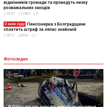
відмінників громади та проведуть низку
розважальних заходів
10:37
11367
2
Пенсіонерка з Болградщини
З зали суду
сплатить штраф за ляпас знайомій
10:11
8154
1
Фото/відео
В Одесі під час руху під землю провалився