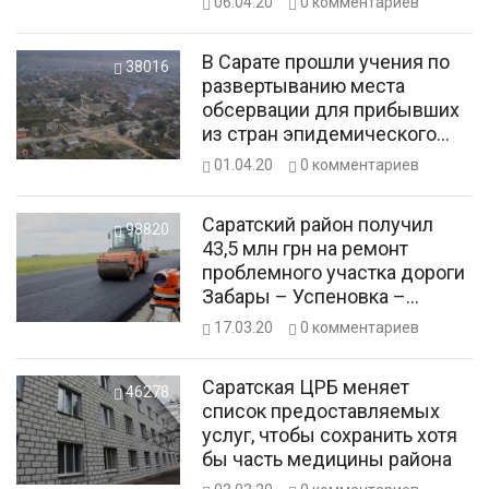
06.04.20
0
комментариев
В Сарате прошли учения по
38016
развертыванию места
обсервации для прибывших
из стран эпидемического
риска
01.04.20
0
комментариев
Саратский район получил
98820
43,5 млн грн на ремонт
проблемного участка дороги
Забары – Успеновка –
Колесное
17.03.20
0
комментариев
Саратская ЦРБ меняет
46278
список предоставляемых
услуг, чтобы сохранить хотя
бы часть медицины района