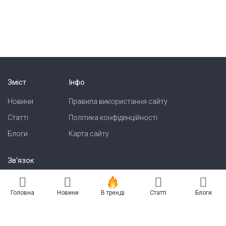
Зміст
Інфо
Новини
Правила використання сайту
Статті
Політика конфіденційності
Блоги
Карта сайту
Зв'язок
Реклама на сайті
Головна
Новини
В тренді
Статті
Блоги
Есть новость? Присылайте — разместим!
Про нас