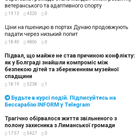
ветеранського та адаптивного спорту
19:13
4320
0
Ціни на пшеницю в портах Дунаю продовжують
падати через низький попит
18:40
4806
0
Підвал, що майже не став причиною конфлікту:
як у Болграді знайшли компроміс між
безпекою дітей та збереженням музейної
спадщини
18:19
5238
1
Будьте в курсі подій. Підписуйтесь на
Бессарабію INFORM у Telegram
Трагічно обірвалося життя звільненого з
полону захисника з Лиманської громади
17:57
5427
0