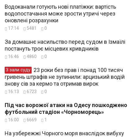
Водоканали готують нові платіжки: вартість
водопостачання може зрости утричі через
оновлені розрахунки
17:14
5481
0
За домашнє насильство перед судом в Ізмаїлі
постануть троє місцевих кривдників
16:46
4860
0
23 роки без прав і понад 100 тисяч
З зали суду
гривень штрафів не зупинили: арцизький водій
знову сів за кермо та отримав вирок
16:13
6723
0
Під час ворожої атаки на Одесу пошкоджено
футбольний стадіон «Чорноморець»
16:00
6669
1
На узбережжі Чорного моря внаслідок вибуху