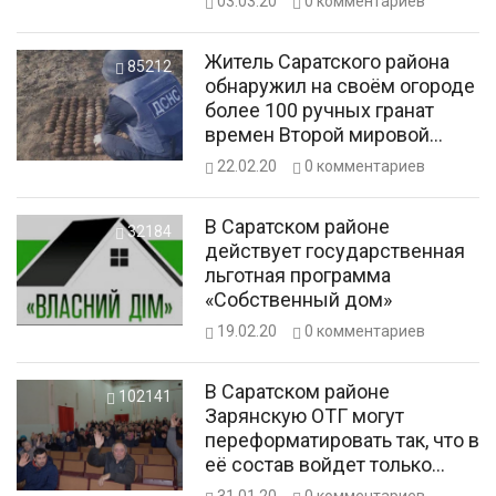
03.03.20
0
комментариев
Житель Саратского района
85212
обнаружил на своём огороде
более 100 ручных гранат
времен Второй мировой
войны
22.02.20
0
комментариев
В Саратском районе
32184
действует государственная
льготная программа
«Собственный дом»
19.02.20
0
комментариев
В Саратском районе
102141
Зарянскую ОТГ могут
переформатировать так, что в
её состав войдет только
одно село
31.01.20
0
комментариев