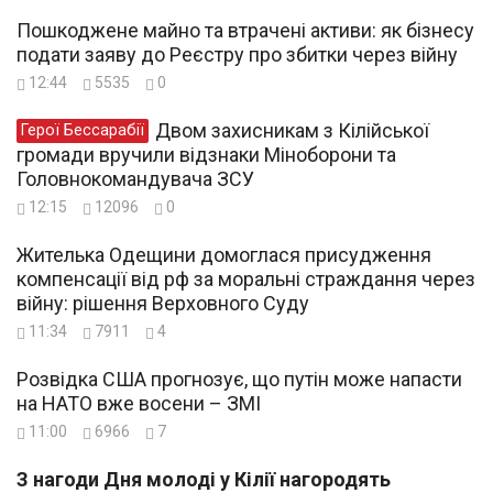
Пошкоджене майно та втрачені активи: як бізнесу
подати заяву до Реєстру про збитки через війну
12:44
5535
0
Двом захисникам з Кілійської
Герої Бессарабії
громади вручили відзнаки Міноборони та
Головнокомандувача ЗСУ
12:15
12096
0
Жителька Одещини домоглася присудження
компенсації від рф за моральні страждання через
війну: рішення Верховного Суду
11:34
7911
4
Розвідка США прогнозує, що путін може напасти
на НАТО вже восени – ЗМІ
11:00
6966
7
З нагоди Дня молоді у Кілії нагородять