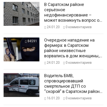
В Саратском районе
38799
серьёзное
недофинансирование –
может возникнуть вопрос о
спасении районной
24.01.20
0
комментариев
медицины
Очередное нападение на
84591
фермера: в Саратском
районе неизвестные
ворвались в дом женщины,
которая руководит
24.01.20
0
комментариев
фермерским хозяйством
Водитель БМВ,
65610
спровоцировавший
смертельное ДТП со
“скорой” в Саратском районе,
арестован
16.01.20
0
комментариев