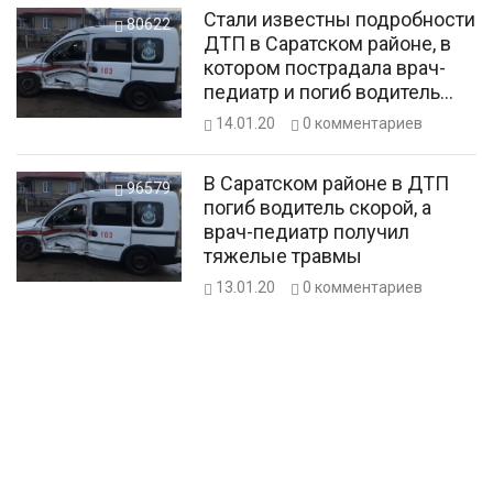
Стали известны подробности
80622
ДТП в Саратском районе, в
котором пострадала врач-
педиатр и погиб водитель
скорой
14.01.20
0
комментариев
В Саратском районе в ДТП
96579
погиб водитель скорой, а
врач-педиатр получил
тяжелые травмы
13.01.20
0
комментариев