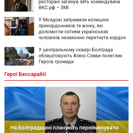
ресторані загинув зять командувача
ВКС рф – ЗМІ
У Молдові затримали колишніх
прикордонників та жінку, які
допомогли сотням українських
чоловіків незаконно перетнути кордон
У центральному сквері Болграда
облаштовують Алею Слави полеглих
Героїв громади
Герої Бессарабії
На Болградщині планують перейменувати