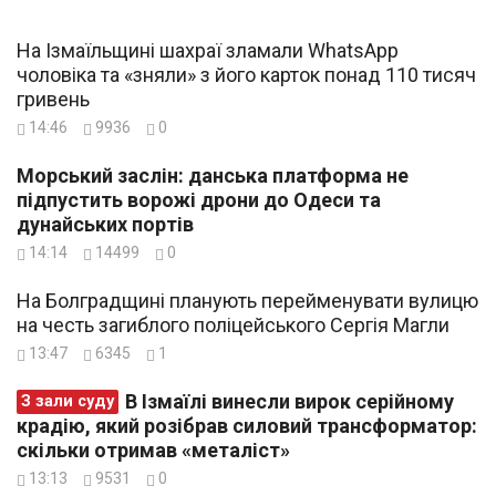
На Ізмаїльщині шахраї зламали WhatsApp
чоловіка та «зняли» з його карток понад 110 тисяч
гривень
14:46
9936
0
Морський заслін: данська платформа не
підпустить ворожі дрони до Одеси та
дунайських портів
14:14
14499
0
На Болградщині планують перейменувати вулицю
на честь загиблого поліцейського Сергія Магли
13:47
6345
1
В Ізмаїлі винесли вирок серійному
З зали суду
крадію, який розібрав силовий трансформатор:
скільки отримав «металіст»
13:13
9531
0