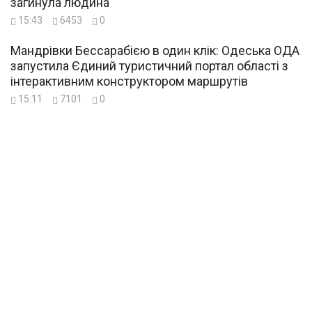
загинула людина
15:43
6453
0
Мандрівки Бессарабією в один клік: Одеська ОДА
запустила Єдиний туристичний портал області з
інтерактивним конструктором маршрутів
15:11
7101
0