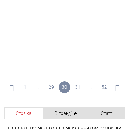
1
…
29
30
31
…
52
Стрічка
В тренді 🔥
Статті
Саратська громада стала майданчиком розвитку