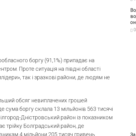
Во
во
он
0
ообласного боргу (91,1%) припадає на
тром. Проте ситуація на півдні області
илідери», так і зразкові райони, де людям не
ільший обсяг невиплачених грошей
де сума боргу склала 13 мільйонів 563 тисячі
Білгород-Дністровський район із показником
ає трійку Болградський район, де
вникам 4 мільйони 205 тисяч гривень.
За