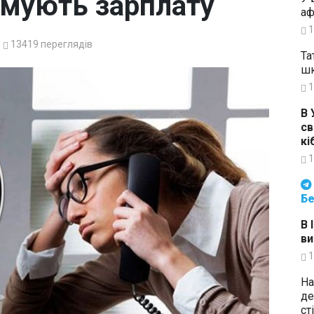
имують зарплату
аф
1
13419
переглядів
Та
шк
1
В 
св
кі
1
Будьте в курсі подій. Підпи
Бе
В 
ви
1
На
де
ст