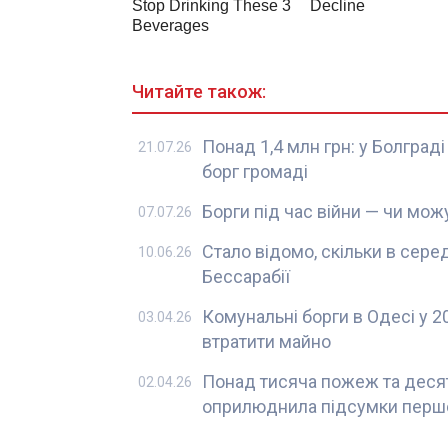
Читайте також:
Понад 1,4 млн грн: у Болгра
21.07.26
борг громаді
Борги під час війни — чи мож
07.07.26
Стало відомо, скільки в сер
10.06.26
Бессарабії
Комунальні борги в Одесі у 2
03.04.26
втратити майно
Понад тисяча пожеж та деся
02.04.26
оприлюднила підсумки першо