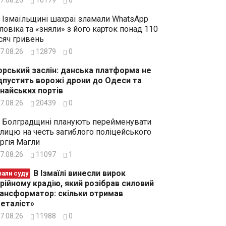
 Ізмаїльщині шахраї зламали WhatsApp
ловіка та «зняли» з його карток понад 110
сяч гривень
7.08.26
12879
0
рський заслін: данська платформа не
дпустить ворожі дрони до Одеси та
найських портів
7.08.26
20439
0
 Болградщині планують перейменувати
лицю на честь загиблого поліцейського
ргія Магли
7.08.26
11097
1
В Ізмаїлі винесли вирок
зали суду
рійному крадію, який розібрав силовий
ансформатор: скільки отримав
еталіст»
7.08.26
11988
0