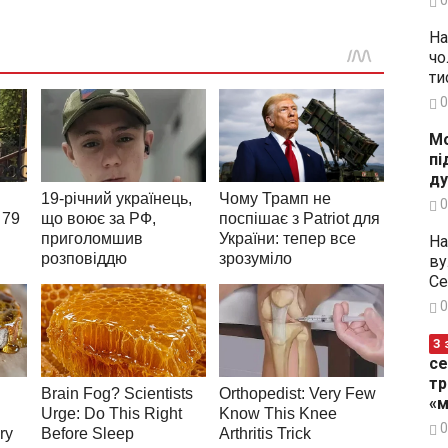
На
чо
ти
0
Мо
пі
ду
0
На
ву
Се
0
З 
се
тр
«м
0