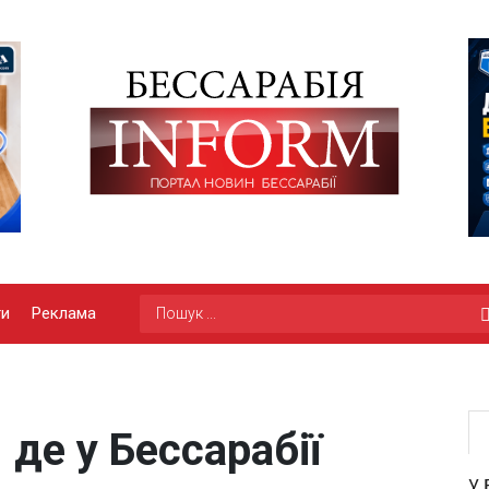
ги
Реклама
 де у Бессарабії
У 