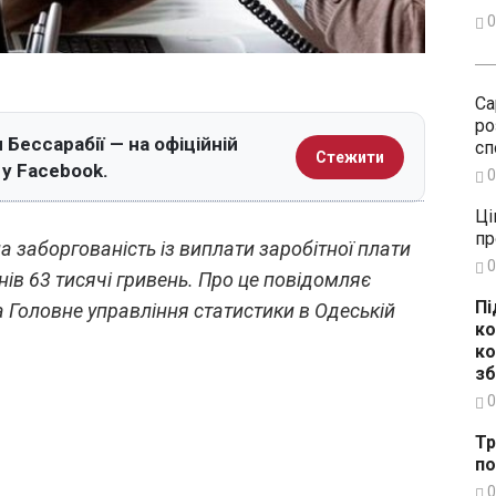
0
Са
ро
 Бессарабії — на офіційній
сп
Стежити
 у Facebook.
0
Ці
пр
а заборгованість із виплати заробітної плати
0
нів 63 тисячі гривень. Про це повідомляє
Пі
 Головне управління статистики в Одеській
ко
ко
зб
0
Тр
по
0