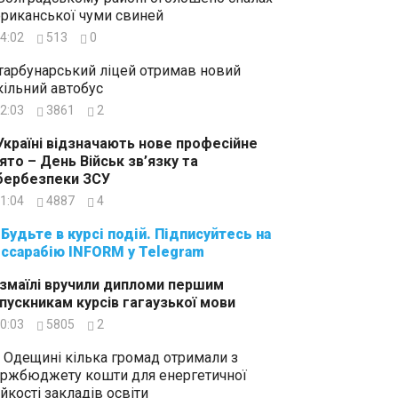
риканської чуми свиней
4:02
513
0
тарбунарський ліцей отримав новий
ільний автобус
2:03
3861
2
Україні відзначають нове професійне
ято – День Військ зв’язку та
бербезпеки ЗСУ
1:04
4887
4
суйтесь на
ссарабію INFORM у Telegram
Ізмаїлі вручили дипломи першим
пускникам курсів гагаузької мови
0:03
5805
2
 Одещині кілька громад отримали з
ржбюджету кошти для енергетичної
ійкості закладів освіти