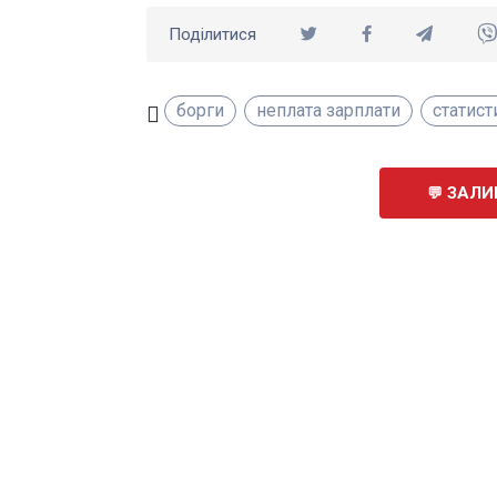
Поділитися
борги
неплата зарплати
статист
ЗАЛИ