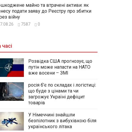
шкоджене майно та втрачені активи: як
знесу подати заяву до Реєстру про збитки
рез війну
7.08.26
7587
0
 часі
Розвідка США прогнозує, що
путін може напасти на НАТО
вже восени – ЗМІ
росія б’є по складах і логістиці:
що буде з цінами та чи
загрожує Україні дефіцит
товарів
У Німеччині знайшли
безпілотник з вибухівкою біля
українського літака