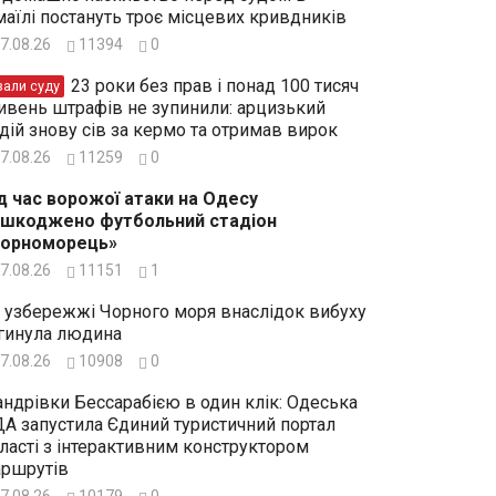
маїлі постануть троє місцевих кривдників
7.08.26
11394
0
23 роки без прав і понад 100 тисяч
зали суду
ивень штрафів не зупинили: арцизький
дій знову сів за кермо та отримав вирок
7.08.26
11259
0
д час ворожої атаки на Одесу
шкоджено футбольний стадіон
Чорноморець»
7.08.26
11151
1
 узбережжі Чорного моря внаслідок вибуху
гинула людина
7.08.26
10908
0
ндрівки Бессарабією в один клік: Одеська
А запустила Єдиний туристичний портал
ласті з інтерактивним конструктором
ршрутів
7.08.26
10179
0