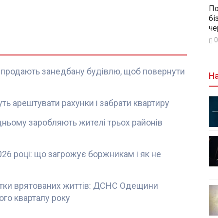
По
бі
че
0
ді продають занедбану будівлю, щоб повернути
На
уть арештувати рахунки і забрати квартиру
едньому заробляють жителі трьох районів
026 році: що загрожує боржникам і як не
тки врятованих життів: ДСНС Одещини
го кварталу року