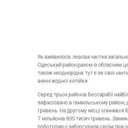
Як виявилося, левова частка загальн
Одеський район разом із обласним цен
також неоднорідна: тут є як свої «ант
винні жодної копійки.
Серед трьох районів Бессарабії найб
зафіксовано в Ізмаїльському районі, 
гривень. На другому місці опинився 
7 мільйонів 835 тисяч гривень. Замик
роботодавці заборгували своїм праці