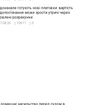
доканали готують нові платіжки: вартість
допостачання може зрости утричі через
овлені розрахунки
7.08.26
10611
0
 домашнє насильство перед судом в