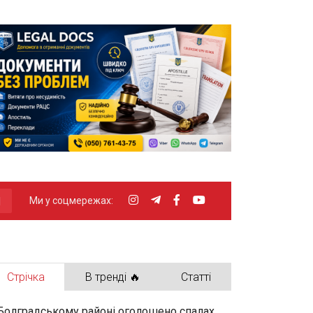
Ми у соцмережах:
Стрічка
В тренді 🔥
Статті
Болградському районі оголошено спалах