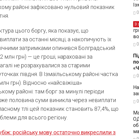
Із
кому районі зафіксовано нульовий показник
0
тня.
З 
гр
ура цього боргу, яка показує, що
во
плати за останні місяці, а накопичують їх
0
онічними затримками опинився Болградський
Пі
2 млн грн) — це гроші, нараховані за
по
загалі не розрахувалися за старими
«
уточках півдня. В Ізмаїльському районі частка
0
млн грн). Відносно «найсвіжіша»
На
кому районі: там борг за минулі періоди
за
майже половина суми виникла через невиплати
0
ласному тлі цей показник становить 87,4%, що
Ма
блеми для всього регіону.
ОД
об
ма
убіж: російську мову остаточно викреслили з
0