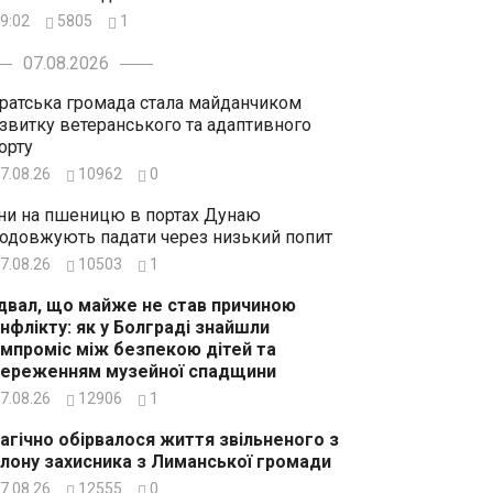
9:02
5805
1
07.08.2026
ратська громада стала майданчиком
звитку ветеранського та адаптивного
орту
7.08.26
10962
0
ни на пшеницю в портах Дунаю
одовжують падати через низький попит
7.08.26
10503
1
двал, що майже не став причиною
нфлікту: як у Болграді знайшли
мпроміс між безпекою дітей та
ереженням музейної спадщини
7.08.26
12906
1
агічно обірвалося життя звільненого з
лону захисника з Лиманської громади
7.08.26
12555
0