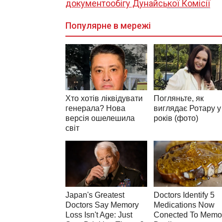
документообігу Дунайської Комісії