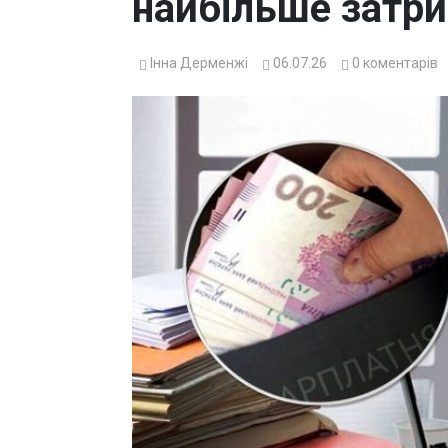
найбільше затр
Інна Дерменжі
06.07.26
0
коментарів