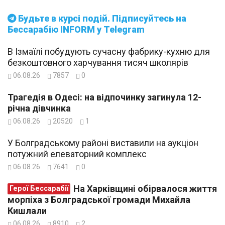
Будьте в курсі подій. Підписуйтесь на
Бессарабію INFORM у Telegram
В Ізмаїлі побудують сучасну фабрику-кухню для
безкоштовного харчування тисяч школярів
06.08.26
7857
0
Трагедія в Одесі: на відпочинку загинула 12-
річна дівчинка
06.08.26
20520
1
У Болградському районі виставили на аукціон
потужний елеваторний комплекс
06.08.26
7641
0
На Харківщині обірвалося життя
Герої Бессарабії
морпіха з Болградської громади Михайла
Кишлали
06.08.26
8910
2