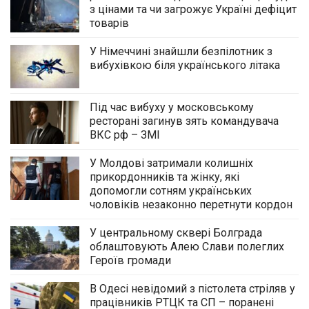
з цінами та чи загрожує Україні дефіцит
товарів
У Німеччині знайшли безпілотник з
вибухівкою біля українського літака
Під час вибуху у московському
ресторані загинув зять командувача
ВКС рф – ЗМІ
У Молдові затримали колишніх
прикордонників та жінку, які
допомогли сотням українських
чоловіків незаконно перетнути кордон
У центральному сквері Болграда
облаштовують Алею Слави полеглих
Героїв громади
В Одесі невідомий з пістолета стріляв у
працівників РТЦК та СП – поранені