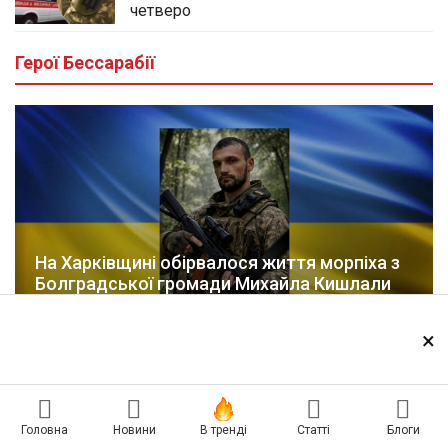
четверо
Герої Бессарабії
На Харківщині обірвалося життя морпіха з
Болградської громади Михайла Кишлали
06.08.2026
×
Усі герої
Головна
Новини
В тренді
Статті
Блоги