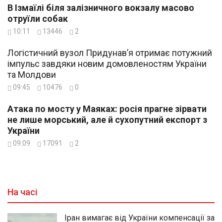
В Ізмаїлі біля залізничного вокзалу масово
отруїли собак
10:11
13446
2
Логістичний вузол Придунав’я отримає потужний
імпульс завдяки новим домовленостям України
та Молдови
09:45
10476
0
Атака по мосту у Маяках: росія прагне зірвати
не лише морський, але й сухопутний експорт з
України
09:09
17091
2
На часі
Іран вимагає від України компенсації за