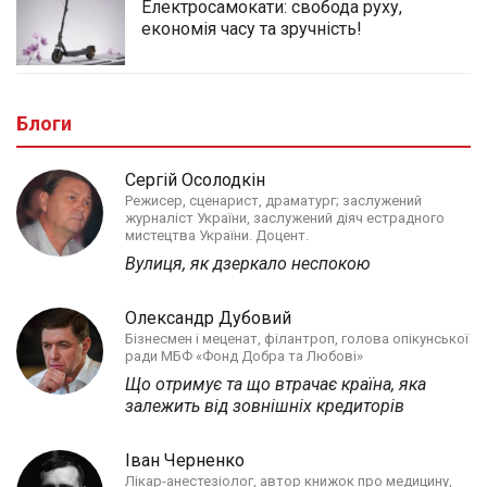
Електросамокати: свобода руху,
економія часу та зручність!
Блоги
Сергій Осолодкін
Режисер, сценарист, драматург; заслужений
журналіст України, заслужений діяч естрадного
мистецтва України. Доцент.
Вулиця, як дзеркало неспокою
Олександр Дубовий
Бізнесмен і меценат, філантроп, голова опікунської
ради МБФ «Фонд Добра та Любові»
Що отримує та що втрачає країна, яка
залежить від зовнішніх кредиторів
Іван Черненко
Лікар-анестезіолог, автор книжок про медицину,