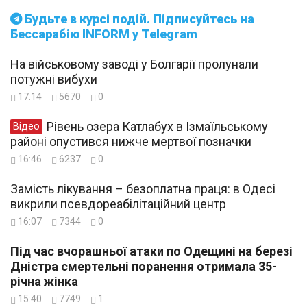
Будьте в курсі подій. Підписуйтесь на
Бессарабію INFORM у Telegram
На військовому заводі у Болгарії пролунали
потужні вибухи
17:14
5670
0
Рівень озера Катлабух в Ізмаїльському
Відео
районі опустився нижче мертвої позначки
16:46
6237
0
Замість лікування – безоплатна праця: в Одесі
викрили псевдореабілітаційний центр
16:07
7344
0
Під час вчорашньої атаки по Одещині на березі
Дністра смертельні поранення отримала 35-
річна жінка
15:40
7749
1