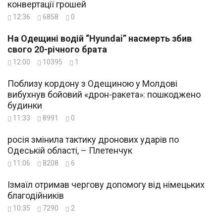
конвертації грошей
12:36
6858
0
На Одещині водій “Hyundai” насмерть збив
свого 20-річного брата
12:00
10395
1
Поблизу кордону з Одещиною у Молдові
вибухнув бойовий «дрон-ракета»: пошкоджено
будинки
11:33
8991
0
росія змінила тактику дронових ударів по
Одеській області, – Плетенчук
11:06
8208
6
Ізмаїл отримав чергову допомогу від німецьких
благодійників
10:35
7290
2