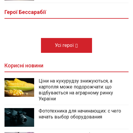
Виноградівці Болградської громади
провели в останню путь морпіха Михайла
Герої Бессарабії
Кишлали
10.08.2026
Усі герої
Корисні новини
Ціни на кукурудзу знижуються, а
картопля може подорожчати: що
відбувається на аграрному ринку
України
Фототехника для начинающих: с чего
начать выбор оборудования