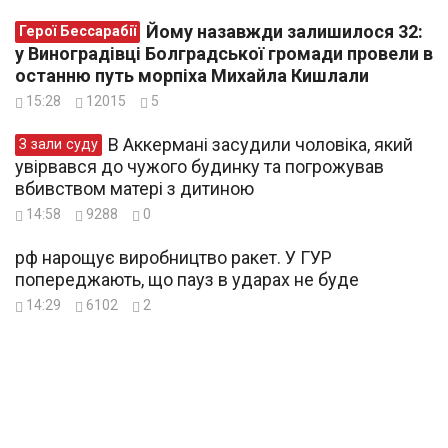
Йому назавжди залишилося 32:
Герої Бессарабії
у Виноградівці Болградської громади провели в
останню путь морпіха Михайла Кишлали
15:28
12015
5
В Аккермані засудили чоловіка, який
З зали суду
увірвався до чужого будинку та погрожував
вбивством матері з дитиною
14:58
9288
0
рф нарощує виробництво ракет. У ГУР
попереджають, що пауз в ударах не буде
14:29
6102
2