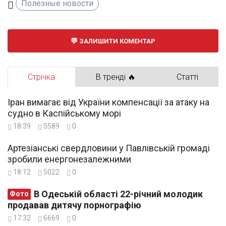
Полезные новости
ЗАЛИШИТИ КОМЕНТАР
Стрічка
В тренді 🔥
Статті
Іран вимагає від України компенсації за атаку на
судно в Каспійському морі
18:39
5589
0
Артезіанські свердловини у Павлівській громаді
зробили енергонезалежними
18:12
5022
0
В Одеській області 22-річний молодик
Фото
продавав дитячу порнографію
17:32
6669
0