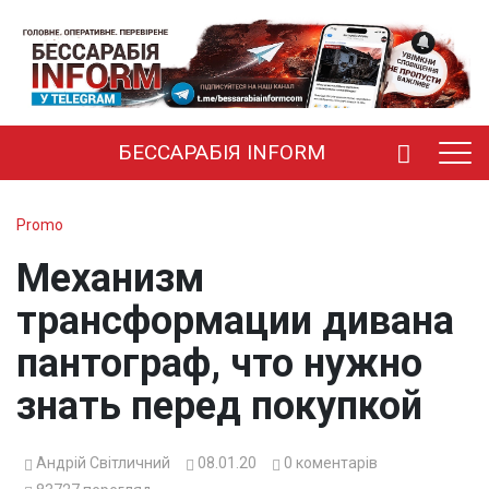
БЕССАРАБІЯ INFORM
Promo
Механизм
трансформации дивана
пантограф, что нужно
знать перед покупкой
Андрій Світличний
08.01.20
0
коментарів