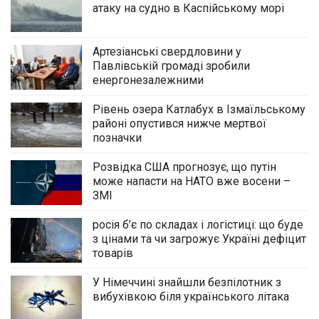
атаку на судно в Каспійському морі
Артезіанські свердловини у
Павлівській громаді зробили
енергонезалежними
Рівень озера Катлабух в Ізмаїльському
районі опустився нижче мертвої
позначки
Розвідка США прогнозує, що путін
може напасти на НАТО вже восени –
ЗМІ
росія б’є по складах і логістиці: що буде
з цінами та чи загрожує Україні дефіцит
товарів
У Німеччині знайшли безпілотник з
вибухівкою біля українського літака
Йому назавжди залишилося 32: у