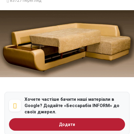
83727
перегляд
Хочете частіше бачити наші матеріали в
Google? Додайте «Бессарабія INFORM» до
своїх джерел.
Додати