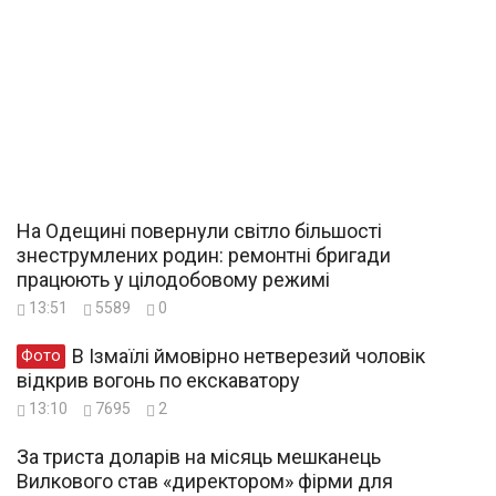
На Одещині повернули світло більшості
знеструмлених родин: ремонтні бригади
працюють у цілодобовому режимі
13:51
5589
0
В Ізмаїлі ймовірно нетверезий чоловік
Фото
відкрив вогонь по екскаватору
13:10
7695
2
За триста доларів на місяць мешканець
Вилкового став «директором» фірми для