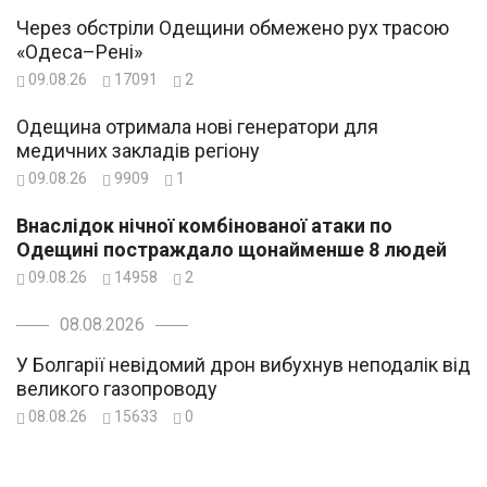
Через обстріли Одещини обмежено рух трасою
«Одеса–Рені»
09.08.26
17091
2
Одещина отримала нові генератори для
медичних закладів регіону
09.08.26
9909
1
Внаслідок нічної комбінованої атаки по
Одещині постраждало щонайменше 8 людей
09.08.26
14958
2
08.08.2026
У Болгарії невідомий дрон вибухнув неподалік від
великого газопроводу
08.08.26
15633
0