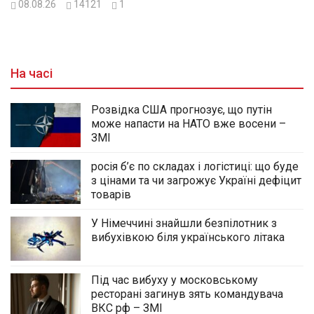
08.08.26
14121
1
На часі
Розвідка США прогнозує, що путін
може напасти на НАТО вже восени –
ЗМІ
росія б’є по складах і логістиці: що буде
з цінами та чи загрожує Україні дефіцит
товарів
У Німеччині знайшли безпілотник з
вибухівкою біля українського літака
Під час вибуху у московському
ресторані загинув зять командувача
ВКС рф – ЗМІ