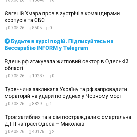
09.08.26
18846
0
Євгеній Хмара провів зустрічі з командирами
корпусів та СБС
09.08.26
8505
0
Будьте в курсі подій. Підписуйтесь на
Бессарабію INFORM у Telegram
Вдень рф атакувала житловий сектор в Одеській
області
09.08.26
10287
0
Туреччина закликала Україну та рф запровадити
мораторій на удари по суднах у Чорному морі
09.08.26
8829
1
Троє загиблих та вісім постраждалих: смертельна
ДТП на трасі Одеса – Миколаїв
09.08.26
40176
2