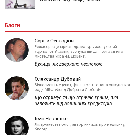
Блоги
Сергій Осолодкін
Режисер, сценарист, драматург; заслужений
журналіст України, заслужений діяч естрадного
мистецтва України. Доцент.
Вулиця, як дзеркало неспокою
Олександр Дубовий
Бізнесмен і меценат, філантроп, голова опікунської
ради МБФ «Фонд Добра та Любові»
Що отримує та що втрачає країна, яка
залежить від зовнішніх кредиторів
Іван Черненко
Лікар-анестезіолог, автор книжок про медицину,
блогер.