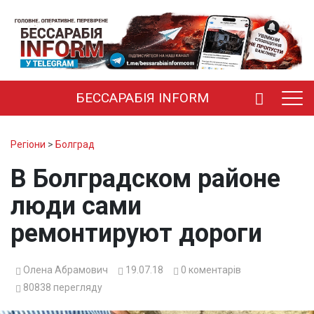
БЕССАРАБІЯ INFORM
Регіони
>
Болград
В Болградском районе
люди сами
ремонтируют дороги
Олена Абрамович
19.07.18
0
коментарів
80838
перегляду