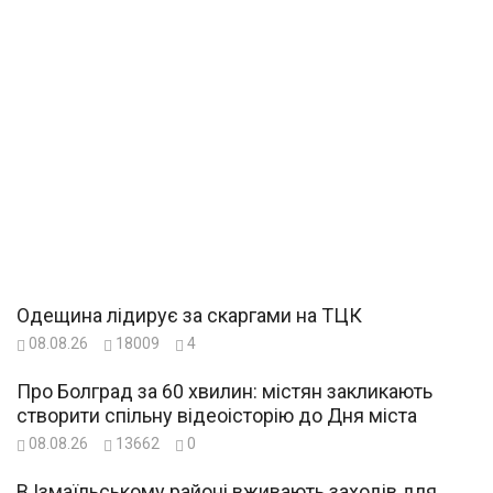
Одещина лідирує за скаргами на ТЦК
08.08.26
18009
4
Про Болград за 60 хвилин: містян закликають
створити спільну відеоісторію до Дня міста
08.08.26
13662
0
В Ізмаїльському районі вживають заходів для