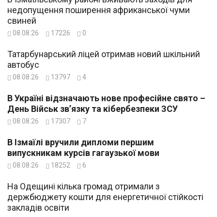
недопущення поширення африканської чуми
свиней
08.08.26
17226
0
Татарбунарський ліцей отримав новий шкільний
автобус
08.08.26
13797
4
В Україні відзначають нове професійне свято –
День Військ зв’язку та кібербезпеки ЗСУ
08.08.26
17307
7
В Ізмаїлі вручили дипломи першим
випускникам курсів гагаузької мови
08.08.26
18252
6
На Одещині кілька громад отримали з
держбюджету кошти для енергетичної стійкості
закладів освіти