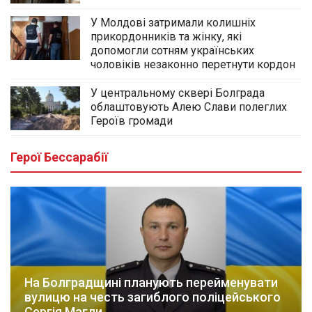
У Молдові затримали колишніх
прикордонників та жінку, які
допомогли сотням українських
чоловіків незаконно перетнути кордон
У центральному сквері Болграда
облаштовують Алею Слави полеглих
Героїв громади
Герої Бессарабії
На Болградщині планують перейменувати
вулицю на честь загиблого поліцейського
Сергія Магли