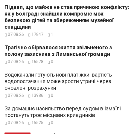
Підвал, що майже не став причиною конфлікту:
як у Болграді знайшли компроміс між
безпекою дітей та збереженням музейної
спадщини
07.08.26
17847
1
Трагічно обірвалося життя звільненого з
полону захисника з Лиманської громади
07.08.26
16578
0
Водоканали готують нові платіжки: вартість
водопостачання може зрости утричі через
оновлені розрахунки
07.08.26
13986
0
За домашнє насильство перед судом в Ізмаїлі
постануть троє місцевих кривдників
07.08.26
15525
0