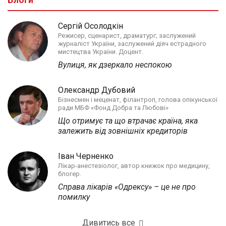
Сергій Осолодкін
Режисер, сценарист, драматург; заслужений
журналіст України, заслужений діяч естрадного
мистецтва України. Доцент.
Вулиця, як дзеркало неспокою
Олександр Дубовий
Бізнесмен і меценат, філантроп, голова опікунської
ради МБФ «Фонд Добра та Любові»
Що отримує та що втрачає країна, яка
залежить від зовнішніх кредиторів
Іван Черненко
Лікар-анестезіолог, автор книжок про медицину,
блогер.
Справа лікарів «Одрексу» – це не про
помилку
Дивитись все