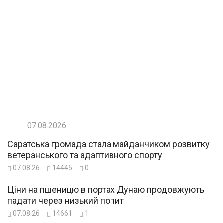
07.08.2026
Саратська громада стала майданчиком розвитку
ветеранського та адаптивного спорту
07.08.26
14445
0
Ціни на пшеницю в портах Дунаю продовжують
падати через низький попит
07.08.26
14661
1