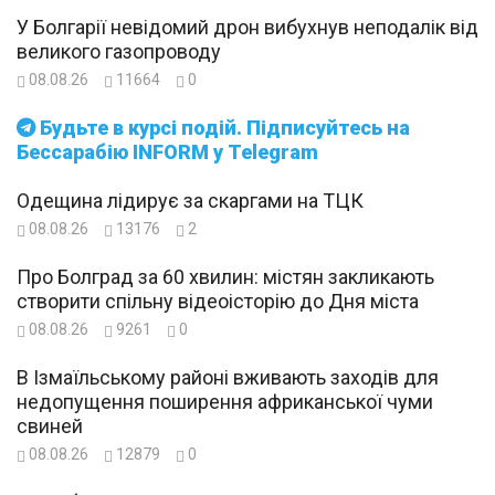
У Болгарії невідомий дрон вибухнув неподалік від
великого газопроводу
08.08.26
11664
0
Будьте в курсі подій. Підписуйтесь на
Бессарабію INFORM у Telegram
Одещина лідирує за скаргами на ТЦК
08.08.26
13176
2
Про Болград за 60 хвилин: містян закликають
створити спільну відеоісторію до Дня міста
08.08.26
9261
0
В Ізмаїльському районі вживають заходів для
недопущення поширення африканської чуми
свиней
08.08.26
12879
0