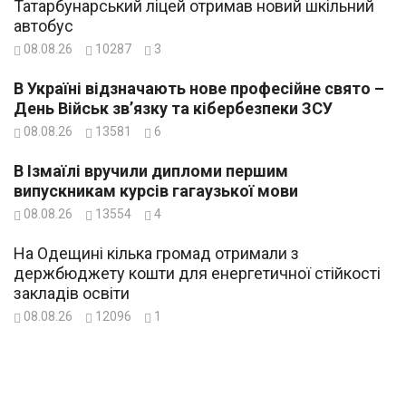
Татарбунарський ліцей отримав новий шкільний
автобус
08.08.26
10287
3
В Україні відзначають нове професійне свято –
День Військ зв’язку та кібербезпеки ЗСУ
08.08.26
13581
6
В Ізмаїлі вручили дипломи першим
випускникам курсів гагаузької мови
08.08.26
13554
4
На Одещині кілька громад отримали з
держбюджету кошти для енергетичної стійкості
закладів освіти
08.08.26
12096
1