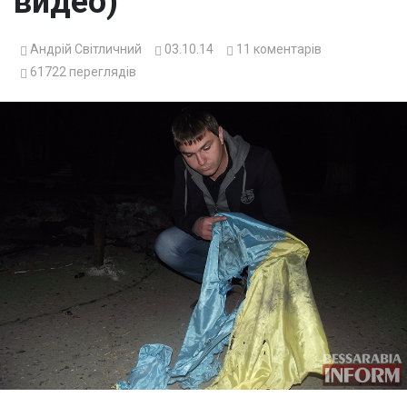
видео)
Андрій Світличний
03.10.14
11
коментарів
61722
переглядів