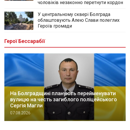
чоловіків незаконно перетнути кордон
У центральному сквері Болграда
облаштовують Алею Слави полеглих
Героїв громади
Герої Бессарабії
На Болградщині планують перейменувати
вулицю на честь загиблого поліцейського
Сергія Магли
07.08.2026