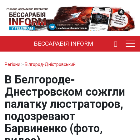
БЕССАРАБІЯ INFORM
Регіони
>
Білгород-Дністровський
В Белгороде-
Днестровском сожгли
палатку люстраторов,
подозревают
Барвиненко (фото,