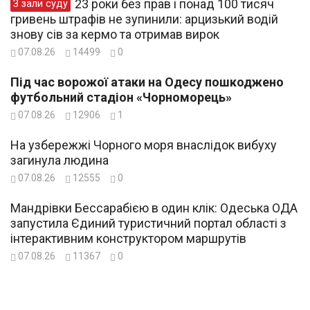
23 роки без прав і понад 100 тисяч
З зали суду
гривень штрафів не зупинили: арцизький водій
знову сів за кермо та отримав вирок
07.08.26
14499
0
Під час ворожої атаки на Одесу пошкоджено
футбольний стадіон «Чорноморець»
07.08.26
12906
1
На узбережжі Чорного моря внаслідок вибуху
загинула людина
07.08.26
12555
0
Мандрівки Бессарабією в один клік: Одеська ОДА
запустила Єдиний туристичний портал області з
інтерактивним конструктором маршрутів
07.08.26
11367
0