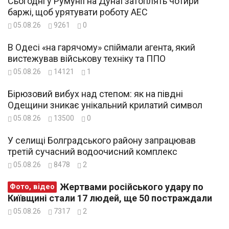
Сьогодні у Румунії на Дунаї затоплять чотири
баржі, щоб урятувати роботу АЕС
05.08.26
9261
0
В Одесі «на гарячому» спіймали агента, який
вистежував військову техніку та ППО
05.08.26
14121
1
Бірюзовий вибух над степом: як на півдні
Одещини зникає унікальний крилатий символ
05.08.26
13500
0
У селищі Болградського району запрацював
третій сучасний водоочисний комплекс
05.08.26
8478
2
Жертвами російського удару по
Фото, відео
Київщині стали 17 людей, ще 50 постраждали
05.08.26
7317
2