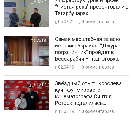
Инфраструктурный проект
43227
“Чистая река” презентовали в
Татарбунарах
05.03.21
0
комментариев
Самая масштабная за всю
57618
историю Украины “Джура-
пограничник” пройдет в
Бессарабии – подготовка
уже началась
02.04.19
0
комментариев
Звёздный опыт: “королева
161217
кунг-фу” мирового
кинематографа Синтия
Ротрок поделилась
мастерством со
11.03.19
0
комментариев
спортсменами Бессарабии