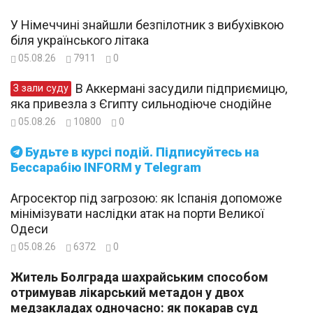
У Німеччині знайшли безпілотник з вибухівкою
біля українського літака
05.08.26
7911
0
В Аккермані засудили підприємицю,
З зали суду
яка привезла з Єгипту сильнодіюче снодійне
05.08.26
10800
0
Будьте в курсі подій. Підписуйтесь на
Бессарабію INFORM у Telegram
Агросектор під загрозою: як Іспанія допоможе
мінімізувати наслідки атак на порти Великої
Одеси
05.08.26
6372
0
Житель Болграда шахрайським способом
отримував лікарський метадон у двох
медзакладах одночасно: як покарав суд