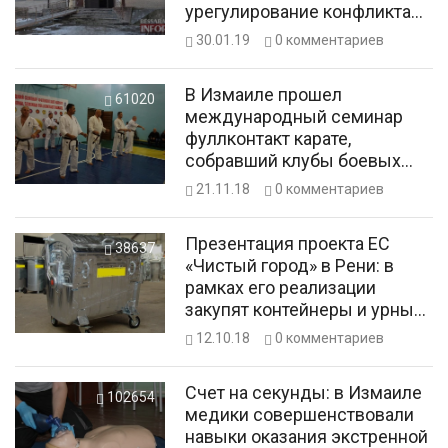
урегулирование конфликта
интересов»
30.01.19
0
комментариев
В Измаиле прошел
61020
международный семинар
фуллконтакт карате,
собравший клубы боевых
искусств Бессарабии
21.11.18
0
комментариев
Презентация проекта ЕС
38637
«Чистый город» в Рени: в
рамках его реализации
закупят контейнеры и урны
для мусора
12.10.18
0
комментариев
Счет на секунды: в Измаиле
102654
медики совершенствовали
навыки оказания экстренной