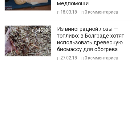
медпомощи
18.03.18
0
комментариев
Из виноградной лозы —
64530
топливо: в Болграде хотят
использовать древесную
биомассу для обогрева
27.02.18
0
комментариев