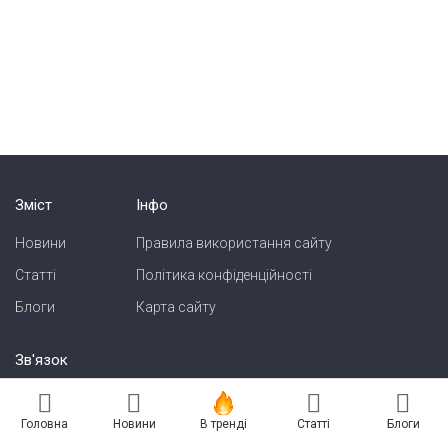
Зміст
Інфо
Новини
Правила використання сайту
Статті
Політика конфіденційності
Блоги
Карта сайту
Зв'язок
Реклама на сайті
Головна
Новини
В тренді
Статті
Блоги
Есть новость? Присылайте — разместим!