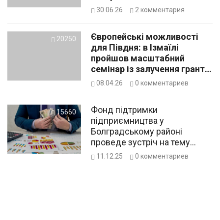
30.06.26
2
комментария
Європейські можливості
20250
для Півдня: в Ізмаїлі
пройшов масштабний
семінар із залучення грантів
ЄС
08.04.26
0
комментариев
Фонд підтримки
15660
підприємництва у
Болградському районі
проведе зустріч на тему
фінансової грамотності:
11.12.25
0
комментариев
деталі