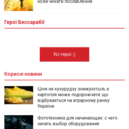
коли чекати послаблення
У центральному сквері Болграда
облаштовують Алею Слави полеглих
Героїв громади
Герої Бессарабії
03.08.2026
Усі герої
Корисні новини
Ціни на кукурудзу знижуються, а
картопля може подорожчати: що
відбувається на аграрному ринку
України
Фототехника для начинающих: с чего
начать выбор оборудования