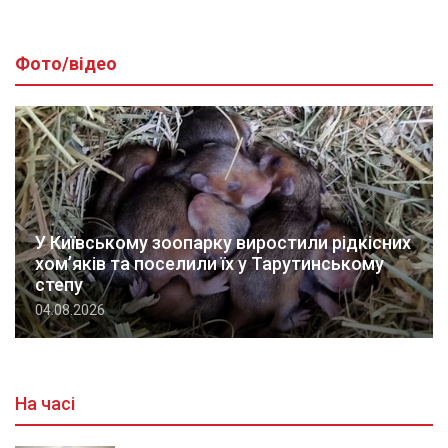
Фото/відео
У Київському зоопарку виростили рідкісних
хом’яків та поселили їх у Тарутинському
степу
04.08.2026
На часі