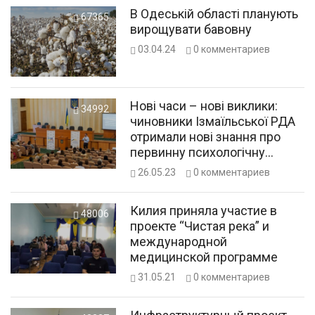
В Одеській області планують
67365
вирощувати бавовну
03.04.24
0
комментариев
Нові часи – нові виклики:
34992
чиновники Ізмаїльської РДА
отримали нові знання про
первинну психологічну
допомогу травмованим
26.05.23
0
комментариев
війною людям
Килия приняла участие в
48006
проекте “Чистая река” и
международной
медицинской программе
31.05.21
0
комментариев