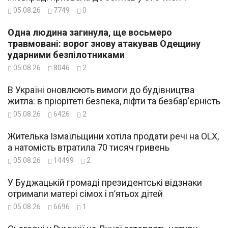
05.08.26
7749
0
Одна людина загинула, ще восьмеро
травмовані: ворог знову атакував Одещину
ударними безпілотниками
05.08.26
8046
2
В Україні оновлюють вимоги до будівництва
житла: в пріорітеті безпека, ліфти та безбар’єрність
05.08.26
6426
2
Жителька Ізмаїльщини хотіла продати речі на OLX,
а натомість втратила 70 тисяч гривень
05.08.26
14499
2
У Буджацькій громаді президентські відзнаки
отримали матері сімох і п’ятьох дітей
05.08.26
6696
1