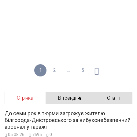
1
2
…
5
Стрічка
В тренді 🔥
Статті
До семи років тюрми загрожує жителю
Білгорода-Дністровського за вибухонебезпечний
арсенал у гаражі
05.08.26
7695
0