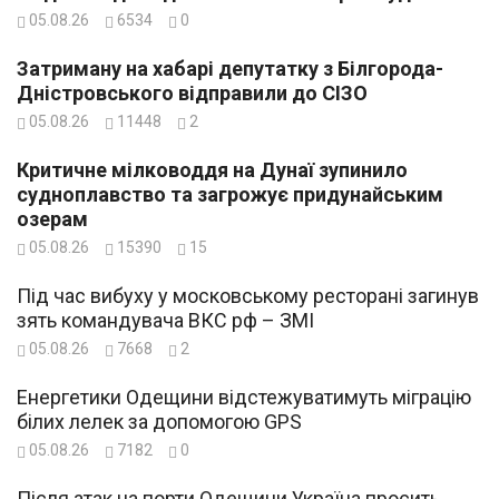
05.08.26
6534
0
Затриману на хабарі депутатку з Білгорода-
Дністровського відправили до СІЗО
05.08.26
11448
2
Критичне мілководдя на Дунаї зупинило
судноплавство та загрожує придунайським
озерам
05.08.26
15390
15
Під час вибуху у московському ресторані загинув
зять командувача ВКС рф – ЗМІ
05.08.26
7668
2
Енергетики Одещини відстежуватимуть міграцію
білих лелек за допомогою GPS
05.08.26
7182
0
Після атак на порти Одещини Україна просить