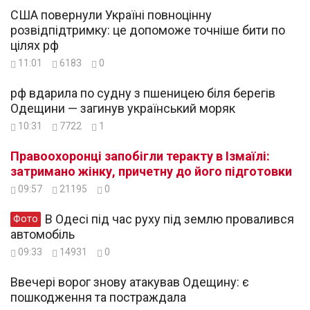
США повернули Україні повноцінну
розвідпідтримку: це допоможе точніше бити по
цілях рф
11:01
6183
0
рф вдарила по судну з пшеницею біля берегів
Одещини — загинув український моряк
10:31
7722
1
Правоохоронці запобігли теракту в Ізмаїлі:
затримано жінку, причетну до його підготовки
09:57
21195
0
В Одесі під час руху під землю провалився
Фото
автомобіль
09:33
14931
0
Ввечері ворог знову атакував Одещину: є
пошкодження та постраждала