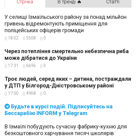
Стрічка
В тренді 🔥
Статті
У селищі Ізмаїльського району за понад мільйон
гривень відремонтують приміщення для
поліцейських офіцерів громади
18:02
5508
0
Через потепління смертельно небезпечна риба
може дібратися до України
17:31
6696
0
Троє людей, серед яких – дитина, постраждали
у ДТП у Білгород-Дністровському районі
17:00
4968
0
Будьте в курсі подій. Підписуйтесь на
Бессарабію INFORM у Telegram
В Ізмаїлі побудують сучасну фабрику-кухню для
безкоштовного харчування тисяч школярів