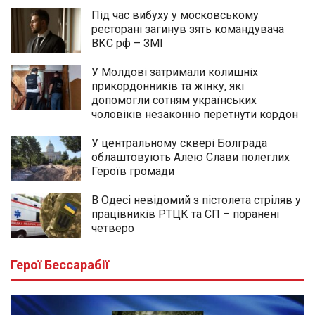
Під час вибуху у московському
ресторані загинув зять командувача
ВКС рф – ЗМІ
У Молдові затримали колишніх
прикордонників та жінку, які
допомогли сотням українських
чоловіків незаконно перетнути кордон
У центральному сквері Болграда
облаштовують Алею Слави полеглих
Героїв громади
В Одесі невідомий з пістолета стріляв у
працівників РТЦК та СП – поранені
четверо
Герої Бессарабії