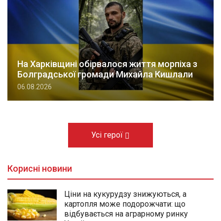
На Харківщині обірвалося життя морпіха з
Болградської громади Михайла Кишлали
06.08.2026
Усі герої
Корисні новини
Ціни на кукурудзу знижуються, а
картопля може подорожчати: що
відбувається на аграрному ринку