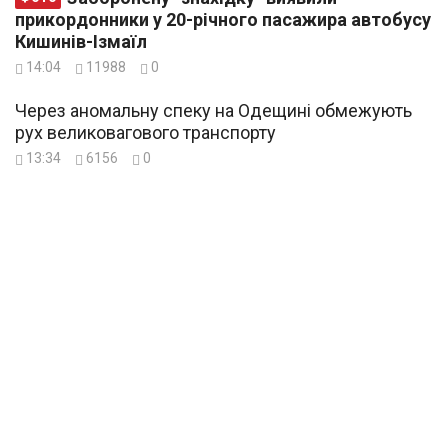
прикордонники у 20-річного пасажира автобусу
Кишинів-Ізмаїл
14:04
11988
0
Через аномальну спеку на Одещині обмежують
рух великовагового транспорту
13:34
6156
0