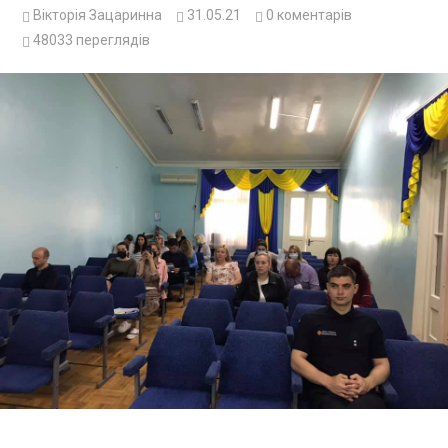
Вікторія Зацаринна
31.05.21
0
коментарів
48033
переглядів