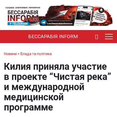
БЕССАРАБІЯ INFORM
Новини
>
Влада та політика
Килия приняла участие
в проекте “Чистая река”
и международной
медицинской
программе