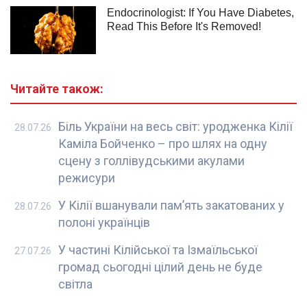
Читайте також:
Біль України на весь світ: уродженка Кілії
28.07.26
Каміла Бойченко – про шлях на одну
сцену з голлівудськими акулами
режисури
У Кілії вшанували пам’ять закатованих у
28.07.26
полоні українців
У частині Кілійської та Ізмаїльської
27.07.26
громад сьогодні цілий день не буде
світла