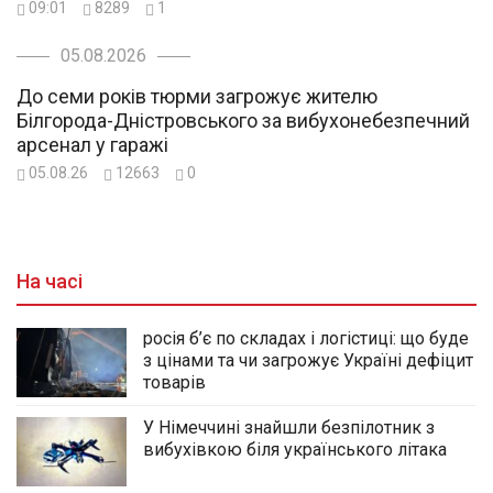
09:01
8289
1
05.08.2026
До семи років тюрми загрожує жителю
Білгорода-Дністровського за вибухонебезпечний
арсенал у гаражі
05.08.26
12663
0
На часі
росія б’є по складах і логістиці: що буде
з цінами та чи загрожує Україні дефіцит
товарів
У Німеччині знайшли безпілотник з
вибухівкою біля українського літака