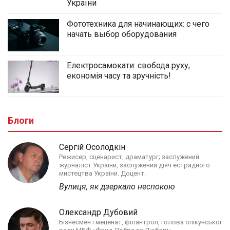
України
Фототехника для начинающих: с чего
начать выбор оборудования
Електросамокати: свобода руху,
економія часу та зручність!
Блоги
Сергій Осолодкін
Режисер, сценарист, драматург; заслужений
журналіст України, заслужений діяч естрадного
мистецтва України. Доцент.
Вулиця, як дзеркало неспокою
Олександр Дубовий
Бізнесмен і меценат, філантроп, голова опікунської