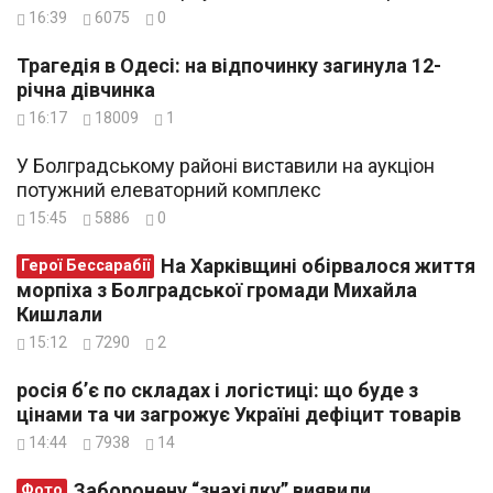
16:39
6075
0
Трагедія в Одесі: на відпочинку загинула 12-
річна дівчинка
16:17
18009
1
У Болградському районі виставили на аукціон
потужний елеваторний комплекс
15:45
5886
0
На Харківщині обірвалося життя
Герої Бессарабії
морпіха з Болградської громади Михайла
Кишлали
15:12
7290
2
росія б’є по складах і логістиці: що буде з
цінами та чи загрожує Україні дефіцит товарів
14:44
7938
14
Заборонену “знахідку” виявили
Фото