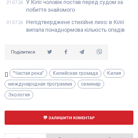
У Кілії чоловік постав перед судом за
21.07.26
побиття знайомого
Непідтверджене стихійне лихо: в Кілії
01.07.26
випала понаднормова кількість опадів
Поділитися
"Чистая река"
Килийская громада
Килия
международная программа
семинар
Экология
ЗАЛИШИТИ КОМЕНТАР