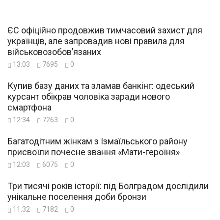
ЄС офіційно продовжив тимчасовий захист для
українців, але запровадив нові правила для
військовозобов’язаних
13:03
7695
0
Купив базу даних та зламав банкінг: одеський
курсант обікрав чоловіка заради нового
смартфона
12:34
7263
0
Багатодітним жінкам з Ізмаїльського району
присвоїли почесне звання «Мати-героїня»
12:03
6075
0
Три тисячі років історії: під Болградом дослідили
унікальне поселення доби бронзи
11:32
7182
0