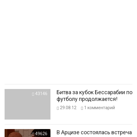
Битва за кубок Бессарабии по
43146
футболу продолжается!
29.08.12
1
комментарий
В Арцизе состоялась встреча
49626