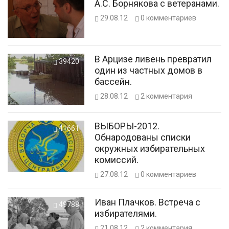
А.С. Борнякова с ветеранами.
29.08.12
0
комментариев
В Арцизе ливень превратил
39420
один из частных домов в
бассейн.
28.08.12
2
комментария
ВЫБОРЫ-2012.
41661
Обнародованы списки
окружных избирательных
комиссий.
27.08.12
0
комментариев
Иван Плачков. Встреча с
49788
избирателями.
21.08.12
2
комментария