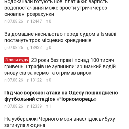
Водоканали готують нові платіжки: вартість
водопостачання може зрости утричі через
оновлені розрахунки
07.08.26
12447
0
За домашнє насильство перед судом в Ізмаїлі
постануть троє місцевих кривдників
07.08.26
13932
0
23 роки без прав і понад 100 тисяч
З зали суду
гривень штрафів не зупинили: арцизький водій
знову сів за кермо та отримав вирок
07.08.26
13122
0
Під час ворожої атаки на Одесу пошкоджено
футбольний стадіон «Чорноморець»
07.08.26
12339
1
На узбережжі Чорного моря внаслідок вибуху
загинула людина