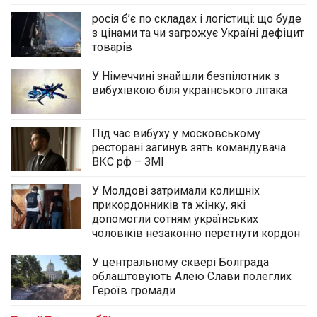
росія б’є по складах і логістиці: що буде
з цінами та чи загрожує Україні дефіцит
товарів
У Німеччині знайшли безпілотник з
вибухівкою біля українського літака
Під час вибуху у московському
ресторані загинув зять командувача
ВКС рф – ЗМІ
У Молдові затримали колишніх
прикордонників та жінку, які
допомогли сотням українських
чоловіків незаконно перетнути кордон
У центральному сквері Болграда
облаштовують Алею Слави полеглих
Героїв громади