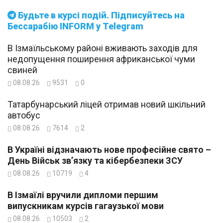
Будьте в курсі подій. Підписуйтесь на
Бессарабію INFORM у Telegram
В Ізмаїльському районі вживають заходів для
недопущення поширення африканської чуми
свиней
08.08.26
9531
0
Татарбунарський ліцей отримав новий шкільний
автобус
08.08.26
7614
2
В Україні відзначають нове професійне свято –
День Військ зв’язку та кібербезпеки ЗСУ
08.08.26
10719
4
В Ізмаїлі вручили дипломи першим
випускникам курсів гагаузької мови
08.08.26
10503
2