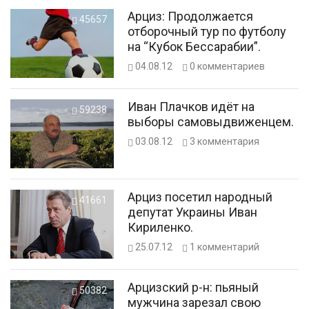
Арциз: Продолжается
45657
отборочный тур по футболу
на “Кубок Бессарабии”.
04.08.12
0
комментариев
Иван Плачков идёт на
59238
выборы самовыдвиженцем.
03.08.12
3
комментария
Арциз посетил народный
41661
депутат Украины Иван
Кириленко.
25.07.12
1
комментарий
Арцизский р-н: пьяный
50382
мужчина зарезал свою