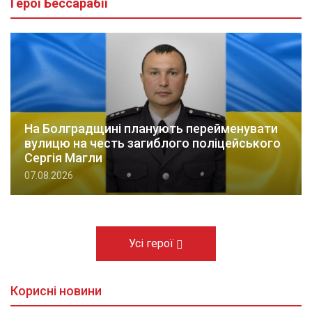
Герої Бессарабії
На Болградщині планують перейменувати
вулицю на честь загиблого поліцейського
Сергія Магли
07.08.2026
Усі герої
Корисні новини