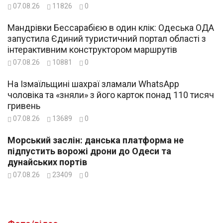
07.08.26
11826
0
Мандрівки Бессарабією в один клік: Одеська ОДА
запустила Єдиний туристичний портал області з
інтерактивним конструктором маршрутів
07.08.26
10881
0
На Ізмаїльщині шахраї зламали WhatsApp
чоловіка та «зняли» з його карток понад 110 тисяч
гривень
07.08.26
13689
0
Морський заслін: данська платформа не
підпустить ворожі дрони до Одеси та
дунайських портів
07.08.26
23409
0