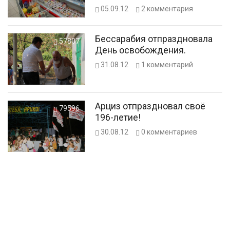
05.09.12
2
комментария
Бессарабия отпраздновала
57807
День освобождения.
31.08.12
1
комментарий
Арциз отпраздновал своё
79596
196-летие!
30.08.12
0
комментариев