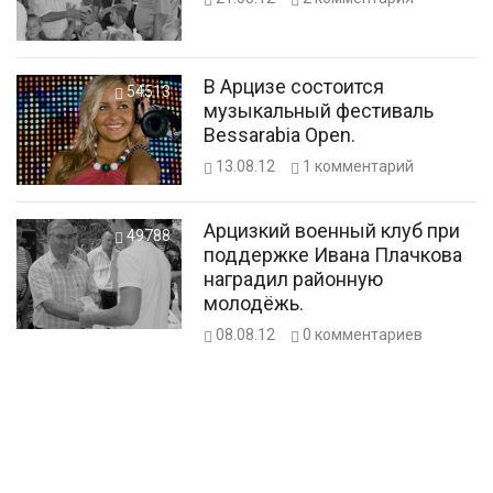
В Арцизе состоится
54513
музыкальный фестиваль
Bessarabia Open.
13.08.12
1
комментарий
Арцизкий военный клуб при
49788
поддержке Ивана Плачкова
наградил районную
молодёжь.
08.08.12
0
комментариев