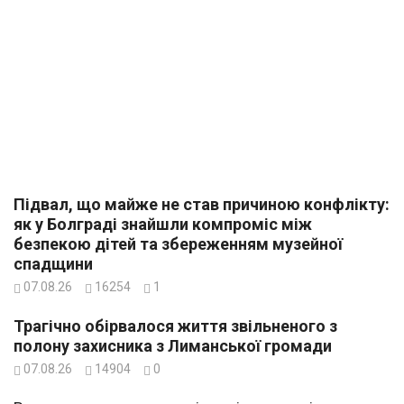
Підвал, що майже не став причиною конфлікту:
як у Болграді знайшли компроміс між
безпекою дітей та збереженням музейної
спадщини
07.08.26
16254
1
Трагічно обірвалося життя звільненого з
полону захисника з Лиманської громади
07.08.26
14904
0