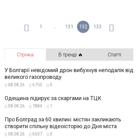
1
…
131
132
133
Стрічка
В тренді 🔥
Статті
У Болгарії невідомий дрон вибухнув неподалік від
великого газопроводу
08.08.26
6750
0
Одещина лідирує за скаргами на ТЦК
08.08.26
7884
1
Про Болград за 60 хвилин: містян закликають
створити спільну відеоісторію до Дня міста
08.08.26
6507
0