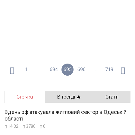
1
…
694
695
696
…
719
Стрічка
В тренді 🔥
Статті
Вдень рф атакувала житловий сектор в Одеській
області
14:32
3780
0