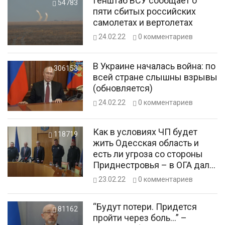
Генштаб ВСУ сообщает о
54783
пяти сбитых российских
самолетах и вертолетах
24.02.22
0
комментариев
В Украине началась война: по
306153
всей стране слышны взрывы
(обновляется)
24.02.22
0
комментариев
Как в условиях ЧП будет
118719
жить Одесская область и
есть ли угроза со стороны
Приднестровья – в ОГА дали
ответы на важные вопросы
23.02.22
0
комментариев
“Будут потери. Придется
81162
пройти через боль…” –