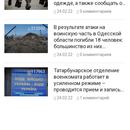
одежде, а также сообщать о
подозрительных лицах с
24.02.22
0
комментариев
красными элементами на
одежде
В результате атаки на
213300
воинскую часть в Одесской
области погибли 18 человек:
большинство из них
женщины
24.02.22
0
комментариев
Татарбунарское отделение
117963
военкомата работает в
усиленном режиме –
проводится прием и запись
резервистов и добровольцев
24.02.22
1
комментарий