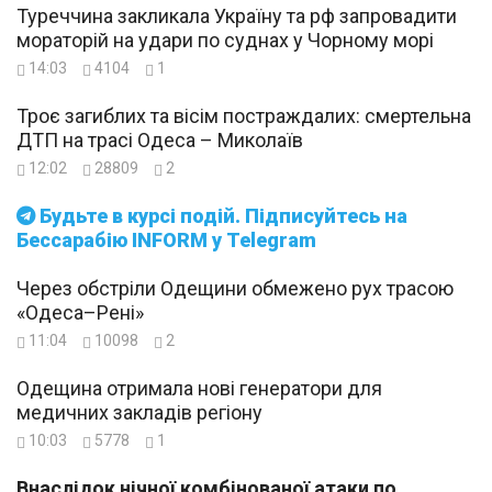
Туреччина закликала Україну та рф запровадити
мораторій на удари по суднах у Чорному морі
14:03
4104
1
Троє загиблих та вісім постраждалих: смертельна
ДТП на трасі Одеса – Миколаїв
12:02
28809
2
Будьте в курсі подій. Підписуйтесь на
Бессарабію INFORM у Telegram
Через обстріли Одещини обмежено рух трасою
«Одеса–Рені»
11:04
10098
2
Одещина отримала нові генератори для
медичних закладів регіону
10:03
5778
1
Внаслідок нічної комбінованої атаки по