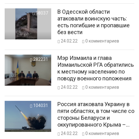
В Одесской области
98037
атаковали воинскую часть:
есть погибшие и пропавшие
без вести
24.02.22
0
комментариев
Мэр Измаила и глава
282231
Измаильской РГА обратились
к местному населению по
поводу военного положения
24.02.22
0
комментариев
Россия атаковала Украину в
104031
пяти областях, в том числе со
стороны Беларуси и
оккупированного Крыма –
ГПСУ
24.02.22
0
комментариев