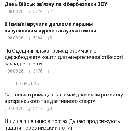
День Військ зв’язку та кібербезпеки ЗСУ
08.08.26
15174
7
В Ізмаїлі вручили дипломи першим
випускникам курсів гагаузької мови
08.08.26
15984
5
На Одещині кілька громад отримали з
держбюджету кошти для енергетичної стійкості
закладів освіти
08.08.26
13176
1
07.08.2026
Саратська громада стала майданчиком розвитку
ветеранського та адаптивного спорту
07.08.26
15417
0
Ціни на пшеницю в портах Дунаю продовжують
падати через низький попит