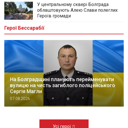
У центральному сквері Болграда
облаштовують Алею Слави полеглих
Героїв громади
Герої Бессарабії
На Болградщині планують перейменувати
вулицю на честь загиблого поліцейського
Сергія Магли
07.08.2026
Усі герої