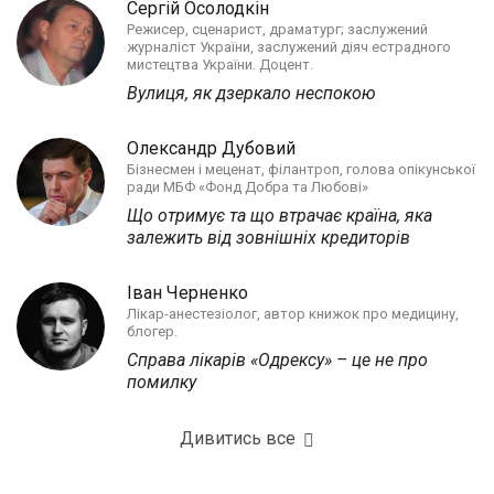
Сергій Осолодкін
Режисер, сценарист, драматург; заслужений
журналіст України, заслужений діяч естрадного
мистецтва України. Доцент.
Вулиця, як дзеркало неспокою
Олександр Дубовий
Бізнесмен і меценат, філантроп, голова опікунської
ради МБФ «Фонд Добра та Любові»
Що отримує та що втрачає країна, яка
залежить від зовнішніх кредиторів
Іван Черненко
Лікар-анестезіолог, автор книжок про медицину,
блогер.
Справа лікарів «Одрексу» – це не про
помилку
Дивитись все