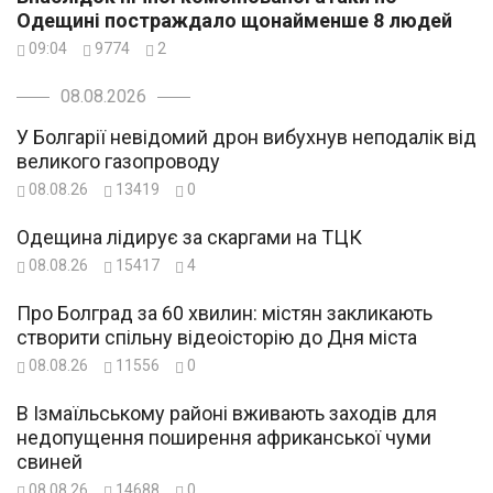
Одещині постраждало щонайменше 8 людей
09:04
9774
2
08.08.2026
У Болгарії невідомий дрон вибухнув неподалік від
великого газопроводу
08.08.26
13419
0
Одещина лідирує за скаргами на ТЦК
08.08.26
15417
4
Про Болград за 60 хвилин: містян закликають
створити спільну відеоісторію до Дня міста
08.08.26
11556
0
В Ізмаїльському районі вживають заходів для
недопущення поширення африканської чуми
свиней
08.08.26
14688
0