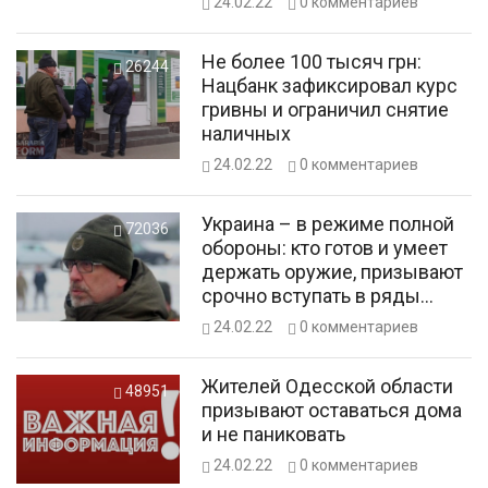
24.02.22
0
комментариев
Не более 100 тысяч грн:
26244
Нацбанк зафиксировал курс
гривны и ограничил снятие
наличных
24.02.22
0
комментариев
Украина – в режиме полной
72036
обороны: кто готов и умеет
держать оружие, призывают
срочно вступать в ряды
территориальной обороны
24.02.22
0
комментариев
Жителей Одесской области
48951
призывают оставаться дома
и не паниковать
24.02.22
0
комментариев