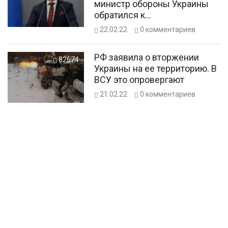
министр обороны Украины
обратился к
военнослужащим
22.02.22
0
комментариев
РФ заявила о вторжении
82674
Украины на ее территорию. В
ВСУ это опровергают
21.02.22
0
комментариев