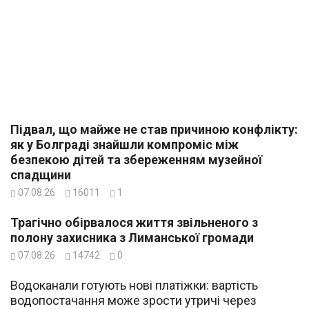
Підвал, що майже не став причиною конфлікту:
як у Болграді знайшли компроміс між
безпекою дітей та збереженням музейної
спадщини
07.08.26
16011
1
Трагічно обірвалося життя звільненого з
полону захисника з Лиманської громади
07.08.26
14742
0
Водоканали готують нові платіжки: вартість
водопостачання може зрости утричі через