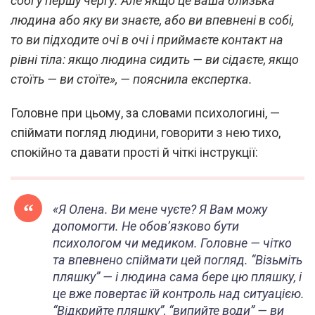
собі у першу чергу. Але якщо це ваша близька
людина або яку ви знаєте, або ви впевнені в собі,
то ви підходите очі в очі і приймаєте контакт на
рівні тіла: якщо людина сидить — ви сідаєте, якщо
стоїть — ви стоїте», — пояснила експертка.
Головне при цьому, за словами психологині, —
спіймати погляд людини, говорити з нею тихо,
спокійно та давати прості й чіткі інструкції:
«Я Олена. Ви мене чуєте? Я Вам можу
допомогти. Не обов’язково бути
психологом чи медиком. Головне — чітко
та впевнено спіймати цей погляд. “Візьміть
пляшку” — і людина сама бере цю пляшку, і
це вже повертає їй контроль над ситуацією.
“Відкрийте пляшку”, “випийте води” — ви