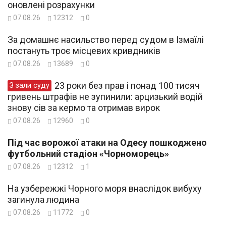
оновлені розрахунки
07.08.26
12312
0
За домашнє насильство перед судом в Ізмаїлі
постануть троє місцевих кривдників
07.08.26
13689
0
23 роки без прав і понад 100 тисяч
З зали суду
гривень штрафів не зупинили: арцизький водій
знову сів за кермо та отримав вирок
07.08.26
12960
0
Під час ворожої атаки на Одесу пошкоджено
футбольний стадіон «Чорноморець»
07.08.26
12312
1
На узбережжі Чорного моря внаслідок вибуху
загинула людина
07.08.26
11772
0