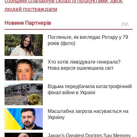
Одещині спалахнув склад із продуктами: двоє
людей постраждали