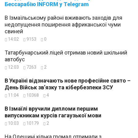
Бессарабію INFORM у Telegram
В Ізмаїльському районі вживають заходів для
недопущення поширення африканської чуми
свиней
14:02
9153
0
Татарбунарський ліцей отримав новий шкільний
автобус
12:03
7263
2
В Україні відзначають нове професійне свято –
День Військ зв’язку та кібербезпеки ЗСУ
11:04
10368
4
В Ізмаїлі вручили дипломи першим
випускникам курсів гагаузької мови
10:03
10179
2
На Одещині кілька громад отримали з