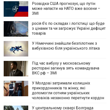
Розвідка США прогнозує, що путін
може напасти на НАТО вже восени –
ЗМІ
росія б’є по складах і логістиці: що буде
з цінами та чи загрожує Україні дефіцит
товарів
У Німеччині знайшли безпілотник з
вибухівкою біля українського літака
Під час вибуху у московському
ресторані загинув зять командувача
ВКС рф – ЗМІ
У Молдові затримали колишніх
прикордонників та жінку, які
допомогли сотням українських
чоловіків незаконно перетнути кордон
У центральному сквері Болграда