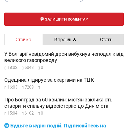
ЗАЛИШИТИ КОМЕНТАР
Стрічка
В тренді 🔥
Статті
У Болгарії невідомий дрон вибухнув неподалік від
великого газопроводу
18:02
6048
0
Одещина лідирує за скаргами на ТЦК
16:03
7209
1
Про Болград за 60 хвилин: містян закликають
створити спільну відеоісторію до Дня міста
15:04
6102
0
Будьте в курсі подій. Підписуйтесь на