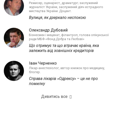
Режисер, сценарист, драматург; заслужений
журналіст України, заслужений діяч естрадного
мистецтва України. Доцент.
Вулиця, як дзеркало неспокою
Олександр Дубовий
Бізнесмен і меценат, філантроп, голова опікунської
ради МБФ «Фонд Добра та Любові»
Що отримує та що втрачає країна, яка
залежить від зовнішніх кредиторів
Іван Черненко
Лікар-анестезіолог, автор книжок про медицину,
блогер.
Справа лікарів «Одрексу» – це не про
помилку
Дивитись все