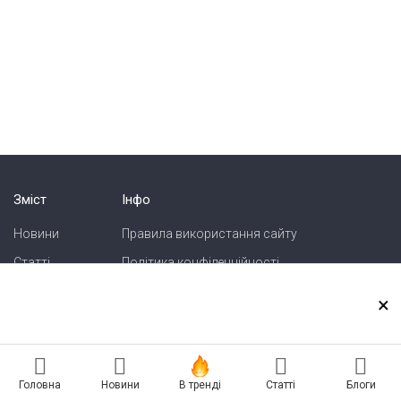
Зміст
Інфо
Новини
Правила використання сайту
Статті
Політика конфіденційності
Блоги
Карта сайту
×
Зв'язок
Реклама на сайті
Головна
Новини
В тренді
Статті
Блоги