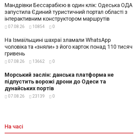
Мандрівки Бессарабією в один клік: Одеська ОДА
запустила Єдиний туристичний портал області з
інтерактивним конструктором маршрутів
07.08.26
10854
0
На Ізмаїльщині шахраї зламали WhatsApp
чоловіка та «зняли» з його карток понад 110 тисяч
гривень
07.08.26
13662
0
Морський заслін: данська платформа не
підпустить ворожі дрони до Одеси та
дунайських портів
07.08.26
23139
0
На часі