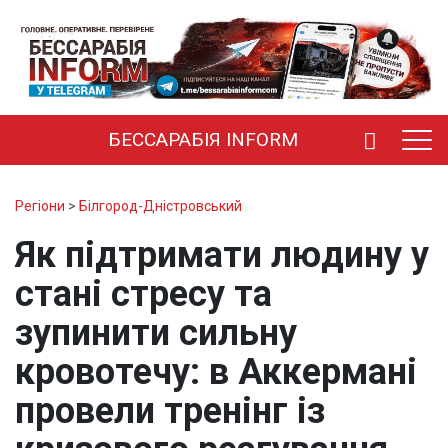
БЕССАРАБІЯ INFORM
Регіони
>
Білгород-Дністровський
Як підтримати людину у
стані стресу та
зупинити сильну
кровотечу: в Аккермані
провели тренінг із