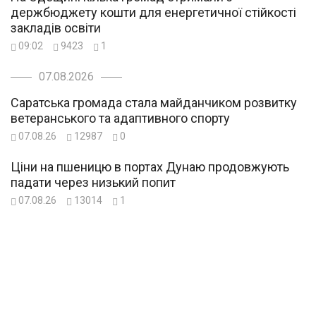
держбюджету кошти для енергетичної стійкості
закладів освіти
09:02
9423
1
07.08.2026
Саратська громада стала майданчиком розвитку
ветеранського та адаптивного спорту
07.08.26
12987
0
Ціни на пшеницю в портах Дунаю продовжують
падати через низький попит
07.08.26
13014
1