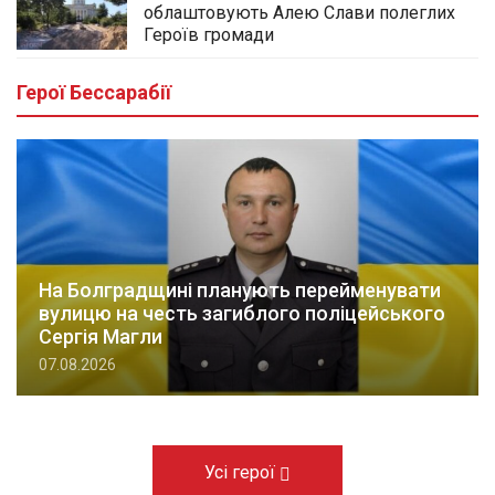
облаштовують Алею Слави полеглих
Героїв громади
Герої Бессарабії
На Болградщині планують перейменувати
вулицю на честь загиблого поліцейського
Сергія Магли
07.08.2026
Усі герої