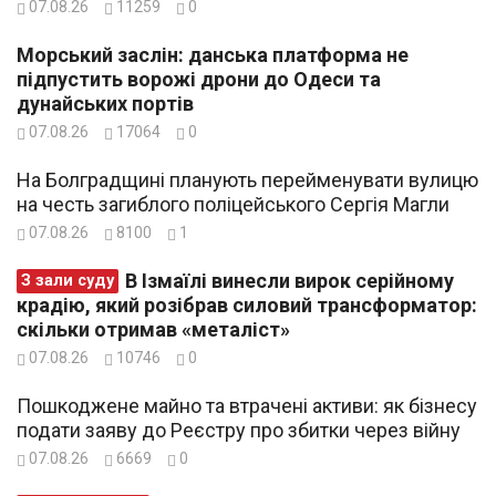
07.08.26
11259
0
Морський заслін: данська платформа не
підпустить ворожі дрони до Одеси та
дунайських портів
07.08.26
17064
0
На Болградщині планують перейменувати вулицю
на честь загиблого поліцейського Сергія Магли
07.08.26
8100
1
В Ізмаїлі винесли вирок серійному
З зали суду
крадію, який розібрав силовий трансформатор:
скільки отримав «металіст»
07.08.26
10746
0
Пошкоджене майно та втрачені активи: як бізнесу
подати заяву до Реєстру про збитки через війну
07.08.26
6669
0