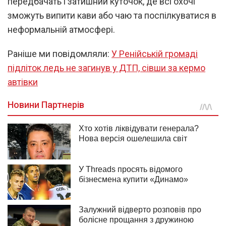
передбачать і затишний куточок, де всі охочі
зможуть випити кави або чаю та поспілкуватися в
неформальній атмосфері.
Раніше ми повідомляли:
У Ренійській громаді
підліток ледь не загинув у ДТП, сівши за кермо
автівки