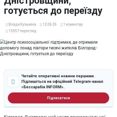
Дністровщини,
готується до переїзду
Влада Кузьміна
12.06.26
1
коментар
15957
перегляд
Читайте оперативні новини першими.
Підпишіться на офіційний Telegram-канал
«Бессарабія INFORM».
Підписатися