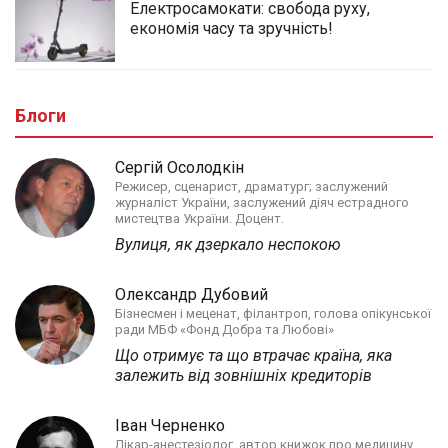
Електросамокати: свобода руху,
економія часу та зручність!
Блоги
Сергій Осолодкін
Режисер, сценарист, драматург; заслужений
журналіст України, заслужений діяч естрадного
мистецтва України. Доцент.
Вулиця, як дзеркало неспокою
Олександр Дубовий
Бізнесмен і меценат, філантроп, голова опікунської
ради МБФ «Фонд Добра та Любові»
Що отримує та що втрачає країна, яка
залежить від зовнішніх кредиторів
Іван Черненко
Лікар-анестезіолог, автор книжок про медицину,