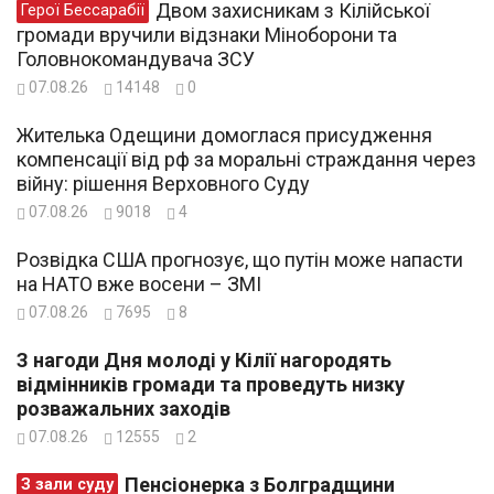
Двом захисникам з Кілійської
Герої Бессарабії
громади вручили відзнаки Міноборони та
Головнокомандувача ЗСУ
07.08.26
14148
0
Жителька Одещини домоглася присудження
компенсації від рф за моральні страждання через
війну: рішення Верховного Суду
07.08.26
9018
4
Розвідка США прогнозує, що путін може напасти
на НАТО вже восени – ЗМІ
07.08.26
7695
8
З нагоди Дня молоді у Кілії нагородять
відмінників громади та проведуть низку
розважальних заходів
07.08.26
12555
2
Пенсіонерка з Болградщини
З зали суду