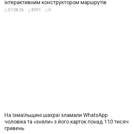
інтерактивним конструктором маршрутів
07.08.26
8991
0
На Ізмаїльщині шахраї зламали WhatsApp
чоловіка та «зняли» з його карток понад 110 тисяч
гривень