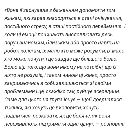
«Вона її заснувала з бажанням допомогти тим
жінкам, які зараз знаходяться в стані очікування,
постійного стресу, в стані постійного переймання. І
коли ці емоції починають висловлювати десь
поруч знайомим, близьким або просто навіть на
роботі колегам, їх мало хто може розуміти, їх мало
хто може почути, і це завдає ще більшого болю.
Болю від того, що вони нікому не потрібні, що їх
ніхто не розуміє, і таким чином ці жінки, просто
закриваючись в собі, залишаються зі своїми
проблемами і це, скажімо так, руйнує зсередини.
Саме для цього ця група існує — щоб доєдналися
ті жінки, які хочуть це висловити, хочуть
поділитися, розказати, як це боляче, як вони
переживають, підтримати одна одну», — розповіла