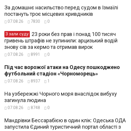
За домашнє насильство перед судом в Ізмаїлі
постануть троє місцевих кривдників
07.08.26
7830
0
23 роки без прав і понад 100 тисяч
З зали суду
гривень штрафів не зупинили: арцизький водій
знову сів за кермо та отримав вирок
07.08.26
8991
0
Під час ворожої атаки на Одесу пошкоджено
футбольний стадіон «Чорноморець»
07.08.26
8937
1
На узбережжі Чорного моря внаслідок вибуху
загинула людина
07.08.26
8748
0
Мандрівки Бессарабією в один клік: Одеська ОДА
запустила Єдиний туристичний портал області з