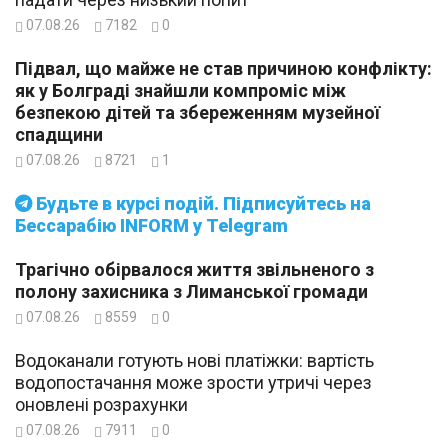
07.08.26
7182
0
Підвал, що майже не став причиною конфлікту:
як у Болграді знайшли компроміс між
безпекою дітей та збереженням музейної
спадщини
07.08.26
8721
1
Будьте в курсі подій. Підписуйтесь на
Бессарабію INFORM у Telegram
Трагічно обірвалося життя звільненого з
полону захисника з Лиманської громади
07.08.26
8559
0
Водоканали готують нові платіжки: вартість
водопостачання може зрости утричі через
оновлені розрахунки
07.08.26
7911
0