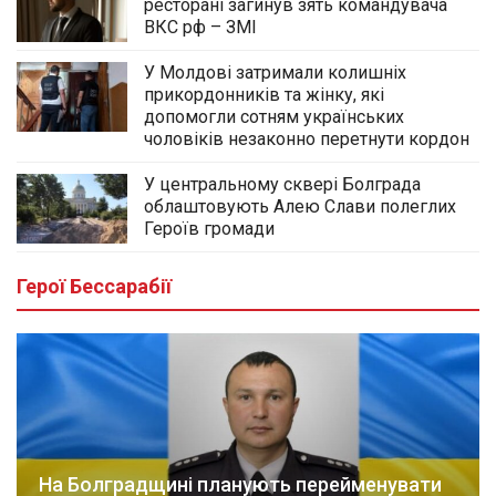
ресторані загинув зять командувача
ВКС рф – ЗМІ
У Молдові затримали колишніх
прикордонників та жінку, які
допомогли сотням українських
чоловіків незаконно перетнути кордон
У центральному сквері Болграда
облаштовують Алею Слави полеглих
Героїв громади
Герої Бессарабії
На Болградщині планують перейменувати