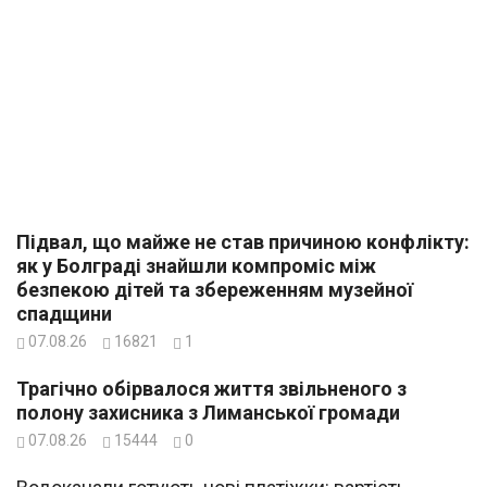
Підвал, що майже не став причиною конфлікту:
як у Болграді знайшли компроміс між
безпекою дітей та збереженням музейної
спадщини
07.08.26
16821
1
Трагічно обірвалося життя звільненого з
полону захисника з Лиманської громади
07.08.26
15444
0