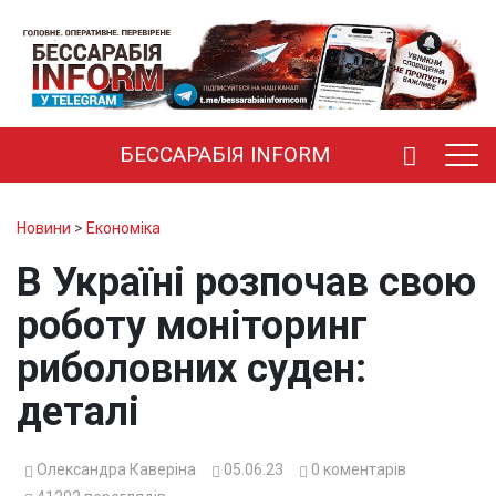
БЕССАРАБІЯ INFORM
Новини
>
Економіка
В Україні розпочав свою
роботу моніторинг
риболовних суден:
деталі
Олександра Каверіна
05.06.23
0
коментарів