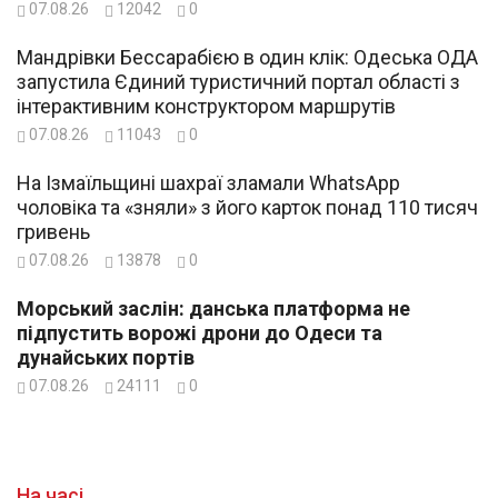
07.08.26
12042
0
Мандрівки Бессарабією в один клік: Одеська ОДА
запустила Єдиний туристичний портал області з
інтерактивним конструктором маршрутів
07.08.26
11043
0
На Ізмаїльщині шахраї зламали WhatsApp
чоловіка та «зняли» з його карток понад 110 тисяч
гривень
07.08.26
13878
0
Морський заслін: данська платформа не
підпустить ворожі дрони до Одеси та
дунайських портів
07.08.26
24111
0
На часі