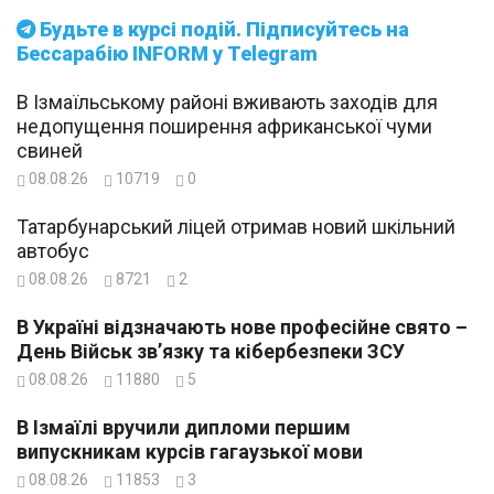
Будьте в курсі подій. Підписуйтесь на
Бессарабію INFORM у Telegram
В Ізмаїльському районі вживають заходів для
недопущення поширення африканської чуми
свиней
08.08.26
10719
0
Татарбунарський ліцей отримав новий шкільний
автобус
08.08.26
8721
2
В Україні відзначають нове професійне свято –
День Військ зв’язку та кібербезпеки ЗСУ
08.08.26
11880
5
В Ізмаїлі вручили дипломи першим
випускникам курсів гагаузької мови
08.08.26
11853
3