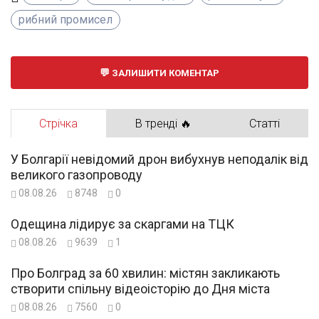
рибний промисел
ЗАЛИШИТИ КОМЕНТАР
Стрічка
В тренді 🔥
Статті
У Болгарії невідомий дрон вибухнув неподалік від
великого газопроводу
08.08.26
8748
0
Одещина лідирує за скаргами на ТЦК
08.08.26
9639
1
Про Болград за 60 хвилин: містян закликають
створити спільну відеоісторію до Дня міста
08.08.26
7560
0