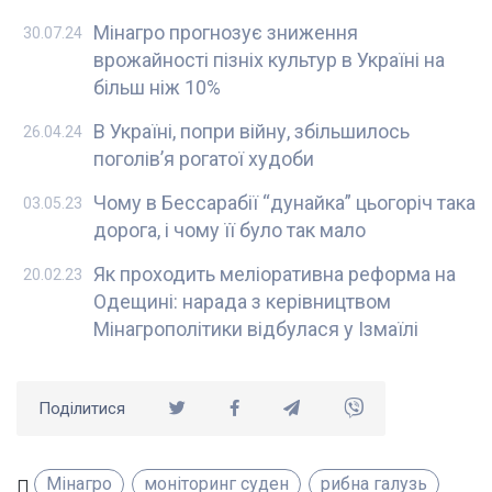
Мінагро прогнозує зниження
30.07.24
врожайності пізніх культур в Україні на
більш ніж 10%
В Україні, попри війну, збільшилось
26.04.24
поголів’я рогатої худоби
Чому в Бессарабії “дунайка” цьогоріч така
03.05.23
дорога, і чому її було так мало
Як проходить меліоративна реформа на
20.02.23
Одещині: нарада з керівництвом
Мінагрополітики відбулася у Ізмаїлі
Поділитися
Мінагро
моніторинг суден
рибна галузь