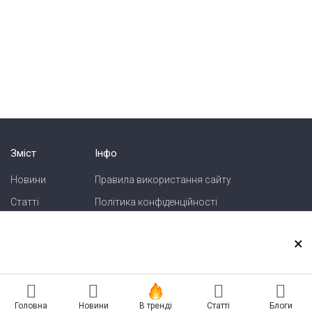
Зміст
Інфо
Новини
Правила використання сайту
Статті
Політика конфіденційності
Блоги
Карта сайту
×
Зв'язок
Реклама на сайті
Головна
Новини
В тренді
Статті
Блоги
Есть новость? Присылайте — разместим!