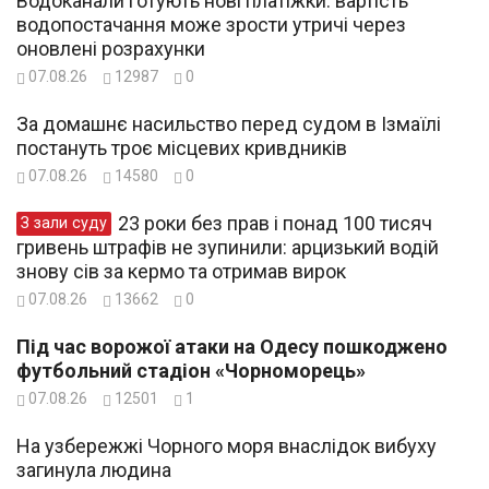
Водоканали готують нові платіжки: вартість
водопостачання може зрости утричі через
оновлені розрахунки
07.08.26
12987
0
За домашнє насильство перед судом в Ізмаїлі
постануть троє місцевих кривдників
07.08.26
14580
0
23 роки без прав і понад 100 тисяч
З зали суду
гривень штрафів не зупинили: арцизький водій
знову сів за кермо та отримав вирок
07.08.26
13662
0
Під час ворожої атаки на Одесу пошкоджено
футбольний стадіон «Чорноморець»
07.08.26
12501
1
На узбережжі Чорного моря внаслідок вибуху
загинула людина