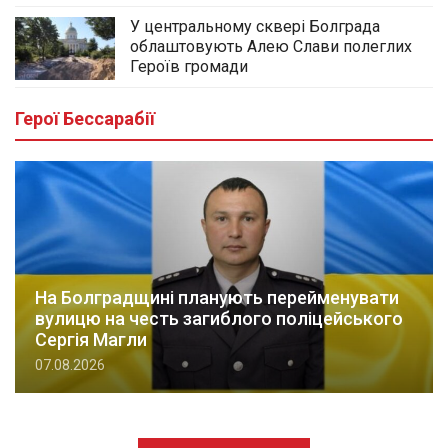
У центральному сквері Болграда
облаштовують Алею Слави полеглих
Героїв громади
Герої Бессарабії
На Болградщині планують перейменувати
вулицю на честь загиблого поліцейського
Сергія Магли
07.08.2026