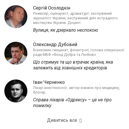
Сергій Осолодкін
Режисер, сценарист, драматург; заслужений
журналіст України, заслужений діяч естрадного
мистецтва України. Доцент.
Вулиця, як дзеркало неспокою
Олександр Дубовий
Бізнесмен і меценат, філантроп, голова опікунської
ради МБФ «Фонд Добра та Любові»
Що отримує та що втрачає країна, яка
залежить від зовнішніх кредиторів
Іван Черненко
Лікар-анестезіолог, автор книжок про медицину,
блогер.
Справа лікарів «Одрексу» – це не про
помилку
Дивитись все