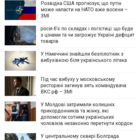
Розвідка США прогнозує, що путін
може напасти на НАТО вже восени –
ЗМІ
росія б’є по складах і логістиці: що буде
з цінами та чи загрожує Україні дефіцит
товарів
У Німеччині знайшли безпілотник з
вибухівкою біля українського літака
Під час вибуху у московському
ресторані загинув зять командувача
ВКС рф – ЗМІ
У Молдові затримали колишніх
прикордонників та жінку, які
допомогли сотням українських
чоловіків незаконно перетнути кордон
У центральному сквері Болграда