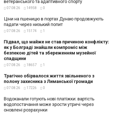
ветеранського та адаптивного спорту
07.08.26
14958
0
Ціни на пшеницю в портах Дунаю продовжують
падати через низький попит
07.08.26
15174
1
Підвал, що майже не став причиною конфлікту:
як у Болграді знайшли компроміс між
безпекою дітей та збереженням музейної
спадщини
07.08.26
18657
1
Трагічно обірвалося життя звільненого з
полону захисника з Лиманської громади
07.08.26
17226
0
Водоканали готують нові платіжки: вартість
водопостачання може зрости утричі через
оновлені розрахунки