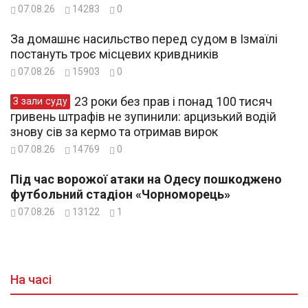
07.08.26
14283
0
За домашнє насильство перед судом в Ізмаїлі
постануть троє місцевих кривдників
07.08.26
15903
0
23 роки без прав і понад 100 тисяч
З зали суду
гривень штрафів не зупинили: арцизький водій
знову сів за кермо та отримав вирок
07.08.26
14769
0
Під час ворожої атаки на Одесу пошкоджено
футбольний стадіон «Чорноморець»
07.08.26
13122
1
На часі