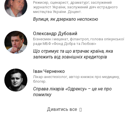
Режисер, сценарист, драматург; заслужений
журналіст України, заслужений діяч естрадного
мистецтва України. Доцент.
Вулиця, як дзеркало неспокою
Олександр Дубовий
Бізнесмен і меценат, філантроп, голова опікунської
ради МБФ «Фонд Добра та Любові»
Що отримує та що втрачає країна, яка
залежить від зовнішніх кредиторів
Іван Черненко
Лікар-анестезіолог, автор книжок про медицину,
блогер.
Справа лікарів «Одрексу» – це не про
помилку
Дивитись все