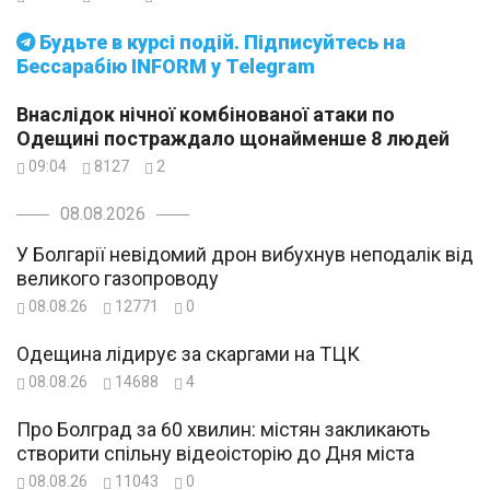
Будьте в курсі подій. Підписуйтесь на
Бессарабію INFORM у Telegram
Внаслідок нічної комбінованої атаки по
Одещині постраждало щонайменше 8 людей
09:04
8127
2
08.08.2026
У Болгарії невідомий дрон вибухнув неподалік від
великого газопроводу
08.08.26
12771
0
Одещина лідирує за скаргами на ТЦК
08.08.26
14688
4
Про Болград за 60 хвилин: містян закликають
створити спільну відеоісторію до Дня міста
08.08.26
11043
0