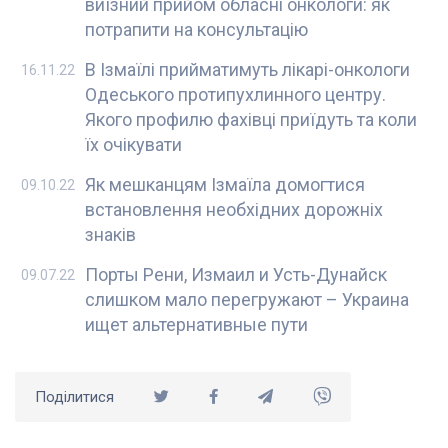
виїзний прийом обласні онкологи: як
потрапити на консультацію
В Ізмаїлі прийматимуть лікарі-онкологи
16.11.22
Одеського протипухлинного центру.
Якого профилю фахівці приїдуть та коли
їх очікувати
Як мешканцям Ізмаїла домогтися
09.10.22
встановлення необхідних дорожніх
знаків
Порты Рени, Измаил и Усть-Дунайск
09.07.22
слишком мало перегружают – Украина
ищет альтернативные пути
Поділитися