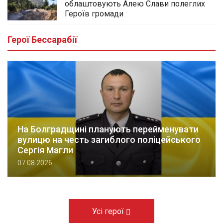
облаштовують Алею Слави полеглих
Героїв громади
Герої Бессарабії
На Болградщині планують перейменувати
вулицю на честь загиблого поліцейського
Сергія Магли
07.08.2026
Усі герої