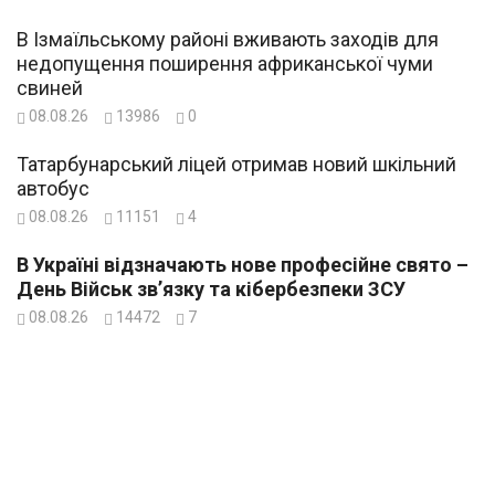
В Ізмаїльському районі вживають заходів для
недопущення поширення африканської чуми
свиней
08.08.26
13986
0
Татарбунарський ліцей отримав новий шкільний
автобус
08.08.26
11151
4
В Україні відзначають нове професійне свято –
День Військ зв’язку та кібербезпеки ЗСУ
08.08.26
14472
7