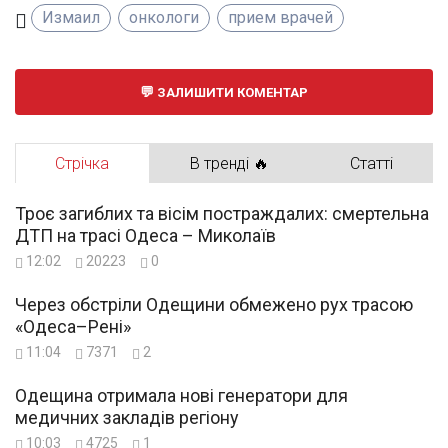
Измаил
онкологи
прием врачей
ЗАЛИШИТИ КОМЕНТАР
Стрічка
В тренді 🔥
Статті
Троє загиблих та вісім постраждалих: смертельна
ДТП на трасі Одеса – Миколаїв
12:02
20223
0
Через обстріли Одещини обмежено рух трасою
«Одеса–Рені»
11:04
7371
2
Одещина отримала нові генератори для
медичних закладів регіону
10:03
4725
1