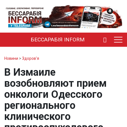
БЕССАРАБІЯ INFORM
Новини
>
Здоров'я
В Измаиле
возобновляют прием
онкологи Одесского
регионального
клинического