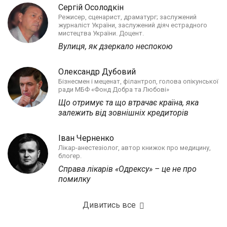
Сергій Осолодкін
Режисер, сценарист, драматург; заслужений
журналіст України, заслужений діяч естрадного
мистецтва України. Доцент.
Вулиця, як дзеркало неспокою
Олександр Дубовий
Бізнесмен і меценат, філантроп, голова опікунської
ради МБФ «Фонд Добра та Любові»
Що отримує та що втрачає країна, яка
залежить від зовнішніх кредиторів
Іван Черненко
Лікар-анестезіолог, автор книжок про медицину,
блогер.
Справа лікарів «Одрексу» – це не про
помилку
Дивитись все