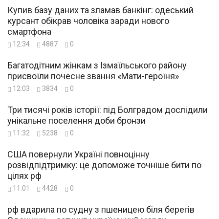
Купив базу даних та зламав банкінг: одеський
курсант обікрав чоловіка заради нового
смартфона
12:34
4887
0
Багатодітним жінкам з Ізмаїльського району
присвоїли почесне звання «Мати-героїня»
12:03
3834
0
Три тисячі років історії: під Болградом дослідили
унікальне поселення доби бронзи
11:32
5238
0
США повернули Україні повноцінну
розвідпідтримку: це допоможе точніше бити по
цілях рф
11:01
4428
0
рф вдарила по судну з пшеницею біля берегів