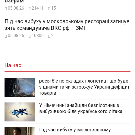
озерам
05.08.26
21411
15
Під час вибуху у московському ресторані загинув
зять командувача ВКС рф – ЗМІ
05.08.26
10800
2
На часі
росія б’є по складах і логістиці: що буде
з цінами та чи загрожує Україні дефіцит
товарів
У Німеччині знайшли безпілотник з
вибухівкою біля українського літака
Під час вибуху у московському