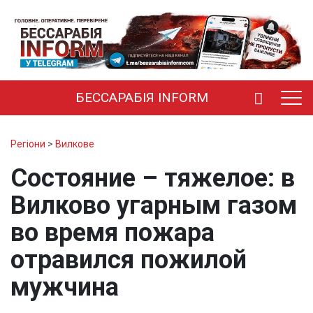
БЕССАРАБІЯ INFORM
Регіони
>
Вилкове
Состояние – тяжелое: в
Вилково угарным газом
во время пожара
отравился пожилой
мужчина