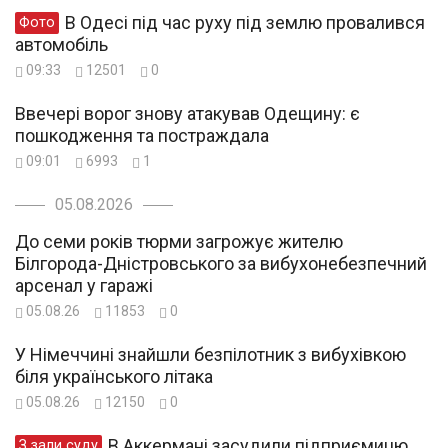
В Одесі під час руху під землю провалився
Фото
автомобіль
09:33
12501
0
Ввечері ворог знову атакував Одещину: є
пошкодження та постраждала
09:01
6993
1
05.08.2026
До семи років тюрми загрожує жителю
Білгорода-Дністровського за вибухонебезпечний
арсенал у гаражі
05.08.26
11853
0
У Німеччині знайшли безпілотник з вибухівкою
біля українського літака
05.08.26
12150
0
В Аккермані засудили підприємицю,
З зали суду