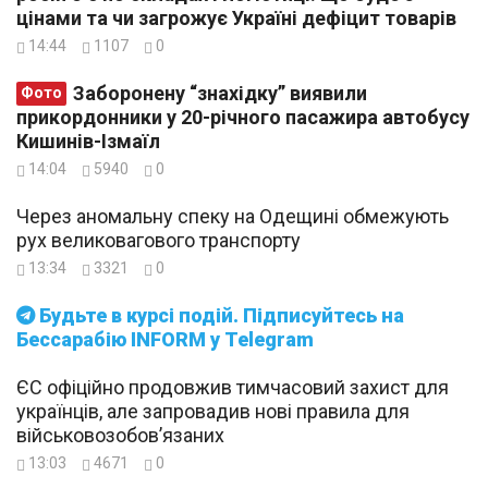
цінами та чи загрожує Україні дефіцит товарів
14:44
1107
0
Заборонену “знахідку” виявили
Фото
прикордонники у 20-річного пасажира автобусу
Кишинів-Ізмаїл
14:04
5940
0
Через аномальну спеку на Одещині обмежують
рух великовагового транспорту
13:34
3321
0
Будьте в курсі подій. Підписуйтесь на
Бессарабію INFORM у Telegram
ЄС офіційно продовжив тимчасовий захист для
українців, але запровадив нові правила для
військовозобов’язаних
13:03
4671
0