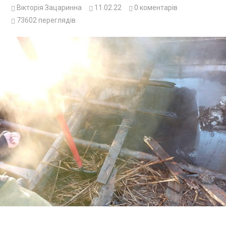
Вікторія Зацаринна
11.02.22
0
коментарів
73602
переглядів