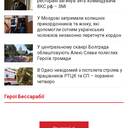
ресторані загинув зять командувача
ВКС рф – ЗМІ
У Молдові затримали колишніх
прикордонників та жінку, які
допомогли сотням українських
чоловіків незаконно перетнути кордон
У центральному сквері Болграда
облаштовують Алею Слави полеглих
Героїв громади
В Одесі невідомий з пістолета стріляв у
працівників РТЦК та СП – поранені
У центральному сквері Болграда
четверо
облаштовують Алею Слави полеглих
Героїв громади
Герої Бессарабії
03.08.2026