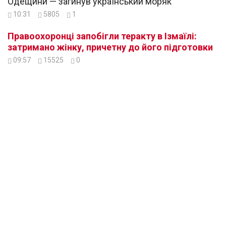
Одещини — загинув український моряк
10:31
5805
1
Правоохоронці запобігли теракту в Ізмаїлі:
затримано жінку, причетну до його підготовки
09:57
15525
0