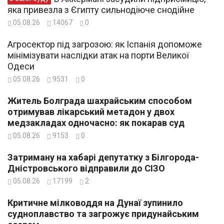
яка привезла з Єгипту сильнодіюче снодійне
05.08.26
14067
0
Агросектор під загрозою: як Іспанія допоможе
мінімізувати наслідки атак на порти Великої
Одеси
05.08.26
9531
0
Житель Болграда шахрайським способом
отримував лікарський метадон у двох
медзакладах одночасно: як покарав суд
05.08.26
9153
0
Затриману на хабарі депутатку з Білгорода-
Дністровського відправили до СІЗО
05.08.26
17199
2
Критичне мілководдя на Дунаї зупинило
судноплавство та загрожує придунайським