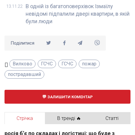
В одній із багатоповерхівок Ізмаїлу
13.11.22
невідомі підпалили двері квартири, в якій
були люди
Поділитися
Вилково
ГСЧС
ГСЧС
пожар
пострадавший
ЗАЛИШИТИ КОМЕНТАР
Стрічка
В тренді 🔥
Статті
росія б’є по складах і логістиці: що буде з