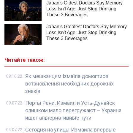
Читайте також:
Як мешканцям Ізмаїла домогтися
09.10.22
встановлення необхідних дорожніх
знаків
Порты Рени, Измаил и Усть-Дунайск
09.07.22
слишком мало перегружают – Украина
ищет альтернативные пути
Сегодня на улицы Измаила впервые
04.07.22