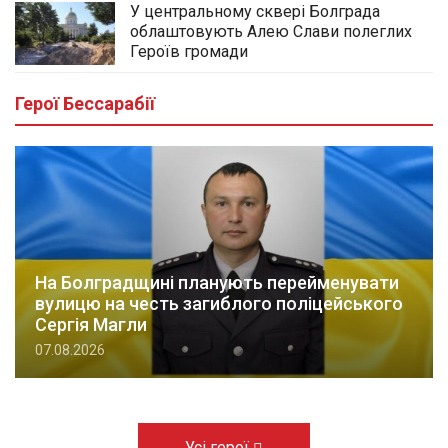
У центральному сквері Болграда
облаштовують Алею Слави полеглих
Героїв громади
Герої Бессарабії
На Болградщині планують перейменувати
вулицю на честь загиблого поліцейського
Сергія Магли
07.08.2026
Усі герої