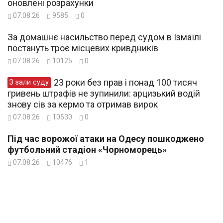
оновлені розрахунки
07.08.26
9585
0
За домашнє насильство перед судом в Ізмаїлі
постануть троє місцевих кривдників
07.08.26
10125
0
23 роки без прав і понад 100 тисяч
З зали суду
гривень штрафів не зупинили: арцизький водій
знову сів за кермо та отримав вирок
07.08.26
10530
0
Під час ворожої атаки на Одесу пошкоджено
футбольний стадіон «Чорноморець»
07.08.26
10476
1