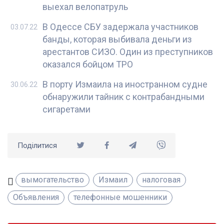
выехал велопатруль
В Одессе СБУ задержала участников
03.07.22
банды, которая выбивала деньги из
арестантов СИЗО. Один из преступников
оказался бойцом ТРО
В порту Измаила на иностранном судне
30.06.22
обнаружили тайник с контрабандными
сигаретами
Поділитися
вымогательство
Измаил
налоговая
Объявления
телефонные мошенники