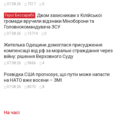
07.08.26
7317
0
Двом захисникам з Кілійської
Герої Бессарабії
громади вручили відзнаки Міноборони та
Головнокомандувача ЗСУ
07.08.26
15714
0
Жителька Одещини домоглася присудження
компенсації від рф за моральні страждання через
війну: рішення Верховного Суду
07.08.26
9666
4
Розвідка США прогнозує, що путін може напасти
на НАТО вже восени – ЗМІ
07.08.26
8073
8
На часі