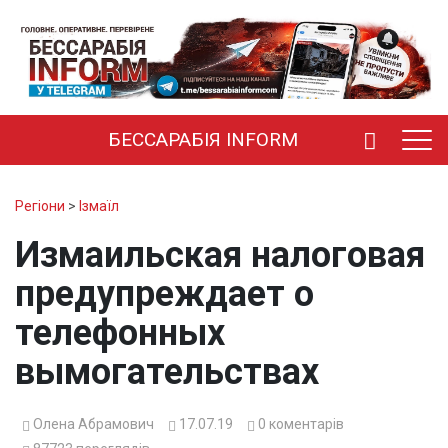
БЕССАРАБІЯ INFORM
Регіони
>
Ізмаїл
Измаильская налоговая
предупреждает о
телефонных
вымогательствах
Олена Абрамович
17.07.19
0
коментарів