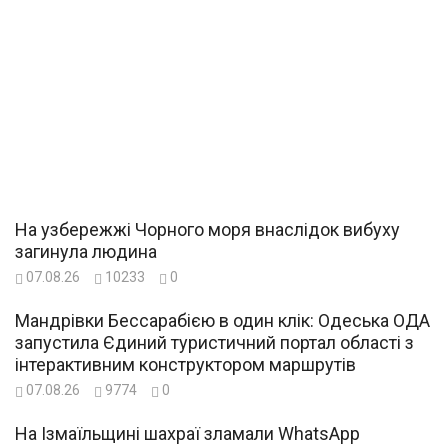
На узбережжі Чорного моря внаслідок вибуху
загинула людина
07.08.26
10233
0
Мандрівки Бессарабією в один клік: Одеська ОДА
запустила Єдиний туристичний портал області з
інтерактивним конструктором маршрутів
07.08.26
9774
0
На Ізмаїльщині шахраї зламали WhatsApp