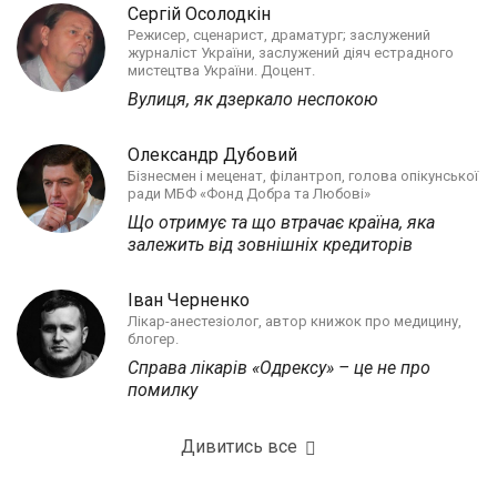
Сергій Осолодкін
Режисер, сценарист, драматург; заслужений
журналіст України, заслужений діяч естрадного
мистецтва України. Доцент.
Вулиця, як дзеркало неспокою
Олександр Дубовий
Бізнесмен і меценат, філантроп, голова опікунської
ради МБФ «Фонд Добра та Любові»
Що отримує та що втрачає країна, яка
залежить від зовнішніх кредиторів
Іван Черненко
Лікар-анестезіолог, автор книжок про медицину,
блогер.
Справа лікарів «Одрексу» – це не про
помилку
Дивитись все