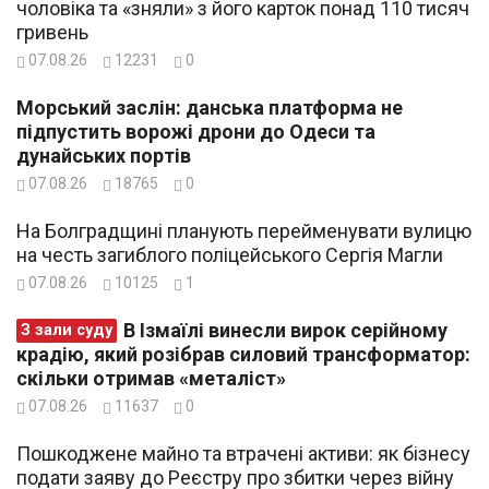
чоловіка та «зняли» з його карток понад 110 тисяч
гривень
07.08.26
12231
0
Морський заслін: данська платформа не
підпустить ворожі дрони до Одеси та
дунайських портів
07.08.26
18765
0
На Болградщині планують перейменувати вулицю
на честь загиблого поліцейського Сергія Магли
07.08.26
10125
1
В Ізмаїлі винесли вирок серійному
З зали суду
крадію, який розібрав силовий трансформатор:
скільки отримав «металіст»
07.08.26
11637
0
Пошкоджене майно та втрачені активи: як бізнесу
подати заяву до Реєстру про збитки через війну