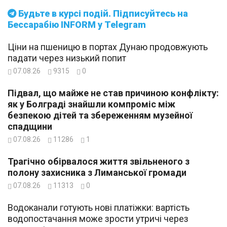
Будьте в курсі подій. Підписуйтесь на
Бессарабію INFORM у Telegram
Ціни на пшеницю в портах Дунаю продовжують
падати через низький попит
07.08.26
9315
0
Підвал, що майже не став причиною конфлікту:
як у Болграді знайшли компроміс між
безпекою дітей та збереженням музейної
спадщини
07.08.26
11286
1
Трагічно обірвалося життя звільненого з
полону захисника з Лиманської громади
07.08.26
11313
0
Водоканали готують нові платіжки: вартість
водопостачання може зрости утричі через