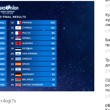
1
Ку
ку
см
1
Ба
пр
1
Тр
до
1
СШ
ро
по
1
-r4ogr7s
рф