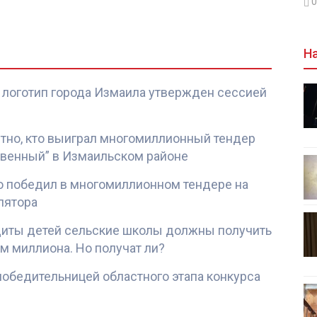
0
На
логотип города Измаила утвержден сессией
стно, кто выиграл многомиллионный тендер
твенный” в Измаильском районе
то победил в многомиллионном тендере на
лятора
щиты детей сельские школы должны получить
м миллиона. Но получат ли?
победительницей областного этапа конкурса