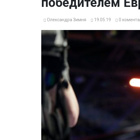
победителем Ев
Олександра Зимня
19.05.19
0
комента