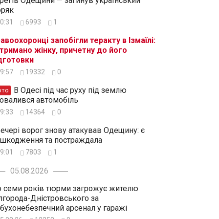
регів Одещини — загинув український
ряк
0:31
6993
1
авоохоронці запобігли теракту в Ізмаїлі:
тримано жінку, причетну до його
дготовки
9:57
19332
0
В Одесі під час руху під землю
ото
овалився автомобіль
9:33
14364
0
ечері ворог знову атакував Одещину: є
шкодження та постраждала
9:01
7803
1
05.08.2026
 семи років тюрми загрожує жителю
лгорода-Дністровського за
бухонебезпечний арсенал у гаражі