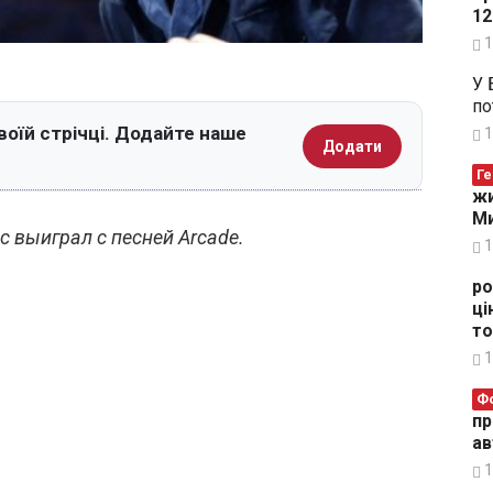
12
1
У 
по
воїй стрічці. Додайте наше
1
Додати
Ге
жи
Ми
 выиграл с песней Arcade.
1
ро
ці
то
1
Ф
пр
ав
1