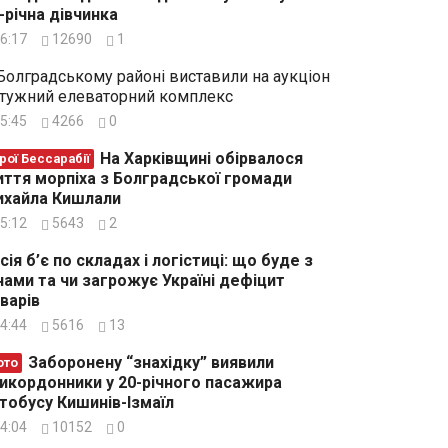
-річна дівчинка
6:17
12690
1
Болградському районі виставили на аукціон
тужний елеваторний комплекс
5:45
4266
0
На Харківщині обірвалося
рої Бессарабії
ття морпіха з Болградської громади
хайла Кишлали
5:12
5643
2
сія б’є по складах і логістиці: що буде з
нами та чи загрожує Україні дефіцит
варів
4:44
5616
13
Заборонену “знахідку” виявили
ото
икордонники у 20-річного пасажира
тобусу Кишинів-Ізмаїл
4:04
10152
0