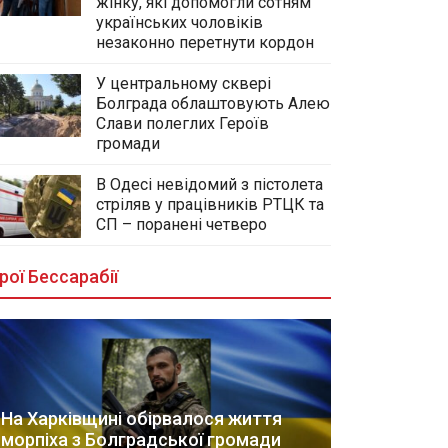
жінку, які допомогли сотням
українських чоловіків
незаконно перетнути кордон
У центральному сквері
Болграда облаштовують Алею
Слави полеглих Героїв
громади
В Одесі невідомий з пістолета
стріляв у працівників РТЦК та
СП – поранені четверо
рої Бессарабії
На Харківщині обірвалося життя
морпіха з Болградської громади