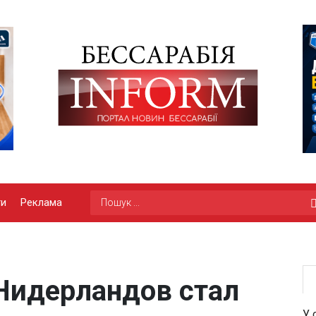
ги
Реклама
Нидерландов стал
У 