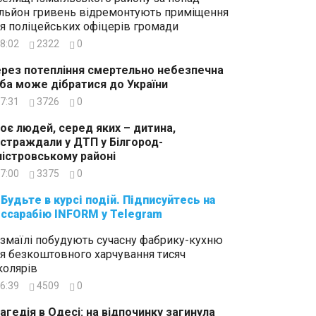
льйон гривень відремонтують приміщення
я поліцейських офіцерів громади
8:02
2322
0
рез потепління смертельно небезпечна
ба може дібратися до України
7:31
3726
0
оє людей, серед яких – дитина,
страждали у ДТП у Білгород-
істровському районі
7:00
3375
0
суйтесь на
ссарабію INFORM у Telegram
Ізмаїлі побудують сучасну фабрику-кухню
я безкоштовного харчування тисяч
олярів
6:39
4509
0
агедія в Одесі: на відпочинку загинула