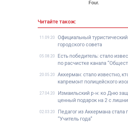
Читайте також:
Официальный туристический 
11.09.20
городского совета
Есть победитель: стало изве
05.08.20
по расчистке канала “Общес
Аккерман: стало известно, к
20.05.20
капремонт полицейского изо
Измаильский р-н: ко Дню за
27.04.20
ценный подарок на 2 с лишни
Педагог из Аккермана стала 
02.03.20
“Учитель года”