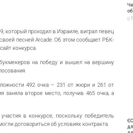
Че
об
1
9, который проходил в Израиле, виграл певец
своей песней Arcade. Об этом сообщает РБК-
сайт конкурса.
 букмекеров на победу и вышел на вершину
лосования.
ложности 492 очка – 231 от жюри и 261 от
я заняла второе место, получив 465 очка, а
 участия в конкурсе, поскольку победитель
ЄС
могли договориться об условиях контракта.
дл
дл