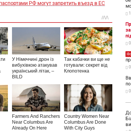
бе
паспортами РФ могут запретить въезд в ЕС
мо
1
Пр
за
пі
0
Ф
пр
0
Вв
по
0
До
Бі
ви