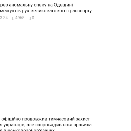
рез аномальну спеку на Одещині
межують рух великовагового транспорту
3:34
4968
0
 офіційно продовжив тимчасовий захист
я українців, але запровадив нові правила
я військовозобов’язаних