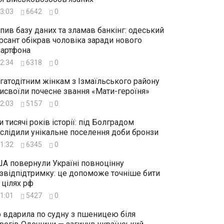
3:03
6642
0
пив базу даних та зламав банкінг: одеський
рсант обікрав чоловіка заради нового
артфона
2:34
6318
0
гатодітним жінкам з Ізмаїльського району
исвоїли почесне звання «Мати-героїня»
2:03
5157
0
и тисячі років історії: під Болградом
слідили унікальне поселення доби бронзи
1:32
6345
0
А повернули Україні повноцінну
звідпідтримку: це допоможе точніше бити
 цілях рф
1:01
5427
0
 вдарила по судну з пшеницею біля