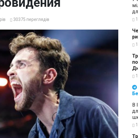
ровидения
мі
дл
1
рів
30375
переглядів
Че
ри
1
Тр
по
Дн
1
Будьте в курсі подій. Підпи
Бе
В 
дл
шк
1
Тр