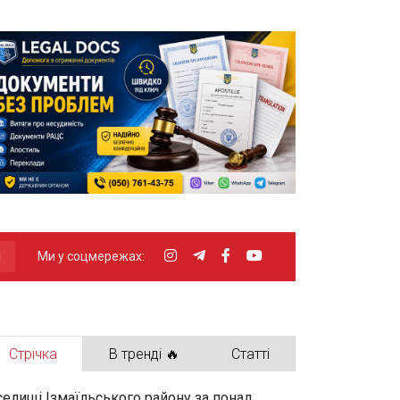
Ми у соцмережах:
Стрічка
В тренді 🔥
Статті
селищі Ізмаїльського району за понад