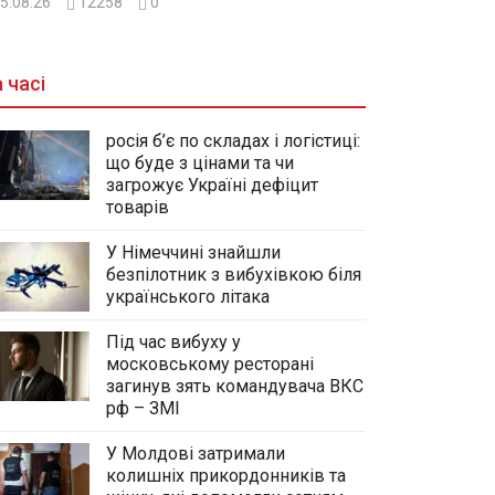
5.08.26
12258
0
 часі
росія б’є по складах і логістиці:
що буде з цінами та чи
загрожує Україні дефіцит
товарів
У Німеччині знайшли
безпілотник з вибухівкою біля
українського літака
Під час вибуху у
московському ресторані
загинув зять командувача ВКС
рф – ЗМІ
У Молдові затримали
колишніх прикордонників та