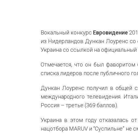
Вокальный конкурс
Евровидение
201
из Нидерландов Дункан Лоуренс со 
Украина со ссылкой на официальный 
Отмечается, что он был фаворитом
списка лидеров после публичного го
Дункан Лоуренс получил в общей с
международного телевидения. Итали
Россия – третье (369 баллов).
Украина в этом году отказалась от
нацотбора MARUV и “Суспильне” не с