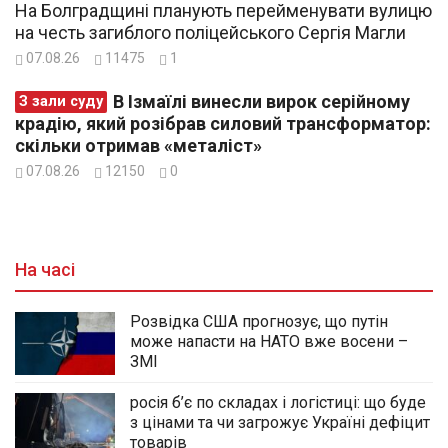
На Болградщині планують перейменувати вулицю
на честь загиблого поліцейського Сергія Магли
07.08.26
11475
1
В Ізмаїлі винесли вирок серійному
З зали суду
крадію, який розібрав силовий трансформатор:
скільки отримав «металіст»
07.08.26
12150
0
На часі
Розвідка США прогнозує, що путін
може напасти на НАТО вже восени –
ЗМІ
росія б’є по складах і логістиці: що буде
з цінами та чи загрожує Україні дефіцит
товарів