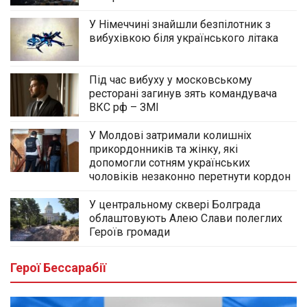
У Німеччині знайшли безпілотник з
вибухівкою біля українського літака
Під час вибуху у московському
ресторані загинув зять командувача
ВКС рф – ЗМІ
У Молдові затримали колишніх
прикордонників та жінку, які
допомогли сотням українських
чоловіків незаконно перетнути кордон
У центральному сквері Болграда
облаштовують Алею Слави полеглих
Героїв громади
Герої Бессарабії