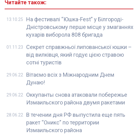
Читайте також:
На фестивалі “Юшка-Fest” у Білгороді-
13.10.25
Дністровському перше місце у змаганнях
кухарів виборола 808 бригада
Секрет справжньої липованської юшки –
01.11.23
від вилківця, який годує цією стравою
сотні туристів
Вітаємо всіх з Міжнародним Днем
29.06.22
Дунаю!
Оккупанты снова атаковали побережье
29.06.22
Измаильского района двумя ракетами
В течении дня РФ выпустила еще пять
28.06.22
ракет “Оникс” по территории
Измаильского района