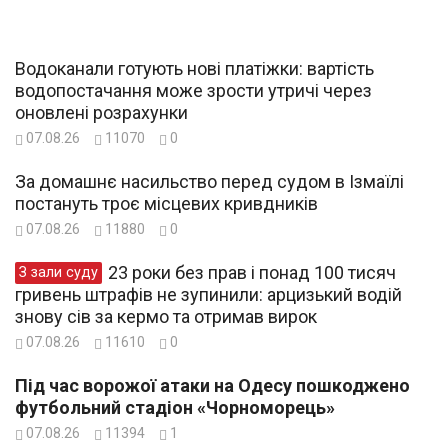
Водоканали готують нові платіжки: вартість
водопостачання може зрости утричі через
оновлені розрахунки
07.08.26
11070
0
За домашнє насильство перед судом в Ізмаїлі
постануть троє місцевих кривдників
07.08.26
11880
0
23 роки без прав і понад 100 тисяч
З зали суду
гривень штрафів не зупинили: арцизький водій
знову сів за кермо та отримав вирок
07.08.26
11610
0
Під час ворожої атаки на Одесу пошкоджено
футбольний стадіон «Чорноморець»
07.08.26
11394
1