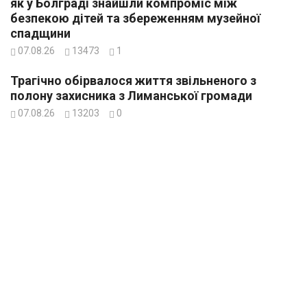
як у Болграді знайшли компроміс між
безпекою дітей та збереженням музейної
спадщини
07.08.26
13473
1
Трагічно обірвалося життя звільненого з
полону захисника з Лиманської громади
07.08.26
13203
0