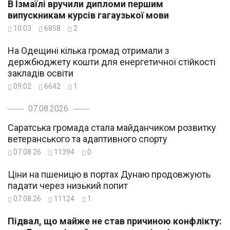
В Ізмаїлі вручили дипломи першим
випускникам курсів гагаузької мови
10:03
6858
2
На Одещині кілька громад отримали з
держбюджету кошти для енергетичної стійкості
закладів освіти
09:02
6642
1
07.08.2026
Саратська громада стала майданчиком розвитку
ветеранського та адаптивного спорту
07.08.26
11394
0
Ціни на пшеницю в портах Дунаю продовжують
падати через низький попит
07.08.26
11124
1
Підвал, що майже не став причиною конфлікту: