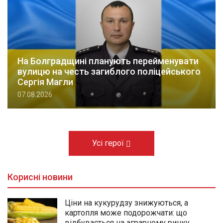
На Болградщині планують перейменувати
вулицю на честь загиблого поліцейського
Сергія Магли
07.08.2026
Усі герої
Корисні новини
Ціни на кукурудзу знижуються, а
картопля може подорожчати: що
відбувається на аграрному ринку