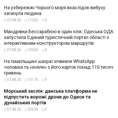
На узбережжі Чорного моря внаслідок вибуху
загинула людина
07.08.26
11205
0
Мандрівки Бессарабією в один клік: Одеська ОДА
запустила Єдиний туристичний портал області з
інтерактивним конструктором маршрутів
07.08.26
10260
0
На Ізмаїльщині шахраї зламали WhatsApp
чоловіка та «зняли» з його карток понад 110 тисяч
гривень
07.08.26
13176
0
Морський заслін: данська платформа не
підпустить ворожі дрони до Одеси та
дунайських портів
07.08.26
20628
0