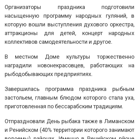
Организаторы праздника подготовили
насыщенную программу народных гуляний, в
которую вошли выступления духового оркестра,
аттракционы для детей, концерт народных
коллективов самодеятельности и другое.
В местном Доме культуры торжественно
наградили новонекрасовцев, работающих на
рыбодобывающих предприятиях.
Завершилась программа праздника рыбным
застольем, главным блюдом которого стала уха,
приготовленная по бессарабским традициям.
Отпраздновали День рыбака также в Лиманском
и Ренийском (40% территории которого занимают
водоемы) районах. Именно в Ренийском рйоне