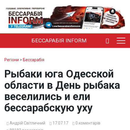
БЕССАРАБІЯ INFORM
Регіони
>
Бессарабія
Рыбаки юга Одесской
области в День рыбака
веселились и ели
бессарабскую уху
Андрій Світличний
17.07.17
0
коментарів