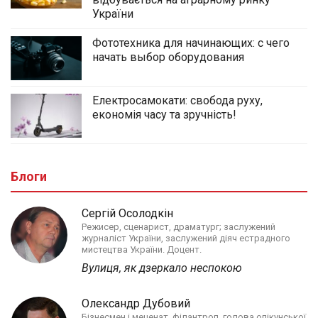
України
Фототехника для начинающих: с чего
начать выбор оборудования
Електросамокати: свобода руху,
економія часу та зручність!
Блоги
Сергій Осолодкін
Режисер, сценарист, драматург; заслужений
журналіст України, заслужений діяч естрадного
мистецтва України. Доцент.
Вулиця, як дзеркало неспокою
Олександр Дубовий
Бізнесмен і меценат, філантроп, голова опікунської