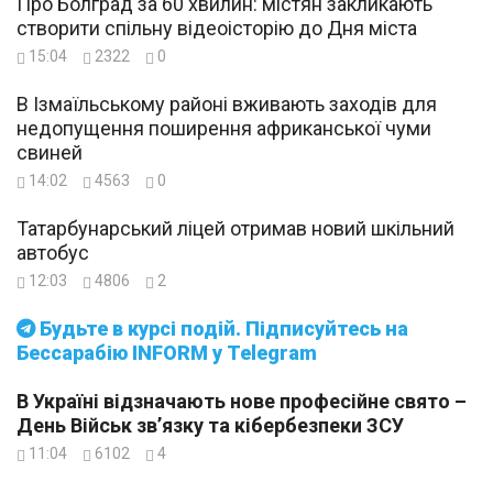
Про Болград за 60 хвилин: містян закликають
створити спільну відеоісторію до Дня міста
15:04
2322
0
В Ізмаїльському районі вживають заходів для
недопущення поширення африканської чуми
свиней
14:02
4563
0
Татарбунарський ліцей отримав новий шкільний
автобус
12:03
4806
2
Будьте в курсі подій. Підписуйтесь на
Бессарабію INFORM у Telegram
В Україні відзначають нове професійне свято –
День Військ зв’язку та кібербезпеки ЗСУ
11:04
6102
4