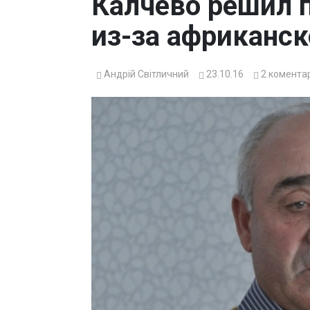
Калчево решил п
из-за африканс
Андрій Світличний
23.10.16
2
комента