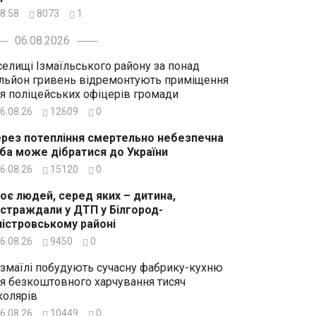
8:58
8073
1
06.08.2026
селищі Ізмаїльського району за понад
льйон гривень відремонтують приміщення
я поліцейських офіцерів громади
6.08.26
12609
0
рез потепління смертельно небезпечна
ба може дібратися до України
6.08.26
15120
0
оє людей, серед яких – дитина,
страждали у ДТП у Білгород-
істровському районі
6.08.26
9450
0
Ізмаїлі побудують сучасну фабрику-кухню
я безкоштовного харчування тисяч
олярів
6.08.26
10449
0