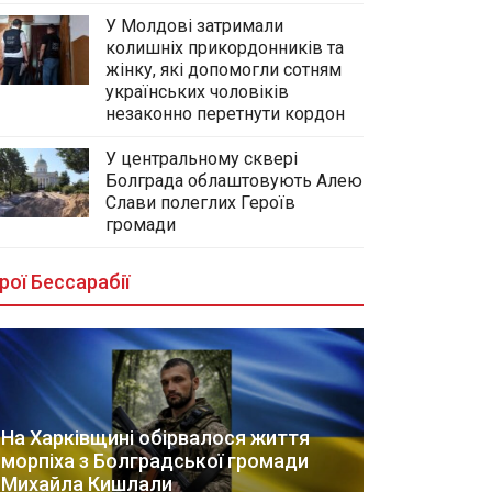
У Молдові затримали
колишніх прикордонників та
жінку, які допомогли сотням
українських чоловіків
незаконно перетнути кордон
У центральному сквері
Болграда облаштовують Алею
Слави полеглих Героїв
громади
рої Бессарабії
На Харківщині обірвалося життя
морпіха з Болградської громади
Михайла Кишлали