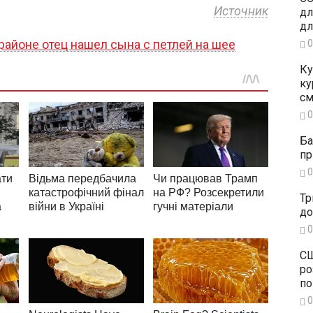
Источник
дл
дл
районе отец нашел сына с петлей на шее
0
Ку
ку
см
0
Ба
пр
0
Тр
до
0
СШ
ро
по
0