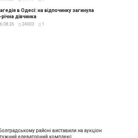
агедія в Одесі: на відпочинку загинула
-річна дівчинка
6.08.26
24003
1
Болградському районі виставили на аукціон
тужний елеваторний комплекс