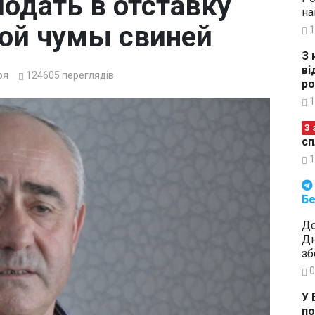
одать в отставку
на
кой чумы свиней
1
З 
ві
ря
124605
переглядів
ро
1
З 
сп
1
Будьте в курсі подій. Підпи
Бе
До
Дн
зб
0
У 
по