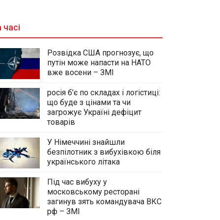
 часі
Розвідка США прогнозує, що
путін може напасти на НАТО
вже восени – ЗМІ
росія б’є по складах і логістиці:
що буде з цінами та чи
загрожує Україні дефіцит
товарів
У Німеччині знайшли
безпілотник з вибухівкою біля
українського літака
Під час вибуху у
московському ресторані
загинув зять командувача ВКС
рф – ЗМІ