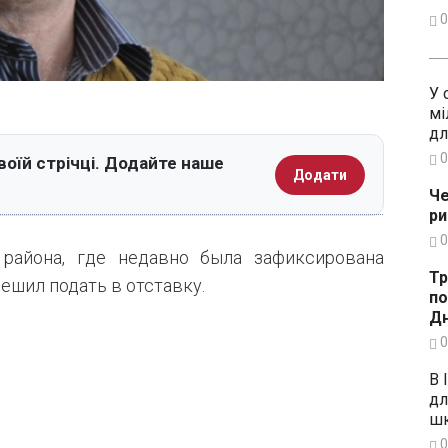
0
У 
мі
дл
0
воїй стрічці. Додайте наше
Додати
Че
ри
0
 района, где недавно была зафиксирована
Тр
ешил подать в отставку.
по
Дн
0
В 
дл
шк
0