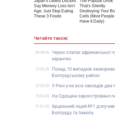
Читайте також:
Через спалах африканської ч
04.08.26
карантин
Понад 10 випадків захворюва
12.05.26
Болградському районі
У Рені учні всіх закладів дв
27.02.25
На Одещині зареєстровано п
10.02.25
Арцизький ліцей №1 долучивс
31.01.25
Болграду та Ізмаїлу