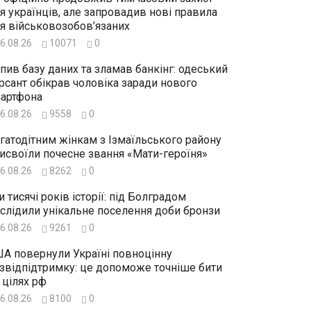
я українців, але запровадив нові правила
я військовозобов’язаних
6.08.26
10071
0
пив базу даних та зламав банкінг: одеський
рсант обікрав чоловіка заради нового
артфона
6.08.26
9558
0
гатодітним жінкам з Ізмаїльського району
исвоїли почесне звання «Мати-героїня»
6.08.26
8262
0
и тисячі років історії: під Болградом
слідили унікальне поселення доби бронзи
6.08.26
9261
0
А повернули Україні повноцінну
звідпідтримку: це допоможе точніше бити
 цілях рф
6.08.26
8100
0