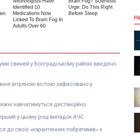
На
уми свиней у Болградському районі введено
ння вітряною віспою зафіксовано у
а тижні навчатимуться дистанційно
ерший у цьому році випадок АЧС
я до своїх «карантинних побратимів» з