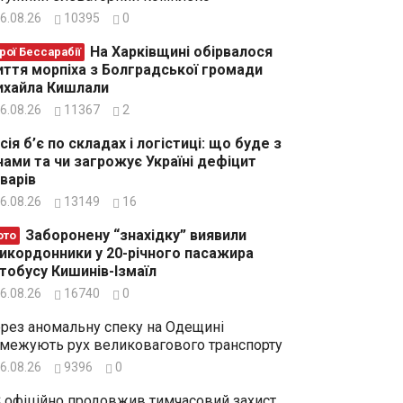
6.08.26
10395
0
На Харківщині обірвалося
рої Бессарабії
ття морпіха з Болградської громади
хайла Кишлали
6.08.26
11367
2
сія б’є по складах і логістиці: що буде з
нами та чи загрожує Україні дефіцит
варів
6.08.26
13149
16
Заборонену “знахідку” виявили
ото
икордонники у 20-річного пасажира
тобусу Кишинів-Ізмаїл
6.08.26
16740
0
рез аномальну спеку на Одещині
межують рух великовагового транспорту
6.08.26
9396
0
 офіційно продовжив тимчасовий захист