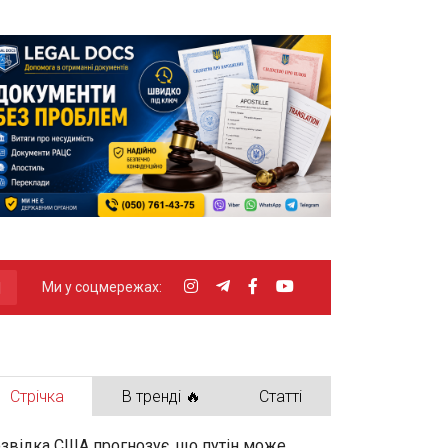
Ми у соцмережах:
Стрічка
В тренді 🔥
Статті
звідка США прогнозує, що путін може