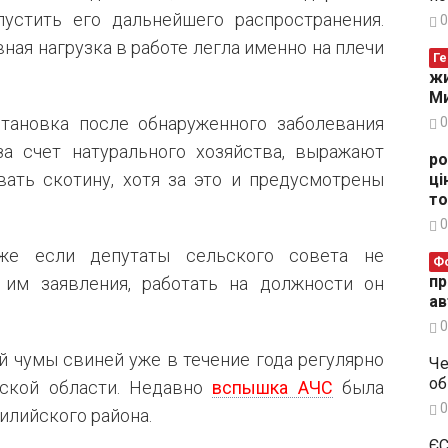
устить его дальнейшего распространения.
0
вная нагрузка в работе легла именно на плечи
Ге
жи
Ми
тановка после обнаруженного заболевания
0
за счет натурального хозяйства, выражают
ро
вать скотину, хотя за это и предусмотрены
ці
то
0
же если депутаты сельского совета не
Ф
пр
 им заявления, работать на должности он
ав
0
 чумы свиней уже в течение года регулярно
Че
об
сской области. Недавно
вспышка АЧС
была
0
илийского района.
ЄС