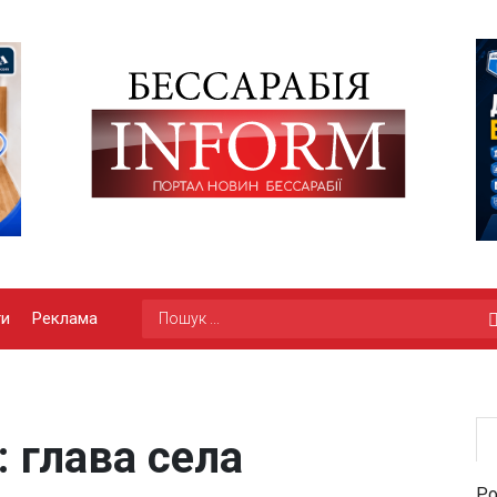
ги
Реклама
: глава села
Ро