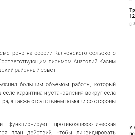
Тр
12
0
ссмотрено на сессии Калчевского сельского
. Соответствующим письмом Анатолий Касим
дский районный совет.
ъяснил большим объемом работы, который
в селе карантина и установления вокруг села
тра, а также отсутствием помощи со стороны
и функционирует противоэпизоотическая
У 
лся план действий, чтобы ликвидировать
по