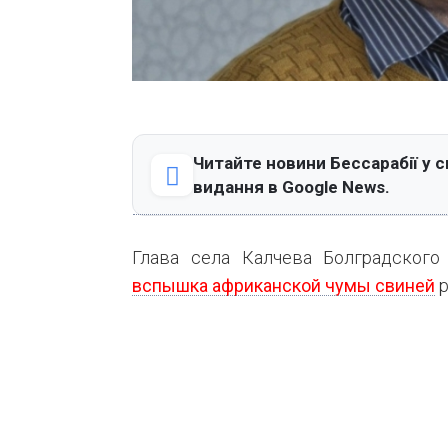
Читайте новини Бессарабії у с
видання в Google News.
Глава села Калчева Болградского
вспышка африканской чумы свиней
р