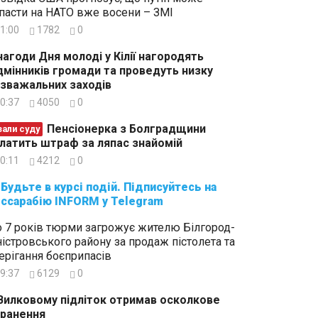
пасти на НАТО вже восени – ЗМІ
1:00
1782
0
нагоди Дня молоді у Кілії нагородять
дмінників громади та проведуть низку
зважальних заходів
0:37
4050
0
Пенсіонерка з Болградщини
зали суду
латить штраф за ляпас знайомій
0:11
4212
0
суйтесь на
ссарабію INFORM у Telegram
 7 років тюрми загрожує жителю Білгород-
істровського району за продаж пістолета та
ерігання боєприпасів
9:37
6129
0
Вилковому підліток отримав осколкове
ранення