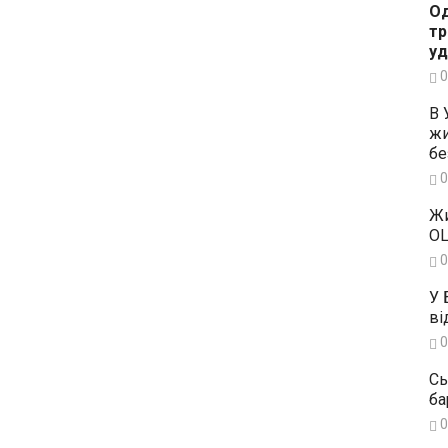
Од
тр
уд
0
В 
жи
бе
0
Жи
OL
0
У 
ві
0
Сь
ба
0