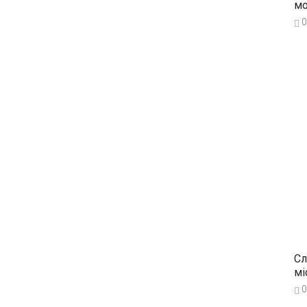
мо
0
Сл
мі
0