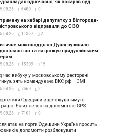
дзакладах одночасно: як покарав суд
5.08.26
6480
0
триману на хабарі депутатку з Білгорода-
істровського відправили до СІЗО
5.08.26
11367
2
итичне мілководдя на Дунаї зупинило
дноплавство та загрожує придунайським
зерам
5.08.26
15309
15
д час вибуху у московському ресторані
гинув зять командувача ВКС рф – ЗМІ
5.08.26
7560
2
ергетики Одещини відстежуватимуть
грацію білих лелек за допомогою GPS
5.08.26
7101
0
сля атак на порти Одещини Україна просить
юзників допомогти розблокувати