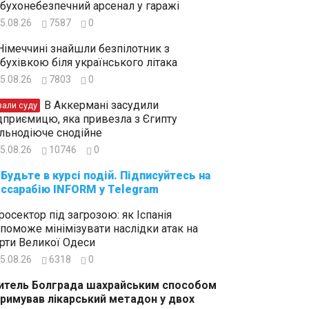
бухонебезпечний арсенал у гаражі
5.08.26
7587
0
Німеччині знайшли безпілотник з
бухівкою біля українського літака
5.08.26
7803
0
В Аккермані засудили
зали суду
дприємицю, яка привезла з Єгипту
льнодіюче снодійне
5.08.26
10746
0
суйтесь на
ссарабію INFORM у Telegram
росектор під загрозою: як Іспанія
поможе мінімізувати наслідки атак на
рти Великої Одеси
5.08.26
6318
0
тель Болграда шахрайським способом
римував лікарський метадон у двох