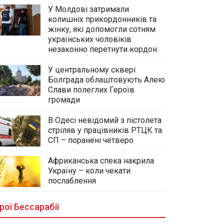
У Молдові затримали
колишніх прикордонників та
жінку, які допомогли сотням
українських чоловіків
незаконно перетнути кордон
У центральному сквері
Болграда облаштовують Алею
Слави полеглих Героїв
громади
В Одесі невідомий з пістолета
стріляв у працівників РТЦК та
СП – поранені четверо
Африканська спека накрила
Україну – коли чекати
У центральному сквері Болграда
послаблення
облаштовують Алею Слави
полеглих Героїв громади
рої Бессарабії
03.08.2026