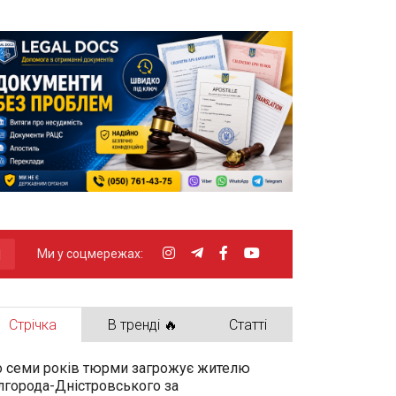
Ми у соцмережах:
Стрічка
В тренді 🔥
Статті
 семи років тюрми загрожує жителю
лгорода-Дністровського за