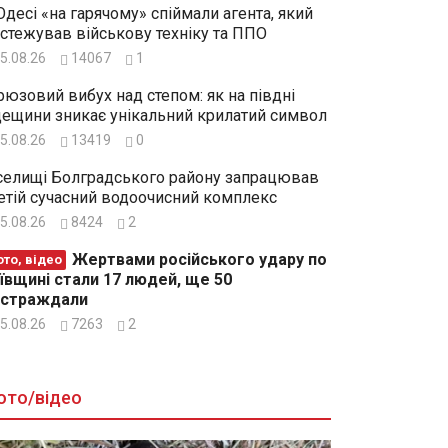
Одесі «на гарячому» спіймали агента, який
стежував військову техніку та ППО
5.08.26
14067
1
рюзовий вибух над степом: як на півдні
ещини зникає унікальний крилатий символ
5.08.26
13419
0
селищі Болградського району запрацював
етій сучасний водоочисний комплекс
5.08.26
8424
2
Жертвами російського удару по
то, відео
ївщині стали 17 людей, ще 50
остраждали
5.08.26
7263
2
ото/відео