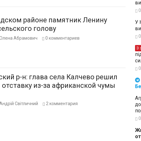
ви
0
адском районе памятник Ленину
У 
сельского голову
ви
0
Олена Абрамович
0
комментариев
З 
пі
си
0
кий р-н: глава села Калчево решил
Будьте в курсі подій. Підпи
 отставку из-за африканской чумы
Бе
Аг
Андрій Світличний
2
комментария
до
по
0
Жи
от