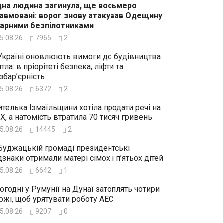
на людина загинула, ще восьмеро
авмовані: ворог знову атакував Одещину
арними безпілотниками
5.08.26
7965
2
Україні оновлюють вимоги до будівництва
тла: в пріорітеті безпека, ліфти та
збар’єрність
5.08.26
6372
2
телька Ізмаїльщини хотіла продати речі на
X, а натомість втратила 70 тисяч гривень
5.08.26
14445
2
Буджацькій громаді президентські
дзнаки отримали матері сімох і п’ятьох дітей
5.08.26
6642
1
огодні у Румунії на Дунаї затоплять чотири
ржі, щоб урятувати роботу АЕС
5.08.26
9207
0