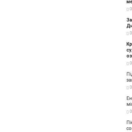
ме
0
За
Дн
0
Кр
су
о
0
Пі
за
0
Ен
мі
0
Пі
со