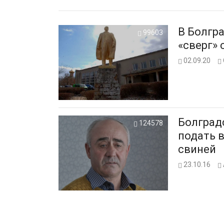
В Болгр
99603
«сверг» 
02.09.20
Болградс
124578
подать в
свиней
23.10.16