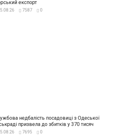
рський експорт
5.08.26
7587
0
ужбова недбалість посадовиці з Одеської
ськраді призвела до збитків у 370 тисяч
5.08.26
7695
0