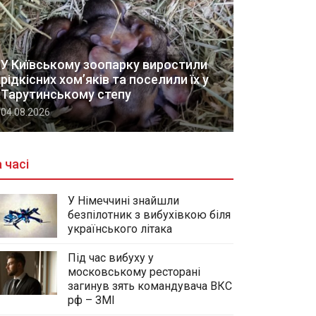
У Київському зоопарку виростили
рідкісних хом’яків та поселили їх у
Тарутинському степу
04.08.2026
 часі
У Німеччині знайшли
безпілотник з вибухівкою біля
українського літака
Під час вибуху у
московському ресторані
загинув зять командувача ВКС
рф – ЗМІ