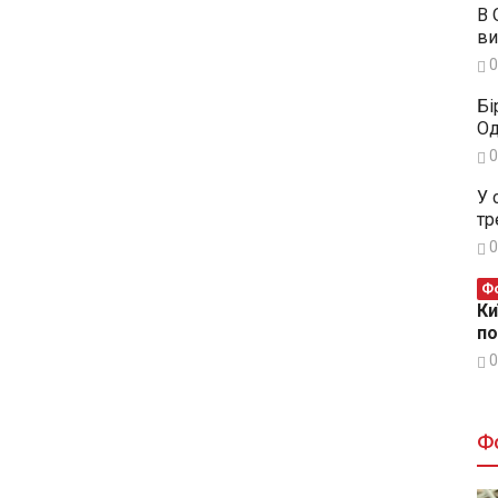
В 
ви
0
Бі
Од
0
У 
тр
0
Фо
Ки
п
0
Ф