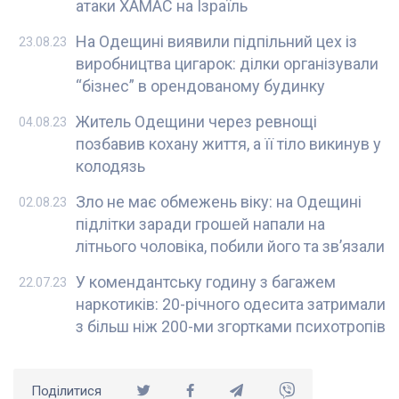
атаки ХАМАС на Ізраїль
На Одещині виявили підпільний цех із
23.08.23
виробництва цигарок: ділки організували
“бізнес” в орендованому будинку
Житель Одещини через ревнощі
04.08.23
позбавив кохану життя, а її тіло викинув у
колодязь
Зло не має обмежень віку: на Одещині
02.08.23
підлітки заради грошей напали на
літнього чоловіка, побили його та зв’язали
У комендантську годину з багажем
22.07.23
наркотиків: 20-річного одесита затримали
з більш ніж 200-ми згортками психотропів
Поділитися