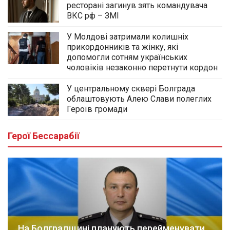
ресторані загинув зять командувача
ВКС рф – ЗМІ
У Молдові затримали колишніх
прикордонників та жінку, які
допомогли сотням українських
чоловіків незаконно перетнути кордон
У центральному сквері Болграда
облаштовують Алею Слави полеглих
Героїв громади
Герої Бессарабії
На Болградщині планують перейменувати