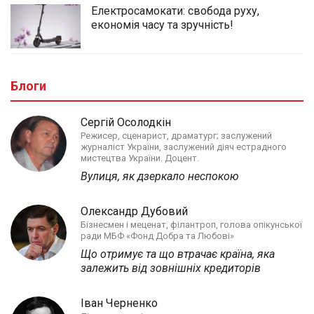
Електросамокати: свобода руху,
економія часу та зручність!
Блоги
Сергій Осолодкін
Режисер, сценарист, драматург; заслужений
журналіст України, заслужений діяч естрадного
мистецтва України. Доцент.
Вулиця, як дзеркало неспокою
Олександр Дубовий
Бізнесмен і меценат, філантроп, голова опікунської
ради МБФ «Фонд Добра та Любові»
Що отримує та що втрачає країна, яка
залежить від зовнішніх кредиторів
Іван Черненко