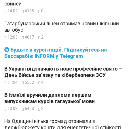
свиней
14:02
4185
0
Татарбунарський ліцей отримав новий шкільний
автобус
12:03
4617
2
Будьте в курсі подій. Підписуйтесь на
Бессарабію INFORM у Telegram
В Україні відзначають нове професійне свято –
День Військ зв’язку та кібербезпеки ЗСУ
11:04
5562
4
В Ізмаїлі вручили дипломи першим
випускникам курсів гагаузької мови
10:03
6453
2
На Одещині кілька громад отримали з
держбюджету кошти для енергетичної стійкості