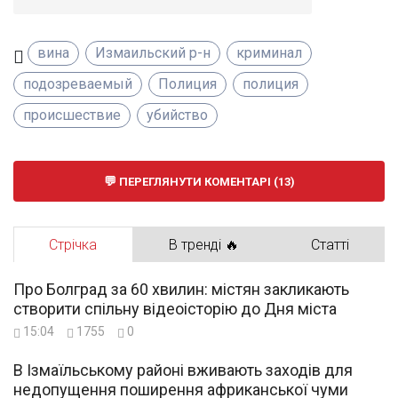
вина
Измаильский р-н
криминал
подозреваемый
Полиция
полиция
происшествие
убийство
ПЕРЕГЛЯНУТИ КОМЕНТАРІ (13)
Стрічка
В тренді 🔥
Статті
Про Болград за 60 хвилин: містян закликають
створити спільну відеоісторію до Дня міста
15:04
1755
0
В Ізмаїльському районі вживають заходів для
недопущення поширення африканської чуми