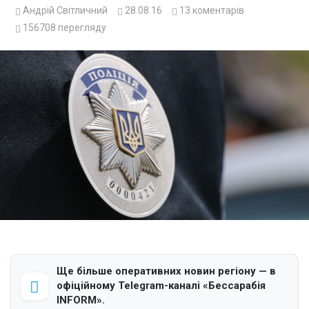
Андрій Світличний
28.08.16
13
коментарів
156708
перегляду
Ще більше оперативних новин регіону — в
офіційному Telegram-каналі «Бессарабія
INFORM».