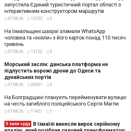
запустила Єдиний туристичний портал області з
інтерактивним конструктором маршрутів
07.08.26
10233
0
На Ізмаїльщині шахраї зламали WhatsApp
чоловіка та «зняли» з його карток понад 110 тисяч
гривень
07.08.26
13122
0
Морський заслін: данська платформа не
підпустить ворожі дрони до Одеси та
дунайських портів
07.08.26
20601
0
На Болградщині планують перейменувати вулицю
на честь загиблого поліцейського Сергія Магли
07.08.26
11421
1
В Ізмаїлі винесли вирок серійному
З зали суду
крадію, який розібрав силовий трансформатор: