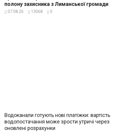
полону захисника з Лиманської громади
07.08.26
13068
0
Водоканали готують нові платіжки: вартість
водопостачання може зрости утричі через
оновлені розрахунки