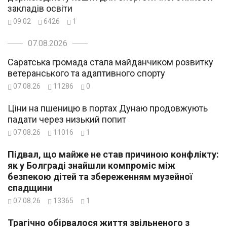
закладів освіти
09:02
6426
1
07.08.2026
Саратська громада стала майданчиком розвитку
ветеранського та адаптивного спорту
07.08.26
11286
0
Ціни на пшеницю в портах Дунаю продовжують
падати через низький попит
07.08.26
11016
1
Підвал, що майже не став причиною конфлікту:
як у Болграді знайшли компроміс між
безпекою дітей та збереженням музейної
спадщини
07.08.26
13365
1
Трагічно обірвалося життя звільненого з