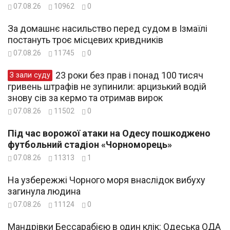
07.08.26
10962
0
За домашнє насильство перед судом в Ізмаїлі
постануть троє місцевих кривдників
07.08.26
11745
0
23 роки без прав і понад 100 тисяч
З зали суду
гривень штрафів не зупинили: арцизький водій
знову сів за кермо та отримав вирок
07.08.26
11502
0
Під час ворожої атаки на Одесу пошкоджено
футбольний стадіон «Чорноморець»
07.08.26
11313
1
На узбережжі Чорного моря внаслідок вибуху
загинула людина
07.08.26
11124
0
Мандрівки Бессарабією в один клік: Одеська ОДА