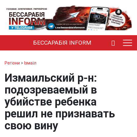
БЕССАРАБІЯ INFORM
Регіони
>
Ізмаїл
Измаильский р-н:
подозреваемый в
убийстве ребенка
решил не признавать
свою вину