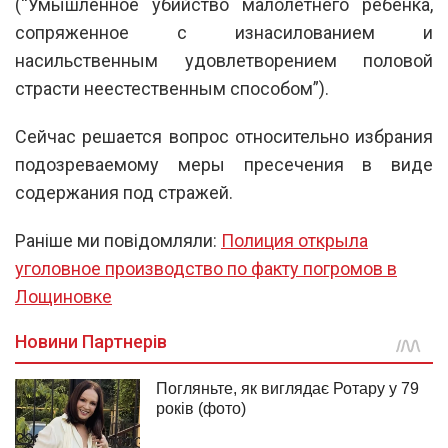
(“Умышленное убийство малолетнего ребенка,
сопряженное с изнасилованием и
насильственным удовлетворением половой
страсти неестественным способом”).
Сейчас решается вопрос относительно избрания
подозреваемому меры пресечения в виде
содержания под стражей.
Раніше ми повідомляли:
Полиция открыла
уголовное производство по факту погромов в
Лощиновке