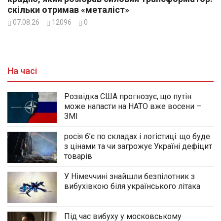
скільки отримав «металіст»
07.08.26
12096
0
На часі
Розвідка США прогнозує, що путін
може напасти на НАТО вже восени –
ЗМІ
росія б’є по складах і логістиці: що буде
з цінами та чи загрожує Україні дефіцит
товарів
У Німеччині знайшли безпілотник з
вибухівкою біля українського літака
Під час вибуху у московському