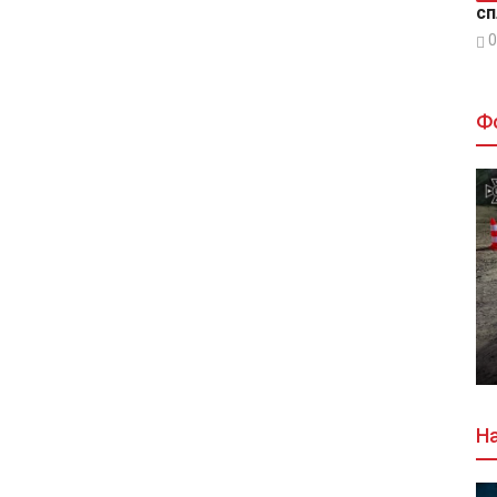
сп
0
Ф
На