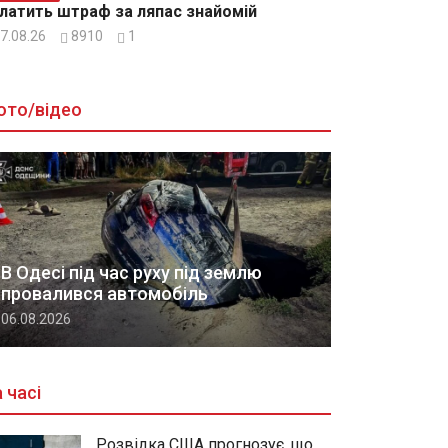
латить штраф за ляпас знайомій
7.08.26
8910
1
ото/відео
В Одесі під час руху під землю
провалився автомобіль
06.08.2026
 часі
Розвідка США прогнозує, що