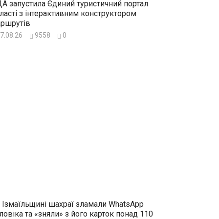
А запустила Єдиний туристичний портал
ласті з інтерактивним конструктором
ршрутів
7.08.26
9558
0
 Ізмаїльщині шахраї зламали WhatsApp
ловіка та «зняли» з його карток понад 110