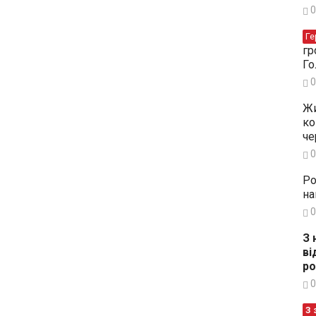
0
Ге
гр
Го
0
Жи
ко
че
0
Ро
на
0
З 
ві
ро
0
З 