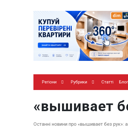
Регіони
Рубрики
Статті
Бло
«вышивает б
Останні новини про «вышивает без рук»: ак