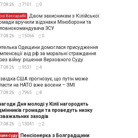
7.08.26
7101
0
Двом захисникам з Кілійської
рої Бессарабії
омади вручили відзнаки Міноборони та
ловнокомандувача ЗСУ
7.08.26
15066
0
телька Одещини домоглася присудження
мпенсації від рф за моральні страждання
рез війну: рішення Верховного Суду
7.08.26
9531
4
звідка США прогнозує, що путін може
пасти на НАТО вже восени – ЗМІ
7.08.26
7965
8
нагоди Дня молоді у Кілії нагородять
дмінників громади та проведуть низку
зважальних заходів
7.08.26
13041
2
Пенсіонерка з Болградщини
зали суду