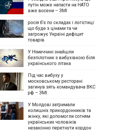
путін може напасти на НАТО
вже восени – ЗМІ
росія б’є по складах і логістиці:
що буде з цінами та чи
загрожує Україні дефіцит
товарів
У Німеччині знайшли
безпілотник з вибухівкою біля
українського літака
Під час вибуху у
московському ресторані
загинув зять командувача ВКС
рф – ЗМІ
У Молдові затримали
колишніх прикордонників та
жінку, які допомогли сотням
українських чоловіків
незаконно перетнути кордон