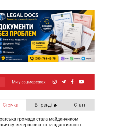
Ми у соцмережах:
Стрічка
В тренді 🔥
Статті
ратська громада стала майданчиком
звитку ветеранського та адаптивного