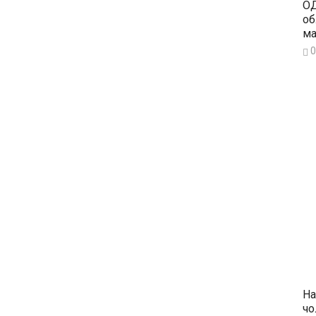
ОД
об
ма
0
На
чо