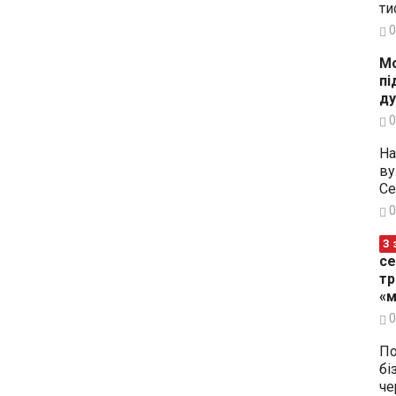
ти
0
Мо
пі
ду
0
На
ву
Се
0
З 
се
тр
«м
0
По
бі
че