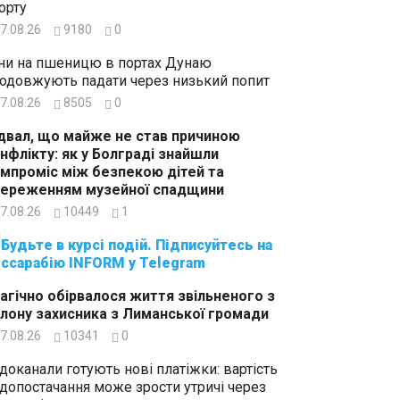
орту
7.08.26
9180
0
ни на пшеницю в портах Дунаю
одовжують падати через низький попит
7.08.26
8505
0
двал, що майже не став причиною
нфлікту: як у Болграді знайшли
мпроміс між безпекою дітей та
ереженням музейної спадщини
7.08.26
10449
1
суйтесь на
ссарабію INFORM у Telegram
агічно обірвалося життя звільненого з
лону захисника з Лиманської громади
7.08.26
10341
0
доканали готують нові платіжки: вартість
допостачання може зрости утричі через