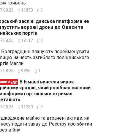
сяч гривень
7.08.26
11853
0
рський заслін: данська платформа не
дпустить ворожі дрони до Одеси та
найських портів
7.08.26
18117
0
 Болградщині планують перейменувати
лицю на честь загиблого поліцейського
ргія Магли
7.08.26
9396
1
В Ізмаїлі винесли вирок
зали суду
рійному крадію, який розібрав силовий
ансформатор: скільки отримав
еталіст»
7.08.26
11259
0
шкоджене майно та втрачені активи: як
знесу подати заяву до Реєстру про збитки
рез війну