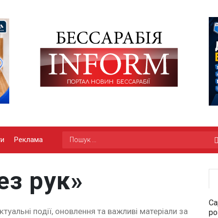
ги
Реклама
ез рук»
Са
туальні події, оновлення та важливі матеріали за
ро