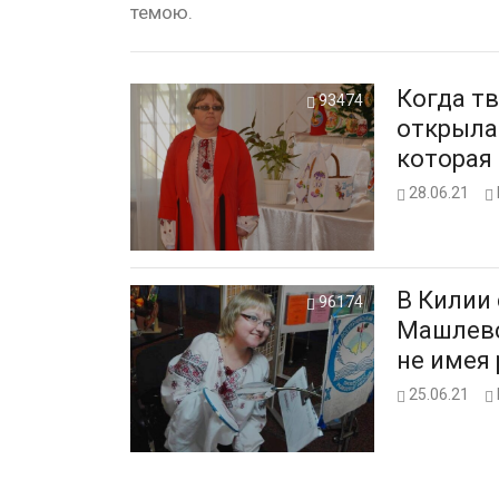
темою.
Когда т
93474
открыла
которая 
28.06.21
В Килии
96174
Машлевс
не имея 
25.06.21