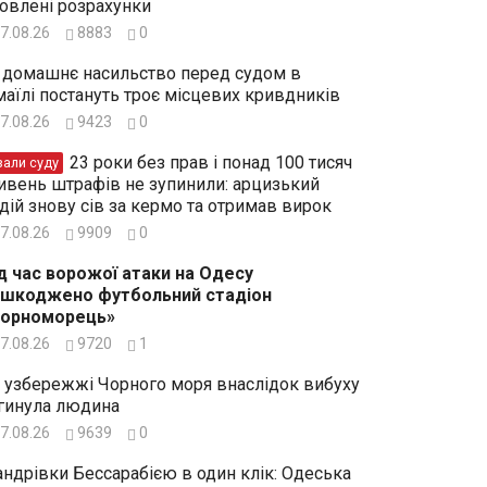
овлені розрахунки
7.08.26
8883
0
 домашнє насильство перед судом в
маїлі постануть троє місцевих кривдників
7.08.26
9423
0
23 роки без прав і понад 100 тисяч
зали суду
ивень штрафів не зупинили: арцизький
дій знову сів за кермо та отримав вирок
7.08.26
9909
0
д час ворожої атаки на Одесу
шкоджено футбольний стадіон
Чорноморець»
7.08.26
9720
1
 узбережжі Чорного моря внаслідок вибуху
гинула людина
7.08.26
9639
0
ндрівки Бессарабією в один клік: Одеська