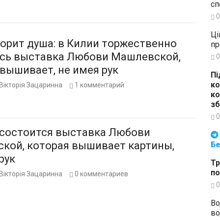
сп
0
Ці
ворит душа: в Килии торжественно
пр
сь выставка Любови Машлевской,
0
вышивает, не имея рук
Пі
ко
Вікторія Зацаринна
1
комментарий
ко
зб
0
 состоится выставка Любови
Будьте в курсі подій. Підпи
кой, которая вышивает картины,
Бе
рук
Тр
по
Вікторія Зацаринна
0
комментариев
0
Во
во