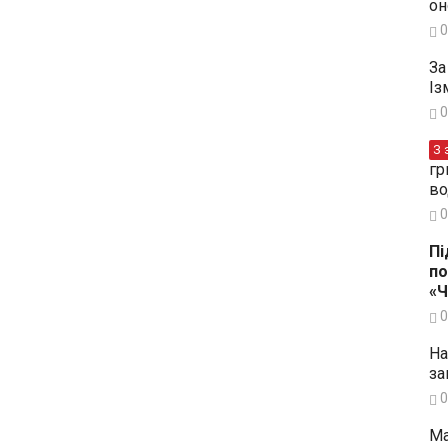
он
0
За
Із
0
З 
гр
во
0
Пі
по
«
0
На
за
0
Ма