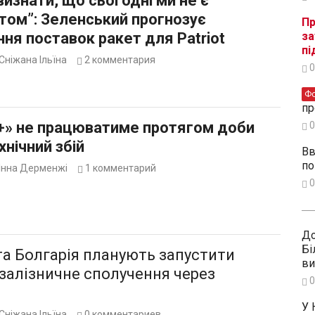
изнати, що сьогодні ми не є
том”: Зеленський прогнозує
Пр
ня поставок ракет для Patriot
за
пі
Сніжана Ільїна
2
комментария
0
Ф
пр
+» не працюватиме протягом доби
0
хнічний збій
Вв
по
Інна Дерменжі
1
комментарий
0
До
Бі
та Болгарія планують запустити
ви
залізничне сполучення через
0
У 
Сніжана Ільїна
0
комментариев