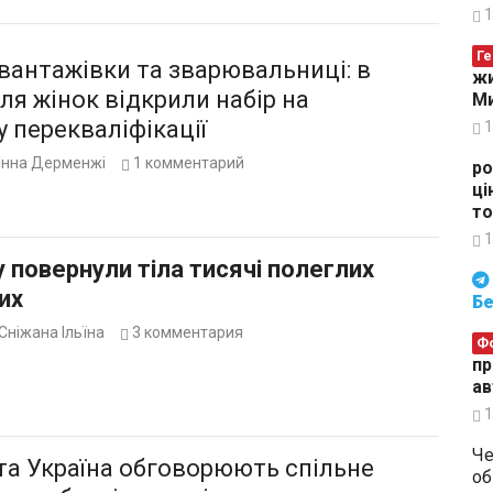
1
Ге
вантажівки та зварювальниці: в
жи
для жінок відкрили набір на
Ми
 перекваліфікації
1
Інна Дерменжі
1
комментарий
ро
ці
то
1
у повернули тіла тисячі полеглих
Будьте в курсі подій. Підпи
их
Бе
Сніжана Ільїна
3
комментария
Ф
пр
ав
1
Че
та Україна обговорюють спільне
об