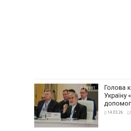
Голова к
18981
Україну 
допомог
14.03.26