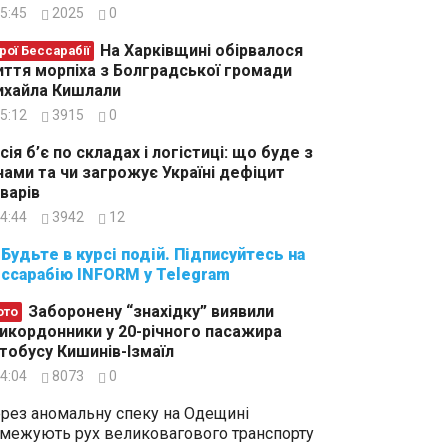
5:45
2025
0
На Харківщині обірвалося
рої Бессарабії
ття морпіха з Болградської громади
хайла Кишлали
5:12
3915
0
сія б’є по складах і логістиці: що буде з
нами та чи загрожує Україні дефіцит
варів
4:44
3942
12
суйтесь на
ссарабію INFORM у Telegram
Заборонену “знахідку” виявили
ото
икордонники у 20-річного пасажира
тобусу Кишинів-Ізмаїл
4:04
8073
0
рез аномальну спеку на Одещині
межують рух великовагового транспорту