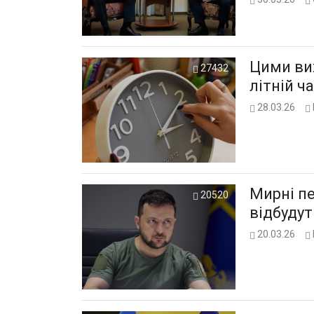
Цими ви
27432
літній ч
28.03.26
Мирні пе
20520
відбудут
20.03.26