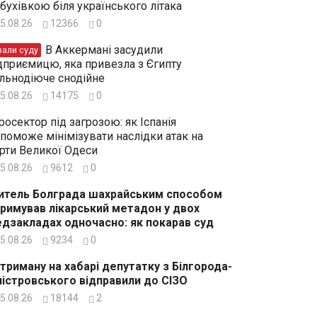
бухівкою біля українського літака
5.08.26
12366
0
В Аккермані засудили
зали суду
дприємицю, яка привезла з Єгипту
льнодіюче снодійне
5.08.26
14175
0
росектор під загрозою: як Іспанія
поможе мінімізувати наслідки атак на
рти Великої Одеси
5.08.26
9612
0
тель Болграда шахрайським способом
римував лікарський метадон у двох
дзакладах одночасно: як покарав суд
5.08.26
9234
0
триману на хабарі депутатку з Білгорода-
істровського відправили до СІЗО
5.08.26
18144
2