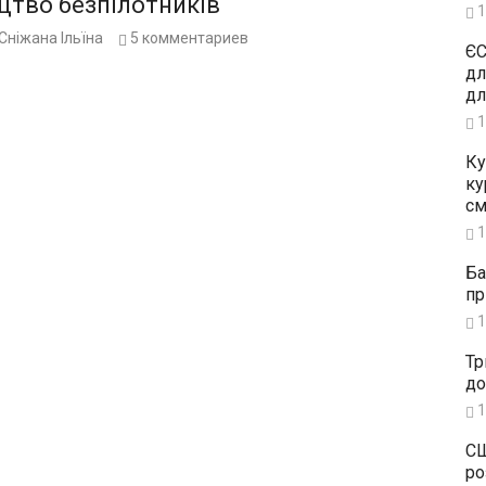
цтво безпілотників
1
Сніжана Ільїна
5
комментариев
ЄС
дл
дл
1
Ку
ку
см
1
Ба
пр
1
Тр
до
1
СШ
ро