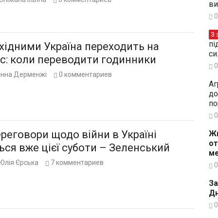
ви
0
З 
пі
хідними Україна переходить на
си
ас: коли переводити годинники
0
Інна Дерменжі
0
комментариев
Аг
до
по
0
реговори щодо війни в Україні
Жи
от
ься вже цієї суботи – Зеленський
ме
Юлія Єрська
7
комментариев
0
За
Дн
0