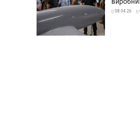
виробни
08.04.26