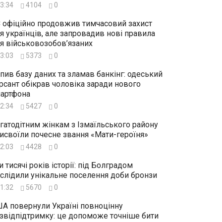
3:34
4104
0
 офіційно продовжив тимчасовий захист
я українців, але запровадив нові правила
я військовозобов’язаних
3:03
5373
0
пив базу даних та зламав банкінг: одеський
рсант обікрав чоловіка заради нового
артфона
2:34
5427
0
гатодітним жінкам з Ізмаїльського району
исвоїли почесне звання «Мати-героїня»
2:03
4428
0
и тисячі років історії: під Болградом
слідили унікальне поселення доби бронзи
1:32
5670
0
А повернули Україні повноцінну
звідпідтримку: це допоможе точніше бити