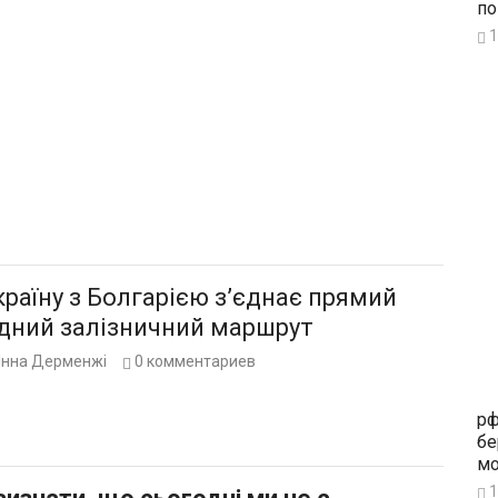
по
1
країну з Болгарією з’єднає прямий
дний залізничний маршрут
Інна Дерменжі
0
комментариев
рф
бе
мо
1