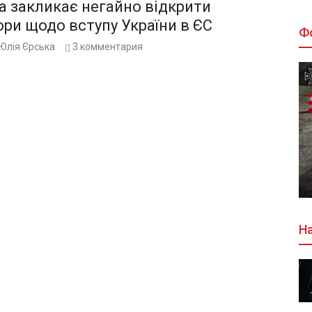
а закликає негайно відкрити
ри щодо вступу України в ЄС
Ф
Юлія Єрська
3
комментария
На