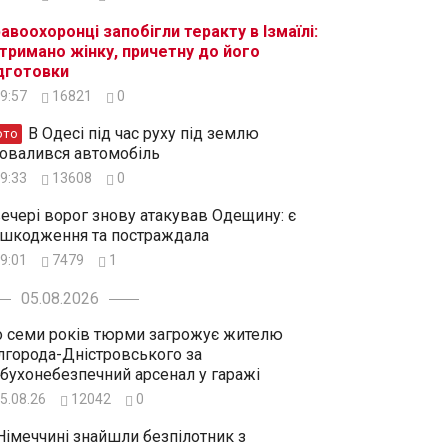
авоохоронці запобігли теракту в Ізмаїлі:
тримано жінку, причетну до його
дготовки
9:57
16821
0
В Одесі під час руху під землю
ото
овалився автомобіль
9:33
13608
0
ечері ворог знову атакував Одещину: є
шкодження та постраждала
9:01
7479
1
05.08.2026
 семи років тюрми загрожує жителю
лгорода-Дністровського за
бухонебезпечний арсенал у гаражі
5.08.26
12042
0
Німеччині знайшли безпілотник з