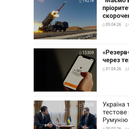
“Маємо в
19278
пріорите
скорочен
05.04.26
«Резерв
15309
через те
01.04.26
Україна 
17550
тестове 
Румунію
30.03.26