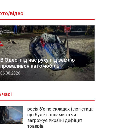
ото/відео
В Одесі під час руху під землю
провалився автомобіль
06.08.2026
 часі
росія б’є по складах і логістиці:
що буде з цінами та чи
загрожує Україні дефіцит
товарів