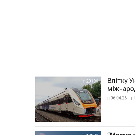
Влітку У
20196
міжнаро
06.04.26