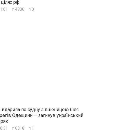
 цілях рф
1:01
4806
0
 вдарила по судну з пшеницею біля
регів Одещини — загинув український
ряк
0:31
6318
1