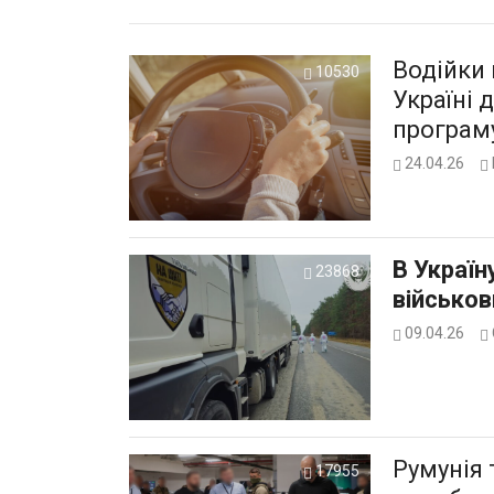
Водійки 
10530
Україні 
програму
24.04.26
В Україн
23868
військов
09.04.26
Румунія 
17955