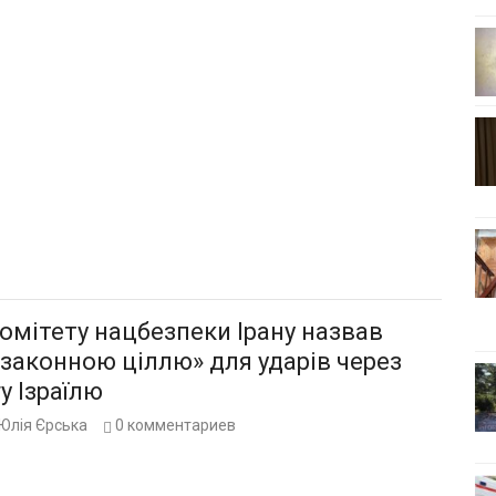
омітету нацбезпеки Ірану назвав
«законною ціллю» для ударів через
у Ізраїлю
Юлія Єрська
0
комментариев