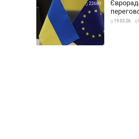
Єврорад
22680
перегово
19.03.26