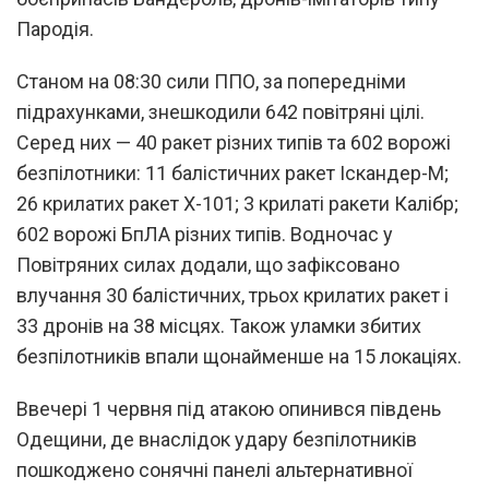
Пародія.
Станом на 08:30 сили ППО, за попередніми
підрахунками, знешкодили 642 повітряні цілі.
Серед них — 40 ракет різних типів та 602 ворожі
безпілотники: 11 балістичних ракет Іскандер-М;
26 крилатих ракет Х-101; 3 крилаті ракети Калібр;
602 ворожі БпЛА різних типів. Водночас у
Повітряних силах додали, що зафіксовано
влучання 30 балістичних, трьох крилатих ракет і
33 дронів на 38 місцях. Також уламки збитих
безпілотників впали щонайменше на 15 локаціях.
Ввечері 1 червня під атакою опинився південь
Одещини, де внаслідок удару безпілотників
пошкоджено сонячні панелі альтернативної