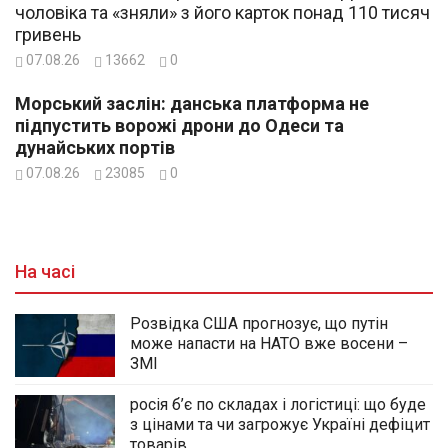
чоловіка та «зняли» з його карток понад 110 тисяч
гривень
07.08.26
13662
0
Морський заслін: данська платформа не
підпустить ворожі дрони до Одеси та
дунайських портів
07.08.26
23085
0
На часі
Розвідка США прогнозує, що путін
може напасти на НАТО вже восени –
ЗМІ
росія б’є по складах і логістиці: що буде
з цінами та чи загрожує Україні дефіцит
товарів