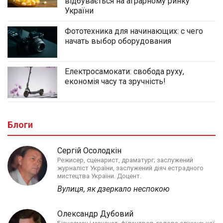
відбувається на аграрному ринку
України
Фототехника для начинающих: с чего
начать выбор оборудования
Електросамокати: свобода руху,
економія часу та зручність!
Блоги
Сергій Осолодкін
Режисер, сценарист, драматург; заслужений
журналіст України, заслужений діяч естрадного
мистецтва України. Доцент.
Вулиця, як дзеркало неспокою
Олександр Дубовий