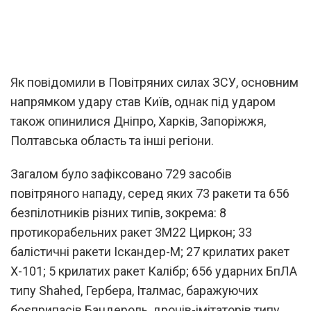
Як повідомили в Повітряних силах ЗСУ, основним
напрямком удару став Київ, однак під ударом
також опинилися Дніпро, Харків, Запоріжжя,
Полтавська область та інші регіони.
Загалом було зафіксовано 729 засобів
повітряного нападу, серед яких 73 ракети та 656
безпілотників різних типів, зокрема: 8
протикорабельних ракет 3М22 Циркон; 33
балістичні ракети Іскандер-М; 27 крилатих ракет
Х-101; 5 крилатих ракет Калібр; 656 ударних БпЛА
типу Shahed, Гербера, Італмас, баражуючих
боєприпасів Бандероль, дронів-імітаторів типу