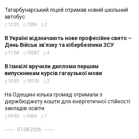
Татарбунарський ліцей отримав новий шкільний
автобус
12:03
7209
2
В Україні відзначають нове професійне свято –
День Військ зв’язку та кібербезпеки ЗСУ
11:04
10287
4
В Ізмаїлі вручили дипломи першим
випускникам курсів гагаузької мови
10:03
10125
2
На Одещині кілька громад отримали з
держбюджету кошти для енергетичної стійкості
закладів освіти
09:02
9369
1
07.08.2026