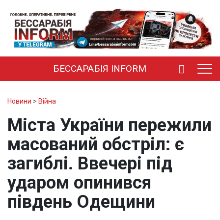
БЕССАРАБІЯ INFORM
Новини
>
Війна
Міста України пережили
масований обстріл: є
загиблі. Ввечері під
ударом опинився
південь Одещини