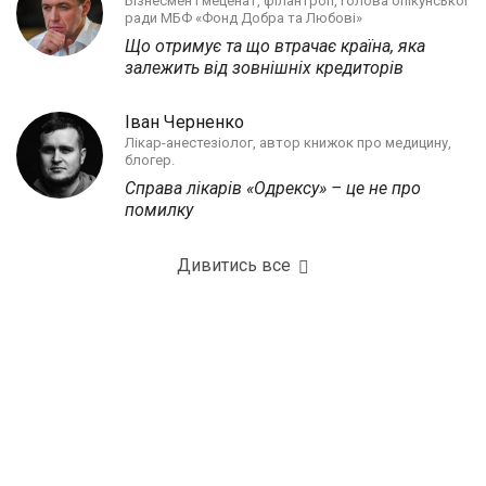
Бізнесмен і меценат, філантроп, голова опікунської
ради МБФ «Фонд Добра та Любові»
Що отримує та що втрачає країна, яка
залежить від зовнішніх кредиторів
Іван Черненко
Лікар-анестезіолог, автор книжок про медицину,
блогер.
Справа лікарів «Одрексу» – це не про
помилку
Дивитись все