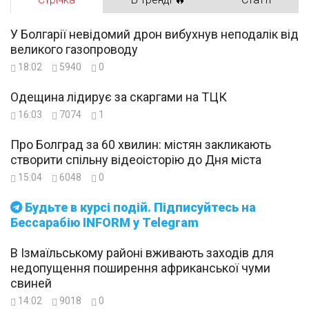
У Болгарії невідомий дрон вибухнув неподалік від
великого газопроводу
18:02
5940
0
Одещина лідирує за скаргами на ТЦК
16:03
7074
1
Про Болград за 60 хвилин: містян закликають
створити спільну відеоісторію до Дня міста
15:04
6048
0
Будьте в курсі подій. Підписуйтесь на
Бессарабію INFORM у Telegram
В Ізмаїльському районі вживають заходів для
недопущення поширення африканської чуми
свиней
14:02
9018
0