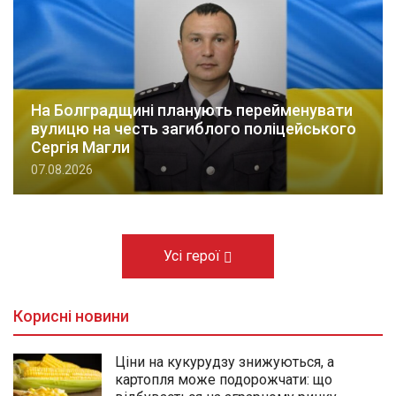
На Болградщині планують перейменувати
вулицю на честь загиблого поліцейського
Сергія Магли
07.08.2026
Усі герої
Корисні новини
Ціни на кукурудзу знижуються, а
картопля може подорожчати: що