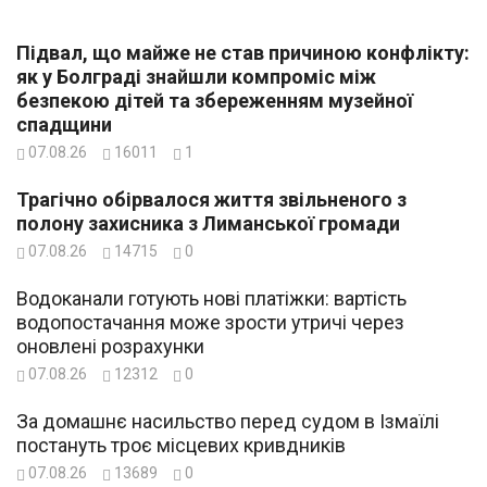
Підвал, що майже не став причиною конфлікту:
як у Болграді знайшли компроміс між
безпекою дітей та збереженням музейної
спадщини
07.08.26
16011
1
Трагічно обірвалося життя звільненого з
полону захисника з Лиманської громади
07.08.26
14715
0
Водоканали готують нові платіжки: вартість
водопостачання може зрости утричі через
оновлені розрахунки
07.08.26
12312
0
За домашнє насильство перед судом в Ізмаїлі
постануть троє місцевих кривдників
07.08.26
13689
0