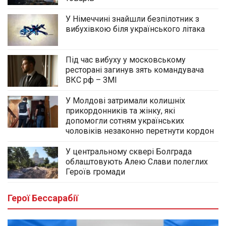
У Німеччині знайшли безпілотник з
вибухівкою біля українського літака
Під час вибуху у московському
ресторані загинув зять командувача
ВКС рф – ЗМІ
У Молдові затримали колишніх
прикордонників та жінку, які
допомогли сотням українських
чоловіків незаконно перетнути кордон
У центральному сквері Болграда
облаштовують Алею Слави полеглих
Героїв громади
Герої Бессарабії