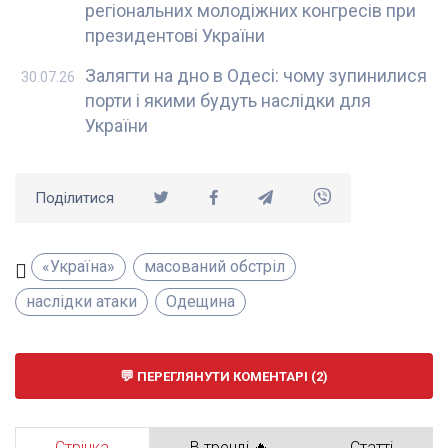
регіональних молодіжних конгресів при
президентові України
Залягти на дно в Одесі: чому зупинилися
30.07.26
порти і якими будуть наслідки для
України
Поділитися
«Україна»
масований обстріл
наслідки атаки
Одещина
ПЕРЕГЛЯНУТИ КОМЕНТАРІ (2)
Стрічка
В тренді 🔥
Статті