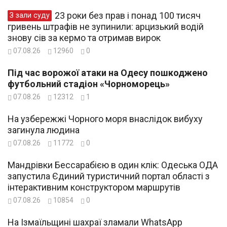
23 роки без прав і понад 100 тисяч
З зали суду
гривень штрафів не зупинили: арцизький водій
знову сів за кермо та отримав вирок
07.08.26
12960
0
Під час ворожої атаки на Одесу пошкоджено
футбольний стадіон «Чорноморець»
07.08.26
12312
1
На узбережжі Чорного моря внаслідок вибуху
загинула людина
07.08.26
11772
0
Мандрівки Бессарабією в один клік: Одеська ОДА
запустила Єдиний туристичний портал області з
інтерактивним конструктором маршрутів
07.08.26
10854
0
На Ізмаїльщині шахраї зламали WhatsApp