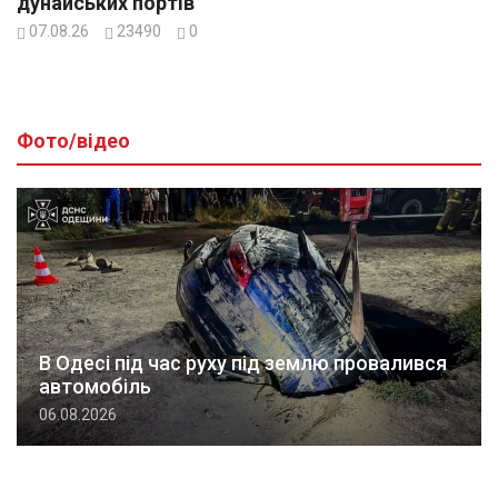
дунайських портів
07.08.26
23490
0
Фото/відео
В Одесі під час руху під землю провалився
автомобіль
06.08.2026