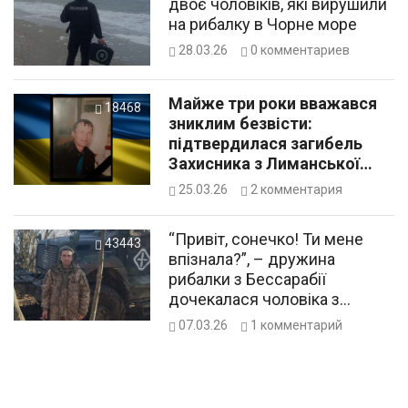
двоє чоловіків, які вирушили
на рибалку в Чорне море
28.03.26
0
комментариев
Майже три роки вважався
18468
зниклим безвісти:
підтвердилася загибель
Захисника з Лиманської
громади
25.03.26
2
комментария
“Привіт, сонечко! Ти мене
43443
впізнала?”, – дружина
рибалки з Бессарабії
дочекалася чоловіка з
російського полону
07.03.26
1
комментарий