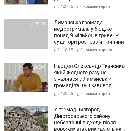
07.03.26
3
комментария
Лиманська громада
19224
недоотримала у бюджет
понад 9 мільйонів гривень:
аудитори розповіли причини
21.10.25
0
комментариев
Нардеп Олександр Ткаченко,
26595
який жодного разу не
з’являвся у Лиманській
громаді та не цікавився
життям людей, вирішив
27.09.25
1
комментарий
нагадати про себе
У громаді Білгород-
27675
Дністровського району
небезпечні відходи після
ворожих атак викидають на