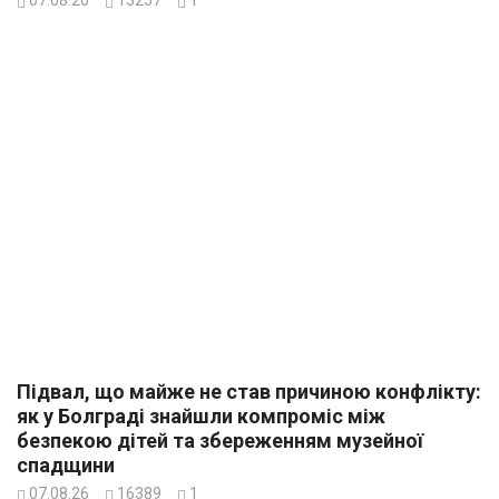
Підвал, що майже не став причиною конфлікту:
як у Болграді знайшли компроміс між
безпекою дітей та збереженням музейної
спадщини
07.08.26
16389
1