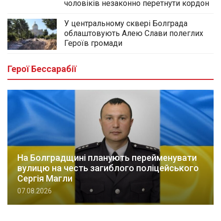
чоловіків незаконно перетнути кордон
У центральному сквері Болграда
облаштовують Алею Слави полеглих
Героїв громади
Герої Бессарабії
На Болградщині планують перейменувати
вулицю на честь загиблого поліцейського
Сергія Магли
07.08.2026