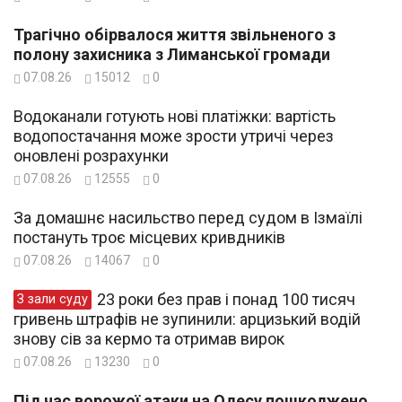
Трагічно обірвалося життя звільненого з
полону захисника з Лиманської громади
07.08.26
15012
0
Водоканали готують нові платіжки: вартість
водопостачання може зрости утричі через
оновлені розрахунки
07.08.26
12555
0
За домашнє насильство перед судом в Ізмаїлі
постануть троє місцевих кривдників
07.08.26
14067
0
23 роки без прав і понад 100 тисяч
З зали суду
гривень штрафів не зупинили: арцизький водій
знову сів за кермо та отримав вирок
07.08.26
13230
0
Під час ворожої атаки на Одесу пошкоджено