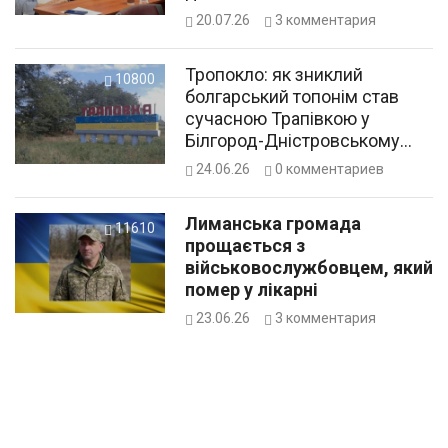
20.07.26
3
комментария
Тропокло: як зниклий
10800
болгарський топонім став
сучасною Трапівкою у
Білгород-Дністровському
районі
24.06.26
0
комментариев
Лиманська громада
11610
прощається з
військовослужбовцем, який
помер у лікарні
23.06.26
3
комментария