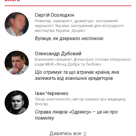
Сергій Осолодкін
Режисер, сценарист, драматург; заслужений
журналіст України, заслужений діяч естрадного
мистецтва України. Доцент.
Вулиця, як дзеркало неспокою
Олександр Дубовий
Бізнесмен і меценат, філантроп, голова опікунської
ради МБФ «Фонд Добра та Любові»
Що отримує та що втрачає країна, яка
залежить від зовнішніх кредиторів
Іван Черненко
Лікар-анестезіолог, автор книжок про медицину,
блогер.
Справа лікарів «Одрексу» – це не про
помилку
Дивитись все