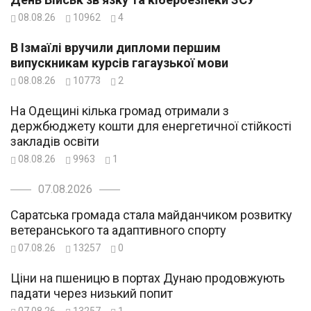
08.08.26
10962
4
В Ізмаїлі вручили дипломи першим
випускникам курсів гагаузької мови
08.08.26
10773
2
На Одещині кілька громад отримали з
держбюджету кошти для енергетичної стійкості
закладів освіти
08.08.26
9963
1
07.08.2026
Саратська громада стала майданчиком розвитку
ветеранського та адаптивного спорту
07.08.26
13257
0
Ціни на пшеницю в портах Дунаю продовжують
падати через низький попит
07.08.26
13257
1