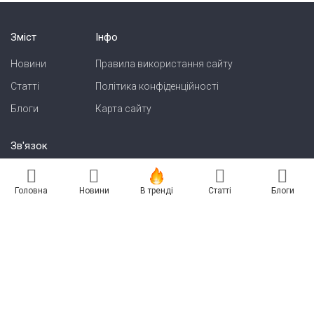
Зміст
Інфо
Новини
Правила використання сайту
Статті
Політика конфіденційності
Блоги
Карта сайту
Зв'язок
Реклама на сайті
Головна
Новини
В тренді
Статті
Блоги
Есть новость? Присылайте — разместим!
Про нас
Бессарабия INFORM