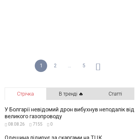
1
2
…
5
Стрічка
В тренді 🔥
Статті
У Болгарії невідомий дрон вибухнув неподалік від
великого газопроводу
08.08.26
7155
0
Одещина лідирує за скаргами на ТЦК