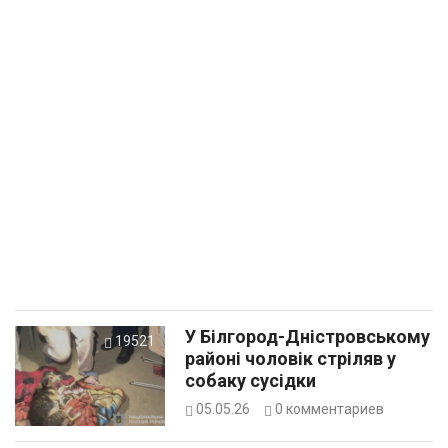
У Білгород-Дністровському
19521
районі чоловік стріляв у
собаку сусідки
05.05.26
0
комментариев