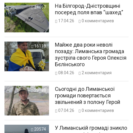
На Білгород-Дністровщині
24867
посеред поля впав “шахед”
17.04.26
0
комментариев
Майже два роки неволі
16119
позаду: Лиманська громада
зустріла свого Героя Олексія
Бєлінського
08.04.26
2
комментария
Сьогодні до Лиманської
28188
громади повертається
звільнений з полону Герой
07.04.26
0
комментариев
У Лиманській громаді зникло
20574