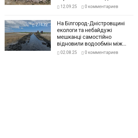
захисну смугу лиману
12.09.25
0
комментариев
На Білгород-Дністровщині
27432
екологи та небайдужі
мешканці самостійно
відновили водообмін між
лиманами
02.08.25
0
комментариев