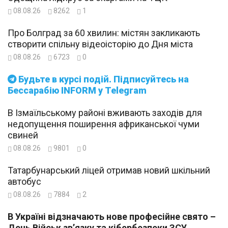
08.08.26
8262
1
Про Болград за 60 хвилин: містян закликають
створити спільну відеоісторію до Дня міста
08.08.26
6723
0
Будьте в курсі подій. Підписуйтесь на
Бессарабію INFORM у Telegram
В Ізмаїльському районі вживають заходів для
недопущення поширення африканської чуми
свиней
08.08.26
9801
0
Татарбунарський ліцей отримав новий шкільний
автобус
08.08.26
7884
2
В Україні відзначають нове професійне свято –
День Військ зв’язку та кібербезпеки ЗСУ