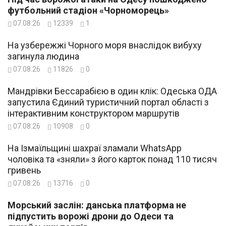
футбольний стадіон «Чорноморець»
07.08.26
12339
1
На узбережжі Чорного моря внаслідок вибуху
загинула людина
07.08.26
11826
0
Мандрівки Бессарабією в один клік: Одеська ОДА
запустила Єдиний туристичний портал області з
інтерактивним конструктором маршрутів
07.08.26
10908
0
На Ізмаїльщині шахраї зламали WhatsApp
чоловіка та «зняли» з його карток понад 110 тисяч
гривень
07.08.26
13716
0
Морський заслін: данська платформа не
підпустить ворожі дрони до Одеси та