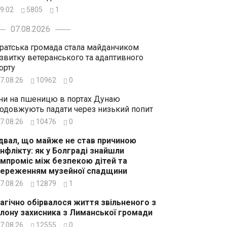
9:02
5805
1
07.08.2026
ратська громада стала майданчиком
звитку ветеранського та адаптивного
орту
7.08.26
10962
0
ни на пшеницю в портах Дунаю
одовжують падати через низький попит
7.08.26
10476
0
двал, що майже не став причиною
нфлікту: як у Болграді знайшли
мпроміс між безпекою дітей та
ереженням музейної спадщини
7.08.26
12879
1
агічно обірвалося життя звільненого з
лону захисника з Лиманської громади
7.08.26
12555
0