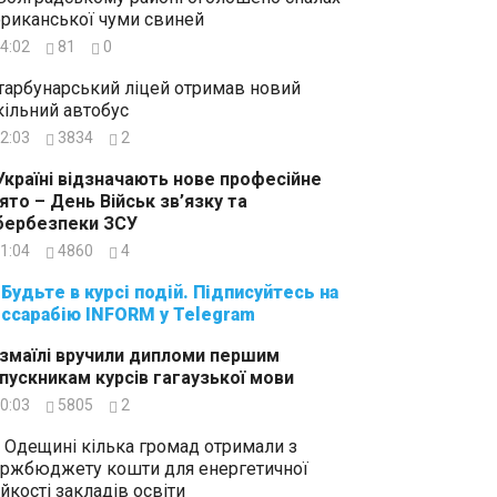
риканської чуми свиней
4:02
81
0
тарбунарський ліцей отримав новий
ільний автобус
2:03
3834
2
Україні відзначають нове професійне
ято – День Військ зв’язку та
бербезпеки ЗСУ
1:04
4860
4
суйтесь на
ссарабію INFORM у Telegram
Ізмаїлі вручили дипломи першим
пускникам курсів гагаузької мови
0:03
5805
2
 Одещині кілька громад отримали з
ржбюджету кошти для енергетичної
ійкості закладів освіти