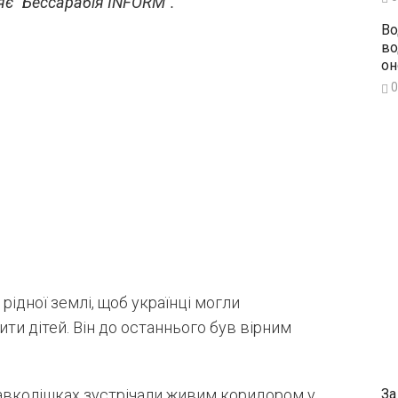
є “Бессарабія INFORM”.
Во
во
он
0
ідної землі, щоб українці могли
ти дітей. Він до останнього був вірним
За
навколішках зустрічали живим коридором у