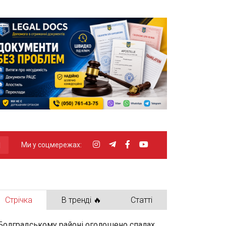
Ми у соцмережах:
Стрічка
В тренді 🔥
Статті
Болградському районі оголошено спалах