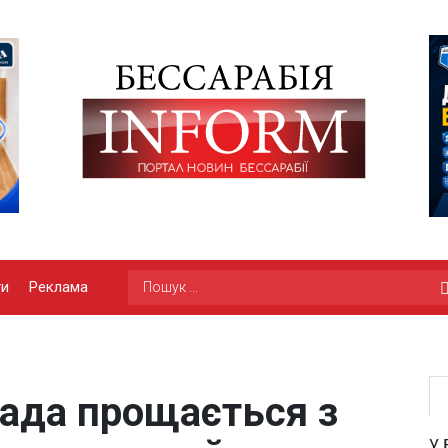
ги
Реклама
ада прощається з
У 