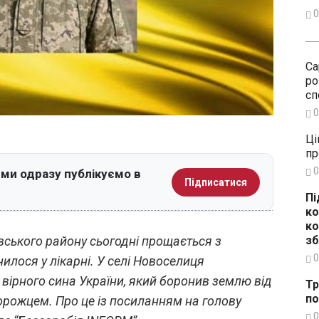
0
Са
ро
сп
0
Ці
пр
0
 ми одразу публікуємо в
Підписатися
Пі
ко
ко
зб
ського району сьогодні прощається з
0
илося у лікарні. У селі Новоселиця
вірного сина України, який боронив землю від
Тр
по
порожцем. Про це із посиланням на голову
0