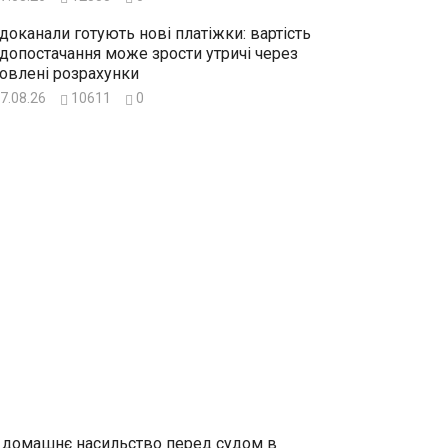
доканали готують нові платіжки: вартість
допостачання може зрости утричі через
овлені розрахунки
7.08.26
10611
0
 домашнє насильство перед судом в