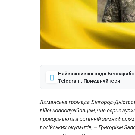
Найважливіші події Бессарабії
Telegram. Приєднуйтеся.
Лиманська громада Білгород-Дністров
військовослужбовцем, чиє серце зупин
проводжають в останній земний шлях 
російських окупантів, – Григорієм За