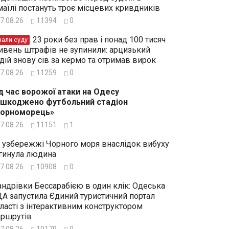
маїлі постануть троє місцевих кривдників
7.08.26
11394
0
23 роки без прав і понад 100 тисяч
зали суду
ивень штрафів не зупинили: арцизький
дій знову сів за кермо та отримав вирок
7.08.26
11259
0
д час ворожої атаки на Одесу
шкоджено футбольний стадіон
Чорноморець»
7.08.26
11151
1
 узбережжі Чорного моря внаслідок вибуху
гинула людина
7.08.26
10908
0
ндрівки Бессарабією в один клік: Одеська
А запустила Єдиний туристичний портал
ласті з інтерактивним конструктором
ршрутів
7.08.26
10179
0