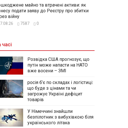
шкоджене майно та втрачені активи: як
знесу подати заяву до Реєстру про збитки
рез війну
7.08.26
7587
0
 часі
Розвідка США прогнозує, що
путін може напасти на НАТО
вже восени – ЗМІ
росія б’є по складах і логістиці:
що буде з цінами та чи
загрожує Україні дефіцит
товарів
У Німеччині знайшли
безпілотник з вибухівкою біля
українського літака