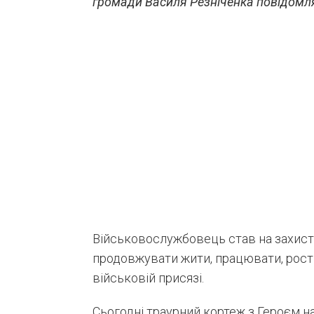
громади Василя Резніченка повідомля
Військовослужбовець став на захист р
продовжувати жити, працювати, рости
військовій присязі.
Сьогодні траурний кортеж з Героєм 