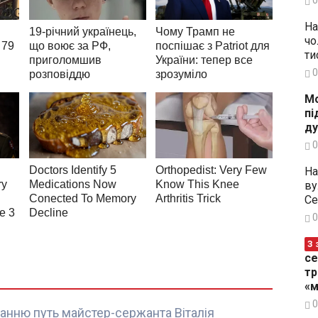
На
чо
ти
0
Мо
пі
ду
0
На
ву
Се
0
З 
се
тр
«м
0
станню путь майстер-сержанта Віталія