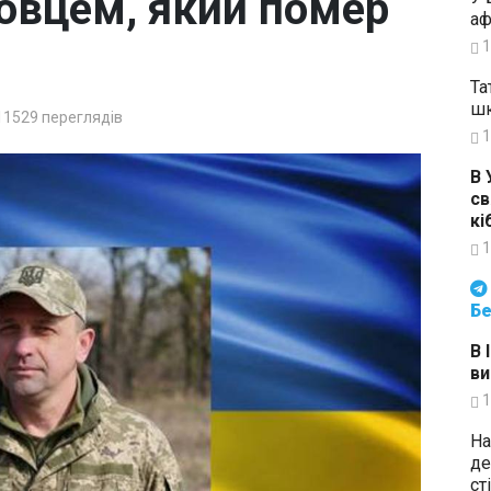
овцем, який помер
аф
1
Та
шк
11529
переглядів
1
В 
св
кі
1
Будьте в курсі подій. Підпи
Бе
В 
ви
1
На
де
ст