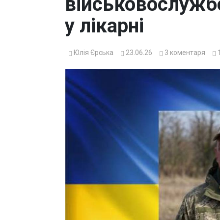
військовослужб
у лікарні
Юлія Єрська
23.06.26
3
коментаря