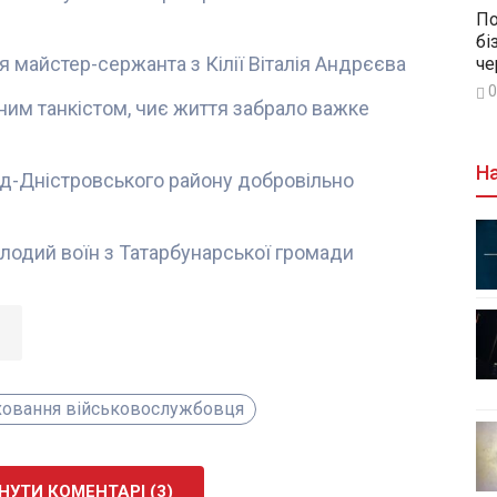
По
бі
 майстер-сержанта з Кілії Віталія Андрєєва
че
0
ним танкістом, чиє життя забрало важке
На
род-Дністровського району добровільно
олодий воїн з Татарбунарської громади
ховання військовослужбовця
УТИ КОМЕНТАРІ (3)