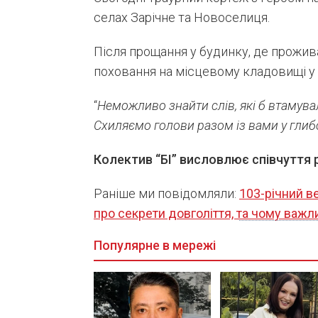
селах Зарічне та Новоселиця.
Після прощання у будинку, де прожи
поховання на місцевому кладовищі у
“
Неможливо знайти слів, які б втамувал
Схиляємо голови разом із вами у глиб
Колектив “БІ” висловлює співчуття 
Раніше ми повідомляли:
103-річний в
про секрети довголіття, та чому важ