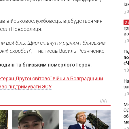
Із
0
вав військовослужбовець, відбудеться чин
З 
гр
 селі Новоселиця.
во
0
и цей біль. Щирі співчуття рідним і близьким.
окій скорботі
“, – написав Василь Резніченко.
Пі
по
«
родині та близьким померлого Героя.
0
етеран Другої світової війни з Болградщини
На
ливо підтримувати ЗСУ
за
0
Ма
ОД
об
ма
0