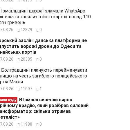
 Ізмаїльщині шахраї зламали WhatsApp
ловіка та «зняли» з його карток понад 110
сяч гривень
7.08.26
12879
0
рський заслін: данська платформа не
дпустить ворожі дрони до Одеси та
найських портів
7.08.26
20385
0
 Болградщині планують перейменувати
лицю на честь загиблого поліцейського
ргія Магли
7.08.26
11097
1
В Ізмаїлі винесли вирок
зали суду
рійному крадію, який розібрав силовий
ансформатор: скільки отримав
еталіст»
7.08.26
11988
0