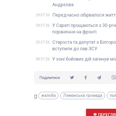
Андрєєва
Передчасно обірвалося життя
29.07.26
У Сараті прощаються з 30-річ
24.07.26
поранення на фронті
Староста та депутат з Білго
20.07.26
вступили до лав ЗСУ
У зоні бойових дій загинув м
08.07.26
Поділитися
жалоба
Лиманська громада
по
ПЕРЕГЛЯН