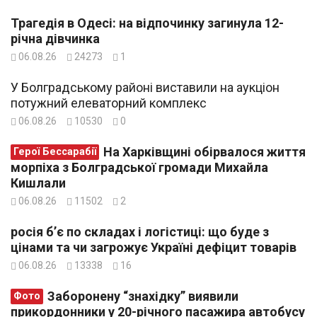
Трагедія в Одесі: на відпочинку загинула 12-
річна дівчинка
06.08.26
24273
1
У Болградському районі виставили на аукціон
потужний елеваторний комплекс
06.08.26
10530
0
На Харківщині обірвалося життя
Герої Бессарабії
морпіха з Болградської громади Михайла
Кишлали
06.08.26
11502
2
росія б’є по складах і логістиці: що буде з
цінами та чи загрожує Україні дефіцит товарів
06.08.26
13338
16
Заборонену “знахідку” виявили
Фото
прикордонники у 20-річного пасажира автобусу