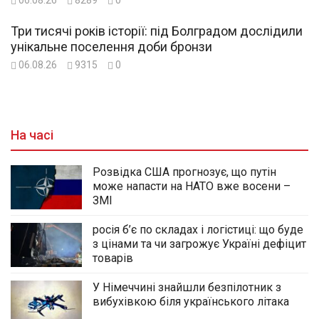
Три тисячі років історії: під Болградом дослідили
унікальне поселення доби бронзи
06.08.26
9315
0
На часі
Розвідка США прогнозує, що путін
може напасти на НАТО вже восени –
ЗМІ
росія б’є по складах і логістиці: що буде
з цінами та чи загрожує Україні дефіцит
товарів
У Німеччині знайшли безпілотник з
вибухівкою біля українського літака