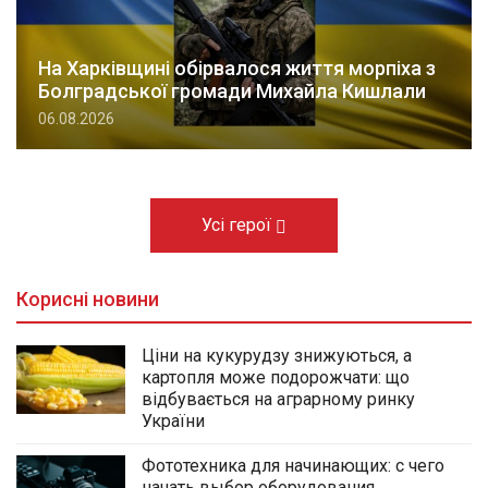
На Харківщині обірвалося життя морпіха з
Болградської громади Михайла Кишлали
06.08.2026
Усі герої
Корисні новини
Ціни на кукурудзу знижуються, а
картопля може подорожчати: що
відбувається на аграрному ринку
України
Фототехника для начинающих: с чего
начать выбор оборудования