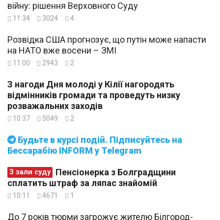
війну: рішення Верховного Суду
11:34
3024
4
Розвідка США прогнозує, що путін може напасти
на НАТО вже восени – ЗМІ
11:00
2943
2
З нагоди Дня молоді у Кілії нагородять
відмінників громади та проведуть низку
розважальних заходів
10:37
5049
2
Будьте в курсі подій. Підписуйтесь на
Бессарабію INFORM у Telegram
Пенсіонерка з Болградщини
З зали суду
сплатить штраф за ляпас знайомій
10:11
4671
1
До 7 років тюрми загрожує жителю Білгород-