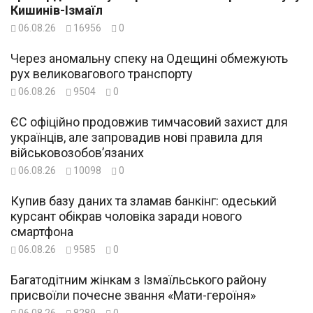
Кишинів-Ізмаїл
06.08.26
16956
0
Через аномальну спеку на Одещині обмежують
рух великовагового транспорту
06.08.26
9504
0
ЄС офіційно продовжив тимчасовий захист для
українців, але запровадив нові правила для
військовозобов’язаних
06.08.26
10098
0
Купив базу даних та зламав банкінг: одеський
курсант обікрав чоловіка заради нового
смартфона
06.08.26
9585
0
Багатодітним жінкам з Ізмаїльського району
присвоїли почесне звання «Мати-героїня»
06.08.26
8289
0