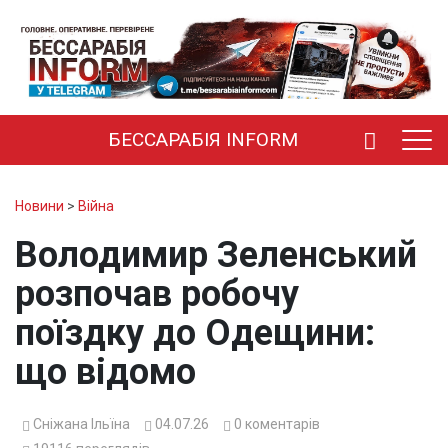
БЕССАРАБІЯ INFORM
Новини
>
Війна
Володимир Зеленський
розпочав робочу
поїздку до Одещини:
що відомо
Сніжана Ільїна
04.07.26
0
коментарів