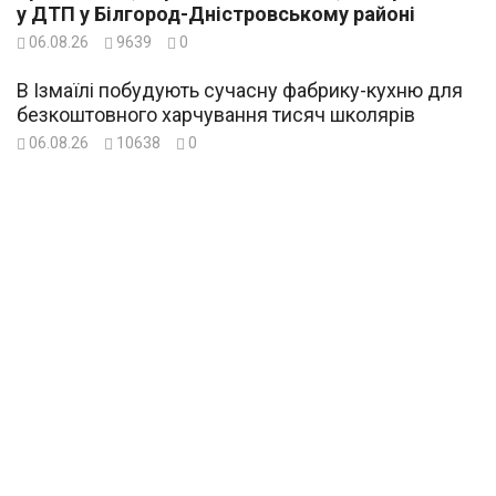
у ДТП у Білгород-Дністровському районі
06.08.26
9639
0
В Ізмаїлі побудують сучасну фабрику-кухню для
безкоштовного харчування тисяч школярів
06.08.26
10638
0