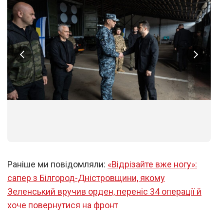
1
/
5
Раніше ми повідомляли:
«Відрізайте вже ногу»:
сапер з Білгород-Дністровщини, якому
Зеленський вручив орден, переніс 34 операції й
хоче повернутися на фронт