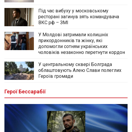
Під час вибуху у московському
ресторані загинув зять командувача
ВКС рф – ЗМІ
У Молдові затримали колишніх
прикордонників та жінку, які
допомогли сотням українських
чоловіків незаконно перетнути кордон
У центральному сквері Болграда
облаштовують Алею Слави полеглих
Героїв громади
Герої Бессарабії