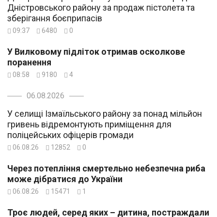
Дністровського району за продаж пістолета та
зберігання боєприпасів
09:37
6480
0
У Вилковому підліток отримав осколкове
поранення
08:58
9180
4
06.08.2026
У селищі Ізмаїльського району за понад мільйон
гривень відремонтують приміщення для
поліцейських офіцерів громади
06.08.26
12852
0
Через потепління смертельно небезпечна риба
може дібратися до України
06.08.26
15471
1
Троє людей, серед яких – дитина, постраждали