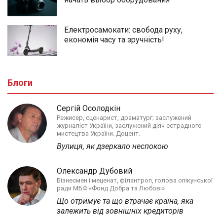
Електросамокати: свобода руху,
економія часу та зручність!
Блоги
Сергій Осолодкін
Режисер, сценарист, драматург; заслужений
журналіст України, заслужений діяч естрадного
мистецтва України. Доцент.
Вулиця, як дзеркало неспокою
Олександр Дубовий
Бізнесмен і меценат, філантроп, голова опікунської
ради МБФ «Фонд Добра та Любові»
Що отримує та що втрачає країна, яка
залежить від зовнішніх кредиторів