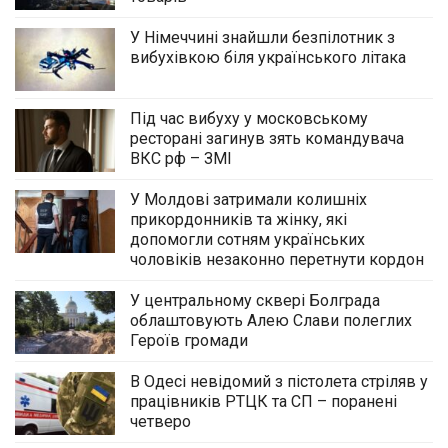
У Німеччині знайшли безпілотник з
вибухівкою біля українського літака
Під час вибуху у московському
ресторані загинув зять командувача
ВКС рф – ЗМІ
У Молдові затримали колишніх
прикордонників та жінку, які
допомогли сотням українських
чоловіків незаконно перетнути кордон
У центральному сквері Болграда
облаштовують Алею Слави полеглих
Героїв громади
В Одесі невідомий з пістолета стріляв у
працівників РТЦК та СП – поранені
четверо