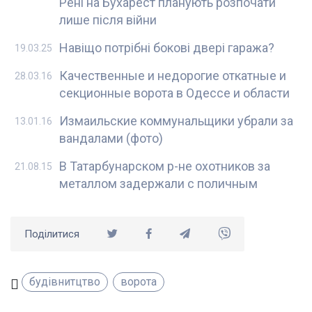
Рені на Бухарест планують розпочати
лише після війни
Навіщо потрібні бокові двері гаража?
19.03.25
Качественные и недорогие откатные и
28.03.16
секционные ворота в Одессе и области
Измаильские коммунальщики убрали за
13.01.16
вандалами (фото)
В Татарбунарском р-не охотников за
21.08.15
металлом задержали с поличным
Поділитися
будівнитцтво
ворота