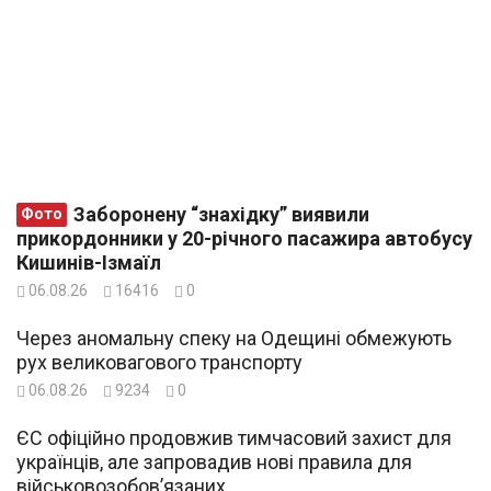
Заборонену “знахідку” виявили
Фото
прикордонники у 20-річного пасажира автобусу
Кишинів-Ізмаїл
06.08.26
16416
0
Через аномальну спеку на Одещині обмежують
рух великовагового транспорту
06.08.26
9234
0
ЄС офіційно продовжив тимчасовий захист для
українців, але запровадив нові правила для
військовозобов’язаних