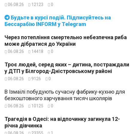
06.08.26
12123
0
Будьте в курсі подій. Підписуйтесь на
Бессарабію INFORM у Telegram
Через потепління смертельно небезпечна риба
може дібратися до України
06.08.26
14418
0
Троє людей, серед яких – дитина, постраждали
у ДТП у Білгород-Дністровському районі
06.08.26
9126
0
В Ізмаїлі побудують сучасну фабрику-кухню для
безкоштовного харчування тисяч школярів
06.08.26
10125
0
Трагедія в Одесі: на відпочинку загинула 12-
річна дівчинка
06.08.26
23355
1