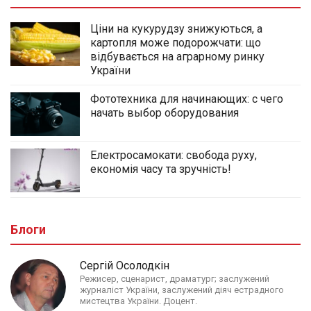
Ціни на кукурудзу знижуються, а
картопля може подорожчати: що
відбувається на аграрному ринку
України
Фототехника для начинающих: с чего
начать выбор оборудования
Електросамокати: свобода руху,
економія часу та зручність!
Блоги
Сергій Осолодкін
Режисер, сценарист, драматург; заслужений
журналіст України, заслужений діяч естрадного
мистецтва України. Доцент.