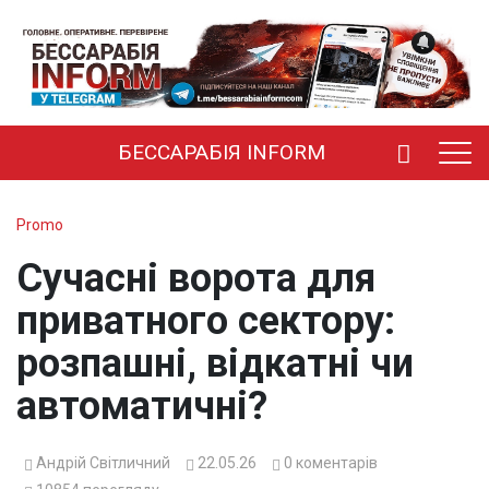
БЕССАРАБІЯ INFORM
Promo
Сучасні ворота для
приватного сектору:
розпашні, відкатні чи
автоматичні?
Андрій Світличний
22.05.26
0
коментарів