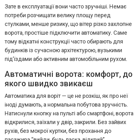
Зате в експлуатації вони часто зручніші. Немає
потреби розчищати велику площу перед
стулками, менше ризику, що вітер різко захлопне
ворота, простіше підключити автоматику. Саме
тому відкатні конструкції часто обирають для
будинків із сучасною архітектурою, вузькими
під’їздами або активним автомобільним рухом.
Автоматичні ворота: комфорт, до
якого швидко звикаєш
Автоматика для воріт — це не розкіш, як про неї
іноді думають, а нормальна побутова зручність.
Натиснули кнопку на пульті або смартфоні, ворота
відкрилися, заїхали у двір, закрили. Без зайвих
рухів, без мокрої куртки, без прохання до
пасажира “вийди, будь ласка, відкрий”.