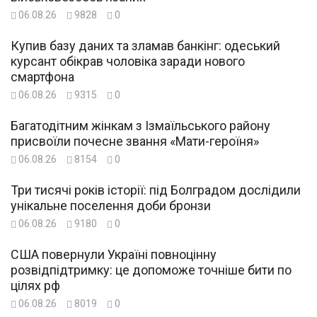
06.08.26
9828
0
Купив базу даних та зламав банкінг: одеський
курсант обікрав чоловіка заради нового
смартфона
06.08.26
9315
0
Багатодітним жінкам з Ізмаїльського району
присвоїли почесне звання «Мати-героїня»
06.08.26
8154
0
Три тисячі років історії: під Болградом дослідили
унікальне поселення доби бронзи
06.08.26
9180
0
США повернули Україні повноцінну
розвідпідтримку: це допоможе точніше бити по
цілях рф
06.08.26
8019
0