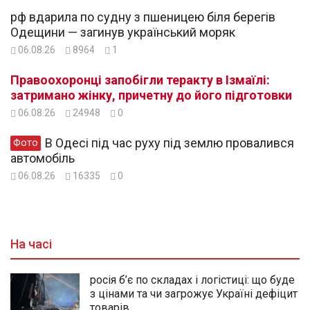
рф вдарила по судну з пшеницею біля берегів
Одещини — загинув український моряк
06.08.26
8964
1
Правоохоронці запобігли теракту в Ізмаїлі:
затримано жінку, причетну до його підготовки
06.08.26
24948
0
В Одесі під час руху під землю провалився
Фото
автомобіль
06.08.26
16335
0
На часі
росія б’є по складах і логістиці: що буде
з цінами та чи загрожує Україні дефіцит
товарів