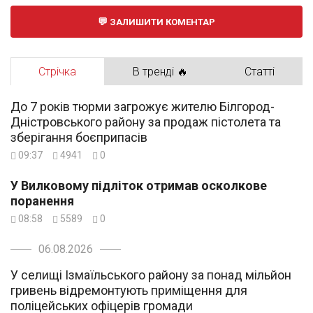
ЗАЛИШИТИ КОМЕНТАР
Стрічка
В тренді 🔥
Статті
До 7 років тюрми загрожує жителю Білгород-
Дністровського району за продаж пістолета та
зберігання боєприпасів
09:37
4941
0
У Вилковому підліток отримав осколкове
поранення
08:58
5589
0
06.08.2026
У селищі Ізмаїльського району за понад мільйон
гривень відремонтують приміщення для
поліцейських офіцерів громади