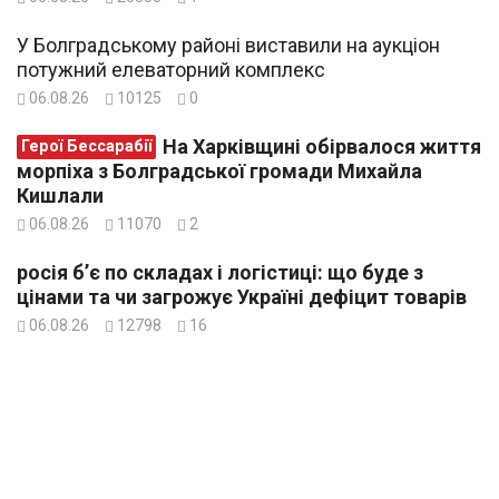
У Болградському районі виставили на аукціон
потужний елеваторний комплекс
06.08.26
10125
0
На Харківщині обірвалося життя
Герої Бессарабії
морпіха з Болградської громади Михайла
Кишлали
06.08.26
11070
2
росія б’є по складах і логістиці: що буде з
цінами та чи загрожує Україні дефіцит товарів
06.08.26
12798
16