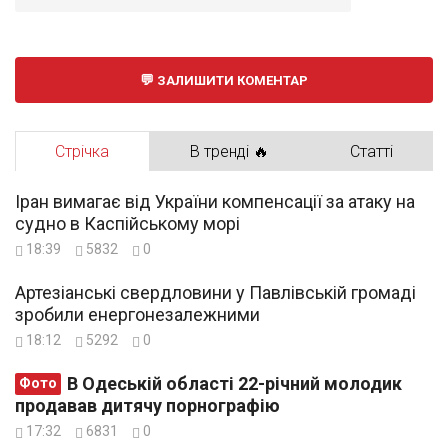
ЗАЛИШИТИ КОМЕНТАР
Стрічка
В тренді 🔥
Статті
Іран вимагає від України компенсації за атаку на
судно в Каспійському морі
18:39
5832
0
Артезіанські свердловини у Павлівській громаді
зробили енергонезалежними
18:12
5292
0
В Одеській області 22-річний молодик
Фото
продавав дитячу порнографію
17:32
6831
0