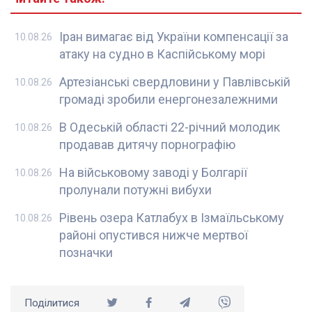
Іран вимагає від України компенсації за
10.08.26
атаку на судно в Каспійському морі
Артезіанські свердловини у Павлівській
10.08.26
громаді зробили енергонезалежними
В Одеській області 22-річний молодик
10.08.26
продавав дитячу порнографію
На військовому заводі у Болгарії
10.08.26
пролунали потужні вибухи
Рівень озера Катлабух в Ізмаїльському
10.08.26
районі опустився нижче мертвої
позначки
Поділитися