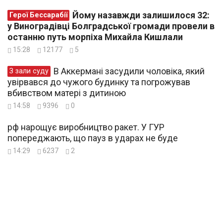
Йому назавжди залишилося 32:
Герої Бессарабії
у Виноградівці Болградської громади провели в
останню путь морпіха Михайла Кишлали
15:28
12177
5
В Аккермані засудили чоловіка, який
З зали суду
увірвався до чужого будинку та погрожував
вбивством матері з дитиною
14:58
9396
0
рф нарощує виробництво ракет. У ГУР
попереджають, що пауз в ударах не буде
14:29
6237
2