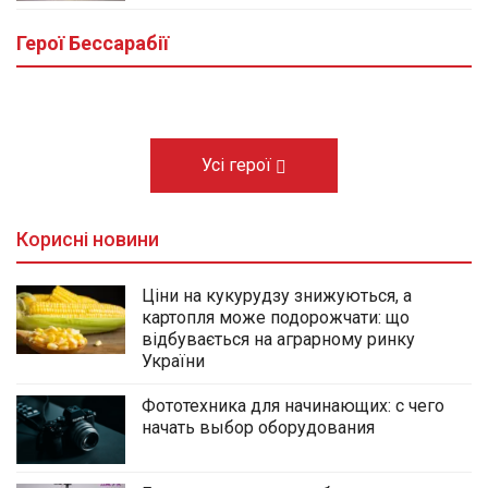
Виноградівці Болградської громади
провели в останню путь морпіха Михайла
Герої Бессарабії
Кишлали
10.08.2026
Усі герої
Корисні новини
Ціни на кукурудзу знижуються, а
картопля може подорожчати: що
відбувається на аграрному ринку
України
Фототехника для начинающих: с чего
начать выбор оборудования