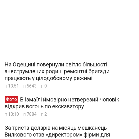
На Одещині повернули світло більшості
знеструмлених родин: ремонтні бригади
працюють у цілодобовому режимі
13:51
5643
0
В Ізмаїлі ймовірно нетверезий чоловік
Фото
відкрив вогонь по екскаватору
13:10
7884
2
За триста доларів на місяць мешканець
Вилкового став «директором» фірми для