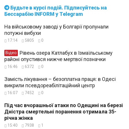
Будьте в курсі подій. Підписуйтесь на
Бессарабію INFORM у Telegram
На військовому заводі у Болгарії пролунали
потужні вибухи
17:14
5805
0
Рівень озера Катлабух в Ізмаїльському
Відео
районі опустився нижче мертвої позначки
16:46
6372
0
Замість лікування – безоплатна праця: в Одесі
викрили псевдореабілітаційний центр
16:07
7452
0
Під час вчорашньої атаки по Одещині на березі
Дністра смертельні поранення отримала 35-
річна жінка
15:40
7938
1