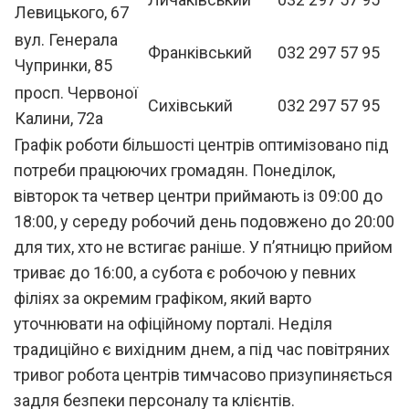
Левицького, 67
вул. Генерала
Франківський
032 297 57 95
Чупринки, 85
просп. Червоної
Сихівський
032 297 57 95
Калини, 72а
Графік роботи більшості центрів оптимізовано під
потреби працюючих громадян. Понеділок,
вівторок та четвер центри приймають із 09:00 до
18:00, у середу робочий день подовжено до 20:00
для тих, хто не встигає раніше. У п’ятницю прийом
триває до 16:00, а субота є робочою у певних
філіях за окремим графіком, який варто
уточнювати на офіційному порталі. Неділя
традиційно є вихідним днем, а під час повітряних
тривог робота центрів тимчасово призупиняється
задля безпеки персоналу та клієнтів.