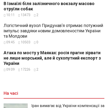
В Ізмаїлі біля залізничного вокзалу масово
отруїли собак
10:11
13473
2
Логістичний вузол Придунав’я отримає потужний
імпульс завдяки новим домовленостям України
та Молдови
09:45
10503
0
Атака по мосту у Маяках: росія прагне зірвати
не лише морський, але й сухопутний експорт з
України
09:09
17226
2
На часі
Іран вимагає від України компенсації за