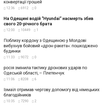
конвертації грошей
12:36
6912
0
На Одещині водій “Hyundai” насмерть збив
свого 20-річного брата
12:00
10449
1
Поблизу кордону з Одещиною у Молдові
вибухнув бойовий «дрон-ракета»: пошкоджено
будинки
11:33
9072
0
росія змінила тактику дронових ударів по
Одеській області, – Плетенчук
11:06
8208
6
Ізмаїл отримав чергову допомогу від німецьких
благодійників
10:35
7290
2