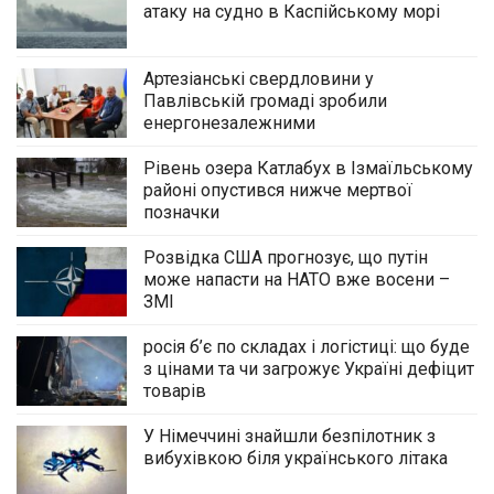
атаку на судно в Каспійському морі
Артезіанські свердловини у
Павлівській громаді зробили
енергонезалежними
Рівень озера Катлабух в Ізмаїльському
районі опустився нижче мертвої
позначки
Розвідка США прогнозує, що путін
може напасти на НАТО вже восени –
ЗМІ
росія б’є по складах і логістиці: що буде
з цінами та чи загрожує Україні дефіцит
товарів
У Німеччині знайшли безпілотник з
вибухівкою біля українського літака
Йому назавжди залишилося 32: у