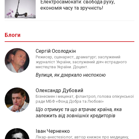
Електросамокати: свобода руху,
економія часу та зручність!
Блоги
Сергій Осолодкін
Режисер, сценарист, драматург; заслужений
журналіст України, заслужений діяч естрадного
мистецтва України. Доцент.
Вулиця, як дзеркало неспокою
Олександр Дубовий
Бізнесмен і меценат, філантроп, голова опікунської
ради МБФ «Фонд Добра та Любові»
Що отримує та що втрачає країна, яка
залежить від зовнішніх кредиторів
Іван Черненко
Лікар-анестезіолог, автор книжок про медицину,