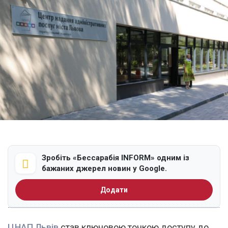
Зробіть «Бессарабія INFORM» одним із
бажаних джерел новин у Google.
Додати
ЦНАП Львів
став ключовою точкою доступу до