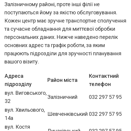
Залізничному районі, проте інші філії не
поступаються йому за якістю обслуговування.
Кожен центр має зручне транспортне сполучення
та сучасне обладнання для миттєвої обробки
персональних даних. Нижче наведено перелік
основних адрес та графік роботи, за яким
працюють підрозділи для зручності планування
вашого візиту.
Адреса
Контактний
Район міста
підрозділу
телефон
вул. Виговського,
Залізничний
032 297 57 95
32
вул. Хвильового,
Шевченківський
032 297 57 95
14а
вул. Костя
Личаківський
032 297 57 95