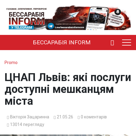
БЕССАРАБІЯ INFORM
Promo
ЦНАП Львів: які послуги
доступні мешканцям
міста
Вікторія Зацаринна
21.05.26
0
коментарів
13014
перегляду