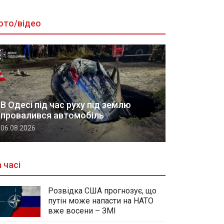
ото/відео
В Одесі під час руху під землю
провалився автомобіль
06.08.2026
 часі
Розвідка США прогнозує, що
путін може напасти на НАТО
вже восени – ЗМІ