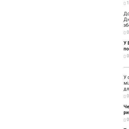
1
До
Дн
зб
0
У 
по
0
У 
мі
дл
0
Че
ри
0