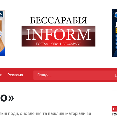
ги
Реклама
во»
Ге
ьні події, оновлення та важливі матеріали за
гр