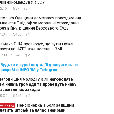
ловнокомандувача ЗСУ
2:15
837
0
телька Одещини домоглася присудження
мпенсації від рф за моральні страждання
рез війну: рішення Верховного Суду
1:34
3456
4
звідка США прогнозує, що путін може
пасти на НАТО вже восени – ЗМІ
1:00
3240
2
суйтесь на
ссарабію INFORM у Telegram
нагоди Дня молоді у Кілії нагородять
дмінників громади та проведуть низку
зважальних заходів
0:37
5454
2
Пенсіонерка з Болградщини
зали суду
латить штраф за ляпас знайомій