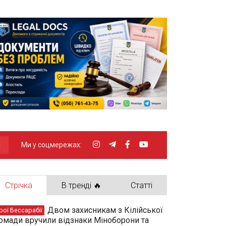
Ми у соцмережах:
Стрічка
В тренді 🔥
Статті
Двом захисникам з Кілійської
рої Бессарабії
омади вручили відзнаки Міноборони та