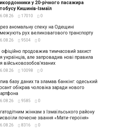
икордонники у 20-річного пасажира
тобусу Кишинів-Ізмаїл
6.08.26
17010
0
рез аномальну спеку на Одещині
межують рух великовагового транспорту
6.08.26
9504
0
 офіційно продовжив тимчасовий захист
я українців, але запровадив нові правила
я військовозобов’язаних
6.08.26
10098
0
пив базу даних та зламав банкінг: одеський
рсант обікрав чоловіка заради нового
артфона
6.08.26
9585
0
гатодітним жінкам з Ізмаїльського району
исвоїли почесне звання «Мати-героїня»
6.08.26
8316
0