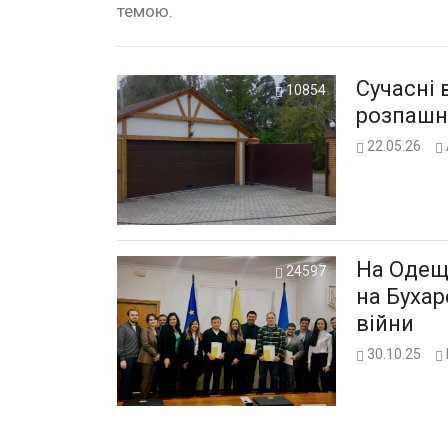
темою.
Сучасні 
10854
розпашні
22.05.26
На Одещи
24597
на Бухар
війни
30.10.25