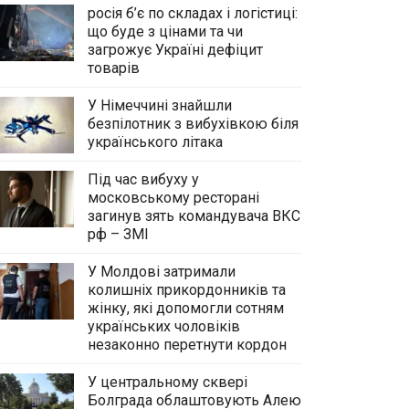
росія б’є по складах і логістиці:
що буде з цінами та чи
загрожує Україні дефіцит
товарів
У Німеччині знайшли
безпілотник з вибухівкою біля
українського літака
Під час вибуху у
московському ресторані
загинув зять командувача ВКС
рф – ЗМІ
У Молдові затримали
колишніх прикордонників та
жінку, які допомогли сотням
українських чоловіків
незаконно перетнути кордон
У центральному сквері
Болграда облаштовують Алею