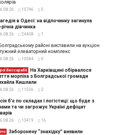
олярів
6.08.26
10746
0
агедія в Одесі: на відпочинку загинула
-річна дівчинка
6.08.26
24408
1
Болградському районі виставили на аукціон
тужний елеваторний комплекс
6.08.26
10584
0
На Харківщині обірвалося
рої Бессарабії
ття морпіха з Болградської громади
хайла Кишлали
6.08.26
11556
2
сія б’є по складах і логістиці: що буде з
нами та чи загрожує Україні дефіцит
варів
6.08.26
13419
16
Заборонену “знахідку” виявили
ото