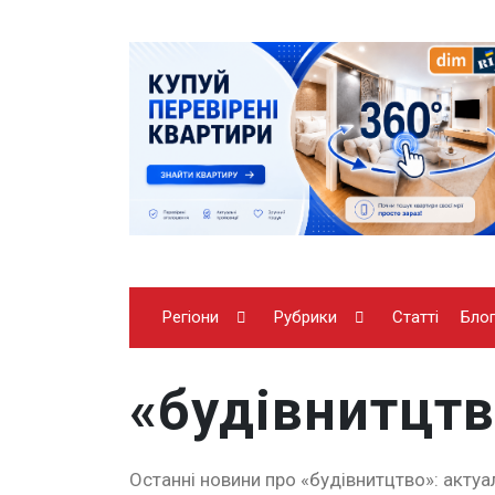
Регіони
Рубрики
Статті
Бло
«будівнитцт
Останні новини про «будівнитцтво»: актуал