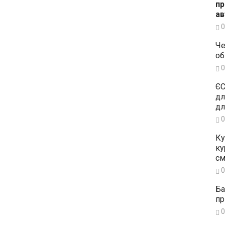
пр
ав
0
Че
об
0
ЄС
дл
дл
0
Ку
ку
см
0
Ба
пр
0