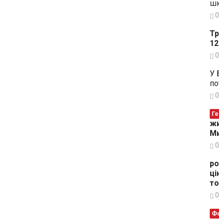
шк
0
Тр
12
0
У 
по
0
Ге
жи
Ми
0
ро
ці
то
0
Ф