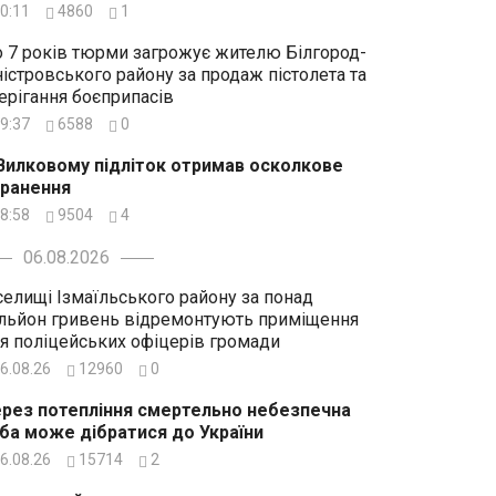
0:11
4860
1
 7 років тюрми загрожує жителю Білгород-
істровського району за продаж пістолета та
ерігання боєприпасів
9:37
6588
0
Вилковому підліток отримав осколкове
ранення
8:58
9504
4
06.08.2026
селищі Ізмаїльського району за понад
льйон гривень відремонтують приміщення
я поліцейських офіцерів громади
6.08.26
12960
0
рез потепління смертельно небезпечна
ба може дібратися до України
6.08.26
15714
2