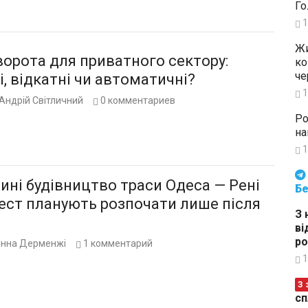
Го
1
Жи
ворота для приватного сектору:
ко
че
, відкатні чи автоматичні?
1
Андрій Світличний
0
комментариев
Ро
на
1
Будьте в курсі подій. Підпи
ні будівництво траси Одеса — Рені
Бе
ест планують розпочати лише після
З 
ві
ро
Інна Дерменжі
1
комментарий
1
З 
сп