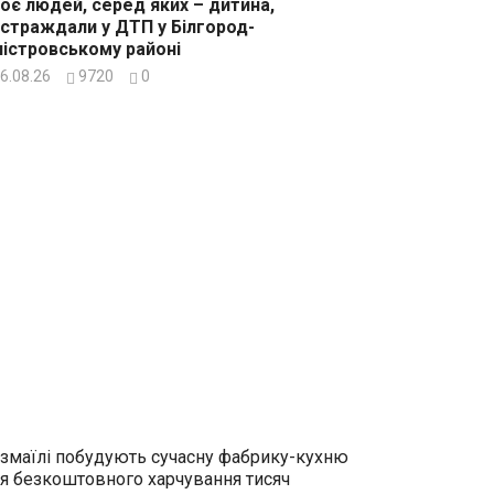
оє людей, серед яких – дитина,
страждали у ДТП у Білгород-
істровському районі
6.08.26
9720
0
Ізмаїлі побудують сучасну фабрику-кухню
я безкоштовного харчування тисяч